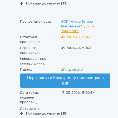
Показати документи (13)
Пропозицію подав:
ФОП "Чухно Тетяна
Миколаївна"
Досьє
YouControl
Остаточна
49 700
UAH,
з ПДВ
пропозиція:
Первинна
49 700 UAH,
з ПДВ
пропозиція:
Інформація про
-
субпідрядника:
Підпис:
підписано
Переглянути Електронну пропозицію в
pdf
Дата та час
17-03-2026, 13:00:34
подання
пропозиції:
Документи:
Показати документи (15)