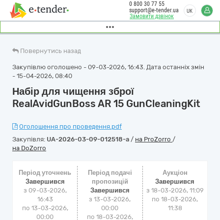
0 800 30 77 55
support@e-tender.ua
UK
Замовити дзвінок
Повернутись назад
Закупівлю оголошено - 09-03-2026, 16:43. Дата останніх змін
- 15-04-2026, 08:40
Набір для чищення зброї
RealAvidGunBoss AR 15 GunCleaningKit
Оголошення про проведення.pdf
Закупівля:
UA-2026-03-09-012518-a
/
на ProZorro
/
на DoZorro
Період уточнень
Період подачі
Аукціон
Завершився
пропозицій
Завершився
з 09-03-2026,
Завершився
з
18-03-2026, 11:09
16:43
з 13-03-2026,
по
18-03-2026,
по 13-03-2026,
00:00
11:38
00:00
по 18-03-2026,