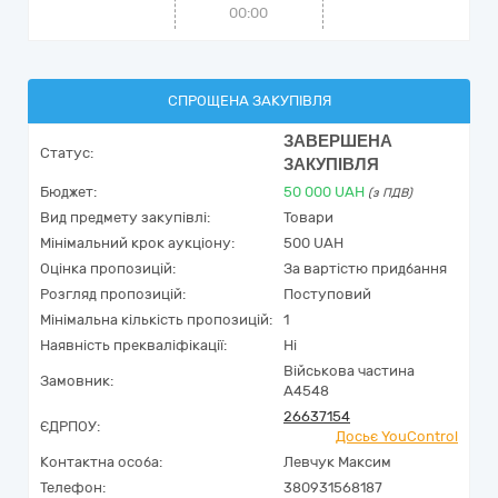
00:00
СПРОЩЕНА ЗАКУПІВЛЯ
ЗАВЕРШЕНА
Статус:
ЗАКУПІВЛЯ
Бюджет:
50 000
UAH
(з ПДВ)
Вид предмету закупівлі:
Товари
Мінімальний крок аукціону:
500 UAH
Оцінка пропозицій:
За вартістю придбання
Розгляд пропозицій:
Поступовий
Мінімальна кількість пропозицій:
1
Наявність прекваліфікації:
Ні
Військова частина
Замовник:
А4548
26637154
ЄДРПОУ:
Досьє YouControl
Контактна особа:
Левчук Максим
Телефон:
380931568187