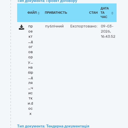
Тип документа: Проект договору
ДАТА
ФАЙЛ
ПРИВАТНІСТЬ
СТАН
ТА
ЧАС
пр
публічний
Експортовано:
09-03-
ое
2026,
кт
16:43:52
_д
ог
ов
ор
у_
на
бір
_д
ля
_ч
ис
тк
и.d
oc
x
Тип документа: Тендерна документація