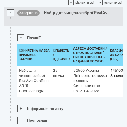
+
-
відкрити всі
закрити всі
-
Набір для чищення зброї RealAv
...
Завершено
-
Позиції
АДРЕСА ДОСТАВКИ /
КОНКРЕТНА НАЗВА
КІЛЬКІСТЬ
КЛАСИФІК
СТРОК ПОСТАВКИ/
ПРЕДМЕТА
/
ДК 021:201
ВИКОНАННЯ РОБІТ/
ЗАКУПІВЛІ
ОД.ВИМІРУ
(CPV)
НАДАННЯ ПОСЛУГ:
Набір для
25
52500
Україна
4451000
чищення зброї
штука
Дніпропетровська
Знаряддя
RealAvidGunBoss
область
AR 15
Синельникове
GunCleaningKit
по 16-04-2026
+
Інформація по лоту
-
Пропозиції