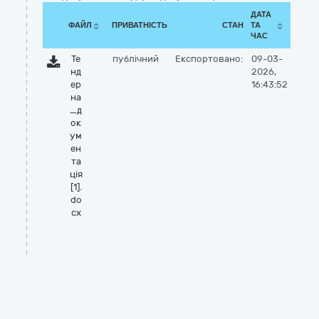
ДАТА
ФАЙЛ
ПРИВАТНІСТЬ
СТАН
ТА
ЧАС
Те
публічний
Експортовано:
09-03-
нд
2026,
ер
16:43:52
на
_д
ок
ум
ен
та
ція
[1].
do
cx