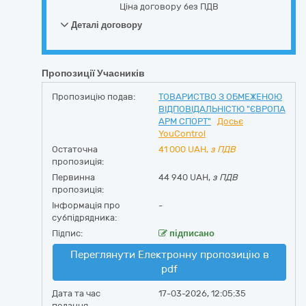
Ціна договору без ПДВ
Деталі договору
Пропозиції Учасників
Пропозицію подав:
ТОВАРИСТВО З ОБМЕЖЕНОЮ
ВІДПОВІДАЛЬНІСТЮ "ЄВРОПА
АРМ СПОРТ"
Досьє
YouControl
Остаточна
41 000
UAH,
з ПДВ
пропозиція:
Первинна
44 940 UAH,
з ПДВ
пропозиція:
Інформація про
-
субпідрядника:
Підпис:
підписано
Переглянути Електронну пропозицію в
pdf
Дата та час
17-03-2026, 12:05:35
подання