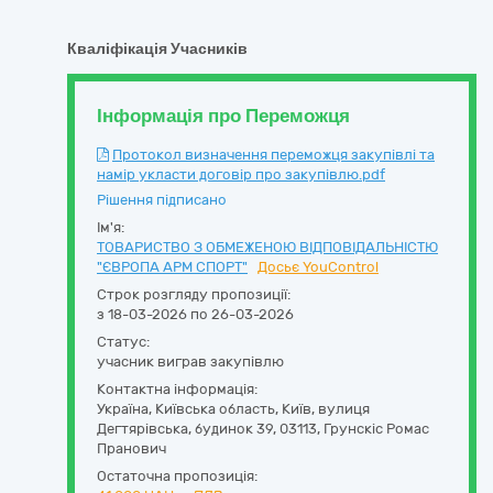
Кваліфікація Учасників
Інформація про Переможця
Протокол визначення переможця закупівлі та
намір укласти договір про закупівлю.pdf
Рішення підписано
Ім'я:
ТОВАРИСТВО З ОБМЕЖЕНОЮ ВІДПОВІДАЛЬНІСТЮ
"ЄВРОПА АРМ СПОРТ"
Досьє YouControl
Строк розгляду пропозиції:
з 18-03-2026 по 26-03-2026
Статус:
учасник виграв закупівлю
Контактна інформація:
Україна
,
Київська область
,
Київ,
вулиця
Дегтярівська, будинок 39
,
03113
,
Грунскіс Ромас
Пранович
Остаточна пропозиція: