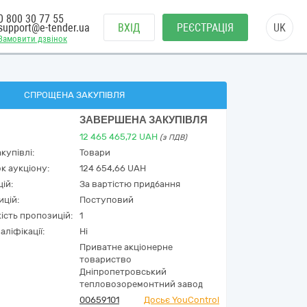
0 800 30 77 55
support@e-tender.ua
ВХІД
РЕЄСТРАЦІЯ
UK
Замовити дзвінок
СПРОЩЕНА ЗАКУПІВЛЯ
ЗАВЕРШЕНА ЗАКУПІВЛЯ
12 465 465,72
UAH
(з ПДВ)
купівлі:
Товари
к аукціону:
124 654,66 UAH
ій:
За вартістю придбання
ицій:
Поступовий
кість пропозицій:
1
аліфікації:
Ні
Приватне акцiонерне
товариство
Днiпропетровський
тепловозоремонтний завод
00659101
Досьє YouControl