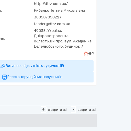
http://dtrz.com.ua/
а:
Рибалко Тетяна Миколаївна
380507050227
tender@dtrz.com.ua
49038,
Україна
,
Дніпропетровська
ня:
область,
Дніпро,
вул. Академіка
Белелюбського, будинок 7
1
Витяг про відсутність судимості
Реєстр корупційних порушників
+
-
відкрити всі
закрити всі