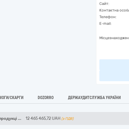
Сайт:
Контактна особ
Телефон:
E-mail:
Місцезнаходжен
МОГИ/СКАРГИ
DOZORRO
ДЕРЖАУДИТСЛУЖБА УКРАЇНИ
продукці
...
12 465 465,72
UAH
(з ПДВ)