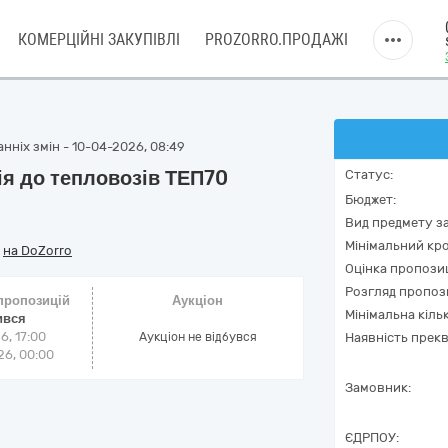
КОМЕРЦІЙНІ ЗАКУПІВЛІ
PROZORRO.ПРОДАЖІ
нніх змін - 10-04-2026, 08:49
я до тепловозів ТЕП70
Статус:
Бюджет:
Вид предмету за
Мінімальний кро
/
на DoZorro
Оцінка пропозиц
Розгляд пропоз
 пропозицій
Аукціон
Мінімальна кіль
ився
6, 17:00
Аукціон не відбувся
Наявність прекв
6, 00:00
Замовник:
ЄДРПОУ: