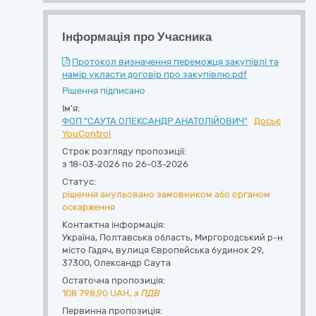
Інформація про Учасника
Протокол визначення переможця закупівлі та
намір укласти договір про закупівлю.pdf
Рішення підписано
Ім'я:
ФОП "САУТА ОЛЕКСАНДР АНАТОЛІЙОВИЧ"
Досьє
YouControl
Строк розгляду пропозиції:
з 18-03-2026 по 26-03-2026
Статус:
рішення анульовано замовником або органом
оскарження
Контактна інформація:
Україна
,
Полтавська область
,
Миргородський р-н
місто Гадяч,
вулиця Європейська будинок 29
,
37300
,
Олександр Саута
Остаточна пропозиція:
108 798,90
UAH,
з ПДВ
Первинна пропозиція: