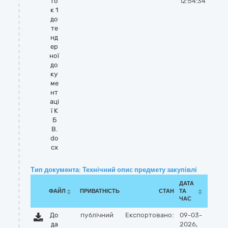
то
12:54:34
к 1
до
те
нд
ер
ної
до
ку
ме
нт
ацi
ї К
Б
В.
do
cx
Тип документа: Технічний опис предмету закупівлі
ДАТА
ФАЙЛ
ПРИВАТНІСТЬ
СТАН
ТА
ЧАС
До
публічний
Експортовано:
09-03-
да
2026,