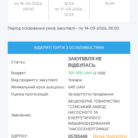
по 14-03-2026,
12:54
15:59
00:00
по 17-03-2026,
12:53
Період оскарження умов закупівлі - по
14-03-2026, 00:00
ВІДКРИТІ ТОРГИ З ОСОБЛИВОСТЯМИ
ЗАКУПІВЛЯ НЕ
Статус:
ВІДБУЛАСЬ
Бюджет:
129 000
UAH
(з ПДВ)
Вид предмету закупівлі:
Товари
Мінімальний крок аукціону:
645 UAH
Оцінка пропозицій:
За вартістю придбання
АКЦІОНЕРНЕ ТОВАРИСТВО
"СУМСЬКИЙ ЗАВОД
НАСОСНОГО ТА
Замовник:
ЕНЕРГЕТИЧНОГО
МАШИНОБУДУВАННЯ
"НАСОСЕНЕРГОМАШ"
ЄДРПОУ:
05785448
Досьє YouControl