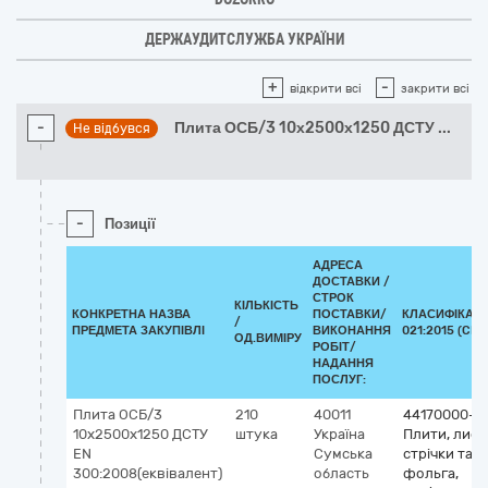
ДЕРЖАУДИТСЛУЖБА УКРАЇНИ
+
-
відкрити всі
закрити всі
-
Плита ОСБ/3 10х2500х1250 ДСТУ
...
Не відбувся
-
Позиції
АДРЕСА
ДОСТАВКИ /
СТРОК
КІЛЬКІСТЬ
КОНКРЕТНА НАЗВА
ПОСТАВКИ/
КЛАСИФІКАТО
/
ПРЕДМЕТА ЗАКУПІВЛІ
ВИКОНАННЯ
021:2015 (CPV
ОД.ВИМІРУ
РОБІТ/
НАДАННЯ
ПОСЛУГ:
Плита ОСБ/3
210
40011
44170000-2
10х2500х1250 ДСТУ
штука
Україна
Плити, лист
EN
Сумська
стрічки та
300:2008(еквівалент)
область
фольга,