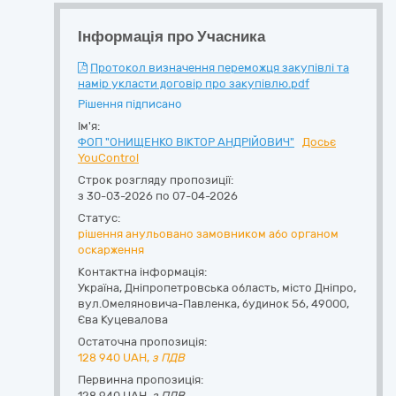
Інформація про Учасника
Протокол визначення переможця закупівлі та
намір укласти договір про закупівлю.pdf
Рішення підписано
Ім'я:
ФОП "ОНИЩЕНКО ВІКТОР АНДРІЙОВИЧ"
Досьє
YouControl
Строк розгляду пропозиції:
з 30-03-2026 по 07-04-2026
Статус:
рішення анульовано замовником або органом
оскарження
Контактна інформація:
Україна
,
Дніпропетровська область
,
місто Дніпро,
вул.Омеляновича-Павленка, будинок 56
,
49000
,
Єва Куцевалова
Остаточна пропозиція:
128 940
UAH,
з ПДВ
Первинна пропозиція:
128 940 UAH,
з ПДВ