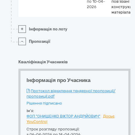
по 10-04-
пов’язані з
2026
конструкці
матеріалам
+
Інформація по лоту
-
Пропозиції
Кваліфікація Учасників
Інформація про Учасника
Протокол відхилення тендерної пропозиції/
пропозиції.pdf
Рішення підписано
Ім'я:
ФОП "ОНИЩЕНКО ВІКТОР АНДРІЙОВИЧ"
Досьє
YouControl
Строк розгляду пропозиції:
з 06-04-2026 по 14-04-2026