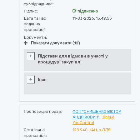
субпідрядника:
Підпис:
підписано
Дата та час
11-03-2026, 15:49:55
подання
пропозиції:
Документи:
Показати документи (12)
+
Підстави для відмови в участі у
процедурі закупівлі
+
Інші
Пропозицію подав:
ФОП "ОНИЩЕНКО ВІКТОР
АНДРІЙОВИЧ"
Досьє
YouControl
Остаточна
128 940
UAH,
з ПДВ
пропозиція: