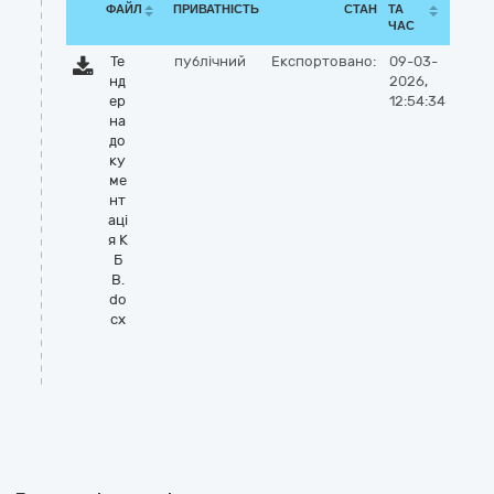
ФАЙЛ
ПРИВАТНІСТЬ
СТАН
ТА
ЧАС
Те
публічний
Експортовано:
09-03-
нд
2026,
ер
12:54:34
на
до
ку
ме
нт
ацi
я К
Б
В.
do
cx