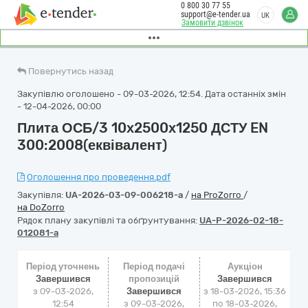
0 800 30 77 55
support@e-tender.ua
UK
Замовити дзвінок
Повернутись назад
Закупівлю оголошено - 09-03-2026, 12:54. Дата останніх змін
- 12-04-2026, 00:00
Плита ОСБ/3 10х2500х1250 ДСТУ EN
300:2008(еквівалент)
Оголошення про проведення.pdf
Закупівля:
UA-2026-03-09-006218-a
/
на ProZorro
/
на DoZorro
Рядок плану закупівлі та обґрунтування:
UA-P-2026-02-18-
012081-a
Період уточнень
Період подачі
Аукціон
Завершився
пропозицій
Завершився
з 09-03-2026,
Завершився
з
18-03-2026, 15:36
12:54
з 09-03-2026,
по
18-03-2026,