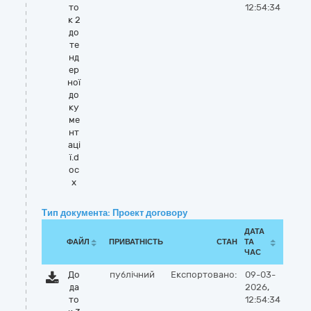
то
12:54:34
к 2
до
те
нд
ер
ної
до
ку
ме
нт
аці
ї.d
oc
x
Тип документа: Проект договору
ДАТА
ФАЙЛ
ПРИВАТНІСТЬ
СТАН
ТА
ЧАС
До
публічний
Експортовано:
09-03-
да
2026,
то
12:54:34