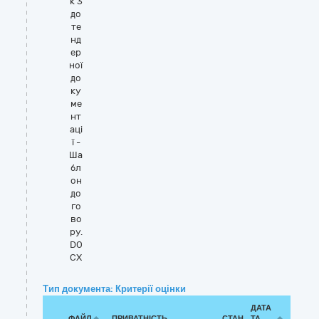
к 3
до
те
нд
ер
ної
до
ку
ме
нт
аці
ї -
Ша
бл
он
до
го
во
ру.
DO
CX
Тип документа: Критерії оцінки
ДАТА
ФАЙЛ
ПРИВАТНІСТЬ
СТАН
ТА