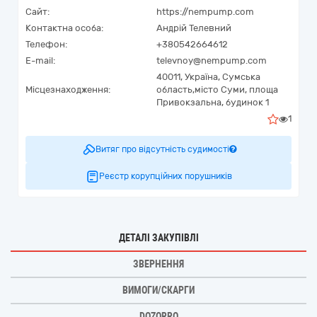
Сайт:
https://nempump.com
Контактна особа:
Андрій Телевний
Телефон:
+380542664612
E-mail:
televnoy@nempump.com
40011,
Україна
,
Сумська
Місцезнаходження:
область,
місто Суми,
площа
Привокзальна, будинок 1
1
Витяг про відсутність судимості
Реєстр корупційних порушників
ДЕТАЛІ ЗАКУПІВЛІ
ЗВЕРНЕННЯ
ВИМОГИ/СКАРГИ
DOZORRO