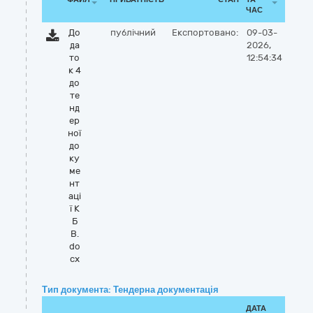
ЧАС
До
публічний
Експортовано:
09-03-
да
2026,
то
12:54:34
к 4
до
те
нд
ер
ної
до
ку
ме
нт
аці
ї К
Б
В.
do
cx
Тип документа: Тендерна документація
ДАТА