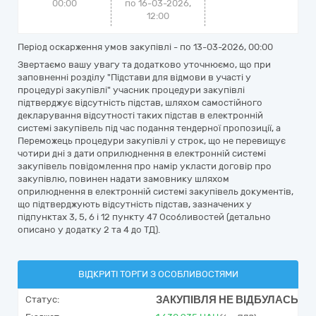
00:00
по 16-03-2026,
12:00
Період оскарження умов закупівлі - по
13-03-2026, 00:00
Звертаємо вашу увагу та додатково уточнюємо, що при
заповненні розділу "Підстави для відмови в участі у
процедурі закупівлі" учасник процедури закупівлі
підтверджує відсутність підстав, шляхом самостійного
декларування відсутності таких підстав в електронній
системі закупівель під час подання тендерної пропозиції, а
Переможець процедури закупівлі у строк, що не перевищує
чотири дні з дати оприлюднення в електронній системі
закупівель повідомлення про намір укласти договір про
закупівлю, повинен надати замовнику шляхом
оприлюднення в електронній системі закупівель документів,
що підтверджують відсутність підстав, зазначених у
підпунктах 3, 5, 6 і 12 пункту 47 Особливостей (детально
описано у додатку 2 та 4 до ТД).
ВІДКРИТІ ТОРГИ З ОСОБЛИВОСТЯМИ
ЗАКУПІВЛЯ НЕ ВІДБУЛАСЬ
Статус: