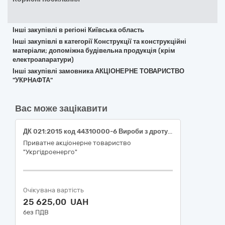
Інші закупівлі в регіоні Київська область
Інші закупівлі в категорії Конструкції та конструкційні
матеріали; допоміжна будівельна продукція (крім
електроапаратури)
Інші закупівлі замовника АКЦІОНЕРНЕ ТОВАРИСТВО
"УКPНAФТА"
Вас може зацікавити
ДК 021:2015 код 44310000-6 Вироби з дроту (Колючий дріт «Єгоза» для філії "Дніпровська ГЕС" ПрАТ "Укргідроенерго")
Приватне акціонерне товариство
"Укргідроенерго"
Очікувана вартість
25 625,00 UAH
без ПДВ