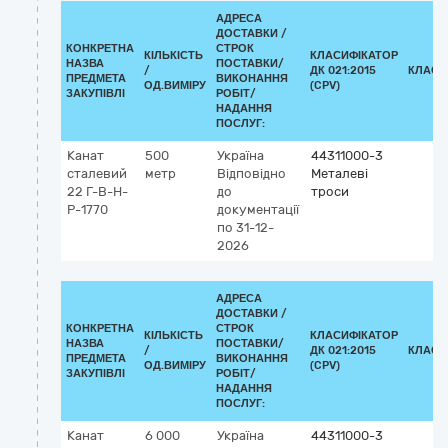
АДРЕСА
ДОСТАВКИ /
КОНКРЕТНА
СТРОК
КІЛЬКІСТЬ
КЛАСИФІКАТОР
НАЗВА
ПОСТАВКИ/
/
ДК 021:2015
КЛАСИ
ПРЕДМЕТА
ВИКОНАННЯ
ОД.ВИМІРУ
(CPV)
ЗАКУПІВЛІ
РОБІТ/
НАДАННЯ
ПОСЛУГ:
Канат
500
Україна
44311000-3
сталевий
метр
Відповідно
Металеві
22 Г-В-Н-
до
троси
Р-1770
документації
по 31-12-
2026
АДРЕСА
ДОСТАВКИ /
КОНКРЕТНА
СТРОК
КІЛЬКІСТЬ
КЛАСИФІКАТОР
НАЗВА
ПОСТАВКИ/
/
ДК 021:2015
КЛАСИ
ПРЕДМЕТА
ВИКОНАННЯ
ОД.ВИМІРУ
(CPV)
ЗАКУПІВЛІ
РОБІТ/
НАДАННЯ
ПОСЛУГ:
Канат
6 000
Україна
44311000-3