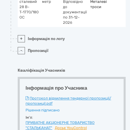
сталевий
метр
Відповідно
Металеві
28 В-
до
троси
Т-1770/180
документації
ОС
по 31-12-
2026
+
Інформація по лоту
-
Пропозиції
Кваліфікація Учасників
Інформація про Учасника
Протокол відхилення тендерної пропозиції/
пропозиції.pdf
Рішення підписано
Ім'я:
ПРИВАТНЕ АКЦІОНЕРНЕ ТОВАРИСТВО
"СТАЛЬКАНАТ"
Досьє YouControl