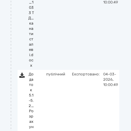
_1
10:00:49
03
3 Т
Д_
ка
на
ти
ст
ал
ев
і.d
oc
x
До
публічний
Експортовано:
04-03-
да
2026,
то
10:00:49
к
5.1
-5.
2_
Ро
зр
ах
ун