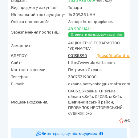
Бюджет:
1 630 935
UAH
(без ПДВ)
Вид предмету закупівлі:
Товари
Мінімальний крок аукціону:
16 309,35 UAH
Оцінка пропозицій:
За вартістю придбання
48 900 UAH
Забезпечення пропозиції:
Отримати банківську гарантію
АКЦІОНЕРНЕ ТОВАРИСТВО
Замовник:
"УКPНAФТА"
ЄДРПОУ:
00135390
Досьє YouControl
Сайт:
http://www.ukrnafta.com
Контактна особа:
Петричко Оксана
Телефон:
380733190000
E-mail:
oksana.petrychko@ukrnafta.com
04053,
Україна
,
Київська
область,
Київ,
04053, м.Київ,
Місцезнаходження:
Шевченківський район,
ПРОВУЛОК НЕСТОРІВСЬКИЙ,
будинок 3-5
0
Витяг про відсутність судимості