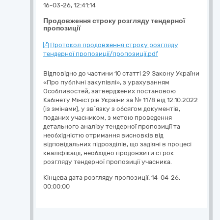
16-03-26, 12:41:14
Продовження строку розгляду тендерної
пропозиції
Протокол продовження строку розгляду
тендерної пропозиції/пропозиції.pdf
Відповідно до частини 10 статті 29 Закону України
«Про публічні закупівлі», з урахуванням
Особливостей, затверджених постановою
Кабінету Міністрів України за № 1178 від 12.10.2022
(із змінами), у зв`язку з обсягом документів,
поданих учасником, з метою проведення
детального аналізу тендерної пропозиції та
необхідністю отримання висновків від
відповідальних підрозділів, що задіяні в процесі
кваліфікації, необхідно продовжити строк
розгляду тендерної пропозиції учасника.
Кінцева дата розгляду пропозиції:
14-04-26,
00:00:00