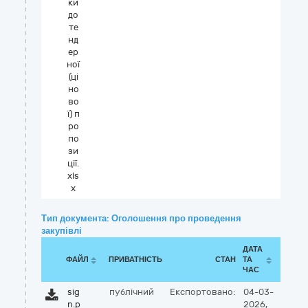
ки
до
те
нд
ер
ної
(ці
но
во
ї) п
ро
по
зи
ції.
xls
x
Тип документа: Оголошення про проведення
закупівлі
ДАТА
ФАЙЛ
ПРИВАТНІСТЬ
СТАН
ТА
ЧАС
sig
публічний
Експортовано:
04-03-
n.p
2026,