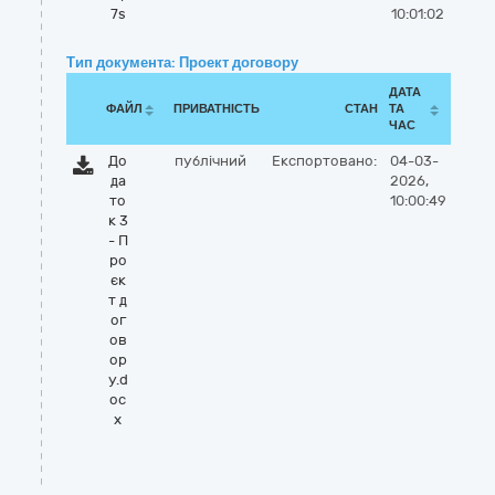
7s
10:01:02
Тип документа: Проект договору
ДАТА
ФАЙЛ
ПРИВАТНІСТЬ
СТАН
ТА
ЧАС
До
публічний
Експортовано:
04-03-
да
2026,
то
10:00:49
к 3
- П
ро
єк
т д
ог
ов
ор
у.d
oc
x