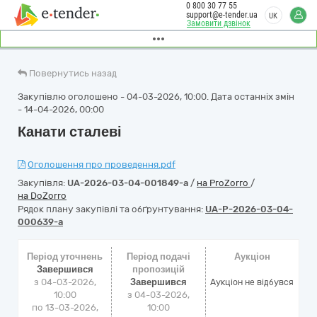
0 800 30 77 55
support@e-tender.ua
UK
Замовити дзвінок
Повернутись назад
Закупівлю оголошено - 04-03-2026, 10:00. Дата останніх змін
- 14-04-2026, 00:00
Канати сталеві
Оголошення про проведення.pdf
Закупівля:
UA-2026-03-04-001849-a
/
на ProZorro
/
на DoZorro
Рядок плану закупівлі та обґрунтування:
UA-P-2026-03-04-
000639-a
Період уточнень
Період подачі
Аукціон
Завершився
пропозицій
з 04-03-2026,
Завершився
Аукціон не відбувся
10:00
з 04-03-2026,
по 13-03-2026,
10:00