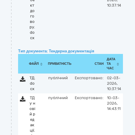
кт
10:37:14
до
го
во
ру.
do
cx
Тип документа: Тендерна документація
ДАТА
ФАЙЛ
ПРИВАТНІСТЬ
СТАН
ТА
ЧАС
ТД.
публічний
Експортовано:
02-03-
do
2026,
cx
10:37:14
ТД
публічний
Експортовано:
10-03-
у н
2026,
ові
14:43:11
й р
ед
ак
ції.