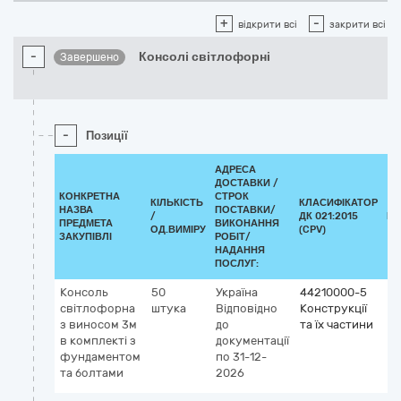
+
-
відкрити всі
закрити всі
-
Консолі світлофорні
Завершено
-
Позиції
АДРЕСА
ДОСТАВКИ /
КОНКРЕТНА
СТРОК
КІЛЬКІСТЬ
КЛАСИФІКАТОР
НАЗВА
ПОСТАВКИ/
/
ДК 021:2015
КЛ
ПРЕДМЕТА
ВИКОНАННЯ
ОД.ВИМІРУ
(CPV)
ЗАКУПІВЛІ
РОБІТ/
НАДАННЯ
ПОСЛУГ:
Консоль
50
Україна
44210000-5
світлофорна
штука
Відповідно
Конструкції
з виносом 3м
до
та їх частини
в комплекті з
документації
фундаментом
по 31-12-
та болтами
2026