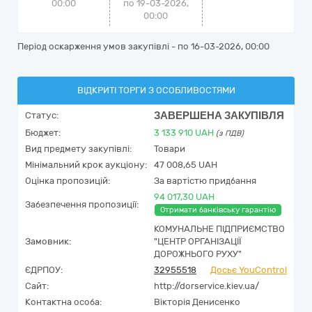
00:00
по 19-03-2026,
00:00
Період оскарження умов закупівлі - по
16-03-2026, 00:00
ВІДКРИТІ ТОРГИ З ОСОБЛИВОСТЯМИ
ЗАВЕРШЕНА ЗАКУПІВЛЯ
Статус:
Бюджет:
3 133 910
UAH
(з ПДВ)
Вид предмету закупівлі:
Товари
Мінімальний крок аукціону:
47 008,65 UAH
Оцінка пропозицій:
За вартістю придбання
94 017,30 UAH
Забезпечення пропозиції:
Отримати банківську гарантію
КОМУНАЛЬНЕ ПІДПРИЄМСТВО
Замовник:
"ЦЕНТР ОРГАНІЗАЦІЇ
ДОРОЖНЬОГО РУХУ"
ЄДРПОУ:
32955518
Досьє YouControl
Сайт:
http://dorservice.kiev.ua/
Контактна особа:
Вікторія Денисенко