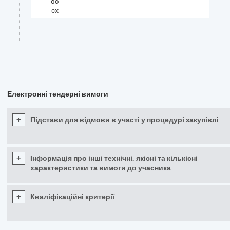
do
cx
Електронні тендерні вимоги
+
Підстави для відмови в участі у процедурі закупівлі
+
Інформація про інші технічні, якісні та кількісні
характеристики та вимоги до учасника
+
Кваліфікаційні критерії