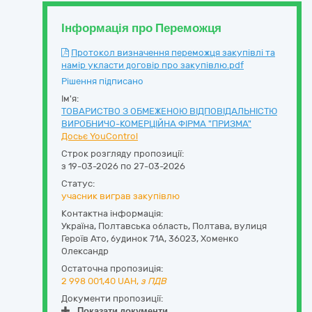
Інформація про Переможця
Протокол визначення переможця закупівлі та
намір укласти договір про закупівлю.pdf
Рішення підписано
Ім'я:
ТОВАРИСТВО З ОБМЕЖЕНОЮ ВІДПОВІДАЛЬНІСТЮ
ВИРОБНИЧО-КОМЕРЦІЙНА ФІРМА "ПРИЗМА"
Досьє YouControl
Строк розгляду пропозиції:
з 19-03-2026 по 27-03-2026
Статус:
учасник виграв закупівлю
Контактна інформація:
Україна
,
Полтавська область
,
Полтава,
вулиця
Героїв Ато, будинок 71А
,
36023
,
Хоменко
Олександр
Остаточна пропозиція:
2 998 001,40
UAH,
з ПДВ
Документи пропозиції:
Показати документи