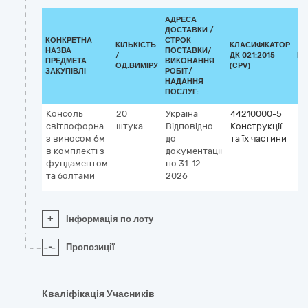
АДРЕСА
ДОСТАВКИ /
КОНКРЕТНА
СТРОК
КІЛЬКІСТЬ
КЛАСИФІКАТОР
НАЗВА
ПОСТАВКИ/
/
ДК 021:2015
КЛ
ПРЕДМЕТА
ВИКОНАННЯ
ОД.ВИМІРУ
(CPV)
ЗАКУПІВЛІ
РОБІТ/
НАДАННЯ
ПОСЛУГ:
Консоль
20
Україна
44210000-5
світлофорна
штука
Відповідно
Конструкції
з виносом 6м
до
та їх частини
в комплекті з
документації
фундаментом
по 31-12-
та болтами
2026
+
Інформація по лоту
-
Пропозиції
Кваліфікація Учасників