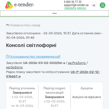
0 800 30 77 55
support@e-tender.ua
UK
Замовити дзвінок
Повернутись назад
Закупівлю оголошено - 02-03-2026, 10:37. Дата останніх змін -
30-04-2026, 09:48
Консолі світлофорні
Оголошення про проведення.pdf
Закупівля:
UA-2026-03-02-002256-a
/
на ProZorro
/
на DoZorro
Рядок плану закупівлі та обґрунтування:
UA-P-2026-02-12-
016667-a
Період уточнень
Період подачі
Аукціон
Завершився
пропозицій
з 02-03-2026,
Завершився
Аукціон не відбувся
10:37
з 02-03-2026,
по 16-03-2026,
10:37