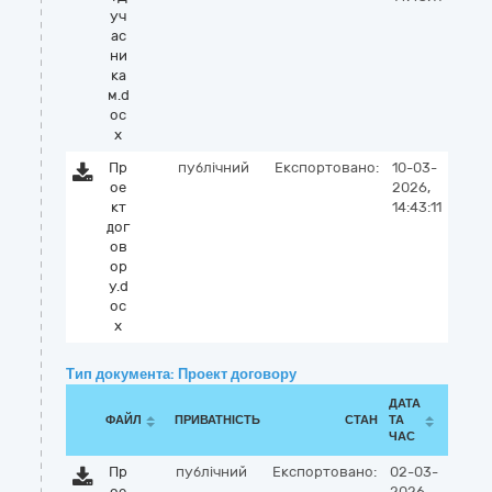
уч
ас
ни
ка
м.d
oc
x
Пр
публічний
Експортовано:
10-03-
ое
2026,
кт
14:43:11
дог
ов
ор
у.d
oc
x
Тип документа: Проект договору
ДАТА
ФАЙЛ
ПРИВАТНІСТЬ
СТАН
ТА
ЧАС
Пр
публічний
Експортовано:
02-03-
ое
2026,