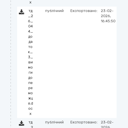
x
тд
публічний
Експортовано:
23-02-
_2
2026,
6_
16:45:50
04
4_
до
да
то
к_
3_
ви
мо
ги
до
пе
ре
мо
жц
я.d
oc
x
тд
публічний
Експортовано:
23-02-
_2
2026,