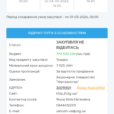
00:00
по 04-03-2026,
14:40
14:00
Період оскарження умов закупівлі - по
01-03-2026, 00:00
ВІДКРИТІ ТОРГИ З ОСОБЛИВОСТЯМИ
ЗАКУПІВЛЯ НЕ
Статус:
ВІДБУЛАСЬ
Бюджет:
792 500
UAH
(без ПДВ)
Вид предмету закупівлі:
Товари
Мінімальний крок аукціону:
7 925 UAH
Оцінка пропозицій:
За вартістю придбання
Акціонерне товариство
Замовник:
"Укртрансгаз"
ЄДРПОУ:
30019801
Досьє YouControl
Сайт:
http://utg.ua/
Контактна особа:
Януш Юлія Євгенівна
Телефон:
0444612293
E-mail:
yanush-ye@utg.ua