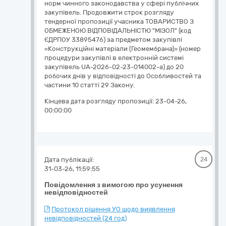
норм чинного законодавства у сфері публічних
закупівель. Продовжити строк розгляду
тендерної пропозиції учасника ТОВАРИСТВО З
ОБМЕЖЕНОЮ ВІДПОВІДАЛЬНІСТЮ "МІЗОЛ" (код
ЄДРПОУ 33895476) за предметом закупівлі
«Конструкційні матеріали (Геомембрана)» (номер
процедури закупівлі в електронній системі
закупівель UA-2026-02-23-014002-a) до 20
робочих днів у відповідності до Особливостей та
частини 10 статті 29 Закону.
Кінцева дата розгляду пропозиції:
23-04-26,
00:00:00
Дата публікації:
24
31-03-26, 11:59:55
Повідомлення з вимогою про усунення
невідповідностей
Протокол рішення УО щодо виявлення
невідповідностей (24 год)