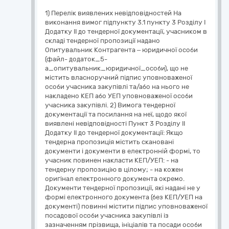
1) Перелік виявлених невідповідностей На
виконання вимог підпункту 3.1 пункту 3 Розділу І
Додатку ІІ до тендерної документації, учасником в
складі тендерної пропозиції надано
Опитувальник Контрагента – юридичної особи
(файл- додаток_5-
а_опитувальник_юридичної_особи), що не
містить власноручний підпис уповноваженої
особи учасника закупівлі та/або на нього не
накладено КЕП або УЕП уповноваженої особи
учасника закупівлі. 2) Вимога тендерної
документації та посилання на неї, щодо якої
виявлені невідповідності Пункт 3 Розділу ІІ
Додатку ІІ до тендерної документації: Якщо
тендерна пропозиція містить скановані
документи і документи в електронній формі, то
учасник повинен накласти КЕП/УЕП: - на
тендерну пропозицію в цілому; - на кожен
оригінал електронного документа окремо.
Документи тендерної пропозиції, які надані не у
формі електронного документа (без КЕП/УЕП на
документі) повинні містити підпис уповноваженої
посадової особи учасника закупівлі із
зазначенням прізвища, ініціалів та посади особи