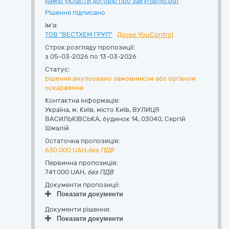
намір укласти договір про закупівлю.pdf
Рішення підписано
Ім'я:
ТОВ "ВЕСТХЕМ ГРУП"
Досьє YouControl
Строк розгляду пропозиції:
з 05-03-2026 по 13-03-2026
Статус:
рішення анульовано замовником або органом
оскарження
Контактна інформація:
Україна
,
м. Київ
,
місто Київ,
ВУЛИЦЯ
ВАСИЛЬКІВСЬКА, будинок 14
,
03040
,
Сергій
Шмалій
Остаточна пропозиція:
630 000
UAH,
без ПДВ
Первинна пропозиція:
741 000 UAH,
без ПДВ
Документи пропозиції:
Показати документи
Документи рішення:
Показати документи