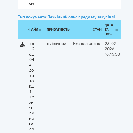
xls
Тип документа: Технічний опис предмету закупівлі
ДАТА
ФАЙЛ
ПРИВАТНІСТЬ
СТАН
ТА
ЧАС
тд
публічний
Експортовано:
23-02-
_2
2026,
6_
16:45:50
04
4_
до
да
то
к_
1_
те
хні
чні
ви
мо
ги.
do