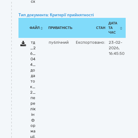
cx
Тип документа: Критерії прийнятності
ДАТА
ФАЙЛ
ПРИВАТНІСТЬ
СТАН
ТА
ЧАС
тд
публічний
Експортовано:
23-02-
_2
2026,
6_
16:45:50
04
4_
до
да
то
к_
2_
пе
ре
лік
ін
ф
ор
ма
ції.