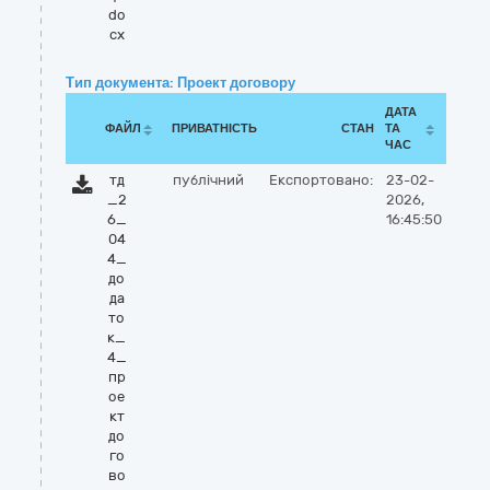
do
cx
Тип документа: Проект договору
ДАТА
ФАЙЛ
ПРИВАТНІСТЬ
СТАН
ТА
ЧАС
тд
публічний
Експортовано:
23-02-
_2
2026,
6_
16:45:50
04
4_
до
да
то
к_
4_
пр
ое
кт
до
го
во