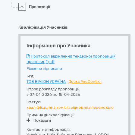
-
Пропозиції
Кваліфікація Учасників
Інформація про Учасника
Протокол відхилення тендерної пропозиції/
пропозиції.pdf
Рішення підписано
Ім'я:
ТОВ ВІАКОН УКРАЇНА
Досьє YouControl
Строк розгляду пропозиції:
з 07-04-2026 по 15-04-2026
Статус:
кваліфікаційна комісія відмовила переможцю
Причина дискваліфікації:
Показати
Контактна інформація:
Україна
,
м. Київ
,
Київ,
вул.Вільямса, 4
,
03191
,