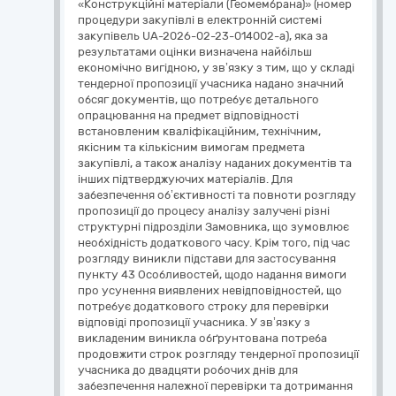
«Конструкційні матеріали (Геомембрана)» (номер
процедури закупівлі в електронній системі
закупівель UA-2026-02-23-014002-a), яка за
результатами оцінки визначена найбільш
економічно вигідною, у зв’язку з тим, що у складі
тендерної пропозиції учасника надано значний
обсяг документів, що потребує детального
опрацювання на предмет відповідності
встановленим кваліфікаційним, технічним,
якісним та кількісним вимогам предмета
закупівлі, а також аналізу наданих документів та
інших підтверджуючих матеріалів. Для
забезпечення об’єктивності та повноти розгляду
пропозиції до процесу аналізу залучені різні
структурні підрозділи Замовника, що зумовлює
необхідність додаткового часу. Крім того, під час
розгляду виникли підстави для застосування
пункту 43 Особливостей, щодо надання вимоги
про усунення виявлених невідповідностей, що
потребує додаткового строку для перевірки
відповіді пропозиції учасника. У зв’язку з
викладеним виникла обґрунтована потреба
продовжити строк розгляду тендерної пропозиції
учасника до двадцяти робочих днів для
забезпечення належної перевірки та дотримання