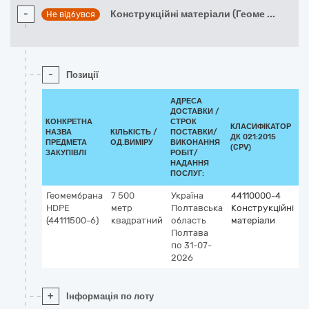
-
Конструкційні матеріали (Геоме
...
Не відбувся
-
Позиції
АДРЕСА
ДОСТАВКИ /
КОНКРЕТНА
СТРОК
КЛАСИФІКАТОР
НАЗВА
КІЛЬКІСТЬ /
ПОСТАВКИ/
ДК 021:2015
К
ПРЕДМЕТА
ОД.ВИМІРУ
ВИКОНАННЯ
(CPV)
ЗАКУПІВЛІ
РОБІТ/
НАДАННЯ
ПОСЛУГ:
Геомембрана
7 500
Україна
44110000-4
HDPE
метр
Полтавська
Конструкційні
(44111500-6)
квадратний
область
матеріали
Полтава
по 31-07-
2026
+
Інформація по лоту