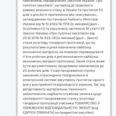
замовників, передбачених Законом України “Про
публічні закупівлі”, на період дії правового
режиму воєнного стану в Україні та протягом 90
днів з дня його припинення або скасування»,
затверджених постановою Кабінету Міністрів
України від 12.10.2022 № 1178 (із змінами) (далі -
Особливості) та керуючись частиною 10 статті 29
Закону України «Про публічні закупівлі» від
25.12.2015 № 922-VII (із змінами) (далі – Закон)
строк розгляду тендерної пропозиції, що за
результатами оцінки визначена найбільш
економічно вигідною, не повинен перевищувати
п’яти робочих днів з дня визначення найбільш
економічно вигідної пропозиції. Такий строк може
бути аргументовано продовжено замовником до
20 робочих днів. У разі продовження строку
замовник оприлюднює повідомлення в
електронній системі закупівель протягом одного
дня з дня прийняття відповідного рішення. Так, від
департаменту матеріально-технічного
забезпечення, надійшла службова записка щодо
необхідності продовження строку розгляду
тендерної пропозиції учасника ТОВАРИСТВО З
ОБМЕЖЕНОЮ ВІДПОВІДАЛЬНІСТЮ "МІЗОЛ" (код
ЄДРПОУ 33895476) за предметом закупівлі