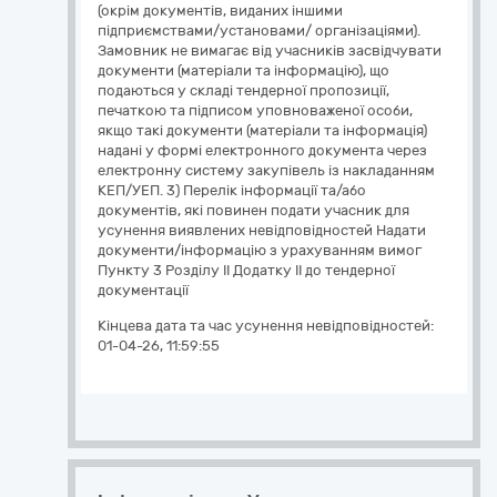
(окрім документів, виданих іншими
підприємствами/установами/ організаціями).
Замовник не вимагає від учасників засвідчувати
документи (матеріали та інформацію), що
подаються у складі тендерної пропозиції,
печаткою та підписом уповноваженої особи,
якщо такі документи (матеріали та інформація)
надані у формі електронного документа через
електронну систему закупівель із накладанням
КЕП/УЕП. 3) Перелік інформації та/або
документів, які повинен подати учасник для
усунення виявлених невідповідностей Надати
документи/інформацію з урахуванням вимог
Пункту 3 Розділу ІІ Додатку ІІ до тендерної
документації
Кінцева дата та час усунення невідповідностей:
01-04-26, 11:59:55