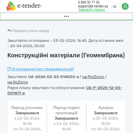
0 800 30 77 55
support@e-tender.ua
UK
Замовити дзвінок
Повернутись назад
Закупівлю оголошено - 23-02-2026, 16:45. Дата останніх змін
- 20-04-2026, 00:00
Конструкційні матеріали (Геомембрана)
Оголошення про проведення.pdf
Закупівля:
UA-2026-02-23-014002-a
/
на ProZorro
/
на DoZorro
Рядок плану закупівлі та обґрунтування:
UA-P-2025-12-05-
001471-a
Період уточнень
Період подачі
Аукціон
Завершився
пропозицій
Завершився
з 23-02-2026,
Завершився
з
05-03-2026,
16:45
з 23-02-2026,
13:59
по 01-03-2026,
16:45
по
05-03-2026,