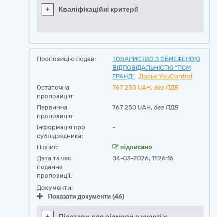
+
Кваліфікаційні критерії
Пропозицію подав:
ТОВАРИСТВО З ОБМЕЖЕНОЮ
ВІДПОВІДАЛЬНІСТЮ "ПСМ
ГРАНД"
Досьє YouControl
Остаточна
767 250
UAH,
без ПДВ
пропозиція:
Первинна
767 250 UAH,
без ПДВ
пропозиція:
Інформація про
-
субпідрядника:
Підпис:
підписано
Дата та час
04-03-2026, 11:26:16
подання
пропозиції:
Документи:
Показати документи (46)
+
Підстави для відмови в участі у