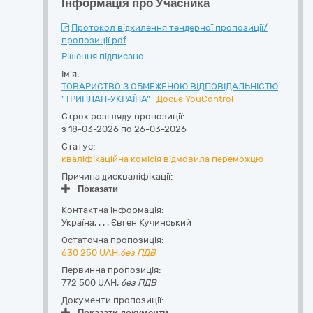
Інформація про Учасника
Протокол відхилення тендерної пропозиції/
пропозиції.pdf
Рішення підписано
Ім'я:
ТОВАРИСТВО З ОБМЕЖЕНОЮ ВІДПОВІДАЛЬНІСТЮ
"ТРИПЛАН-УКРАЇНА"
Досьє YouControl
Строк розгляду пропозиції:
з 18-03-2026 по 26-03-2026
Статус:
кваліфікаційна комісія відмовила переможцю
Причина дискваліфікації:
Показати
Контактна інформація:
Україна
,
,
,
,
Євген Кучинський
Остаточна пропозиція:
630 250
UAH,
без ПДВ
Первинна пропозиція:
772 500 UAH,
без ПДВ
Документи пропозиції:
Показати документи