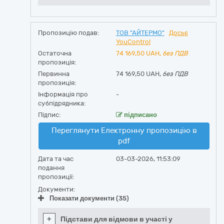
Пропозицію подав:
ТОВ "АЙТЕРМО"
Досьє
YouControl
Остаточна
74 169,50
UAH,
без ПДВ
пропозиція:
Первинна
74 169,50 UAH,
без ПДВ
пропозиція:
Інформація про
-
субпідрядника:
Підпис:
підписано
Переглянути Електронну пропозицію в
pdf
Дата та час
03-03-2026, 11:53:09
подання
пропозиції:
Документи:
Показати документи (35)
+
Підстави для відмови в участі у