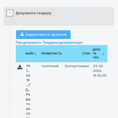
-
Документи тендеру
Завантажити архівом
Тип документа: Тендерна документація
ДАТА
ФАЙЛ
ПРИВАТНІСТЬ
СТАН
ТА
ЧАС
111
публічний
Експортовано:
23-02-
1_
2026,
06
16:36:00
19
_Т
Д_
Ра
діа
то
ри
оп