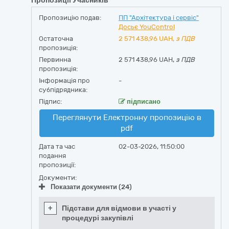
Пропозиції Учасників
Пропозицію подав:
ПП "Архітектура і сервіс"
Досьє YouControl
Остаточна
2 571 438,96
UAH,
з ПДВ
пропозиція:
Первинна
2 571 438,96 UAH,
з ПДВ
пропозиція:
Інформація про
-
субпідрядника:
Підпис:
підписано
Переглянути Електронну пропозицію в
pdf
Дата та час
02-03-2026, 11:50:00
подання
пропозиції:
Документи:
Показати документи (24)
+
Підстави для відмови в участі у
процедурі закупівлі