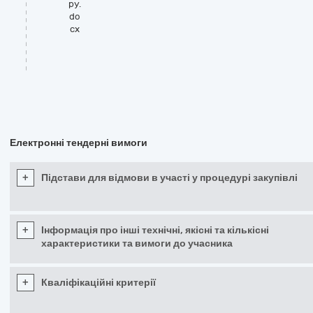
ру.
do
cx
Електронні тендерні вимоги
+
Підстави для відмови в участі у процедурі закупівлі
+
Інформація про інші технічні, якісні та кількісні
характеристики та вимоги до учасника
+
Кваліфікаційні критерії