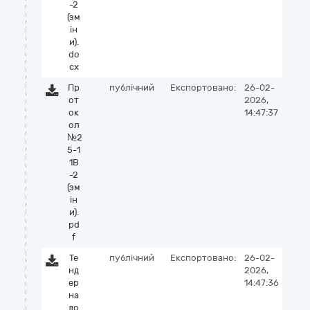
-2
(зм
ін
и).
do
cx
Пр
публічний
Експортовано:
26-02-
от
2026,
ок
14:47:37
ол
№2
5-1
1В
-2
(зм
ін
и).
pd
f
Те
публічний
Експортовано:
26-02-
нд
2026,
ер
14:47:36
на
до