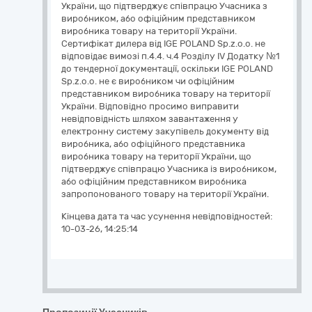
України, що підтверджує співпрацю Учасника з
виробником, або офіційним представником
виробника товару на території України.
Сертифікат дилера від IGE POLAND Sp.z.o.o. не
відповідає вимозі п.4.4. ч.4 Розділу ІV Додатку №1
до тендерної документації, оскільки IGE POLAND
Sp.z.o.o. не є виробником чи офіційним
представником виробника товару на території
України. Відповідно просимо виправити
невідповідність шляхом завантаження у
електронну систему закупівель документу від
виробника, або офіційного представника
виробника товару на території України, що
підтверджує співпрацю Учасника із виробником,
або офіційним представником виробника
запропонованого товару на території України.
Кінцева дата та час усунення невідповідностей:
10-03-26, 14:25:14