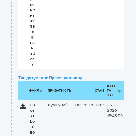
ку
ме
нт
аці
я з
і з
мі
на
м
и.d
oc
x
Тип документа: Проект договору
ДАТА
ФАЙЛ
ПРИВАТНІСТЬ
СТАН
ТА
ЧАС
Пр
публічний
Експортовано:
23-02-
оє
2026,
кт
15:45:30
До
го
во