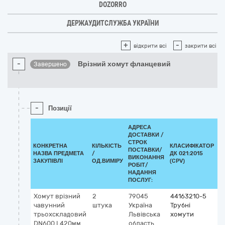
DOZORRO
ДЕРЖАУДИТСЛУЖБА УКРАЇНИ
+
-
відкрити всі
закрити всі
-
Врізний хомут фланцевий
Завершено
-
Позиції
АДРЕСА
ДОСТАВКИ /
СТРОК
КОНКРЕТНА
КІЛЬКІСТЬ
КЛАСИФІКАТОР
ПОСТАВКИ/
НАЗВА ПРЕДМЕТА
/
ДК 021:2015
К
ВИКОНАННЯ
ЗАКУПІВЛІ
ОД.ВИМІРУ
(CPV)
РОБІТ/
НАДАННЯ
ПОСЛУГ:
Хомут врізний
2
79045
44163210-5
чавунний
штука
Україна
Трубні
трьохскладовий
Львівська
хомути
DN600 L420мм.
область