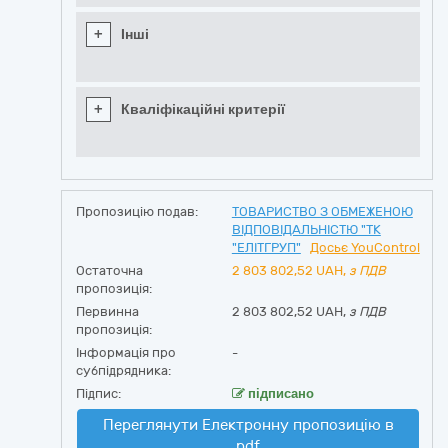
+
Інші
+
Кваліфікаційні критерії
Пропозицію подав:
ТОВАРИСТВО З ОБМЕЖЕНОЮ
ВІДПОВІДАЛЬНІСТЮ "ТК
"ЕЛІТГРУП"
Досьє YouControl
Остаточна
2 803 802,52
UAH,
з ПДВ
пропозиція:
Первинна
2 803 802,52 UAH,
з ПДВ
пропозиція:
Інформація про
-
субпідрядника:
Підпис:
підписано
Переглянути Електронну пропозицію в
pdf