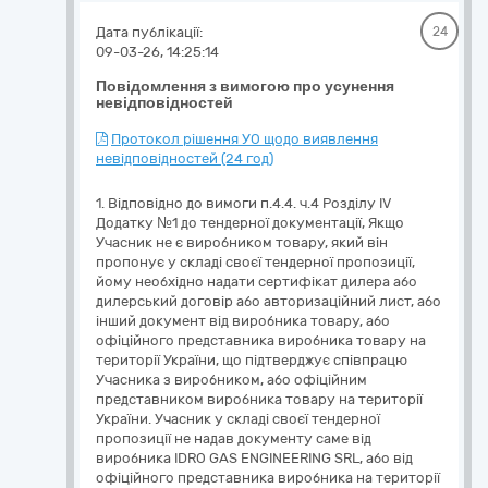
Дата публікації:
24
09-03-26, 14:25:14
Повідомлення з вимогою про усунення
невідповідностей
Протокол рішення УО щодо виявлення
невідповідностей (24 год)
1. Відповідно до вимоги п.4.4. ч.4 Розділу ІV
Додатку №1 до тендерної документації, Якщо
Учасник не є виробником товару, який він
пропонує у складі своєї тендерної пропозиції,
йому необхідно надати сертифікат дилера або
дилерський договір або авторизаційний лист, або
інший документ від виробника товару, або
офіційного представника виробника товару на
території України, що підтверджує співпрацю
Учасника з виробником, або офіційним
представником виробника товару на території
України. Учасник у складі своєї тендерної
пропозиції не надав документу саме від
виробника IDRO GAS ENGINEERING SRL, або від
офіційного представника виробника на території