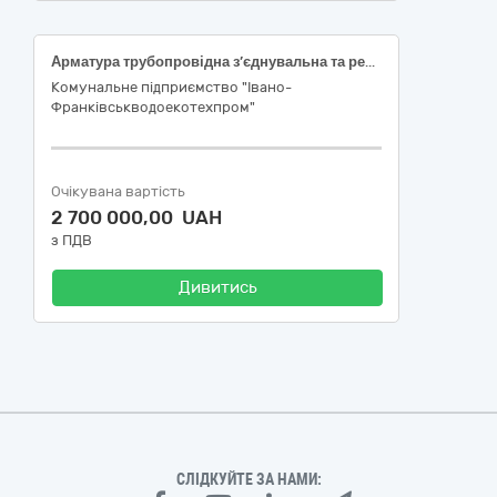
Арматура трубопровідна з’єднувальна та ремонтна в асортименті за кодом ДК 021:2015:44160000-9 Магістралі, трубопроводи, труби, обсадні труби, тюбінги та супутні вироби
Комунальне підприємство "Івано-
Франківськводоекотехпром"
Очікувана вартість
2 700 000,00 UAH
з ПДВ
Дивитись
СЛІДКУЙТЕ ЗА НАМИ: