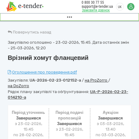
0 800 30 77 55
support@e-tender.ua
UK
Замовити дзвінок
Повернутись назад
Закупівлю оголошено - 23-02-2026, 15:45. Дата останніх змін
- 25-03-2026, 12:20
Врізний хомут фланцевий
Оголошення про проведення.pdf
Закупівля:
UA-2026-02-23-012152-a
/
на ProZorro
/
на DoZorro
Рядок плану закупівлі та обґрунтування:
UA-P-2026-02-23-
014210-a
Період уточнень
Період подачі
Аукціон
Завершився
пропозицій
Завершився
з 23-02-2026,
Завершився
з
03-03-2026,
15:45
з 23-02-2026,
13:40
по 28-02-2026,
15:45
по
03-03-2026,