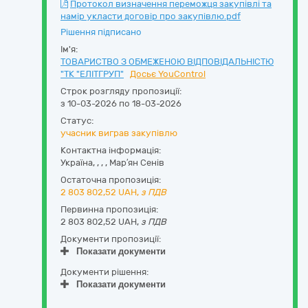
Протокол визначення переможця закупівлі та
намір укласти договір про закупівлю.pdf
Рішення підписано
Ім'я:
ТОВАРИСТВО З ОБМЕЖЕНОЮ ВІДПОВІДАЛЬНІСТЮ
"ТК "ЕЛІТГРУП"
Досьє YouControl
Строк розгляду пропозиції:
з 10-03-2026 по 18-03-2026
Статус:
учасник виграв закупівлю
Контактна інформація:
Україна
,
,
,
,
Мар′ян Сенів
Остаточна пропозиція:
2 803 802,52
UAH,
з ПДВ
Первинна пропозиція:
2 803 802,52 UAH,
з ПДВ
Документи пропозиції:
Показати документи
Документи рішення:
Показати документи