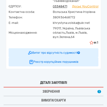
"Львівводоканал"
ЄДРПОУ:
03348471
Досьє YouControl
Контактна особа:
Вольська Христина Ігорівна
Телефон:
380936468772
E-mail:
khrystyna.volska@ukr.net
79017,
Україна
,
Львівська
Місцезнаходження:
область,
Львів,
м.Львів,
вул.Зелена,64
3
Витяг про відсутність судимості
Реєстр корупційних порушників
ДЕТАЛІ ЗАКУПІВЛІ
ЗВЕРНЕННЯ
1
ВИМОГИ/СКАРГИ