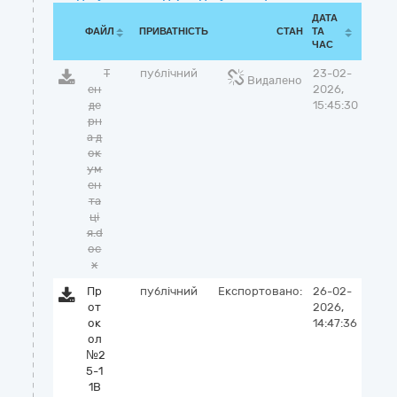
ДАТА
ФАЙЛ
ПРИВАТНІСТЬ
СТАН
ТА
ЧАС
Т
публічний
23-02-
Видалено
ен
2026,
де
15:45:30
рн
а д
ок
ум
ен
та
ці
я.d
oc
x
Пр
публічний
Експортовано:
26-02-
от
2026,
ок
14:47:36
ол
№2
5-1
1В