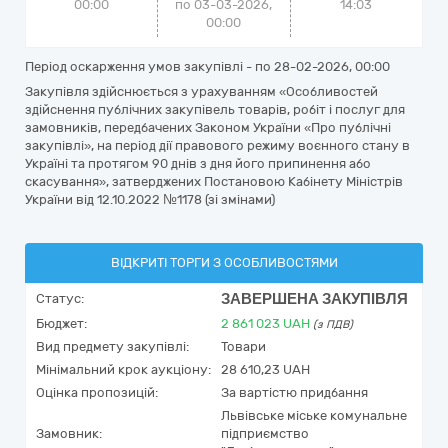
00:00
по 03-03-2026,
14:03
00:00
Період оскарження умов закупівлі - по
28-02-2026, 00:00
Закупівля здійснюється з урахуванням «Особливостей
здійснення публічних закупівель товарів, робіт і послуг для
замовників, передбачених Законом України «Про публічні
закупівлі», на період дії правового режиму воєнного стану в
Україні та протягом 90 днів з дня його припинення або
скасування», затверджених Постановою Кабінету Міністрів
України від 12.10.2022 №1178 (зі змінами)
ВІДКРИТІ ТОРГИ З ОСОБЛИВОСТЯМИ
ЗАВЕРШЕНА ЗАКУПІВЛЯ
Статус:
Бюджет:
2 861 023
UAH
(з ПДВ)
Вид предмету закупівлі:
Товари
Мінімальний крок аукціону:
28 610,23 UAH
Оцінка пропозицій:
За вартістю придбання
Львівське міське комунальне
Замовник:
підприємство