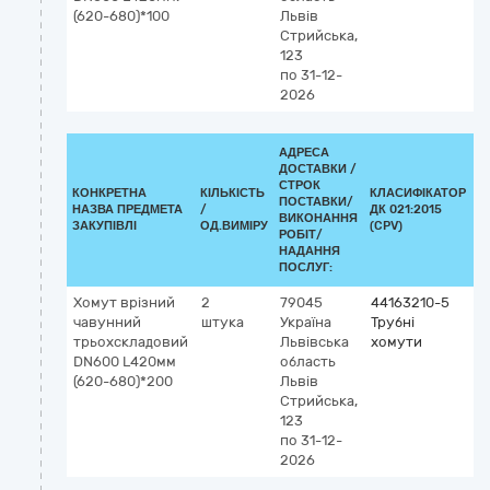
(620-680)*100
Львів
Стрийська,
123
по 31-12-
2026
АДРЕСА
ДОСТАВКИ /
СТРОК
КОНКРЕТНА
КІЛЬКІСТЬ
КЛАСИФІКАТОР
ПОСТАВКИ/
НАЗВА ПРЕДМЕТА
/
ДК 021:2015
К
ВИКОНАННЯ
ЗАКУПІВЛІ
ОД.ВИМІРУ
(CPV)
РОБІТ/
НАДАННЯ
ПОСЛУГ:
Хомут врізний
2
79045
44163210-5
чавунний
штука
Україна
Трубні
трьохскладовий
Львівська
хомути
DN600 L420мм
область
(620-680)*200
Львів
Стрийська,
123
по 31-12-
2026