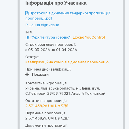
Інформація про Учасника
Протокол відхилення тендерної пропозиції/
пропозиції.pdf
Рішення підписано
Ім'я:
ПП "Архітектура і сервіс"
Досьє YouControl
Строк розгляду пропозиції:
з 03-03-2026 по 01-04-2026
Статус:
кваліфікаційна комісія відмовила переможцю
Причина дискваліфікації:
Показати
Контактна інформація:
Україна
,
Львівська область
,
м. Львів,
вул.
С.Петлюри, 29/59
,
79021
,
Андрій Покінський
Остаточна пропозиція:
2 571 438,96
UAH,
з ПДВ
Первинна пропозиція:
2 571 438,96 UAH,
з ПДВ
Документи пропозиції: