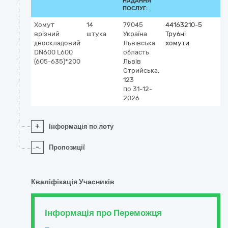
НАДАННЯ
ПОСЛУГ:
Хомут
14
79045
44163210-5
врізний
штука
Україна
Трубні
двоскладовий
Львівська
хомути
DN600 L600
область
(605-635)*200
Львів
Стрийська,
123
по 31-12-
2026
+
Інформація по лоту
-
Пропозиції
Кваліфікація Учасників
Інформація про Переможця