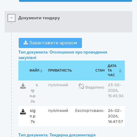
-
Документи тендеру
Завантажити архівом
Тип документа: Оголошення про проведення
закупівлі
ДАТА
ФАЙЛ
ПРИВАТНІСТЬ
СТАН
ТА
ЧАС
s
публічний
23-02-
Видалено
ig
2026,
n.p
15:45:36
7s
sig
публічний
Експортовано:
26-02-
n.p
2026,
7s
14:47:57
Тип документа: Тендерна документація