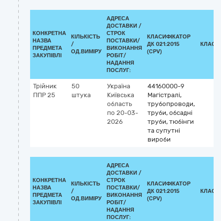
АДРЕСА
ДОСТАВКИ /
КОНКРЕТНА
СТРОК
КІЛЬКІСТЬ
КЛАСИФІКАТОР
НАЗВА
ПОСТАВКИ/
/
ДК 021:2015
КЛАСИ
ПРЕДМЕТА
ВИКОНАННЯ
ОД.ВИМІРУ
(CPV)
ЗАКУПІВЛІ
РОБІТ/
НАДАННЯ
ПОСЛУГ:
Трійник
50
Україна
44160000-9
ППР 25
штука
Київська
Магістралі,
область
трубопроводи,
по 20-03-
труби, обсадні
2026
труби, тюбінги
та супутні
вироби
АДРЕСА
ДОСТАВКИ /
КОНКРЕТНА
СТРОК
КІЛЬКІСТЬ
КЛАСИФІКАТОР
НАЗВА
ПОСТАВКИ/
/
ДК 021:2015
КЛАСИ
ПРЕДМЕТА
ВИКОНАННЯ
ОД.ВИМІРУ
(CPV)
ЗАКУПІВЛІ
РОБІТ/
НАДАННЯ
ПОСЛУГ: