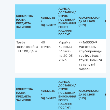
АДРЕСА
ДОСТАВКИ /
КОНКРЕТНА
СТРОК
КІЛЬКІСТЬ
КЛАСИФІКАТОР
НАЗВА
ПОСТАВКИ/
/
ДК 021:2015
КЛ
ПРЕДМЕТА
ВИКОНАННЯ
ОД.ВИМІРУ
(CPV)
ЗАКУПІВЛІ
РОБІТ/
НАДАННЯ
ПОСЛУГ:
Труба
40
Україна
44160000-9
каналізаційна
штука
Київська
Магістралі,
ПП d110, 0,5 м
область
трубопроводи,
по 20-03-
труби, обсадні
2026
труби, тюбінги
та супутні
вироби
АДРЕСА
ДОСТАВКИ /
КОНКРЕТНА
СТРОК
КІЛЬКІСТЬ
КЛАСИФІКАТОР
НАЗВА
ПОСТАВКИ/
/
ДК 021:2015
КЛ
ПРЕДМЕТА
ВИКОНАННЯ
ОД.ВИМІРУ
(CPV)
ЗАКУПІВЛІ
РОБІТ/
НАДАННЯ
ПОСЛУГ: