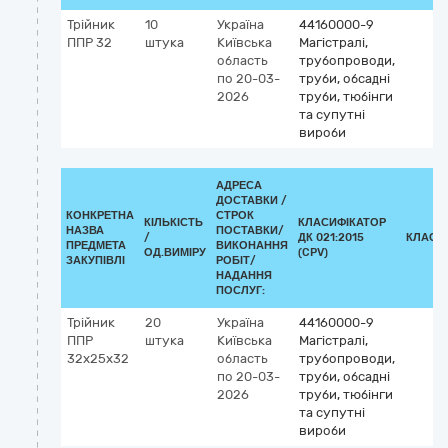
Трійник
10
Україна
44160000-9
ППР 32
штука
Київська
Магістралі,
область
трубопроводи,
по 20-03-
труби, обсадні
2026
труби, тюбінги
та супутні
вироби
АДРЕСА
ДОСТАВКИ /
КОНКРЕТНА
СТРОК
КІЛЬКІСТЬ
КЛАСИФІКАТОР
НАЗВА
ПОСТАВКИ/
/
ДК 021:2015
КЛАСИ
ПРЕДМЕТА
ВИКОНАННЯ
ОД.ВИМІРУ
(CPV)
ЗАКУПІВЛІ
РОБІТ/
НАДАННЯ
ПОСЛУГ:
Трійник
20
Україна
44160000-9
ППР
штука
Київська
Магістралі,
32х25х32
область
трубопроводи,
по 20-03-
труби, обсадні
2026
труби, тюбінги
та супутні
вироби