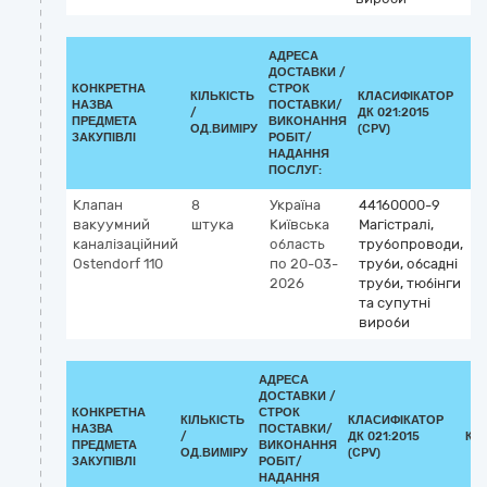
АДРЕСА
ДОСТАВКИ /
КОНКРЕТНА
СТРОК
КІЛЬКІСТЬ
КЛАСИФІКАТОР
НАЗВА
ПОСТАВКИ/
/
ДК 021:2015
К
ПРЕДМЕТА
ВИКОНАННЯ
ОД.ВИМІРУ
(CPV)
ЗАКУПІВЛІ
РОБІТ/
НАДАННЯ
ПОСЛУГ:
Клапан
8
Україна
44160000-9
вакуумний
штука
Київська
Магістралі,
каналізаційний
область
трубопроводи,
Ostendorf 110
по 20-03-
труби, обсадні
2026
труби, тюбінги
та супутні
вироби
АДРЕСА
ДОСТАВКИ /
КОНКРЕТНА
СТРОК
КІЛЬКІСТЬ
КЛАСИФІКАТОР
НАЗВА
ПОСТАВКИ/
/
ДК 021:2015
КЛ
ПРЕДМЕТА
ВИКОНАННЯ
ОД.ВИМІРУ
(CPV)
ЗАКУПІВЛІ
РОБІТ/
НАДАННЯ