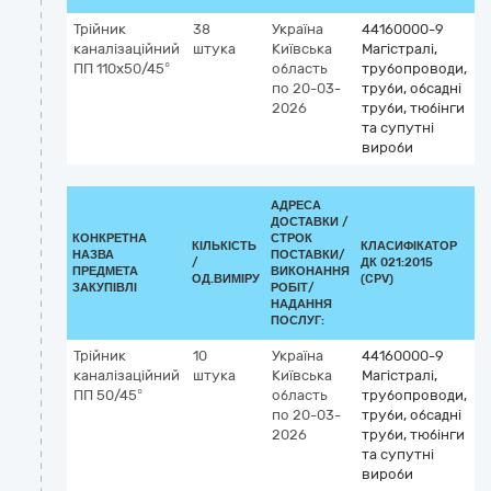
Трійник
38
Україна
44160000-9
каналізаційний
штука
Київська
Магістралі,
ПП 110х50/45°
область
трубопроводи,
по 20-03-
труби, обсадні
2026
труби, тюбінги
та супутні
вироби
АДРЕСА
ДОСТАВКИ /
КОНКРЕТНА
СТРОК
КІЛЬКІСТЬ
КЛАСИФІКАТОР
НАЗВА
ПОСТАВКИ/
/
ДК 021:2015
К
ПРЕДМЕТА
ВИКОНАННЯ
ОД.ВИМІРУ
(CPV)
ЗАКУПІВЛІ
РОБІТ/
НАДАННЯ
ПОСЛУГ:
Трійник
10
Україна
44160000-9
каналізаційний
штука
Київська
Магістралі,
ПП 50/45°
область
трубопроводи,
по 20-03-
труби, обсадні
2026
труби, тюбінги
та супутні
вироби