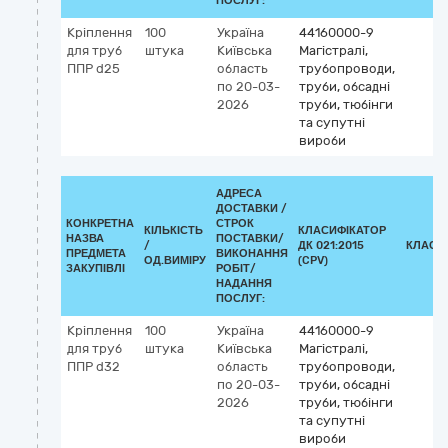
ПОСЛУГ:
Кріплення
100
Україна
44160000-9
для труб
штука
Київська
Магістралі,
ППР d25
область
трубопроводи,
по 20-03-
труби, обсадні
2026
труби, тюбінги
та супутні
вироби
АДРЕСА
ДОСТАВКИ /
КОНКРЕТНА
СТРОК
КІЛЬКІСТЬ
КЛАСИФІКАТОР
НАЗВА
ПОСТАВКИ/
/
ДК 021:2015
КЛАСИ
ПРЕДМЕТА
ВИКОНАННЯ
ОД.ВИМІРУ
(CPV)
ЗАКУПІВЛІ
РОБІТ/
НАДАННЯ
ПОСЛУГ:
Кріплення
100
Україна
44160000-9
для труб
штука
Київська
Магістралі,
ППР d32
область
трубопроводи,
по 20-03-
труби, обсадні
2026
труби, тюбінги
та супутні
вироби