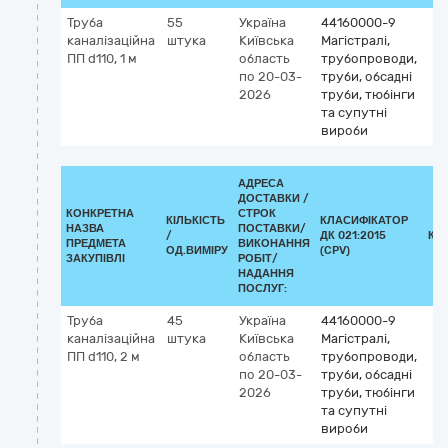
Труба
55
Україна
44160000-9
каналізаційна
штука
Київська
Магістралі,
ПП d110, 1 м
область
трубопроводи,
по 20-03-
труби, обсадні
2026
труби, тюбінги
та супутні
вироби
АДРЕСА
ДОСТАВКИ /
КОНКРЕТНА
СТРОК
КІЛЬКІСТЬ
КЛАСИФІКАТОР
НАЗВА
ПОСТАВКИ/
/
ДК 021:2015
КЛ
ПРЕДМЕТА
ВИКОНАННЯ
ОД.ВИМІРУ
(CPV)
ЗАКУПІВЛІ
РОБІТ/
НАДАННЯ
ПОСЛУГ:
Труба
45
Україна
44160000-9
каналізаційна
штука
Київська
Магістралі,
ПП d110, 2 м
область
трубопроводи,
по 20-03-
труби, обсадні
2026
труби, тюбінги
та супутні
вироби