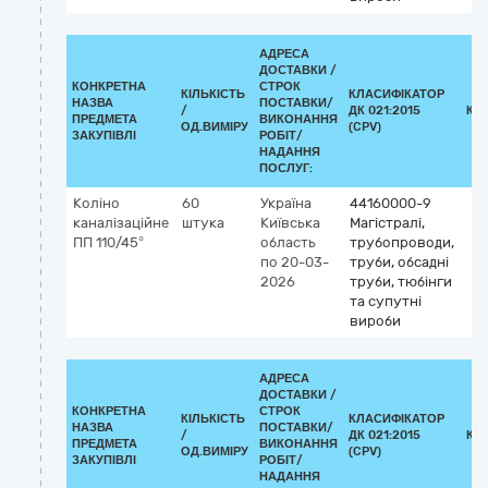
АДРЕСА
ДОСТАВКИ /
КОНКРЕТНА
СТРОК
КІЛЬКІСТЬ
КЛАСИФІКАТОР
НАЗВА
ПОСТАВКИ/
/
ДК 021:2015
КЛ
ПРЕДМЕТА
ВИКОНАННЯ
ОД.ВИМІРУ
(CPV)
ЗАКУПІВЛІ
РОБІТ/
НАДАННЯ
ПОСЛУГ:
Коліно
60
Україна
44160000-9
каналізаційне
штука
Київська
Магістралі,
ПП 110/45°
область
трубопроводи,
по 20-03-
труби, обсадні
2026
труби, тюбінги
та супутні
вироби
АДРЕСА
ДОСТАВКИ /
КОНКРЕТНА
СТРОК
КІЛЬКІСТЬ
КЛАСИФІКАТОР
НАЗВА
ПОСТАВКИ/
/
ДК 021:2015
КЛ
ПРЕДМЕТА
ВИКОНАННЯ
ОД.ВИМІРУ
(CPV)
ЗАКУПІВЛІ
РОБІТ/
НАДАННЯ