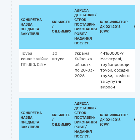
АДРЕСА
ДОСТАВКИ /
КОНКРЕТНА
СТРОК
КІЛЬКІСТЬ
КЛАСИФІКАТОР
НАЗВА
ПОСТАВКИ/
/
ДК 021:2015
КЛ
ПРЕДМЕТА
ВИКОНАННЯ
ОД.ВИМІРУ
(CPV)
ЗАКУПІВЛІ
РОБІТ/
НАДАННЯ
ПОСЛУГ:
Труба
30
Україна
44160000-9
каналізаційна
штука
Київська
Магістралі,
ПП d50, 0,5 м
область
трубопроводи,
по 20-03-
труби, обсадні
2026
труби, тюбінги
та супутні
вироби
АДРЕСА
ДОСТАВКИ /
КОНКРЕТНА
СТРОК
КІЛЬКІСТЬ
КЛАСИФІКАТОР
НАЗВА
ПОСТАВКИ/
/
ДК 021:2015
КЛ
ПРЕДМЕТА
ВИКОНАННЯ
ОД.ВИМІРУ
(CPV)
ЗАКУПІВЛІ
РОБІТ/
НАДАННЯ
ПОСЛУГ: