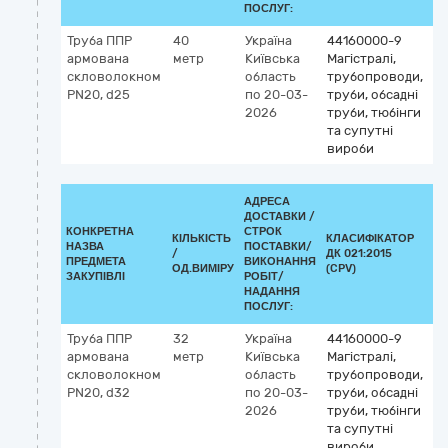
ПОСЛУГ:
Труба ППР
40
Україна
44160000-9
армована
метр
Київська
Магістралі,
скловолокном
область
трубопроводи,
PN20, d25
по 20-03-
труби, обсадні
2026
труби, тюбінги
та супутні
вироби
АДРЕСА
ДОСТАВКИ /
КОНКРЕТНА
СТРОК
КІЛЬКІСТЬ
КЛАСИФІКАТОР
НАЗВА
ПОСТАВКИ/
/
ДК 021:2015
К
ПРЕДМЕТА
ВИКОНАННЯ
ОД.ВИМІРУ
(CPV)
ЗАКУПІВЛІ
РОБІТ/
НАДАННЯ
ПОСЛУГ:
Труба ППР
32
Україна
44160000-9
армована
метр
Київська
Магістралі,
скловолокном
область
трубопроводи,
PN20, d32
по 20-03-
труби, обсадні
2026
труби, тюбінги
та супутні
вироби