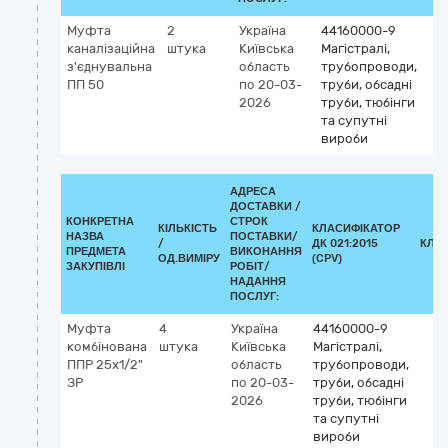
Муфта
2
Україна
44160000-9
каналізаційна
штука
Київська
Магістралі,
з'єднувальна
область
трубопроводи,
ПП 50
по 20-03-
труби, обсадні
2026
труби, тюбінги
та супутні
вироби
АДРЕСА
ДОСТАВКИ /
КОНКРЕТНА
СТРОК
КІЛЬКІСТЬ
КЛАСИФІКАТОР
НАЗВА
ПОСТАВКИ/
/
ДК 021:2015
КЛА
ПРЕДМЕТА
ВИКОНАННЯ
ОД.ВИМІРУ
(CPV)
ЗАКУПІВЛІ
РОБІТ/
НАДАННЯ
ПОСЛУГ:
Муфта
4
Україна
44160000-9
комбінована
штука
Київська
Магістралі,
ППР 25х1/2"
область
трубопроводи,
ЗР
по 20-03-
труби, обсадні
2026
труби, тюбінги
та супутні
вироби