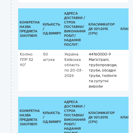
АДРЕСА
ДОСТАВКИ /
КОНКРЕТНА
СТРОК
КІЛЬКІСТЬ
КЛАСИФІКАТОР
НАЗВА
ПОСТАВКИ/
/
ДК 021:2015
КЛАСИ
ПРЕДМЕТА
ВИКОНАННЯ
ОД.ВИМІРУ
(CPV)
ЗАКУПІВЛІ
РОБІТ/
НАДАННЯ
ПОСЛУГ:
Коліно
50
Україна
44160000-9
ППР 32
штука
Київська
Магістралі,
90°
область
трубопроводи,
по 20-03-
труби, обсадні
2026
труби, тюбінги
та супутні
вироби
АДРЕСА
ДОСТАВКИ /
КОНКРЕТНА
СТРОК
КІЛЬКІСТЬ
КЛАСИФІКАТОР
НАЗВА
ПОСТАВКИ/
/
ДК 021:2015
КЛАСИ
ПРЕДМЕТА
ВИКОНАННЯ
ОД.ВИМІРУ
(CPV)
ЗАКУПІВЛІ
РОБІТ/
НАДАННЯ