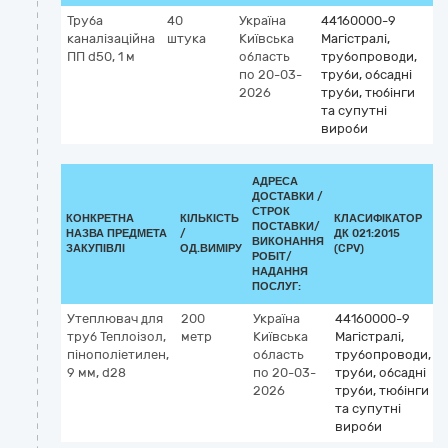
Труба
40
Україна
44160000-9
каналізаційна
штука
Київська
Магістралі,
ПП d50, 1 м
область
трубопроводи,
по 20-03-
труби, обсадні
2026
труби, тюбінги
та супутні
вироби
АДРЕСА
ДОСТАВКИ /
СТРОК
КОНКРЕТНА
КІЛЬКІСТЬ
КЛАСИФІКАТОР
ПОСТАВКИ/
НАЗВА ПРЕДМЕТА
/
ДК 021:2015
ВИКОНАННЯ
ЗАКУПІВЛІ
ОД.ВИМІРУ
(CPV)
РОБІТ/
НАДАННЯ
ПОСЛУГ:
Утеплювач для
200
Україна
44160000-9
труб Теплоізол,
метр
Київська
Магістралі,
пінополіетилен,
область
трубопроводи,
9 мм, d28
по 20-03-
труби, обсадні
2026
труби, тюбінги
та супутні
вироби