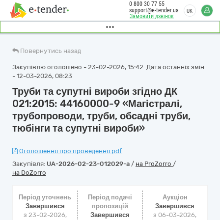
0 800 30 77 55
support@e-tender.ua
UK
Замовити дзвінок
Повернутись назад
Закупівлю оголошено - 23-02-2026, 15:42. Дата останніх змін
- 12-03-2026, 08:23
Труби та супутні вироби згідно ДК
021:2015: 44160000-9 «Магістралі,
трубопроводи, труби, обсадні труби,
тюбінги та супутні вироби»
Оголошення про проведення.pdf
Закупівля:
UA-2026-02-23-012029-a
/
на ProZorro
/
на DoZorro
Період уточнень
Період подачі
Аукціон
Завершився
пропозицій
Завершився
з 23-02-2026,
Завершився
з
06-03-2026,