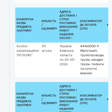
АДРЕСА
ДОСТАВКИ /
КОНКРЕТНА
СТРОК
КІЛЬКІСТЬ
КЛАСИФІКАТОР
НАЗВА
ПОСТАВКИ/
/
ДК 021:2015
КЛ
ПРЕДМЕТА
ВИКОНАННЯ
ОД.ВИМІРУ
(CPV)
ЗАКУПІВЛІ
РОБІТ/
НАДАННЯ
ПОСЛУГ:
Коліно
90
Україна
44160000-9
каналізаційне
штука
Київська
Магістралі,
ПП 50/45°
область
трубопроводи,
по 20-03-
труби, обсадні
2026
труби, тюбінги
та супутні
вироби
АДРЕСА
ДОСТАВКИ /
КОНКРЕТНА
СТРОК
КІЛЬКІСТЬ
КЛАСИФІКАТОР
НАЗВА
ПОСТАВКИ/
/
ДК 021:2015
КЛ
ПРЕДМЕТА
ВИКОНАННЯ
ОД.ВИМІРУ
(CPV)
ЗАКУПІВЛІ
РОБІТ/
НАДАННЯ