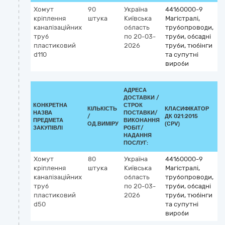
Хомут
90
Україна
44160000-9
кріплення
штука
Київська
Магістралі,
каналізаційних
область
трубопроводи,
труб
по 20-03-
труби, обсадні
пластиковий
2026
труби, тюбінги
d110
та супутні
вироби
АДРЕСА
ДОСТАВКИ /
КОНКРЕТНА
СТРОК
КІЛЬКІСТЬ
КЛАСИФІКАТОР
НАЗВА
ПОСТАВКИ/
/
ДК 021:2015
К
ПРЕДМЕТА
ВИКОНАННЯ
ОД.ВИМІРУ
(CPV)
ЗАКУПІВЛІ
РОБІТ/
НАДАННЯ
ПОСЛУГ:
Хомут
80
Україна
44160000-9
кріплення
штука
Київська
Магістралі,
каналізаційних
область
трубопроводи,
труб
по 20-03-
труби, обсадні
пластиковий
2026
труби, тюбінги
d50
та супутні
вироби