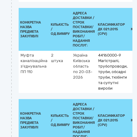
АДРЕСА
ДОСТАВКИ /
КОНКРЕТНА
СТРОК
КІЛЬКІСТЬ
КЛАСИФІКАТОР
НАЗВА
ПОСТАВКИ/
/
ДК 021:2015
КЛ
ПРЕДМЕТА
ВИКОНАННЯ
ОД.ВИМІРУ
(CPV)
ЗАКУПІВЛІ
РОБІТ/
НАДАННЯ
ПОСЛУГ:
Муфта
2
Україна
44160000-9
каналізаційна
штука
Київська
Магістралі,
з'єднувальна
область
трубопроводи,
ПП 110
по 20-03-
труби, обсадні
2026
труби, тюбінги
та супутні
вироби
АДРЕСА
ДОСТАВКИ /
КОНКРЕТНА
СТРОК
КІЛЬКІСТЬ
КЛАСИФІКАТОР
НАЗВА
ПОСТАВКИ/
/
ДК 021:2015
КЛ
ПРЕДМЕТА
ВИКОНАННЯ
ОД.ВИМІРУ
(CPV)
ЗАКУПІВЛІ
РОБІТ/
НАДАННЯ
ПОСЛУГ: