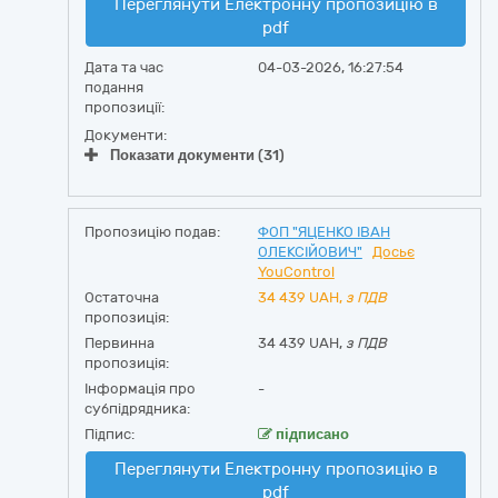
Переглянути Електронну пропозицію в
pdf
Дата та час
04-03-2026, 16:27:54
подання
пропозиції:
Документи:
Показати документи (31)
Пропозицію подав:
ФОП "ЯЦЕНКО ІВАН
ОЛЕКСІЙОВИЧ"
Досьє
YouControl
Остаточна
34 439
UAH,
з ПДВ
пропозиція:
Первинна
34 439 UAH,
з ПДВ
пропозиція:
Інформація про
-
субпідрядника:
Підпис:
підписано
Переглянути Електронну пропозицію в
pdf