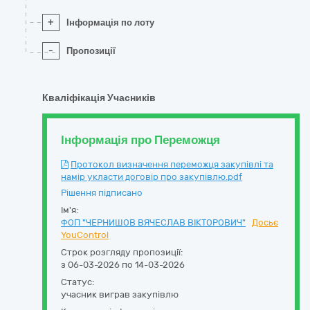
+
Інформація по лоту
-
Пропозиції
Кваліфікація Учасників
Інформація про Переможця
Протокол визначення переможця закупівлі та
намір укласти договір про закупівлю.pdf
Рішення підписано
Ім'я:
ФОП "ЧЕРНИШОВ ВЯЧЕСЛАВ ВІКТОРОВИЧ"
Досьє
YouControl
Строк розгляду пропозиції:
з 06-03-2026 по 14-03-2026
Статус:
учасник виграв закупівлю