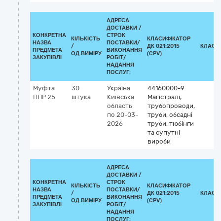
АДРЕСА
ДОСТАВКИ /
КОНКРЕТНА
СТРОК
КІЛЬКІСТЬ
КЛАСИФІКАТОР
НАЗВА
ПОСТАВКИ/
/
ДК 021:2015
КЛАСИ
ПРЕДМЕТА
ВИКОНАННЯ
ОД.ВИМІРУ
(CPV)
ЗАКУПІВЛІ
РОБІТ/
НАДАННЯ
ПОСЛУГ:
Муфта
30
Україна
44160000-9
ППР 25
штука
Київська
Магістралі,
область
трубопроводи,
по 20-03-
труби, обсадні
2026
труби, тюбінги
та супутні
вироби
АДРЕСА
ДОСТАВКИ /
КОНКРЕТНА
СТРОК
КІЛЬКІСТЬ
КЛАСИФІКАТОР
НАЗВА
ПОСТАВКИ/
/
ДК 021:2015
КЛАСИ
ПРЕДМЕТА
ВИКОНАННЯ
ОД.ВИМІРУ
(CPV)
ЗАКУПІВЛІ
РОБІТ/
НАДАННЯ
ПОСЛУГ: