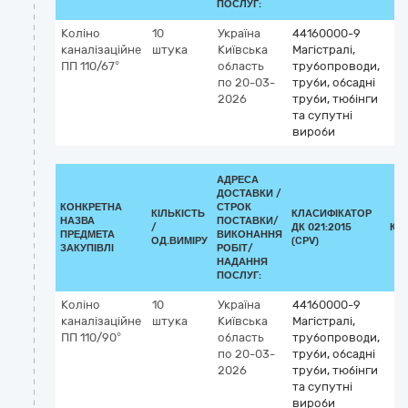
ПОСЛУГ:
Коліно
10
Україна
44160000-9
каналізаційне
штука
Київська
Магістралі,
ПП 110/67°
область
трубопроводи,
по 20-03-
труби, обсадні
2026
труби, тюбінги
та супутні
вироби
АДРЕСА
ДОСТАВКИ /
КОНКРЕТНА
СТРОК
КІЛЬКІСТЬ
КЛАСИФІКАТОР
НАЗВА
ПОСТАВКИ/
/
ДК 021:2015
КЛ
ПРЕДМЕТА
ВИКОНАННЯ
ОД.ВИМІРУ
(CPV)
ЗАКУПІВЛІ
РОБІТ/
НАДАННЯ
ПОСЛУГ:
Коліно
10
Україна
44160000-9
каналізаційне
штука
Київська
Магістралі,
ПП 110/90°
область
трубопроводи,
по 20-03-
труби, обсадні
2026
труби, тюбінги
та супутні
вироби