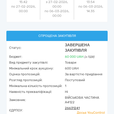
15:42
з 27-02-2026,
13:54
по 27-02-2026,
00:00
по
06-03-2026,
00:00
по 06-03-2026,
14:35
00:00
СПРОЩЕНА ЗАКУПІВЛЯ
ЗАВЕРШЕНА
Статус:
ЗАКУПІВЛЯ
Бюджет:
60 000
UAH
(з ПДВ)
Вид предмету закупівлі:
Товари
Мінімальний крок аукціону:
600 UAH
Оцінка пропозицій:
За вартістю придбання
Розгляд пропозицій:
Поступовий
Мінімальна кількість пропозицій:
1
Наявність прекваліфікації:
Ні
ВІЙСЬКОВА ЧАСТИНА
Замовник:
А4122
26631241
ЄДРПОУ:
Досьє YouControl