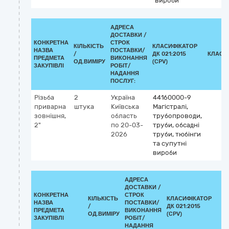
вироби
АДРЕСА
ДОСТАВКИ /
КОНКРЕТНА
СТРОК
КІЛЬКІСТЬ
КЛАСИФІКАТОР
НАЗВА
ПОСТАВКИ/
/
ДК 021:2015
КЛАСИ
ПРЕДМЕТА
ВИКОНАННЯ
ОД.ВИМІРУ
(CPV)
ЗАКУПІВЛІ
РОБІТ/
НАДАННЯ
ПОСЛУГ:
Різьба
2
Україна
44160000-9
приварна
штука
Київська
Магістралі,
зовнішня,
область
трубопроводи,
2"
по 20-03-
труби, обсадні
2026
труби, тюбінги
та супутні
вироби
АДРЕСА
ДОСТАВКИ /
КОНКРЕТНА
СТРОК
КІЛЬКІСТЬ
КЛАСИФІКАТОР
НАЗВА
ПОСТАВКИ/
/
ДК 021:2015
К
ПРЕДМЕТА
ВИКОНАННЯ
ОД.ВИМІРУ
(CPV)
ЗАКУПІВЛІ
РОБІТ/
НАДАННЯ