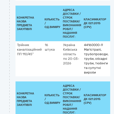
АДРЕСА
ДОСТАВКИ /
КОНКРЕТНА
СТРОК
КІЛЬКІСТЬ
КЛАСИФІКАТОР
НАЗВА
ПОСТАВКИ/
/
ДК 021:2015
К
ПРЕДМЕТА
ВИКОНАННЯ
ОД.ВИМІРУ
(CPV)
ЗАКУПІВЛІ
РОБІТ/
НАДАННЯ
ПОСЛУГ:
Трійник
16
Україна
44160000-9
каналізаційний
штука
Київська
Магістралі,
ПП 110/45°
область
трубопроводи,
по 20-03-
труби, обсадні
2026
труби, тюбінги
та супутні
вироби
АДРЕСА
ДОСТАВКИ /
КОНКРЕТНА
СТРОК
КІЛЬКІСТЬ
КЛАСИФІКАТОР
НАЗВА
ПОСТАВКИ/
/
ДК 021:2015
К
ПРЕДМЕТА
ВИКОНАННЯ
ОД.ВИМІРУ
(CPV)
ЗАКУПІВЛІ
РОБІТ/
НАДАННЯ
ПОСЛУГ: