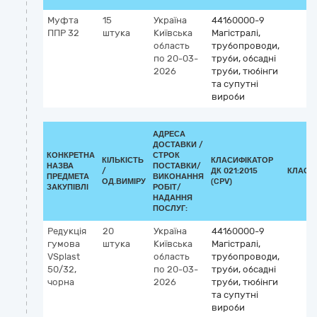
Муфта
15
Україна
44160000-9
ППР 32
штука
Київська
Магістралі,
область
трубопроводи,
по 20-03-
труби, обсадні
2026
труби, тюбінги
та супутні
вироби
АДРЕСА
ДОСТАВКИ /
КОНКРЕТНА
СТРОК
КІЛЬКІСТЬ
КЛАСИФІКАТОР
НАЗВА
ПОСТАВКИ/
/
ДК 021:2015
КЛАСИ
ПРЕДМЕТА
ВИКОНАННЯ
ОД.ВИМІРУ
(CPV)
ЗАКУПІВЛІ
РОБІТ/
НАДАННЯ
ПОСЛУГ:
Редукція
20
Україна
44160000-9
гумова
штука
Київська
Магістралі,
VSplast
область
трубопроводи,
50/32,
по 20-03-
труби, обсадні
чорна
2026
труби, тюбінги
та супутні
вироби