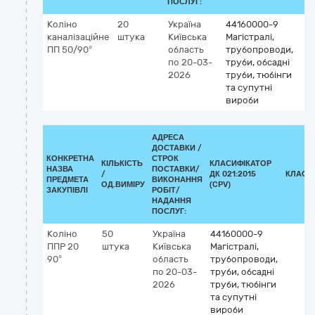
ПОСЛУГ:
Коліно
20
Україна
44160000-9
каналізаційне
штука
Київська
Магістралі,
ПП 50/90°
область
трубопроводи,
по 20-03-
труби, обсадні
2026
труби, тюбінги
та супутні
вироби
АДРЕСА
ДОСТАВКИ /
КОНКРЕТНА
СТРОК
КІЛЬКІСТЬ
КЛАСИФІКАТОР
НАЗВА
ПОСТАВКИ/
/
ДК 021:2015
КЛАСИ
ПРЕДМЕТА
ВИКОНАННЯ
ОД.ВИМІРУ
(CPV)
ЗАКУПІВЛІ
РОБІТ/
НАДАННЯ
ПОСЛУГ:
Коліно
50
Україна
44160000-9
ППР 20
штука
Київська
Магістралі,
90°
область
трубопроводи,
по 20-03-
труби, обсадні
2026
труби, тюбінги
та супутні
вироби