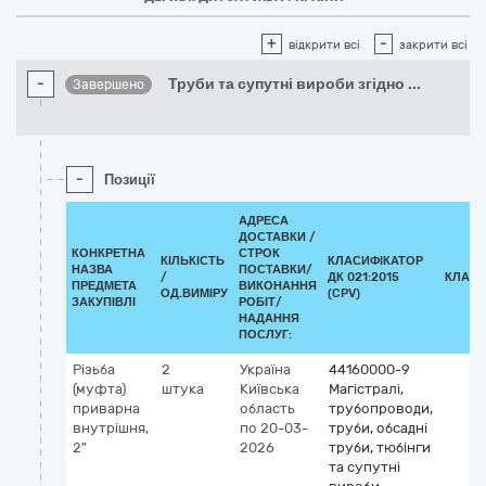
+
-
відкрити всі
закрити всі
-
Труби та супутні вироби згідно
...
Завершено
-
Позиції
АДРЕСА
ДОСТАВКИ /
КОНКРЕТНА
СТРОК
КІЛЬКІСТЬ
КЛАСИФІКАТОР
НАЗВА
ПОСТАВКИ/
/
ДК 021:2015
КЛАСИ
ПРЕДМЕТА
ВИКОНАННЯ
ОД.ВИМІРУ
(CPV)
ЗАКУПІВЛІ
РОБІТ/
НАДАННЯ
ПОСЛУГ:
Різьба
2
Україна
44160000-9
(муфта)
штука
Київська
Магістралі,
приварна
область
трубопроводи,
внутрішня,
по 20-03-
труби, обсадні
2"
2026
труби, тюбінги
та супутні