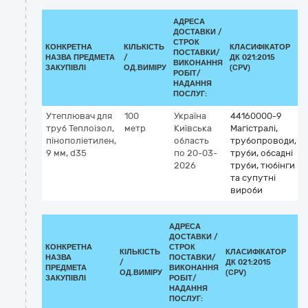
АДРЕСА
ДОСТАВКИ /
СТРОК
КОНКРЕТНА
КІЛЬКІСТЬ
КЛАСИФІКАТОР
ПОСТАВКИ/
НАЗВА ПРЕДМЕТА
/
ДК 021:2015
ВИКОНАННЯ
ЗАКУПІВЛІ
ОД.ВИМІРУ
(CPV)
РОБІТ/
НАДАННЯ
ПОСЛУГ:
Утеплювач для
100
Україна
44160000-9
труб Теплоізол,
метр
Київська
Магістралі,
пінополіетилен,
область
трубопроводи,
9 мм, d35
по 20-03-
труби, обсадні
2026
труби, тюбінги
та супутні
вироби
АДРЕСА
ДОСТАВКИ /
КОНКРЕТНА
СТРОК
КІЛЬКІСТЬ
КЛАСИФІКАТОР
НАЗВА
ПОСТАВКИ/
/
ДК 021:2015
К
ПРЕДМЕТА
ВИКОНАННЯ
ОД.ВИМІРУ
(CPV)
ЗАКУПІВЛІ
РОБІТ/
НАДАННЯ
ПОСЛУГ: