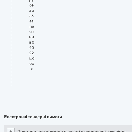
бе
з з
аб
ез
пе
че
нн
я 0
40
22
6.d
oc
x
Електронні тендерні вимоги
+
Підстави для відмови в участі у процедурі закупівлі