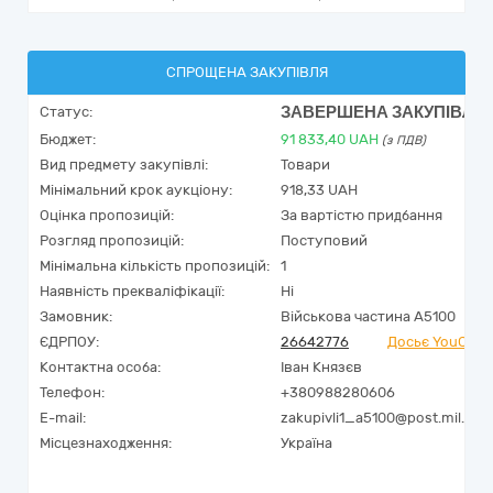
СПРОЩЕНА ЗАКУПІВЛЯ
ЗАВЕРШЕНА ЗАКУПІВЛЯ
Статус:
Бюджет:
91 833,40
UAH
(з ПДВ)
Вид предмету закупівлі:
Товари
Мінімальний крок аукціону:
918,33 UAH
Оцінка пропозицій:
За вартістю придбання
Розгляд пропозицій:
Поступовий
Мінімальна кількість пропозицій:
1
Наявність прекваліфікації:
Ні
Замовник:
Військова частина А5100
ЄДРПОУ:
26642776
Досьє YouCont
Контактна особа:
Іван Князєв
Телефон:
+380988280606
E-mail:
zakupivli1_a5100@post.mil.gov
Місцезнаходження:
Україна