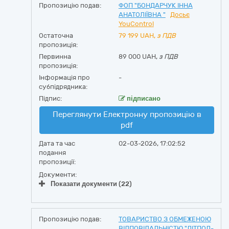
Пропозицію подав:
ФОП "БОНДАРЧУК ІННА
АНАТОЛІЇВНА "
Досьє
YouControl
Остаточна
79 199
UAH,
з ПДВ
пропозиція:
Первинна
89 000 UAH,
з ПДВ
пропозиція:
Інформація про
-
субпідрядника:
Підпис:
підписано
Переглянути Електронну пропозицію в
pdf
Дата та час
02-03-2026, 17:02:52
подання
пропозиції:
Документи:
Показати документи (22)
Пропозицію подав:
ТОВАРИСТВО З ОБМЕЖЕНОЮ
ВІДПОВІДАЛЬНІСТЮ "ЛІТПОЛ-