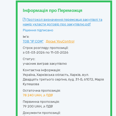
Інформація про Переможця
Протокол визначення переможця закупівлі та
намір укласти договір про закупівлю.pdf
Рішення підписано
Ім'я:
ТОВ "IP COM"
Досьє YouControl
Строк розгляду пропозиції:
з 03-03-2026 по 11-03-2026
Статус:
учасник виграв закупівлю
Контактна інформація:
Україна
,
Харківська область
,
Харків,
вул.
Двадцять третього серпня, буд. 31-Б
,
61072
,
Марія
Кулешова
Остаточна пропозиція:
78 240
UAH,
з ПДВ
Первинна пропозиція:
79 200 UAH,
з ПДВ
Документи пропозиції: