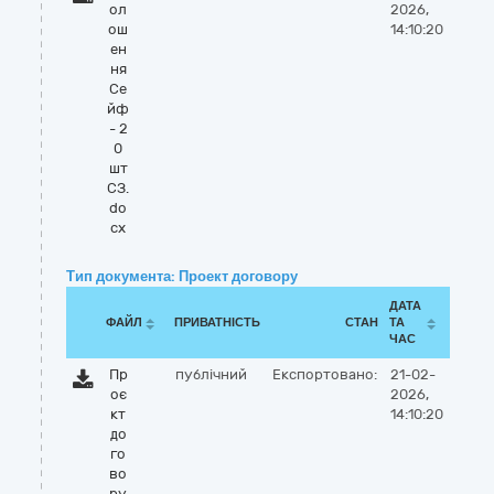
ол
2026,
ош
14:10:20
ен
ня
Се
йф
- 2
0
шт
СЗ.
do
cx
Тип документа: Проект договору
ДАТА
ФАЙЛ
ПРИВАТНІСТЬ
СТАН
ТА
ЧАС
Пр
публічний
Експортовано:
21-02-
оє
2026,
кт
14:10:20
до
го
во
ру