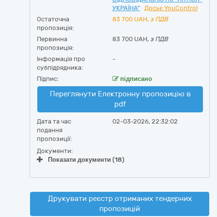
УКРАЇНА"
Досьє YouControl
Остаточна
83 700
UAH,
з ПДВ
пропозиція:
Первинна
83 700 UAH,
з ПДВ
пропозиція:
Інформація про
-
субпідрядника:
Підпис:
підписано
Переглянути Електронну пропозицію в
pdf
Дата та час
02-03-2026, 22:32:02
подання
пропозиції:
Документи:
Показати документи (18)
Друкувати реєстр отриманих тендерних
пропозицій