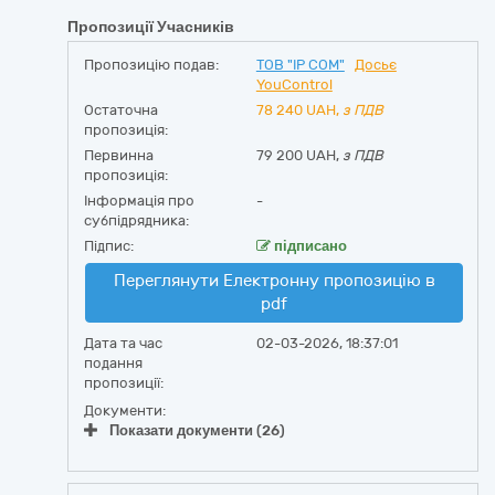
Пропозиції Учасників
Пропозицію подав:
ТОВ "IP COM"
Досьє
YouControl
Остаточна
78 240
UAH,
з ПДВ
пропозиція:
Первинна
79 200 UAH,
з ПДВ
пропозиція:
Інформація про
-
субпідрядника:
Підпис:
підписано
Переглянути Електронну пропозицію в
pdf
Дата та час
02-03-2026, 18:37:01
подання
пропозиції:
Документи:
Показати документи (26)