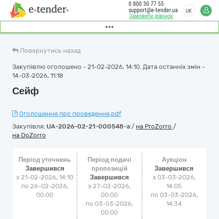
0 800 30 77 55
support@e-tender.ua
UK
Замовити дзвінок
Повернутись назад
Закупівлю оголошено - 21-02-2026, 14:10. Дата останніх змін -
14-03-2026, 11:18
Сейф
Оголошення про проведення.pdf
Закупівля:
UA-2026-02-21-000548-a
/
на ProZorro
/
на DoZorro
Період уточнень
Період подачі
Аукціон
Завершився
пропозицій
Завершився
з 21-02-2026, 14:10
Завершився
з
03-03-2026,
по 26-02-2026,
з 27-02-2026,
14:05
00:00
00:00
по
03-03-2026,
по 03-03-2026,
14:34
00:00