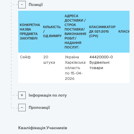
-
Позиції
АДРЕСА
ДОСТАВКИ /
КОНКРЕТНА
СТРОК
КІЛЬКІСТЬ
КЛАСИФІКАТОР
НАЗВА
ПОСТАВКИ/
/
ДК 021:2015
КЛАСИФІ
ПРЕДМЕТА
ВИКОНАННЯ
ОД.ВИМІРУ
(CPV)
ЗАКУПІВЛІ
РОБІТ/
НАДАННЯ
ПОСЛУГ:
Сейф
20
Україна
44420000-0
штука
Харківська
Будівельні
область
товари
по 15-04-
2026
+
Інформація по лоту
-
Пропозиції
Кваліфікація Учасників