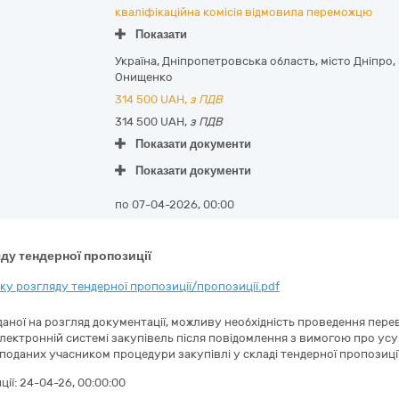
кваліфікаційна комісія відмовила переможцю
Показати
Україна
,
Дніпропетровська область
,
місто Дніпро,
Онищенко
314 500
UAH,
з ПДВ
314 500 UAH,
з ПДВ
Показати документи
Показати документи
по 07-04-2026, 00:00
ду тендерної пропозиції
у розгляду тендерної пропозиції/пропозиції.pdf
аної на розгляд документації, можливу необхідність проведення перев
електронній системі закупівель після повідомлення з вимогою про ус
 поданих учасником процедури закупівлі у складі тендерної пропозиції
ції:
24-04-26, 00:00:00