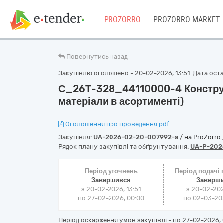
PROZORRO
PROZORRO MARKET
Повернутись назад
Закупівлю оголошено - 20-02-2026, 13:51. Дата оста
С_26Т-328_44110000-4 Конструк
матеріали в асортименті)
Оголошення про проведення.pdf
Закупівля:
UA-2026-02-20-007992-a
/
на ProZorro
Рядок плану закупівлі та обґрунтування:
UA-P-202
Період уточнень
Період подачі
Завершився
Заверш
з 20-02-2026, 13:51
з 20-02-202
по 27-02-2026, 00:00
по 02-03-202
Період оскарження умов закупівлі - по
27-02-2026, 