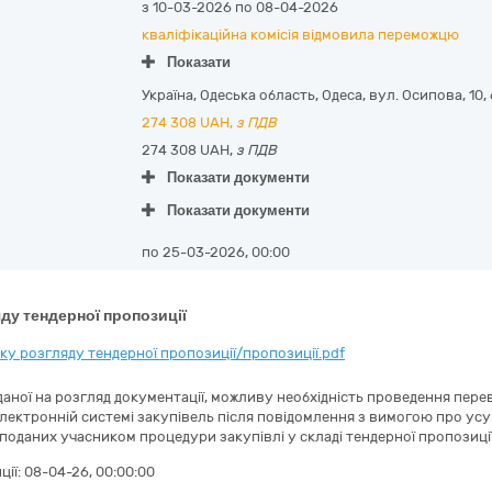
з 10-03-2026 по 08-04-2026
кваліфікаційна комісія відмовила переможцю
Показати
Україна
,
Одеська область
,
Одеса,
вул. Осипова, 10
,
274 308
UAH,
з ПДВ
274 308 UAH,
з ПДВ
Показати документи
Показати документи
по 25-03-2026, 00:00
ду тендерної пропозиції
у розгляду тендерної пропозиції/пропозиції.pdf
аної на розгляд документації, можливу необхідність проведення перев
електронній системі закупівель після повідомлення з вимогою про ус
 поданих учасником процедури закупівлі у складі тендерної пропозиції
ції:
08-04-26, 00:00:00