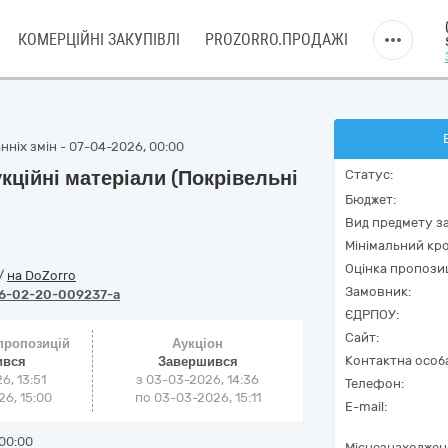
КОМЕРЦІЙНІ ЗАКУПІВЛІ
PROZORRO.ПРОДАЖІ
нніх змін - 07-04-2026, 00:00
ційні матеріали (Покрівельні
Статус:
Бюджет:
Вид предмету за
Мінімальний кро
Оцінка пропозиц
/
на DoZorro
Замовник:
6-02-20-009237-a
ЄДРПОУ:
Сайт:
 пропозицій
Аукціон
Контактна особ
ився
Завершився
6, 13:51
з
03-03-2026, 14:36
Телефон:
6, 15:00
по
03-03-2026, 15:11
E-mail:
00:00
Місцезнаходжен