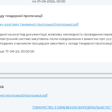
по 01-04-2026, 00:00
ду тендерної пропозиції
у розгляду тендерної пропозиції/пропозиції.pdf
аної на розгляд документації, можливу необхідність проведення перев
електронній системі закупівель після повідомлення з вимогою про ус
 поданих учасником процедури закупівлі у складі тендерної пропозиції
ції:
17-04-26, 00:00:00
ка
ої пропозиції/пропозиції.pdf
ТОВАРИСТВО З ОБМЕЖЕНОЮ ВІДПОВІДАЛЬНІСТЮ "