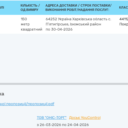
КІЛЬКІСТЬ /
АДРЕСА ДОСТАВКИ /
СТРОК ПОСТАВКИ/
ВЛІ
КЛАС
ОД.ВИМІРУ
ВИКОНАННЯ РОБІТ/НАДАННЯ ПОСЛУГ:
150
64252
Україна
Харківська область
с.
4411
метр
П’ятигірське, Ізюмський район
Покр
квадратний
по 30-04-2026
ка
ої пропозиції/пропозиції.pdf
ТОВ "ОНІС-ТОРГ"
Досьє YouControl
з 26-03-2026 по 24-04-2026