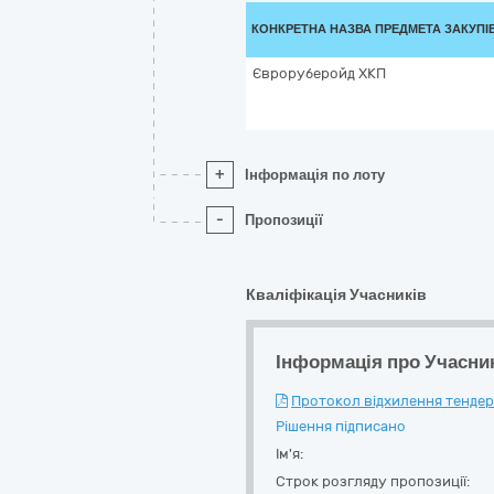
КОНКРЕТНА НАЗВА ПРЕДМЕТА ЗАКУПІ
Євроруберойд ХКП
+
Інформація по лоту
-
Пропозиції
Кваліфікація Учасників
Інформація про Учасни
Протокол відхилення тендерн
Рішення підписано
Ім'я:
Строк розгляду пропозиції: