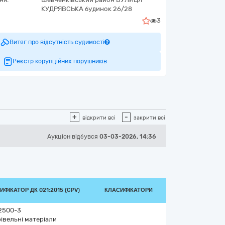
КУДРЯВСЬКА будинок 26/28
3
Витяг про відсутність судимості
Реєстр корупційних порушників
+
-
відкрити всі
закрити всі
Аукціон відбувся
03-03-2026, 14:36
ИФІКАТОР ДК 021:2015 (CPV)
КЛАСИФІКАТОРИ
2500-3
івельні матеріали