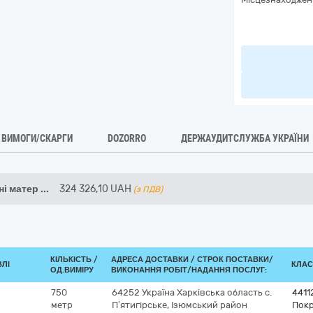
ВИМОГИ/СКАРГИ
DOZORRO
ДЕРЖАУДИТСЛУЖБА УКРАЇНИ
ні матер
...
324 326,10
UAH
(з ПДВ)
КІЛЬКІСТЬ /
АДРЕСА ДОСТАВКИ /
СТРОК ПОСТАВКИ/
ВЛІ
КЛАС
ОД.ВИМІРУ
ВИКОНАННЯ РОБІТ/НАДАННЯ ПОСЛУГ:
750
64252
Україна
Харківська область
с.
4411
метр
П’ятигірське, Ізюмський район
Покр