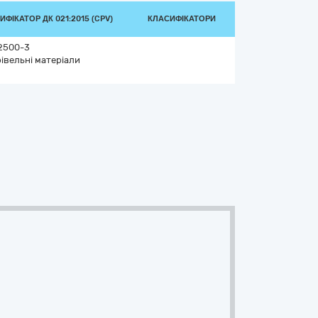
ИФІКАТОР ДК 021:2015 (CPV)
КЛАСИФІКАТОРИ
2500-3
івельні матеріали