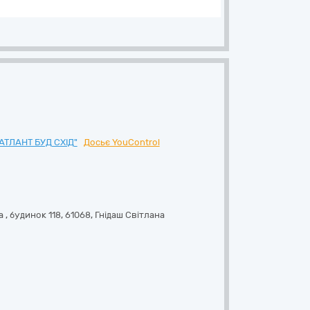
ТЛАНТ БУД СХІД"
Досьє YouControl
 , будинок 118
,
61068
,
Гнідаш Світлана