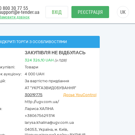
0 800 30 77 55
support@e-tender.ua
ВХІД
РЕЄСТРАЦІЯ
UK
Замовити дзвінок
ВІДКРИТІ ТОРГИ З ОСОБЛИВОСТЯМИ
ЗАКУПІВЛЯ НЕ ВІДБУЛАСЬ
324 326,10
UAH
(з ПДВ)
купівлі:
Товари
к аукціону:
4 000 UAH
ій:
За вартістю придбання
АТ "УКРГАЗВИДОБУВАННЯ"
30019775
Досьє YouControl
http://ugv.com.ua/
а:
Лариса ХАЛІНА
+380675629314
larysa.khalina@ugv.com.ua
04053,
Україна
,
м. Київ,
ня:
Шевченківський район ВУЛИЦЯ