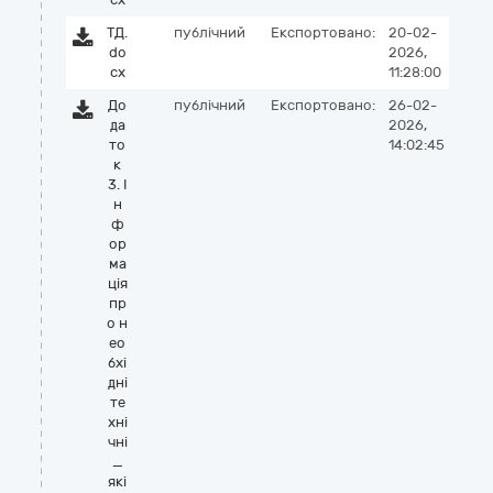
ТД.
публічний
Експортовано:
20-02-
do
2026,
cx
11:28:00
До
публічний
Експортовано:
26-02-
да
2026,
то
14:02:45
к
3. І
н
ф
ор
ма
ція
пр
о н
ео
бхі
дні
те
хні
чні
_
які