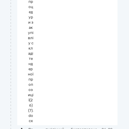
пр
оц
ед
ур
и з
ак
упі
влі
у с
кл
аді
те
нд
ер
ної
пр
оп
оз
иці
ї(2
6)
(7).
do
cx