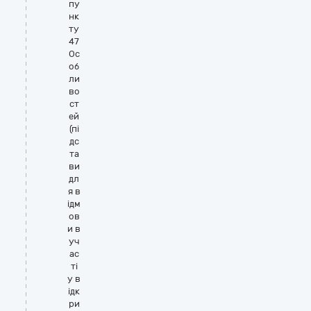
пу
нк
ту
47
Ос
об
ли
во
ст
ей
(пі
дс
та
ви
дл
я в
ідм
ов
и в
уч
ас
ті
у в
ідк
ри