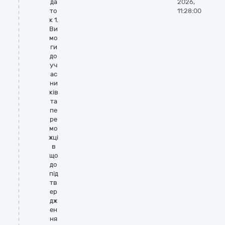
да
2026,
то
11:28:00
к 1.
Ви
мо
ги
до
уч
ас
ни
ків
та
пе
ре
мо
жці
в
що
до
під
тв
ер
дж
ен
ня