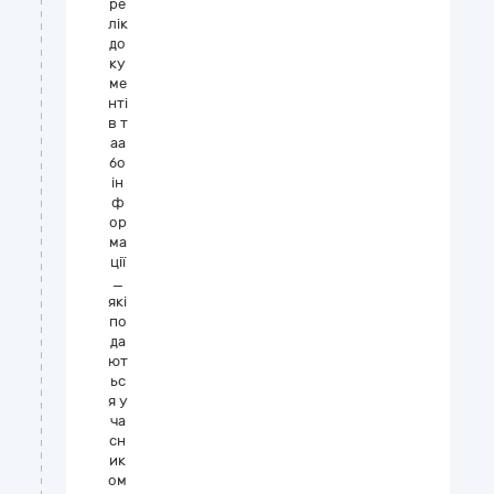
ре
лік
до
ку
ме
нті
в т
аа
бо
ін
ф
ор
ма
ції
_
які
по
да
ют
ьс
я у
ча
сн
ик
ом