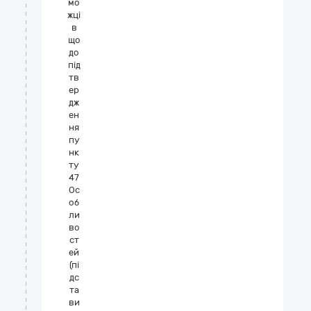
мо
жці
в
що
до
під
тв
ер
дж
ен
ня
пу
нк
ту
47
Ос
об
ли
во
ст
ей
(пі
дс
та
ви