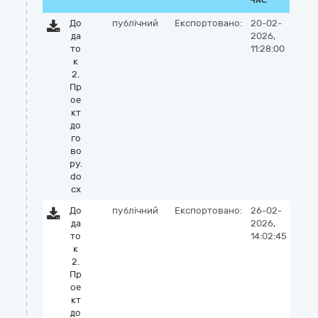
ЧАС
До
публічний
Експортовано:
20-02-
да
2026,
то
11:28:00
к
2.
Пр
ое
кт
до
го
во
ру.
do
cx
До
публічний
Експортовано:
26-02-
да
2026,
то
14:02:45
к
2.
Пр
ое
кт
до