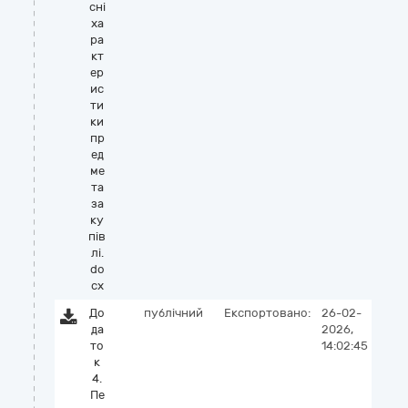
сні
ха
ра
кт
ер
ис
ти
ки
пр
ед
ме
та
за
ку
пів
лі.
do
cx
До
публічний
Експортовано:
26-02-
да
2026,
то
14:02:45
к
4.
Пе