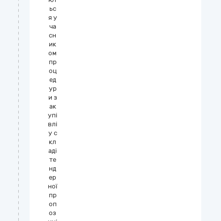
ьс
я у
ча
сн
ик
ом
пр
оц
ед
ур
и з
ак
упі
влі
у с
кл
аді
те
нд
ер
ної
пр
оп
оз