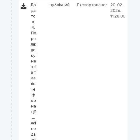
До
публічний
Експортовано:
20-02-
да
2026,
то
11:28:00
к
4.
Пе
ре
лік
до
ку
ме
нті
в т
аа
бо
ін
ф
ор
ма
ції
_
які
по
да
ют