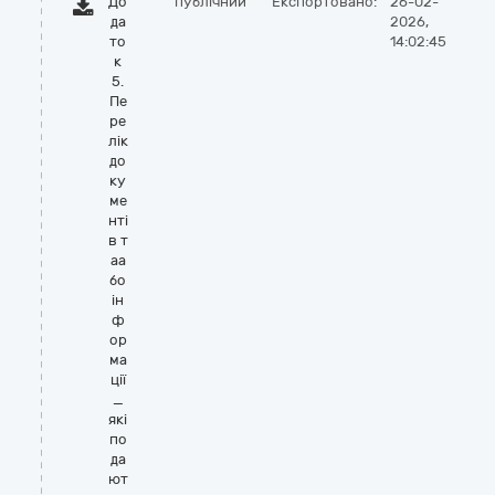
До
публічний
Експортовано:
26-02-
да
2026,
то
14:02:45
к
5.
Пе
ре
лік
до
ку
ме
нті
в т
аа
бо
ін
ф
ор
ма
ції
_
які
по
да
ют