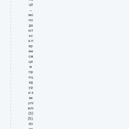
ції
_
які
по
да
ют
ьс
я п
ер
ем
ож
це
м
пр
оц
ед
ур
и з
ак
упі
влі
(5)
(5).
do
cx