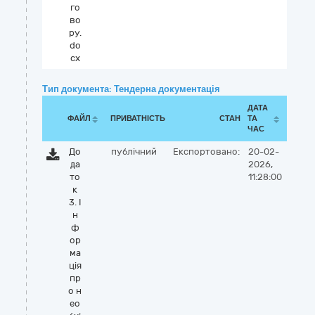
го
во
ру.
do
cx
Тип документа: Тендерна документація
ДАТА
ФАЙЛ
ПРИВАТНІСТЬ
СТАН
ТА
ЧАС
До
публічний
Експортовано:
20-02-
да
2026,
то
11:28:00
к
3. І
н
ф
ор
ма
ція
пр
о н
ео