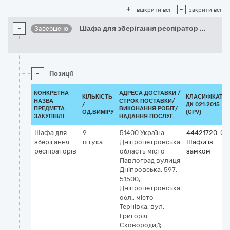
+
-
відкрити всі
закрити всі
-
Шафа для зберігання респіратор
...
Завершено
-
Позиції
КОНКРЕТНА
АДРЕСА ДОСТАВКИ /
КІЛЬКІСТЬ
КЛАСИФІКАТО
НАЗВА
СТРОК ПОСТАВКИ/
/
ДК 021:2015
ПРЕДМЕТА
ВИКОНАННЯ РОБІТ/
ОД.ВИМІРУ
(CPV)
ЗАКУПІВЛІ
НАДАННЯ ПОСЛУГ:
Шафа для
9
51400
Україна
44421720-0
зберігання
штука
Дніпропетровська
Шафи із
респіраторів
область
місто
замком
Павлоград
вулиця
Дніпровська, 597;
51500,
Дніпропетровська
обл., місто
Тернівка, вул.
Григорія
Сковороди,1;