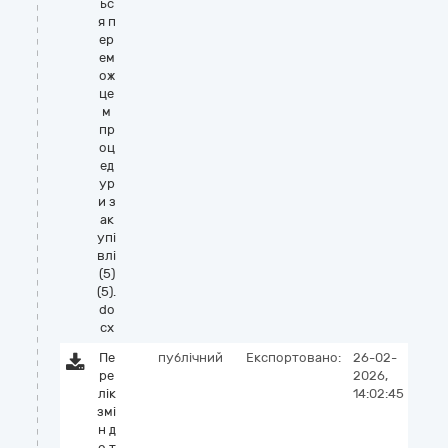
ьс
я п
ер
ем
ож
це
м
пр
оц
ед
ур
и з
ак
упі
влі
(5)
(5).
do
cx
Пе
публічний
Експортовано:
26-02-
ре
2026,
лік
14:02:45
змі
н д
о т