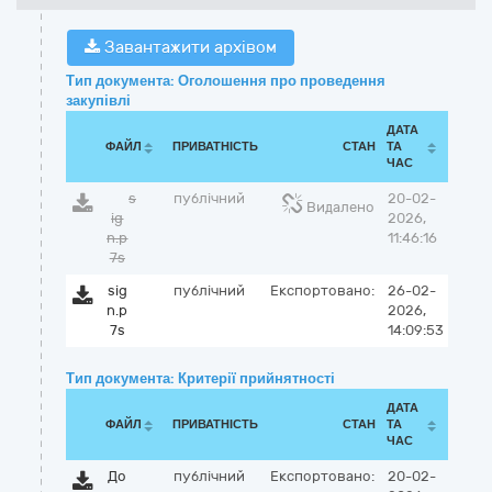
Завантажити архівом
Тип документа: Оголошення про проведення
закупівлі
ДАТА
ФАЙЛ
ПРИВАТНІСТЬ
СТАН
ТА
ЧАС
s
публічний
20-02-
Видалено
ig
2026,
n.p
11:46:16
7s
sig
публічний
Експортовано:
26-02-
n.p
2026,
7s
14:09:53
Тип документа: Критерії прийнятності
ДАТА
ФАЙЛ
ПРИВАТНІСТЬ
СТАН
ТА
ЧАС
До
публічний
Експортовано:
20-02-