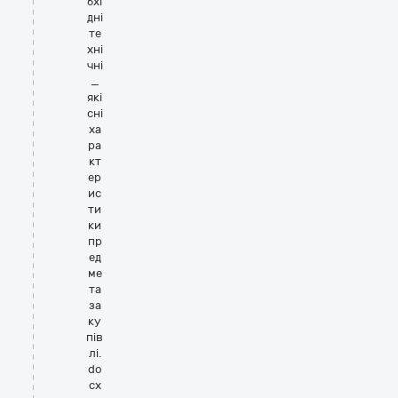
бхі
дні
те
хні
чні
_
які
сні
ха
ра
кт
ер
ис
ти
ки
пр
ед
ме
та
за
ку
пів
лі.
do
cx