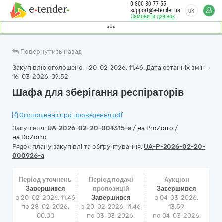
0 800 30 77 55
support@e-tender.ua
UK
Замовити дзвінок
Повернутись назад
Закупівлю оголошено - 20-02-2026, 11:46. Дата останніх змін -
16-03-2026, 09:52
Шафа для зберігання респіраторів
Оголошення про проведення.pdf
Закупівля:
UA-2026-02-20-004315-a
/
на ProZorro
/
на DoZorro
Рядок плану закупівлі та обґрунтування:
UA-P-2026-02-20-
000926-a
Період уточнень
Період подачі
Аукціон
Завершився
пропозицій
Завершився
з 20-02-2026, 11:46
Завершився
з
04-03-2026,
по 28-02-2026,
з 20-02-2026, 11:46
13:59
00:00
по 03-03-2026,
по
04-03-2026,