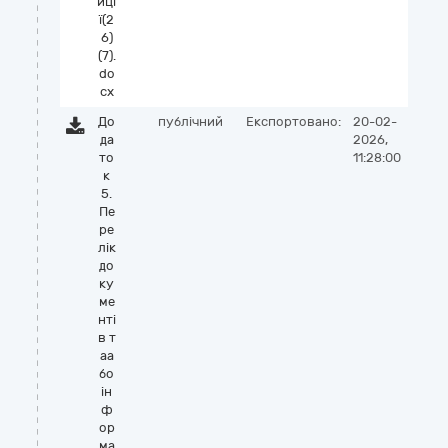
иці
ї(2
6)
(7).
do
cx
До
публічний
Експортовано:
20-02-
да
2026,
то
11:28:00
к
5.
Пе
ре
лік
до
ку
ме
нті
в т
аа
бо
ін
ф
ор
ма