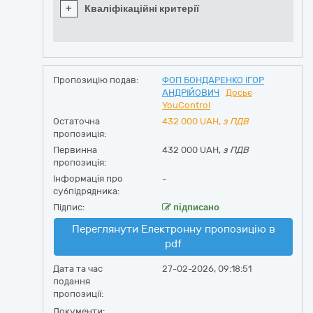
+
Кваліфікаційні критерії
Пропозицію подав:
ФОП БОНДАРЕНКО ІГОР
АНДРІЙОВИЧ
Досьє
YouControl
Остаточна
432 000
UAH,
з ПДВ
пропозиція:
Первинна
432 000 UAH,
з ПДВ
пропозиція:
Інформація про
-
субпідрядника:
Підпис:
підписано
Переглянути Електронну пропозицію в
pdf
Дата та час
27-02-2026, 09:18:51
подання
пропозиції:
Документи: