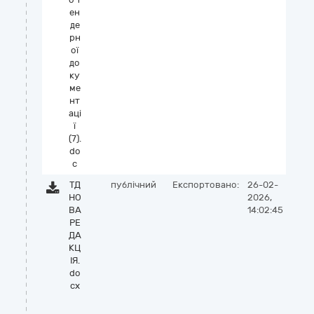
ен
де
рн
ої
до
ку
ме
нт
аці
ї
(7).
do
c
ТД
публічний
Експортовано:
26-02-
НО
2026,
ВА
14:02:45
РЕ
ДА
КЦ
ІЯ.
do
cx