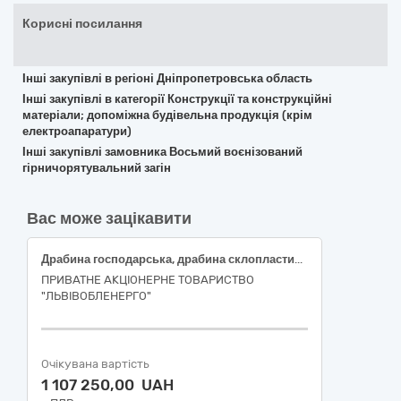
Корисні посилання
Інші закупівлі в регіоні Дніпропетровська область
Інші закупівлі в категорії Конструкції та конструкційні
матеріали; допоміжна будівельна продукція (крім
електроапаратури)
Інші закупівлі замовника Восьмий воєнізований
гірничорятувальний загін
Вас може зацікавити
Драбина господарська, драбина склопластикова, драбина трисекційна, драбина до опор
ПРИВАТНЕ АКЦІОНЕРНЕ ТОВАРИСТВО
"ЛЬВІВОБЛЕНЕРГО"
Очікувана вартість
1 107 250,00 UAH