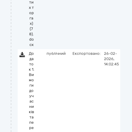
ти
х т
ор
га
х)
(7
8).
do
cx
До
публічний
Експортовано:
26-02-
да
2026,
то
14:02:45
к 1.
Ви
мо
ги
до
уч
ас
ни
ків
та
пе
ре