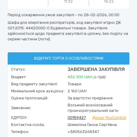
11:32
14:22
Період оскарження умов закупівлі - по
28-02-2026, 00:00
Шафа для зберігання респіраторів, код закупівлі згідно ДК
021:2015: 44420000-0 Будівельні товари. Закупівля
здійснюється щодо предмета закупівлі в цілому, без поділу на
окремі частини (лоти).
ВІДКРИТІ ТОРГИ З ОСОБЛИВОСТЯМИ
ЗАВЕРШЕНА ЗАКУПІВЛЯ
Статус:
Бюджет:
432 000
UAH
(з ПДВ)
Вид предмету закупівлі:
Товари
Мінімальний крок аукціону:
2 160 UAH
Оцінка пропозицій:
За вартістю придбання
Восьмий воєнізований
Замовник:
гірничорятувальний загін
ЄДРПОУ:
00159427
Досьє YouControl
Контактна особа:
Шемеліна Ганна Сергіївна
Телефон:
+380563268347