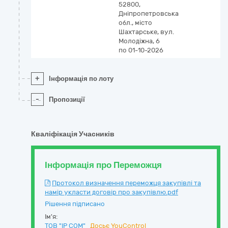
52800,
Дніпропетровська
обл., місто
Шахтарське, вул.
Молодіжна, 6
по 01-10-2026
+
Інформація по лоту
-
Пропозиції
Кваліфікація Учасників
Інформація про Переможця
Протокол визначення переможця закупівлі та
намір укласти договір про закупівлю.pdf
Рішення підписано
Ім'я:
ТОВ "IP COM"
Досьє YouControl