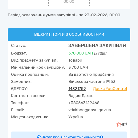
00:00
Період оскарження умов закупівлі - по
23-02-2026, 00:00
ВІДКРИТІ ТОРГИ З ОСОБЛИВОСТЯМИ
ЗАВЕРШЕНА ЗАКУПІВЛЯ
Статус:
Бюджет:
370 000
UAH
(з ПДВ)
Вид предмету закупівлі:
Товари
Мінімальний крок аукціону:
3 700 UAH
Оцінка пропозицій:
За вартістю придбання
Замовник:
Військова частина 9953
ЄДРПОУ:
14321759
Досьє YouControl
Контактна особа:
Вадим Дахно
Телефон:
+380663129468
E-mail:
vdakhno@dpsu.gov.ua
Місцезнаходження:
Україна
1
Витяг про відсутність судимості