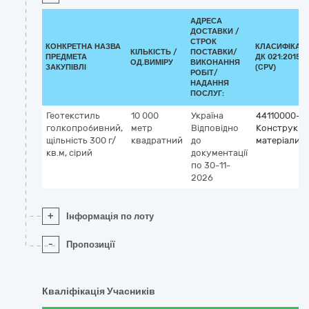
АДРЕСА
ДОСТАВКИ /
СТРОК
КОНКРЕТНА НАЗВА
КЛАСИФІКАТ
КІЛЬКІСТЬ /
ПОСТАВКИ/
ПРЕДМЕТА
ДК 021:2015
ОД.ВИМІРУ
ВИКОНАННЯ
ЗАКУПІВЛІ
(CPV)
РОБІТ/
НАДАННЯ
ПОСЛУГ:
Геотекстиль
10 000
Україна
44110000-4
голкопробивний,
метр
Відповідно
Конструкцій
щільність 300 г/
квадратний
до
матеріали
кв.м, сірий
документації
по 30-11-
2026
+
Інформація по лоту
-
Пропозиції
Кваліфікація Учасників