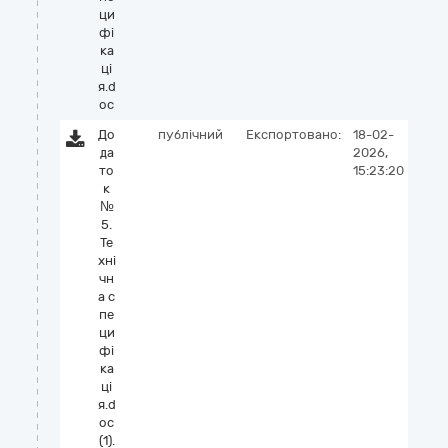
ци
фі
ка
ці
я.d
oc
До
публічний
Експортовано:
18-02-
да
2026,
то
15:23:20
к
№
5.
Те
хні
чн
а с
пе
ци
фі
ка
ці
я.d
oc
(1).