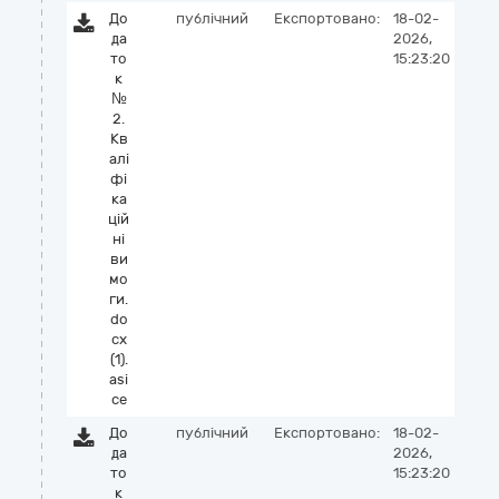
До
публічний
Експортовано:
18-02-
да
2026,
то
15:23:20
к
№
2.
Кв
алі
фі
ка
цій
ні
ви
мо
ги.
do
cx
(1).
asi
ce
До
публічний
Експортовано:
18-02-
да
2026,
то
15:23:20
к