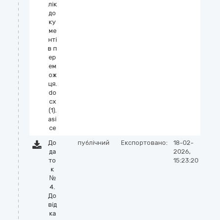
лік
до
ку
ме
нті
в п
ер
ем
ож
ця.
do
cx
(1).
asi
ce
До
публічний
Експортовано:
18-02-
да
2026,
то
15:23:20
к
№
4.
До
від
ка