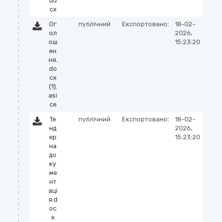
do
cx
Ог
публічний
Експортовано:
18-02-
ол
2026,
ош
15:23:20
ен
ня.
do
cx
(1).
asi
ce
Те
публічний
Експортовано:
18-02-
нд
2026,
ер
15:23:20
на
до
ку
ме
нт
аці
я.d
oc
x