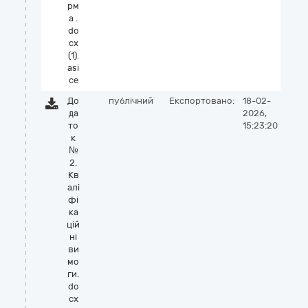
рм
а .
do
cx
(1).
asi
ce
До
публічний
Експортовано:
18-02-
да
2026,
то
15:23:20
к
№
2.
Кв
алі
фі
ка
цій
ні
ви
мо
ги.
do
cx