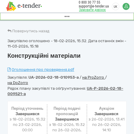
0 800 30 77 55
support@e-tender.ua
UK
Замовити дзвінок
Повернутись назад
Закупівлю оголошено - 18-02-2026, 15:32. Дата останніх змін -
11-03-2026, 15:18
Конструкційні матеріали
Оголошення про проведення.pdf
Закупівля:
UA-2026-02-18-010953-a
/
на ProZorro
/
на DoZorro
Рядок плану закупівлі та обґрунтування:
UA-P-2026-02-18-
009521-a
Період уточнень
Період подачі
Аукціон
Завершився
пропозицій
Завершився
з 18-02-2026, 15:32
Завершився
з
26-02-2026, 13:41
по 23-02-2026,
з 18-02-2026, 15:32
по
26-02-2026,
00:00
по 26-02-2026,
14:10