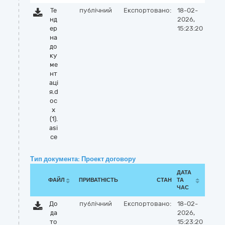
Те
публічний
Експортовано:
18-02-
нд
2026,
ер
15:23:20
на
до
ку
ме
нт
аці
я.d
oc
x
(1).
asi
ce
Тип документа: Проект договору
ДАТА
ФАЙЛ
ПРИВАТНІСТЬ
СТАН
ТА
ЧАС
До
публічний
Експортовано:
18-02-
да
2026,
то
15:23:20