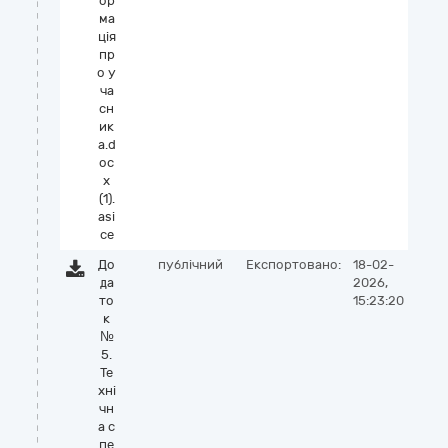
ор
ма
ція
пр
о у
ча
сн
ик
а.d
oc
x
(1).
asi
ce
До
публічний
Експортовано:
18-02-
да
2026,
то
15:23:20
к
№
5.
Те
хні
чн
а с
пе