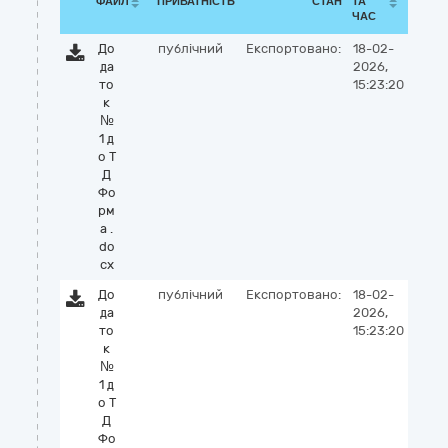
ФАЙЛ
ПРИВАТНІСТЬ
СТАН
ТА
ЧАС
До
публічний
Експортовано:
18-02-
да
2026,
то
15:23:20
к
№
1 д
о Т
Д
Фо
рм
а .
do
cx
До
публічний
Експортовано:
18-02-
да
2026,
то
15:23:20
к
№
1 д
о Т
Д
Фо