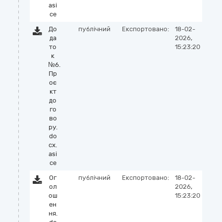
asi
ce
До
публічний
Експортовано:
18-02-
да
2026,
то
15:23:20
к
№6.
Пр
оє
кт
до
го
во
ру.
do
cx.
asi
ce
Ог
публічний
Експортовано:
18-02-
ол
2026,
ош
15:23:20
ен
ня.