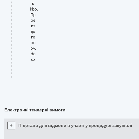
к
№6.
Пр
оє
кт
до
го
во
ру.
do
cx
Електронні тендерні вимоги
+
Підстави для відмови в участі у процедурі закупівлі