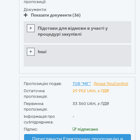
пропозиції:
Документи:
Показати документи (36)
+
Підстави для відмови в участі у
процедурі закупівлі
+
Інші
Пропозицію подав:
ТОВ "МІГ."
Досьє YouControl
Остаточна
29 952
UAH,
з ПДВ
пропозиція:
Первинна
33 360 UAH,
з ПДВ
пропозиція:
Інформація про
-
субпідрядника:
Підпис:
підписано
Переглянути Електронну пропозицію в