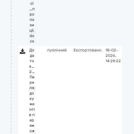
ої
_п
ро
по
зи
ції.
do
cx
До
публічний
Експортовано:
18-02-
да
2026,
то
14:28:22
к_
2_
Пе
ре
лік
до
ку
ме
нті
в п
ер
ем
ож