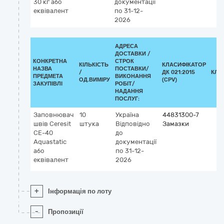
30 кг або
документації
еквівалент
по 31-12-
2026
АДРЕСА
ДОСТАВКИ /
КОНКРЕТНА
СТРОК
КІЛЬКІСТЬ
КЛАСИФІКАТОР
НАЗВА
ПОСТАВКИ/
/
ДК 021:2015
КЛА
ПРЕДМЕТА
ВИКОНАННЯ
ОД.ВИМІРУ
(CPV)
ЗАКУПІВЛІ
РОБІТ/
НАДАННЯ
ПОСЛУГ:
Заповнювач
10
Україна
44831300-7
швів Ceresit
штука
Відповідно
Замазки
CE-40
до
Aquastatic
документації
або
по 31-12-
еквівалент
2026
+
Інформація по лоту
-
Пропозиції