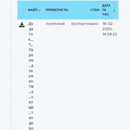
ДАТА
ФАЙЛ
ПРИВАТНІСТЬ
СТАН
ТА
ЧАС
До
публічний
Експортовано:
18-02-
да
2026,
то
14:28:22
к_
1_
Пе
ре
лік
_д
ок
ум
ен
тів
_у
_с
кл
аді
_т
ен
де
рн