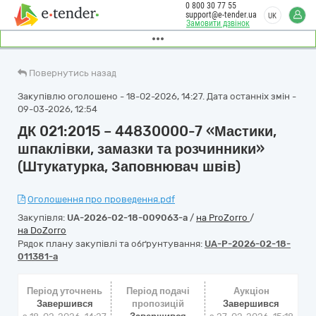
0 800 30 77 55
support@e-tender.ua
UK
Замовити дзвінок
Повернутись назад
Закупівлю оголошено - 18-02-2026, 14:27. Дата останніх змін -
09-03-2026, 12:54
ДК 021:2015 – 44830000-7 «Мастики,
шпаклівки, замазки та розчинники»
(Штукатурка, Заповнювач швів)
Оголошення про проведення.pdf
Закупівля:
UA-2026-02-18-009063-a
/
на ProZorro
/
на DoZorro
Рядок плану закупівлі та обґрунтування:
UA-P-2026-02-18-
011381-a
Період уточнень
Період подачі
Аукціон
Завершився
пропозицій
Завершився