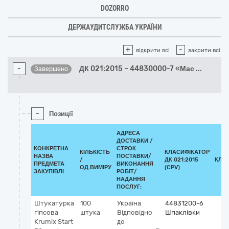
DOZORRO
ДЕРЖАУДИТСЛУЖБА УКРАЇНИ
+
-
відкрити всі
закрити всі
-
ДК 021:2015 – 44830000-7 «Мас
...
Завершено
-
Позиції
АДРЕСА
ДОСТАВКИ /
КОНКРЕТНА
СТРОК
КІЛЬКІСТЬ
КЛАСИФІКАТОР
НАЗВА
ПОСТАВКИ/
/
ДК 021:2015
КЛА
ПРЕДМЕТА
ВИКОНАННЯ
ОД.ВИМІРУ
(CPV)
ЗАКУПІВЛІ
РОБІТ/
НАДАННЯ
ПОСЛУГ:
Штукатурка
100
Україна
44831200-6
гіпсова
штука
Відповідно
Шпаклівки
Krumix Start
до