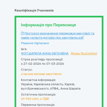
Кваліфікація Учасників
Інформація про Переможця
Протокол визначення переможця закупівлі та
намір укласти договір про закупівлю.pdf
Рішення підписано
Ім'я:
ФОП ШАРАПА АННА ЄВГЕНІВНА
Досьє YouControl
Строк розгляду пропозиції:
з 27-02-2026 по 07-03-2026
Статус:
учасник виграв закупівлю
Контактна інформація:
Україна
,
Харківська область
,
Харків,
вул.Кричевського
,
61184,
,
Анна Шарапа
Остаточна пропозиція:
29 950
UAH,
з ПДВ
Первинна пропозиція: