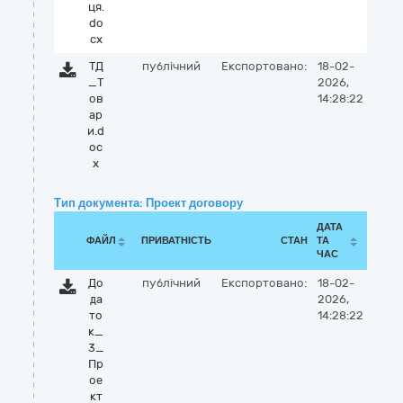
ця.
do
cx
ТД
публічний
Експортовано:
18-02-
_Т
2026,
ов
14:28:22
ар
и.d
oc
x
Тип документа: Проект договору
ДАТА
ФАЙЛ
ПРИВАТНІСТЬ
СТАН
ТА
ЧАС
До
публічний
Експортовано:
18-02-
да
2026,
то
14:28:22
к_
3_
Пр
ое
кт