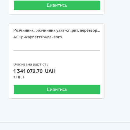
Дивитись
Розчинник, розчинник уайт-спірит, перетворювач іржі та оліфа
АТ Прикарпаттяобленерго
Очікувана вартість
1 341 072,70 UAH
з ПДВ
Дивитись