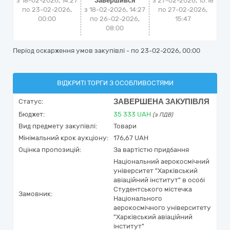
з 18-02-2026, 14:27
Завершився
з
27-02-2026, 15:18
по 23-02-2026,
з 18-02-2026, 14:27
по
27-02-2026,
00:00
по 26-02-2026,
15:47
08:00
Період оскарження умов закупівлі - по
23-02-2026, 00:00
ВІДКРИТІ ТОРГИ З ОСОБЛИВОСТЯМИ
ЗАВЕРШЕНА ЗАКУПІВЛЯ
Статус:
Бюджет:
35 333
UAH
(з ПДВ)
Вид предмету закупівлі:
Товари
Мінімальний крок аукціону:
176,67 UAH
Оцінка пропозицій:
За вартістю придбання
Національний аерокосмічний
університет "Харківський
авіаційний інститут" в особі
Студентського містечка
Замовник:
Національного
аерокосмічного університету
"Харківський авіаційний
інститут"