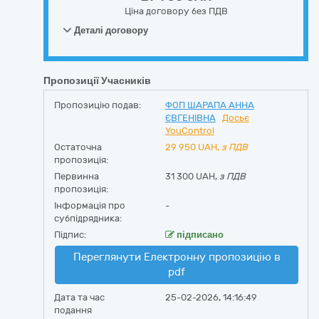
Ціна договору без ПДВ
Деталі договору
Пропозиції Учасників
Пропозицію подав:
ФОП ШАРАПА АННА
ЄВГЕНІВНА
Досьє
YouControl
Остаточна
29 950
UAH,
з ПДВ
пропозиція:
Первинна
31 300 UAH,
з ПДВ
пропозиція:
Інформація про
-
субпідрядника:
Підпис:
підписано
Переглянути Електронну пропозицію в
pdf
Дата та час
25-02-2026, 14:16:49
подання