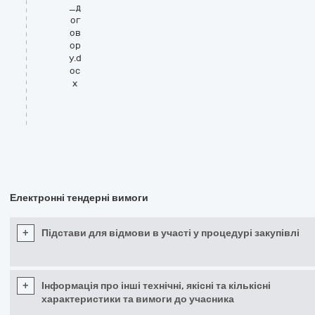
_д
ог
ов
ор
у.d
oc
x
Електронні тендерні вимоги
+
Підстави для відмови в участі у процедурі закупівлі
+
Інформація про інші технічні, якісні та кількісні
характеристики та вимоги до учасника