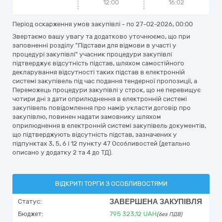
12:00
16:02
Період оскарження умов закупівлі - по
27-02-2026, 00:00
Звертаємо вашу увагу та додатково уточнюємо, що при
заповненні розділу "Підстави для відмови в участі у
процедурі закупівлі" учасник процедури закупівлі
підтверджує відсутність підстав, шляхом самостійного
декларування відсутності таких підстав в електронній
системі закупівель під час подання тендерної пропозиції, а
Переможець процедури закупівлі у строк, що не перевищує
чотири дні з дати оприлюднення в електронній системі
закупівель повідомлення про намір укласти договір про
закупівлю, повинен надати замовнику шляхом
оприлюднення в електронній системі закупівель документів,
що підтверджують відсутність підстав, зазначених у
підпунктах 3, 5, 6 і 12 пункту 47 Особливостей (детально
описано у додатку 2 та 4 до ТД).
ВІДКРИТІ ТОРГИ З ОСОБЛИВОСТЯМИ
ЗАВЕРШЕНА ЗАКУПІВЛЯ
Статус:
Бюджет:
795 323,12
UAH
(без ПДВ)