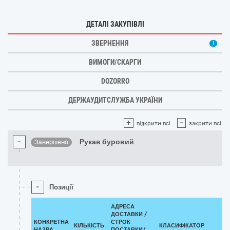
ДЕТАЛІ ЗАКУПІВЛІ
ЗВЕРНЕННЯ
1
ВИМОГИ/СКАРГИ
DOZORRO
ДЕРЖАУДИТСЛУЖБА УКРАЇНИ
+
-
відкрити всі
закрити всі
-
Рукав буровий
Завершено
-
Позиції
АДРЕСА
ДОСТАВКИ /
КОНКРЕТНА
СТРОК
КІЛЬКІСТЬ
КЛАСИФІКАТОР
НАЗВА
ПОСТАВКИ/