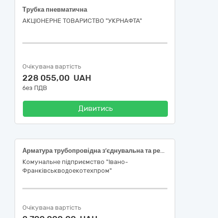
Трубка пневматична
АКЦІОНЕРНЕ ТОВАРИСТВО "УКPНAФТА"
Очікувана вартість
228 055,00 UAH
без ПДВ
Дивитись
Арматура трубопровідна з’єднувальна та ремонтна в асортименті за кодом ДК 021:2015:44160000-9 Магістралі, трубопроводи, труби, обсадні труби, тюбінги та супутні вироби
Комунальне підприємство "Івано-
Франківськводоекотехпром"
Очікувана вартість