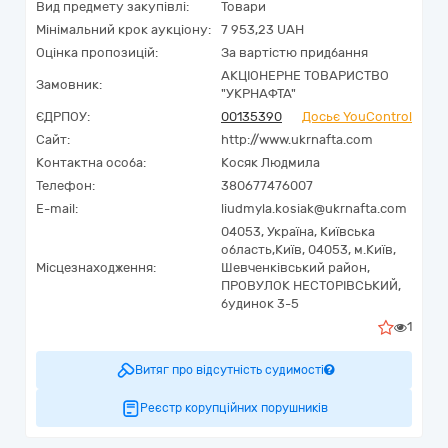
Вид предмету закупівлі:
Товари
Мінімальний крок аукціону:
7 953,23 UAH
Оцінка пропозицій:
За вартістю придбання
АКЦІОНЕРНЕ ТОВАРИСТВО
Замовник:
"УКPНAФТА"
ЄДРПОУ:
00135390
Досьє YouControl
Сайт:
http://www.ukrnafta.com
Контактна особа:
Косяк Людмила
Телефон:
380677476007
E-mail:
liudmyla.kosiak@ukrnafta.com
04053,
Україна
,
Київська
область,
Київ,
04053, м.Київ,
Місцезнаходження:
Шевченківський район,
ПРОВУЛОК НЕСТОРІВСЬКИЙ,
будинок 3-5
1
Витяг про відсутність судимості
Реєстр корупційних порушників