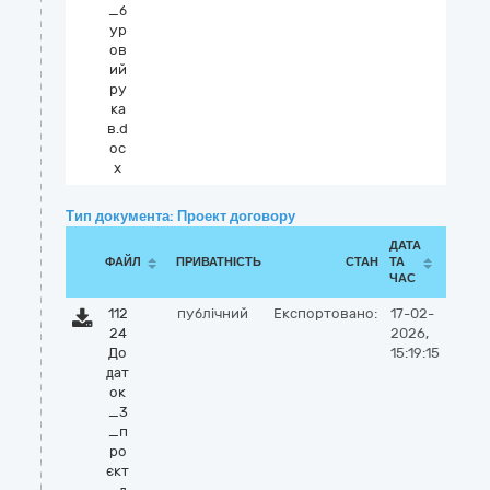
_б
ур
ов
ий
ру
ка
в.d
oc
x
Тип документа: Проект договору
ДАТА
ФАЙЛ
ПРИВАТНІСТЬ
СТАН
ТА
ЧАС
112
публічний
Експортовано:
17-02-
24
2026,
До
15:19:15
дат
ок
_3
_п
ро
єкт