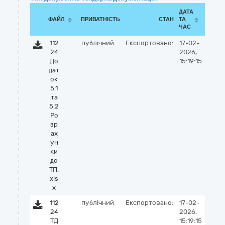
ДАТА
ФАЙЛ
ПРИВАТНІСТЬ
СТАН
ТА
ЧАС
112
публічний
Експортовано:
17-02-
24
2026,
До
15:19:15
дат
ок
5.1
та
5.2
Ро
зр
ах
ун
ки
до
ТП.
xls
x
112
публічний
Експортовано:
17-02-
24
2026,
ТД
15:19:15