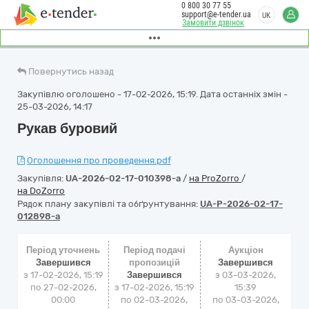
0 800 30 77 55
support@e-tender.ua
UK
Замовити дзвінок
Повернутись назад
Закупівлю оголошено - 17-02-2026, 15:19. Дата останніх змін -
25-03-2026, 14:17
Рукав буровий
Оголошення про проведення.pdf
Закупівля:
UA-2026-02-17-010398-a
/
на ProZorro
/
на DoZorro
Рядок плану закупівлі та обґрунтування:
UA-P-2026-02-17-
012898-a
Період уточнень
Період подачі
Аукціон
Завершився
пропозицій
Завершився
з 17-02-2026, 15:19
Завершився
з
03-03-2026,
по 27-02-2026,
з 17-02-2026, 15:19
15:39
00:00
по 02-03-2026,
по
03-03-2026,