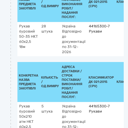
/
ДК 021:2015
КЛАСИ
ПРЕДМЕТА
ВИКОНАННЯ
ОД.ВИМІРУ
(CPV)
ЗАКУПІВЛІ
РОБІТ/
НАДАННЯ
ПОСЛУГ:
Рукав
28
Україна
44165300-7
буровий
штука
Відповідно
Рукави
50-35 НКТ
до
60х2,5
документації
18м
по 31-12-
2026
АДРЕСА
ДОСТАВКИ /
КОНКРЕТНА
СТРОК
КІЛЬКІСТЬ
КЛАСИФІКАТОР
НАЗВА
ПОСТАВКИ/
/
ДК 021:2015
КЛАСИ
ПРЕДМЕТА
ВИКОНАННЯ
ОД.ВИМІРУ
(CPV)
ЗАКУПІВЛІ
РОБІТ/
НАДАННЯ
ПОСЛУГ:
Рукав
5
Україна
44165300-7
буровий
штука
Відповідно
Рукави
50х210
до
атм НКТ
документації
60х2,5
по 31-12-