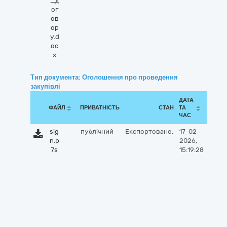
_д
ог
ов
ор
у.d
oc
x
Тип документа: Оголошення про проведення
закупівлі
ДАТА
ФАЙЛ
ПРИВАТНІСТЬ
СТАН
ТА
ЧАС
sig
публічний
Експортовано:
17-02-
n.p
2026,
7s
15:19:28