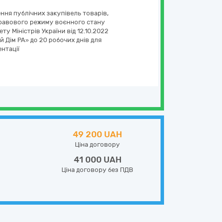
ння публічних закупівель товарів,
ї правового режиму воєнного стану
у Міністрів України від 12.10.2022
й Дім РА» до 20 робочих днів для
нтації
49 200 UAH
Ціна договору
41 000 UAH
Ціна договору без ПДВ