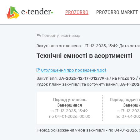
PROZORRO
PROZORRO MARKET
Повернутись назад
Закупівлю оголошено - 17-12-2025, 13:49. Дата остан
Технічні ємності в асортименті
Оголошення про проведення.pdf
Закупівля:
UA-2025-12-17-012779-a
/
на ProZorro
/
Рядок плану закупівлі та обґрунтування:
UA-P-202
Період уточнень
Період подачі
Завершився
Заверш
з 17-12-2025, 13:49
з 17-12-202
по 04-01-2026, 00:00
по 07-01-202
Період оскарження умов закупівлі - по
04-01-2026, 