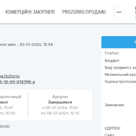
КОМЕРЦІЙНІ ЗАКУПІВЛІ
PROZORRO.ПРОДАЖІ
ніх змін - 30-01-2026, 13:34
Статус:
Бюджет:
Вид предмету за
Мінімальний кро
на DoZorro
Оцінка пропозиц
5-12-09-012798-a
 пропозицій
Аукціон
ився
Завершився
Замовник:
5, 13:49
з
08-01-2026, 11:50
6, 10:00
по
08-01-2026, 12:13
00:00
ЄДРПОУ:
Сайт: