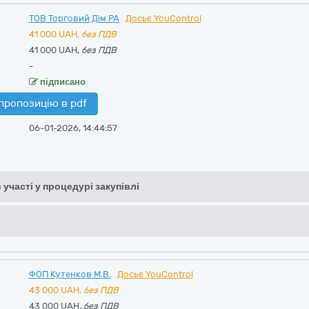
ТОВ Торговий Дім РА
Досьє YouControl
41 000
UAH,
без ПДВ
41 000 UAH,
без ПДВ
-
підписано
пропозицію в pdf
06-01-2026, 14:44:57
 участі у процедурі закупівлі
ФОП Кутенков М.В.
Досьє YouControl
43 000
UAH,
без ПДВ
43 000 UAH,
без ПДВ