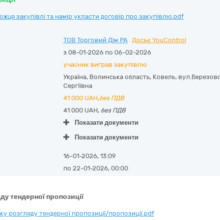
ця закупівлі та намір укласти договір про закупівлю.pdf
ТОВ Торговий Дім РА
Досьє YouControl
з 08-01-2026 по 06-02-2026
учасник виграв закупівлю
Україна
,
Волинська область
,
Ковель,
вул.Березовс
Сергіївна
41 000
UAH,
без ПДВ
41 000 UAH,
без ПДВ
Показати документи
Показати документи
16-01-2026, 13:09
по 22-01-2026, 00:00
ду тендерної пропозиції
у розгляду тендерної пропозиції/пропозиції.pdf