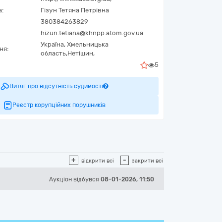
а:
Гізун Тетяна Петрівна
380384263829
hizun.tetiana@khnpp.atom.gov.ua
Україна
,
Хмельницька
ня:
область,
Нетішин,
5
Витяг про відсутність судимості
Реєстр корупційних порушників
+
-
відкрити всі
закрити всі
Аукціон відбувся
08-01-2026, 11:50