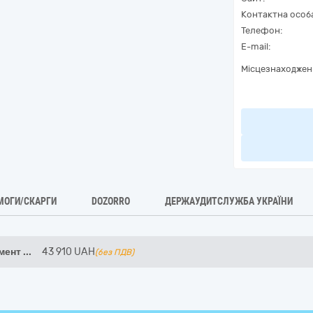
Контактна особ
Телефон:
E-mail:
Місцезнаходжен
МОГИ/СКАРГИ
DOZORRO
ДЕРЖАУДИТСЛУЖБА УКРАЇНИ
имент
...
43 910
UAH
(без ПДВ)