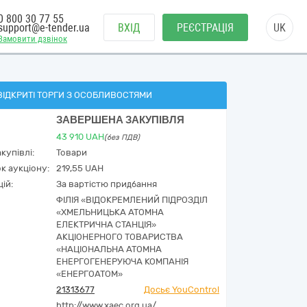
0 800 30 77 55
support@e-tender.ua
ВХІД
РЕЄСТРАЦІЯ
UK
Замовити дзвінок
ВІДКРИТІ ТОРГИ З ОСОБЛИВОСТЯМИ
ЗАВЕРШЕНА ЗАКУПІВЛЯ
43 910
UAH
(без ПДВ)
купівлі:
Товари
к аукціону:
219,55 UAH
ій:
За вартістю придбання
ФІЛІЯ «ВІДОКРЕМЛЕНИЙ ПІДРОЗДІЛ
«ХМЕЛЬНИЦЬКА АТОМНА
ЕЛЕКТРИЧНА СТАНЦІЯ»
АКЦІОНЕРНОГО ТОВАРИСТВА
«НАЦІОНАЛЬНА АТОМНА
ЕНЕРГОГЕНЕРУЮЧА КОМПАНІЯ
«ЕНЕРГОАТОМ»
21313677
Досьє YouControl
http://www.xaec.org.ua/