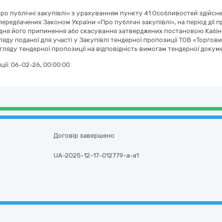
о публічні закупівлі» з урахуванням пункту 41 Особливостей здійсне
 передбачених Законом України «Про публічні закупівлі», на період ді
з дня його припинення або скасування затверджених постановою Кабінет
ду поданої для участі у Закупівлі тендерної пропозиції ТОВ «Торгови
гляду тендерної пропозиції на відповідність вимогам тендерної докуме
ції:
06-02-26, 00:00:00
Договір завершено
UA-2025-12-17-012779-a-a1