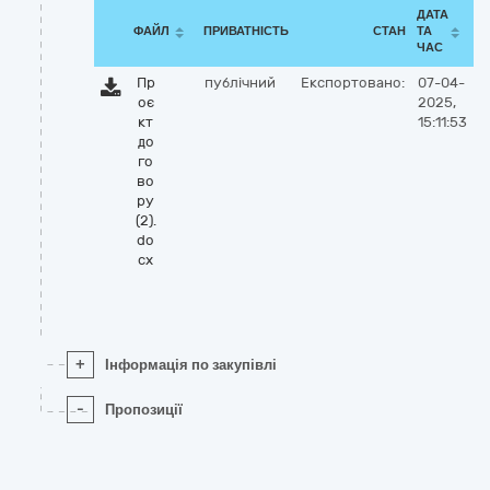
ДАТА
ФАЙЛ
ПРИВАТНІСТЬ
СТАН
ТА
ЧАС
Пр
публічний
Експортовано:
07-04-
оє
2025,
кт
15:11:53
до
го
во
ру
(2).
do
cx
+
Інформація по закупівлі
-
Пропозиції