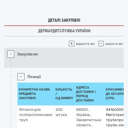
ДЕТАЛІ ЗАКУПІВЛІ
ДЕРЖАУДИТСЛУЖБА УКРАЇНИ
+
-
відкрити всі
закрити всі
-
Закупівля:
-
Позиції
АДРЕСА
КОНКРЕТНА НАЗВА
КІЛЬКІСТЬ
КЛАСИФІКАТ
ДОСТАВКИ /
ПРЕДМЕТА
/
ДК 021:2015
ПЕРІОД
ЗАКУПІВЛІ
ОД.ВИМІРУ
(CPV)
ДОСТАВКИ
Фітинги для
200
88000
,
44160000-9
поліпропіленових
штука
Україна
,
Магістралі,
труб
Закарпатська
трубопрово
область
,
труби, обса