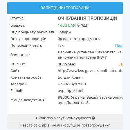
ЗАПИТ (ЦІНИ) ПРОПОЗИЦІЙ
ОЧІКУВАННЯ ПРОПОЗИЦІЙ
Статус:
Бюджет:
1 600
UAH
(з ПДВ)
Вид предмету закупівлі:
Товари
Оцінка пропозицій:
За вартістю придбання
Попередній етап:
Так
Перейти
Державна установа "Закарпатська уст
Замовник:
виконання покарань (№9)"
ЄДРПОУ:
08563441
Досьє
Сайт:
http://www.kvs.gov.ua/peniten/control/
Контактна особа:
Богдан Ковач
Телефон:
+380684117588
E-mail:
uvp_l@ukr.net
88000,
Україна
,
Закарпатська область,
Місцезнаходження:
вул. Довженка, 8а
Витяг про відсутність судимості
Реєстр осіб, які вчинили корупційні правопорушення