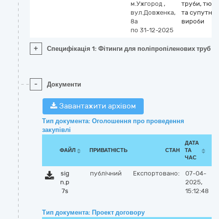
м.Ужгород
,
труби, тюбі
вул.Довженка,
та супутні
8а
вироби
по 31-12-2025
+
Специфікація 1: Фітинги для поліпропіленових труб
-
Документи
Завантажити архівом
Тип документа: Оголошення про проведення
закупівлі
ДАТА
ФАЙЛ
ПРИВАТНІСТЬ
СТАН
ТА
ЧАС
sig
публічний
Експортовано:
07-04-
n.p
2025,
7s
15:12:48
Тип документа: Проект договору