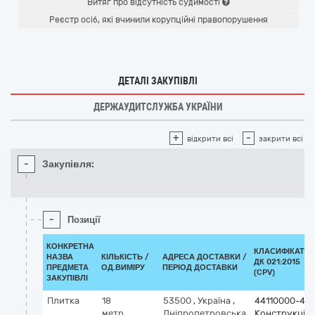
Витяг про відсутність судимості
Реєстр осіб, які вчинили корупційні правопорушення
ДЕТАЛІ ЗАКУПІВЛІ
ДЕРЖАУДИТСЛУЖБА УКРАЇНИ
+
-
відкрити всі
закрити всі
-
Закупівля:
-
Позиції
КОНКРЕТНА
КЛАСИФІКАТО
НАЗВА
КІЛЬКІСТЬ /
АДРЕСА ДОСТАВКИ /
ДК 021:2015
ПРЕДМЕТА
ОД.ВИМІРУ
ПЕРІОД ДОСТАВКИ
(CPV)
ЗАКУПІВЛІ
Плитка
18
53500
,
Україна
,
44110000-4
метр
Дніпропетровська
Конструкційн