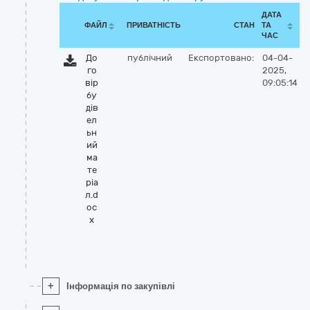
ДАТА
ФАЙЛ
ПРИВАТНІСТЬ
СТАН
ТА
ЧАС
До
публічний
Експортовано:
04-04-
го
2025,
вір
09:05:14
бу
дів
ел
ьн
ий
ма
те
ріа
л.d
oc
x
+
Інформація по закупівлі