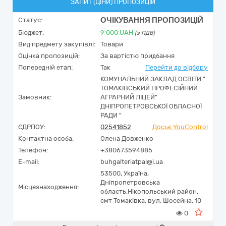
ЗАПИТ (ЦІНИ) ПРОПОЗИЦІЙ
ОЧІКУВАННЯ ПРОПОЗИЦІЙ
Статус:
Бюджет:
9 000
UAH
(з ПДВ)
Вид предмету закупівлі:
Товари
Оцінка пропозицій:
За вартістю придбання
Попередній етап:
Так
Перейти до відбору
КОМУНАЛЬНИЙ ЗАКЛАД ОСВІТИ "
ТОМАКІВСЬКИЙ ПРОФЕСІЙНИЙ
Замовник:
АГРАРНИЙ ЛІЦЕЙ"
ДНІПРОПЕТРОВСЬКОЇ ОБЛАСНОЇ
РАДИ "
ЄДРПОУ:
02541852
Досьє YouControl
Контактна особа:
Олена Довженко
Телефон:
+380673594885
E-mail:
buhgalteriatpal@i.ua
53500,
Україна
,
Дніпропетровська
Місцезнаходження:
область,
Нікопольський район,
смт Томаківка,
вул. Шосейна, 10
0