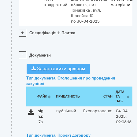
квадратний
область
,
смт
матеріали
Томаківка
,
вул.
Шосейна 10
по 30-04-2025
+
Специфікація 1: Плитка
-
Документи
Завантажити архівом
Тип документа: Оголошення про проведення
закупівлі
ДАТА
ФАЙЛ
ПРИВАТНІСТЬ
СТАН
ТА
ЧАС
sig
публічний
Експортовано:
04-04-
n.p
2025,
7s
09:06:16
Тип документа: Проект договору