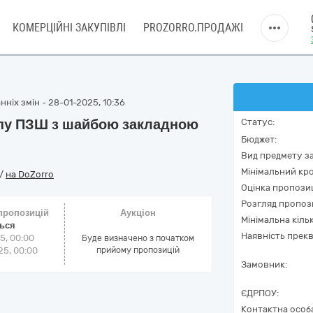
КОМЕРЦІЙНІ ЗАКУПІВЛІ
PROZORRO.ПРОДАЖІ
ніх змін - 28-01-2025, 10:36
пу ПЗШ з шайбою закладною
Статус:
Бюджет:
Вид предмету за
Мінімальний кро
/
на DoZorro
Оцінка пропозиц
Розгляд пропоз
 пропозицій
Аукціон
Мінімальна кіль
ться
Наявність прекв
5, 00:00
Буде визначено з початком
5, 00:00
прийому пропозицій
Замовник:
ЄДРПОУ:
Контактна особ