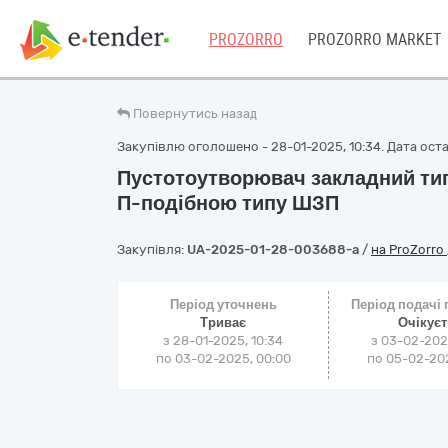
PROZORRO
PROZORRO MARKET
Повернутись назад
Закупівлю оголошено - 28-01-2025, 10:34. Дата остан
Пустотоутворювач закладний ти
П-подібною типу ШЗП
Закупівля:
UA-2025-01-28-003688-a
/
на ProZorro
Період уточнень
Період подачі
Триває
Очікує
з 28-01-2025, 10:34
з 03-02-202
по 03-02-2025, 00:00
по 05-02-202