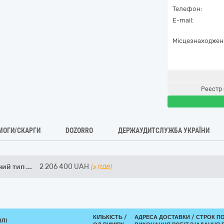
Телефон:
E-mail:
Місцезнаходжен
Реєстр 
МОГИ/СКАРГИ
DOZORRO
ДЕРЖАУДИТСЛУЖБА УКРАЇНИ
ний тип
...
2 206 400
UAH
(з ПДВ)
КІЛЬКІСТЬ /
АДРЕСА ДОСТАВКИ /
СТРОК П
ВЛІ