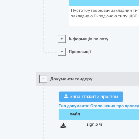
Пустотоутворювач закладний ти
закладною П-подібною типу ШЗП
+
Інформація по лоту
-
Пропозиції
-
Документи тендеру
Завантажити архівом
Тип документа: Оголошення про провед
ФАЙЛ
sign.p7s