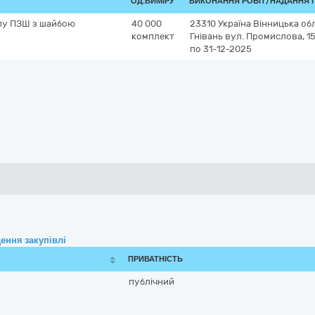
ОД.ВИМІРУ
ВИКОНАННЯ РОБІТ/НАДАННЯ 
пу ПЗШ з шайбою
40 000
23310
Україна
Вінницька об
комплект
Гнівань
вул. Промислова, 1
по 31-12-2025
ення закупівлі
ПРИВАТНІСТЬ
публічний