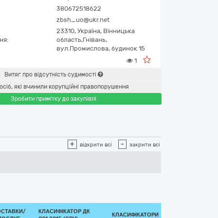
380672518622
zbsh_uo@ukr.net
23310,
Україна
,
Вінницька
ня:
область,
Гнівань,
вул.Промислова, будинок 15
1
Витяг про відсутність судимості
осіб, які вчинили корупційні правопорушення
Зробити примітку до закупівлі
+
-
відкрити всі
закрити всі
ОСТАВКИ/
КЛАСИФІКАТОР ДК
КЛАСИФІКАТОРИ