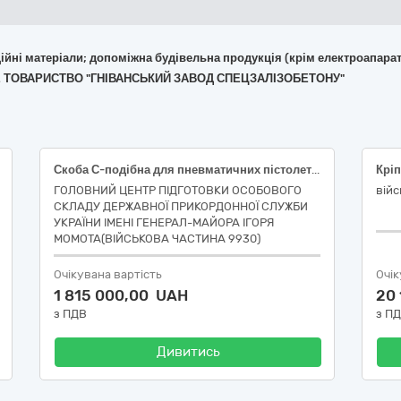
укційні матеріали; допоміжна будівельна продукція (крім електроапара
РНЕ ТОВАРИСТВО "ГНІВАНСЬКИЙ ЗАВОД СПЕЦЗАЛІЗОБЕТОНУ"
Скоба С-подібна для пневматичних пістолетів
Кріп
ГОЛОВНИЙ ЦЕНТР ПІДГОТОВКИ ОСОБОВОГО
війс
СКЛАДУ ДЕРЖАВНОЇ ПРИКОРДОННОЇ СЛУЖБИ
УКРАЇНИ ІМЕНІ ГЕНЕРАЛ-МАЙОРА ІГОРЯ
МОМОТА(ВІЙСЬКОВА ЧАСТИНА 9930)
Очікувана вартість
Очік
1 815 000,00 UAH
20
з ПДВ
з П
Дивитись