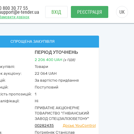
0 800 30 77 55
support@e-tender.ua
ВХІД
РЕЄСТРАЦІЯ
UK
Замовити дзвінок
СПРОЩЕНА ЗАКУПІВЛЯ
ПЕРІОД УТОЧНЕНЬ
2 206 400
UAH
(з ПДВ)
купівлі:
Товари
к аукціону:
22 064 UAH
ій:
За вартістю придбання
ицій:
Поступовий
кість пропозицій:
1
аліфікації:
Ні
ПРИВАТНЕ АКЦІОНЕРНЕ
ТОВАРИСТВО "ГНІВАНСЬКИЙ
ЗАВОД СПЕЦЗАЛІЗОБЕТОНУ"
00282435
Досьє YouControl
а:
Погребняк Станіслав