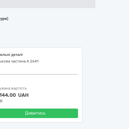
тури)
ильні деталі
ькова частина А 2641
увана вартість
 144,00 UAH
ДВ
Дивитись