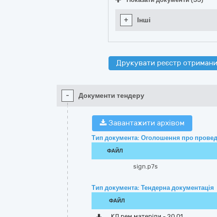
+
Інші
Друкувати реєстр отримани
-
Документи тендеру
Завантажити архівом
Тип документа: Оголошення про провед
ФАЙЛ
sign.p7s
Тип документа: Тендерна документація
ФАЙЛ
КД рем матеріли - 20 01.