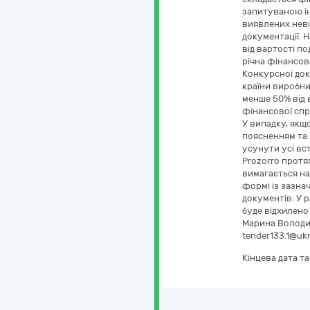
запитуваною ін
виявлених неві
документації. 
від вартості п
річна фінансов
Конкурсної док
країни виробни
менше 50% від 
фінансової спр
У випадку, якщ
поясненням та 
усунути усі вс
Prozorro протя
вимагається на
формі із зазна
документів. У 
буде відхилено
Марина Володим
tender133.1@u
Кінцева дата т