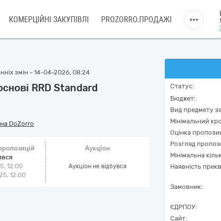
КОМЕРЦІЙНІ ЗАКУПІВЛІ
PROZORRO.ПРОДАЖІ
нніх змін - 14-04-2026, 08:24
основі RRD Standard
Статус:
Бюджет:
Вид предмету за
Мінімальний кро
на DoZorro
Оцінка пропозиц
Розгляд пропоз
 пропозицій
Аукціон
Мінімальна кіль
ився
5, 12:00
Аукціон не відбувся
Наявність прекв
5, 12:00
Замовник:
ЄДРПОУ:
Сайт: