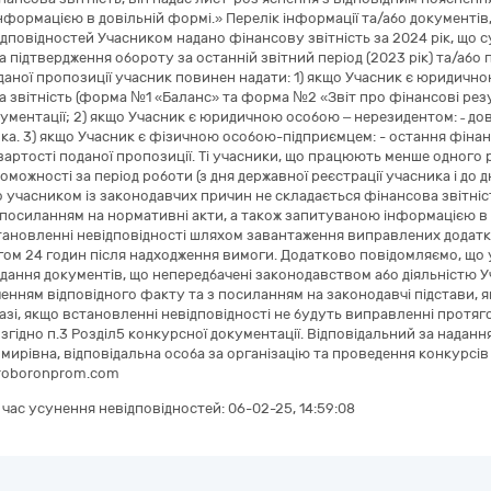
формацією в довільній формі.» Перелік інформації та/або документів
дповідностей Учасником надано фінансову звітність за 2024 рік, що 
На підтвердження обороту за останній звітний період (2023 рік) та/або
оданої пропозиції учасник повинен надати: 1) якщо Учасник є юридичн
а звітність (форма №1 «Баланс» та форма №2 «Звіт про фінансові резу
ументації; 2) якщо Учасник є юридичною особою – нерезидентом: ˗ дов
ка. 3) якщо Учасник є фізичною особою-підприємцем: - остання фінанс
вартості поданої пропозиції. Ті учасники, що працюють менше одного
оможності за період роботи (з дня державної реєстрації учасника і до 
о учасником із законодавчих причин не складається фінансова звітніст
посиланням на нормативні акти, а також запитуваною інформацією в 
тановленні невідповідності шляхом завантаження виправлених додатк
гом 24 годин після надходження вимоги. Додатково повідомляємо, що
дання документів, що непередбачені законодавством або діяльністю Уч
ченням відповідного факту та з посиланням на законодавчі підстави, я
разі, якщо встановленні невідповідності не будуть виправленні протя
 згідно п.3 Розділ5 конкурсної документації. Відповідальний за наданн
ирівна, відповідальна особа за організацію та проведення конкурсів
kroboronprom.com
а час усунення невідповідностей:
06-02-25, 14:59:08