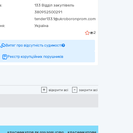
а:
133 Відділ закупівель
380952500291
tender133.1@ukroboronprom.com
ня:
Україна
2
Витяг про відсутність судимості
Реєстр корупційних порушників
+
-
відкрити всі
закрити всі
КЛАСИФІКАТОР ДК 021:2015 (CPV)
КЛАСИФІКАТОРИ