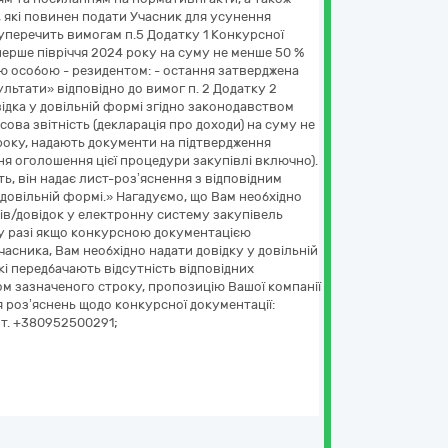
, які повинен подати Учасник для усунення
суперечить вимогам п.5 Додатку 1 Конкурсної
 перше півріччя 2024 року на суму не менше 50 %
ою особою - резидентом: - остання затверджена
льтати» відповідно до вимог п. 2 Додатку 2
ідка у довільній формі згідно законодавством
ова звітність (декларація про доходи) на суму не
 року, надають документи на підтвердження
дня оголошення цієї процедури закупівлі включно).
ь, він надає лист-роз’яснення з відповідним
довільній формі.» Нагадуємо, що Вам необхідно
ів/довідок у електронну систему закупівель
 у разі якщо конкурсною документацією
асника, Вам необхідно надати довідку у довільній
кі передбачають відсутність відповідних
гом зазначеного строку, пропозицію Вашої компанії
я роз’яснень щодо конкурсної документації:
 т. +380952500291;