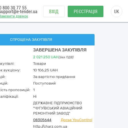
0 800 30 77 55
support@e-tender.ua
ВХІД
РЕЄСТРАЦІЯ
UK
Замовити дзвінок
СПРОЩЕНА ЗАКУПІВЛЯ
ЗАВЕРШЕНА ЗАКУПІВЛЯ
2 021 250
UAH
(без ПДВ)
купівлі:
Товари
к аукціону:
10 106,25 UAH
ій:
За вартістю придбання
ицій:
Поступовий
кість пропозицій:
1
аліфікації:
Ні
ДЕРЖАВНЕ ПІДПРИЄМСТВО
"ЧУГУЇВСЬКИЙ АВІАЦІЙНИЙ
РЕМОНТНИЙ ЗАВОД"
08305644
Досьє YouControl
http://charz.com.ua