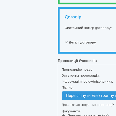
Договір
Системний номер договору:
Деталі договору
Пропозиції Учасників
Пропозицію подав:
Остаточна пропозиція:
Інформація про субпідрядника:
Підпис:
Переглянути Електронну 
Дата та час подання пропозиції:
Документи:
Показати документи (55)