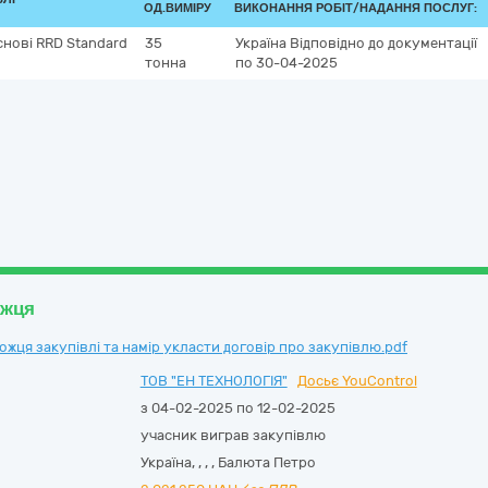
ОД.ВИМІРУ
ВИКОНАННЯ РОБІТ/НАДАННЯ ПОСЛУГ:
снові RRD Standard
35
Україна
Відповідно до документації
тонна
по 30-04-2025
ожця
ця закупівлі та намір укласти договір про закупівлю.pdf
ТОВ "ЕН ТЕХНОЛОГІЯ"
Досьє YouControl
з 04-02-2025 по 12-02-2025
учасник виграв закупівлю
Україна
,
,
,
,
Балюта Петро