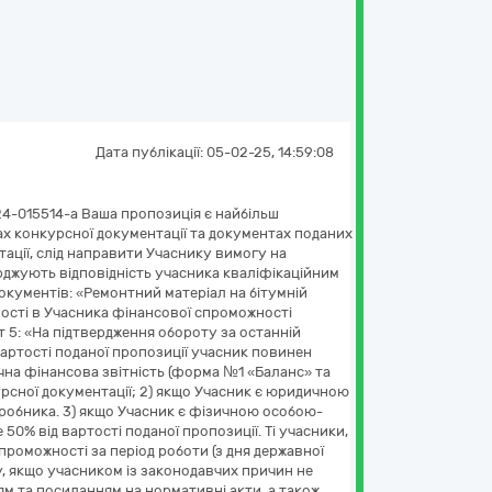
Дата публікації:
05-02-25, 14:59:08
4-015514-a Ваша пропозиція є найбільш
гах конкурсної документації та документах поданих
ації, слід направити Учаснику вимогу на
рджують відповідність учасника кваліфікаційним
окументів: «Ремонтний матеріал на бітумній
ності в Учасника фінансової спроможності
т 5: «На підтвердження обороту за останній
 вартості поданої пропозиції учасник повинен
чна фінансова звітність (форма №1 «Баланс» та
урсної документації; 2) якщо Учасник є юридичною
иробника. 3) якщо Учасник є фізичною особою-
50% від вартості поданої пропозиції. Ті учасники,
роможності за період роботи (з дня державної
ку, якщо учасником із законодавчих причин не
ям та посиланням на нормативні акти, а також