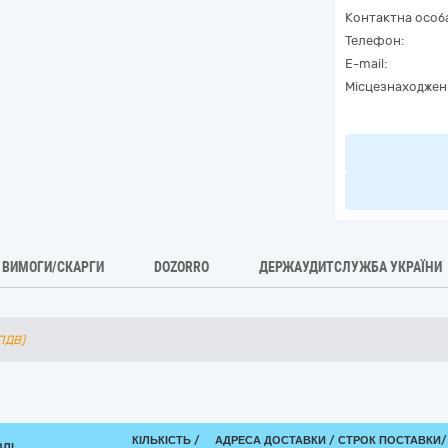
Контактна особ
Телефон:
E-mail:
Місцезнаходжен
ВИМОГИ/СКАРГИ
DOZORRO
ДЕРЖАУДИТСЛУЖБА УКРАЇНИ
 ПДВ)
КІЛЬКІСТЬ /
АДРЕСА ДОСТАВКИ /
СТРОК ПОСТАВКИ/
ВЛІ