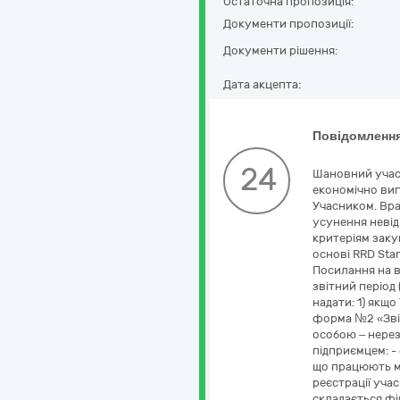
Остаточна пропозиція:
Документи пропозиції:
Документи рішення:
Дата акцепта:
Повідомлення
24
Шановний учас
економічно виг
Учасником. Вра
усунення невід
критеріям заку
основі RRD Sta
Посилання на в
звітний період
надати: 1) якщ
форма №2 «Звіт
особою – нерез
підприємцем: - 
що працюють ме
реєстрації уча
складається фі