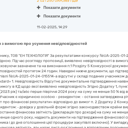
2 021 250
UAH,
без ПДВ
Показати документи
Показати документи
11-02-2025, 14:29
 з вимогою про усунення невідповідностей
нику, ТОВ "ЕН ТЕХНОЛОГІЯ" За результатами конкурсу №UA-2025-01-2
ідною. Під час розгляду пропозиції, виявлено невідповідності в вимо
ховуючи зазначене та на виконання п.1 Розділу 5 Конкурсної документ
повідностей протягом 24 годин. Наведені нижче документи, що підтве
півлі №UA-2025-01-24-015514-a відсутні у складі поданих учасником д
ndard» 1. Невідповідність Відсутнє документальне підтвердження наяв
имогу в КД щодо якої виявлено невідповідність Згідно Додатку 1, пунк
 (2023 рік) та/або перше півріччя 2024 року на суму не менше 50 % від
о Учасник є юридичною особою - резидентом: - остання затверджена рі
 про фінансові результати» відповідно до вимог п. 2 Додатку 2 Конк
идентом: ˗ довідка у довільній формі згідно законодавством країни в
остання фінансова звітність (декларація про доходи) на суму не менше 
нше одного року, надають документи на підтвердження фінансової сп
сника і до дня оголошення цієї процедури закупівлі включно). У випад
нансова звітність, він надає лист-роз’яснення з відповідним поясненн