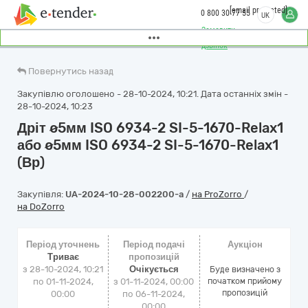
[email protected]
0 800 30 77 55
UK
Замовити
дзвінок
Повернутись назад
Закупівлю оголошено - 28-10-2024, 10:21. Дата останніх змін -
28-10-2024, 10:23
Дріт ø5мм ISO 6934-2 SI-5-1670-Relax1
або ø5мм ISO 6934-2 SI-5-1670-Relax1
(Вр)
Закупівля:
UA-2024-10-28-002200-a
/
на ProZorro
/
на DoZorro
Період уточнень
Період подачі
Аукціон
Триває
пропозицій
з 28-10-2024, 10:21
Очікується
Буде визначено з
по 01-11-2024,
з 01-11-2024, 00:00
початком прийому
пропозицій
00:00
по 06-11-2024,
00:00