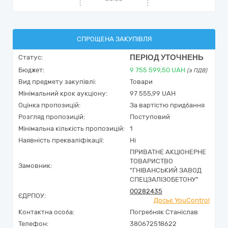
СПРОЩЕНА ЗАКУПІВЛЯ
ПЕРІОД УТОЧНЕНЬ
Статус:
Бюджет:
9 755 599,50
UAH
(з ПДВ)
Вид предмету закупівлі:
Товари
Мінімальний крок аукціону:
97 555,99 UAH
Оцінка пропозицій:
За вартістю придбання
Розгляд пропозицій:
Поступовий
Мінімальна кількість пропозицій:
1
Наявність прекваліфікації:
Ні
ПРИВАТНЕ АКЦІОНЕРНЕ
ТОВАРИСТВО
Замовник:
"ГНІВАНСЬКИЙ ЗАВОД
СПЕЦЗАЛІЗОБЕТОНУ"
00282435
ЄДРПОУ:
Досьє YouControl
Контактна особа:
Погребняк Станіслав
Телефон:
380672518622