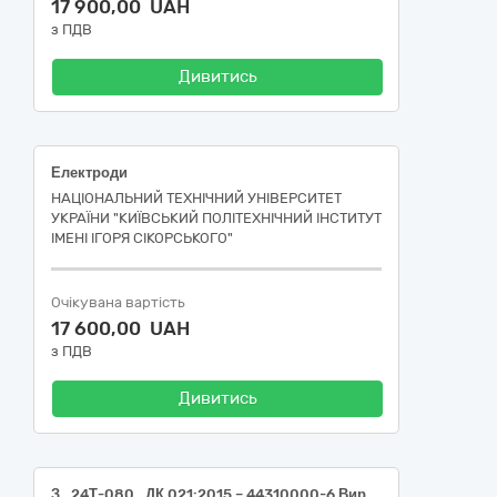
17 900,00 UAH
з ПДВ
Дивитись
Електроди
НАЦІОНАЛЬНИЙ ТЕХНІЧНИЙ УНІВЕРСИТЕТ
УКРАЇНИ "КИЇВСЬКИЙ ПОЛІТЕХНІЧНИЙ ІНСТИТУТ
ІМЕНІ ІГОРЯ СІКОРСЬКОГО"
Очікувана вартість
17 600,00 UAH
з ПДВ
Дивитись
З_24Т-080_ДК 021:2015 – 44310000-6 Вироби з дроту (Габіони з геотекстилем)