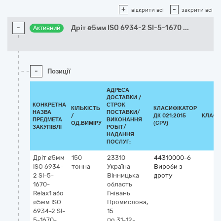
+
-
відкрити всі
закрити всі
-
Дріт ø5мм ISO 6934-2 SI-5-1670
...
Активний
-
Позиції
АДРЕСА
ДОСТАВКИ /
КОНКРЕТНА
СТРОК
КІЛЬКІСТЬ
КЛАСИФІКАТОР
НАЗВА
ПОСТАВКИ/
/
ДК 021:2015
КЛАСИ
ПРЕДМЕТА
ВИКОНАННЯ
ОД.ВИМІРУ
(CPV)
ЗАКУПІВЛІ
РОБІТ/
НАДАННЯ
ПОСЛУГ:
Дріт ø5мм
150
23310
44310000-6
ISO 6934-
тонна
Україна
Вироби з
2 SI-5-
Вінницька
дроту
1670-
область
Relax1 або
Гнівань
ø5мм ISO
Промислова,
6934-2 SI-
15
5-1670-
по 31-12-