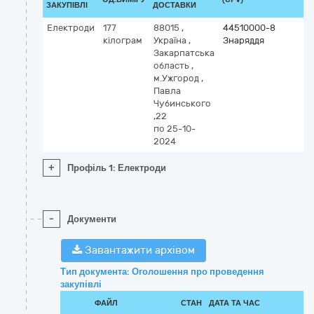
ЗАКУПІВЛІ
ДОСТАВКИ
Електроди
177
88015
,
44510000-8
кілограм
Україна
,
Знаряддя
Закарпатська
область
,
м.Ужгород
,
Павла
Чубинського
,22
по 25-10-
2024
+
Профіль 1: Електроди
-
Документи
Завантажити архівом
Тип документа: Оголошення про проведення
закупівлі
ФАЙЛ
СТАН
ДАТА ТА ЧАС