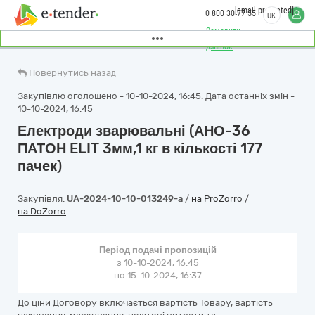
[email protected]
0 800 30 77 55
UK
Замовити
дзвінок
Повернутись назад
Закупівлю оголошено - 10-10-2024, 16:45. Дата останніх змін -
10-10-2024, 16:45
Електроди зварювальні (АНО-36
ПАТОН ELIT 3мм,1 кг в кількості 177
пачек)
Закупівля:
UA-2024-10-10-013249-a
/
на ProZorro
/
на DoZorro
Період подачі пропозицій
з 10-10-2024, 16:45
по 15-10-2024, 16:37
До ціни Договору включається вартість Товару, вартість