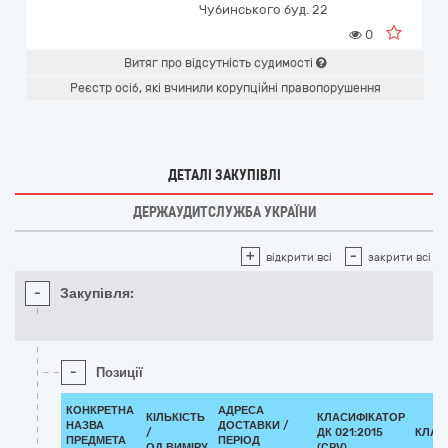
Чубинського буд. 22
0
Витяг про відсутність судимості
Реєстр осіб, які вчинили корупційні правопорушення
ДЕТАЛІ ЗАКУПІВЛІ
ДЕРЖАУДИТСЛУЖБА УКРАЇНИ
+
-
відкрити всі
закрити всі
-
Закупівля:
-
Позиції
КОНКРЕТНА
АДРЕСА
КІЛЬКІСТЬ
КЛАСИФІКАТОР
НАЗВА
ДОСТАВКИ /
/
ДК 021:2015
КЛАС
ПРЕДМЕТА
ПЕРІОД
ОД.ВИМІРУ
(CPV)