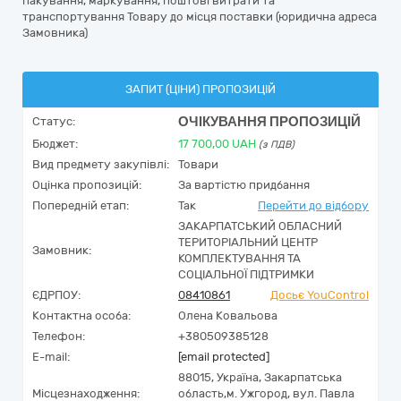
пакування, маркування, поштові витрати та
транспортування Товару до місця поставки (юридична адреса
Замовника)
ЗАПИТ (ЦІНИ) ПРОПОЗИЦІЙ
ОЧІКУВАННЯ ПРОПОЗИЦІЙ
Статус:
Бюджет:
17 700,00
UAH
(з ПДВ)
Вид предмету закупівлі:
Товари
Оцінка пропозицій:
За вартістю придбання
Попередній етап:
Так
Перейти до відбору
ЗАКАРПАТСЬКИЙ ОБЛАСНИЙ
ТЕРИТОРІАЛЬНИЙ ЦЕНТР
Замовник:
КОМПЛЕКТУВАННЯ ТА
СОЦІАЛЬНОЇ ПІДТРИМКИ
ЄДРПОУ:
08410861
Досьє YouControl
Контактна особа:
Олена Ковальова
Телефон:
+380509385128
E-mail:
[email protected]
88015,
Україна
,
Закарпатська
Місцезнаходження:
область,
м. Ужгород,
вул. Павла