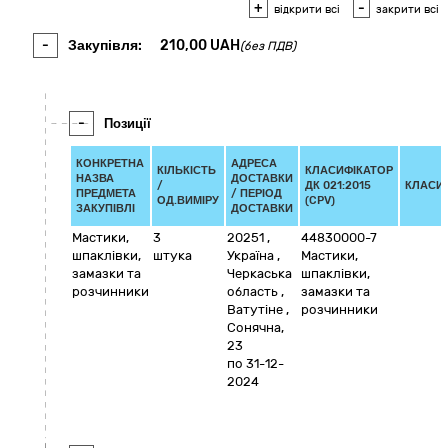
+
-
відкрити всі
закрити всі
-
Закупівля:
210,00
UAH
(без ПДВ)
-
Позиції
КОНКРЕТНА
АДРЕСА
КІЛЬКІСТЬ
КЛАСИФІКАТОР
НАЗВА
ДОСТАВКИ
/
ДК 021:2015
КЛАСИ
ПРЕДМЕТА
/ ПЕРІОД
ОД.ВИМІРУ
(CPV)
ЗАКУПІВЛІ
ДОСТАВКИ
Мастики,
3
20251
,
44830000-7
шпаклівки,
штука
Україна
,
Мастики,
замазки та
Черкаська
шпаклівки,
розчинники
область
,
замазки та
Ватутіне
,
розчинники
Сонячна,
23
по 31-12-
2024