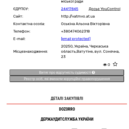
міської ради
ЄДРПОУ:
24417845
Досьє YouControl
Сайт:
http://vatmvo.at.ua
Контактна особа:
Оськіна Альона Вікторівна
Телефон:
+380474062318
E-mail:
[email protected]
20250,
Україна
,
Черкаська
Місцезнаходження:
область,
Ватутіне,
вул. Сонячна,
23
0
Витяг про відсутність судимості
Реєстр осіб, які вчинили корупційні правопорушення
ДЕТАЛІ ЗАКУПІВЛІ
DOZORRO
ДЕРЖАУДИТСЛУЖБА УКРАЇНИ