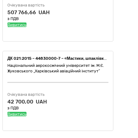
Очікувана вартість
507 766,66 UAH
з ПДВ
Дивитись
ДК 021:2015 – 44830000-7 – «Мастики, шпаклівки, замазки та розчинники» (Суміш штукатурна стартова цементно-вапняна ANSERGLOB ВСТ-21 (25 кг) або еквівалент)
Національний аерокосмічний університет ім. М.Є.
Жуковського „Харківський авіаційний інститут”
Очікувана вартість
42 700,00 UAH
з ПДВ
Дивитись