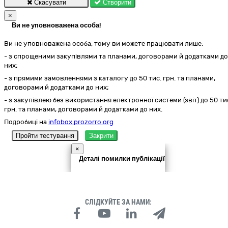
Скасувати
Створити
×
Ви не уповноважена особа!
Ви не уповноважена особа, тому ви можете працювати лише:
- з спрощеними закупівлями та планами, договорами й додатками до
них;
- з прямими замовленнями з каталогу до 50 тис. грн. та планами,
договорами й додатками до них;
- з закупівлею без використання електронної системи (звіт) до 50 ти
грн. та планами, договорами й додатками до них.
Подробиці на
infobox.prozorro.org
Пройти тестування
Закрити
×
Деталі помилки публікації
СЛІДКУЙТЕ ЗА НАМИ: