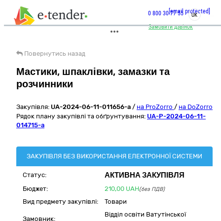
[email protected]
0 800 30 77 55
UK
Замовити дзвінок
Повернутись назад
Мастики, шпаклівки, замазки та
розчинники
Закупівля:
UA-2024-06-11-011656-a
/
на ProZorro
/
на DoZorro
Рядок плану закупівлі та обґрунтування:
UA-P-2024-06-11-
014715-a
ЗАКУПІВЛЯ БЕЗ ВИКОРИСТАННЯ ЕЛЕКТРОННОЇ СИСТЕМИ
АКТИВНА ЗАКУПІВЛЯ
Статус:
Бюджет:
210,00
UAH
(без ПДВ)
Вид предмету закупівлі:
Товари
Відділ освіти Ватутінської
Замовник: