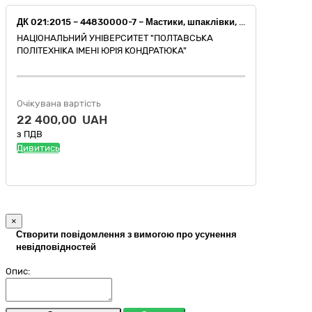
ДК 021:2015 – 44830000-7 – Мастики, шпаклівки, замазки та розчинники (Шпаклівка дисперсійна – 44831200-6)
НАЦІОНАЛЬНИЙ УНІВЕРСИТЕТ "ПОЛТАВСЬКА
ПОЛІТЕХНІКА ІМЕНІ ЮРІЯ КОНДРАТЮКА"
Очікувана вартість
22 400,00 UAH
з ПДВ
Дивитись
×
Створити повідомлення з вимогою про усунення
невідповідностей
Опис: