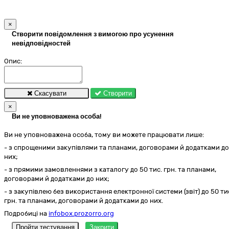
×
Створити повідомлення з вимогою про усунення
невідповідностей
Опис:
Скасувати
Створити
×
Ви не уповноважена особа!
Ви не уповноважена особа, тому ви можете працювати лише:
- з спрощеними закупівлями та планами, договорами й додатками до
них;
- з прямими замовленнями з каталогу до 50 тис. грн. та планами,
договорами й додатками до них;
- з закупівлею без використання електронної системи (звіт) до 50 ти
грн. та планами, договорами й додатками до них.
Подробиці на
infobox.prozorro.org
Пройти тестування
Закрити