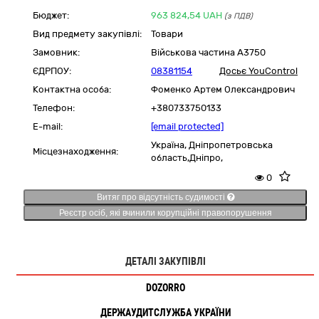
Бюджет:
963 824,54
UAH
(з ПДВ)
Вид предмету закупівлі:
Товари
Замовник:
Військова частина А3750
ЄДРПОУ:
08381154
Досьє YouControl
Контактна особа:
Фоменко Артем Олександрович
Телефон:
+380733750133
E-mail:
[email protected]
Україна
,
Дніпропетровська
Місцезнаходження:
область,
Дніпро,
0
Витяг про відсутність судимості
Реєстр осіб, які вчинили корупційні правопорушення
ДЕТАЛІ ЗАКУПІВЛІ
DOZORRO
ДЕРЖАУДИТСЛУЖБА УКРАЇНИ