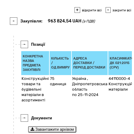
+
-
відкрити всі
закрити всі
-
Закупівля:
963 824,54
UAH
(з ПДВ)
-
Позиції
КОНКРЕТНА
КІЛЬКІСТЬ
АДРЕСА
КЛАСИФІКАТО
НАЗВА
/
ДОСТАВКИ /
ДК 021:2015
ПРЕДМЕТА
ОД.ВИМІРУ
ПЕРІОД ДОСТАВКИ
(CPV)
ЗАКУПІВЛІ
Конструкційні
75
Україна
,
44110000-4
товари та
одиниця
Дніпропетровська
Конструкційн
будівельні
область
матеріали
матеріали в
по 25-11-2024
асортименті
-
Документи
Завантажити архівом