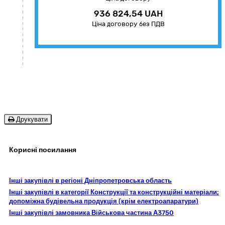
936 824,54 UAH
Ціна договору без ПДВ
Друкувати
Корисні посилання
Інші закупівлі в регіоні Дніпропетровська область
Інші закупівлі в категорії Конструкції та конструкційні матеріали;
допоміжна будівельна продукція (крім електроапаратури)
Інші закупівлі замовника Військова частина А3750