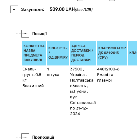
-
Закупівля:
509,00
UAH
(без ПДВ)
-
Позиції
КОНКРЕТНА
АДРЕСА
КІЛЬКІСТЬ
КЛАСИФІКАТОР
НАЗВА
ДОСТАВКИ /
/
ДК 021:2015
КЛАС
ПРЕДМЕТА
ПЕРІОД
ОД.ВИМІРУ
(CPV)
ЗАКУПІВЛІ
ДОСТАВКИ
Емаль-
1
37500
,
44812100-6
грунт, 0,8
штука
Україна
,
Емалі та
кг
Полтавська
глазурі
Блакитний
область
,
м.Лубни
,
вул.
Світанкова,5
по 31-12-
2024
-
Пропозиції