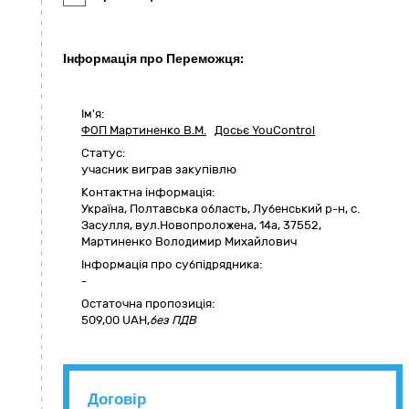
Інформація про Переможця:
Ім'я:
ФОП Мартиненко В.М.
Досьє YouControl
Статус:
учасник виграв закупівлю
Контактна інформація:
Україна
,
Полтавська область
,
Лубенський р-н, с.
Засулля,
вул.Новопроложена, 14а
,
37552
,
Мартиненко Володимир Михайлович
Інформація про субпідрядника:
-
Остаточна пропозиція:
509,00
UAH,
без ПДВ
Договір