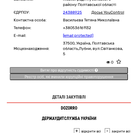
району Полтавської області
ЄДРПОУ:
24388925
Досьє YouControl
Контактна особа:
Васильєва Тетяна Миколаївна
Телефон:
+380536161132
E-mail:
[email protected]
37500,
Україна
,
Полтавська
Місцезнаходження:
область,
Лубни,
вул.Світанкова,
5
0
Витяг про відсутність судимості
Реєстр осіб, які вчинили корупційні правопорушення
ДЕТАЛІ ЗАКУПІВЛІ
DOZORRO
ДЕРЖАУДИТСЛУЖБА УКРАЇНИ
+
-
відкрити всі
закрити всі