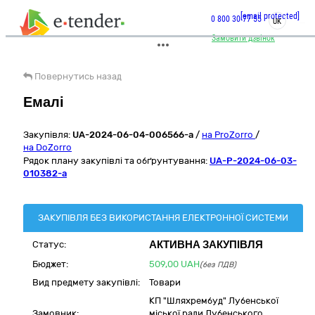
[email protected]
0 800 30 77 55
UK
Замовити дзвінок
Повернутись назад
Емалі
Закупівля:
UA-2024-06-04-006566-a
/
на ProZorro
/
на DoZorro
Рядок плану закупівлі та обґрунтування:
UA-P-2024-06-03-
010382-a
ЗАКУПІВЛЯ БЕЗ ВИКОРИСТАННЯ ЕЛЕКТРОННОЇ СИСТЕМИ
АКТИВНА ЗАКУПІВЛЯ
Статус:
Бюджет:
509,00
UAH
(без ПДВ)
Вид предмету закупівлі:
Товари
КП "Шляхрембуд" Лубенської
Замовник:
міської ради Лубенського