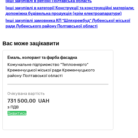
Інші закупівлі в регіоні Полтавська область
Інші закупівлі в категорії Конструкції та конструкційні матеріали;
допоміжна будівельна продукція (крім електроапаратури)
Інші закупівлі замовника КП "Шляхрембуд" Лубенської міської
ради Лубенського району Полтавської області
Вас може зацікавити
Емаль, колорант та фарба фасадна
Комунальне підприємство "Теплоенерго"
Кременчуцької міської ради Кременчуцького
району Полтавської області
Очікувана вартість
731 500,00 UAH
з ПДВ
Дивитись