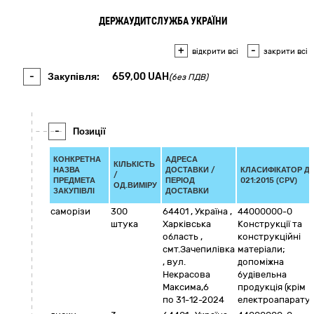
ДЕРЖАУДИТСЛУЖБА УКРАЇНИ
+
-
відкрити всі
закрити всі
-
Закупівля:
659,00
UAH
(без ПДВ)
-
Позиції
КОНКРЕТНА
АДРЕСА
КІЛЬКІСТЬ
НАЗВА
ДОСТАВКИ /
КЛАСИФІКАТОР Д
/
ПРЕДМЕТА
ПЕРІОД
021:2015 (CPV)
ОД.ВИМІРУ
ЗАКУПІВЛІ
ДОСТАВКИ
саморізи
300
64401
,
Україна
,
44000000-0
штука
Харківська
Конструкції та
область
,
конструкційні
смт.Зачепилівка
матеріали;
,
вул.
допоміжна
Некрасова
будівельна
Максима,6
продукція (крім
по 31-12-2024
електроапаратур