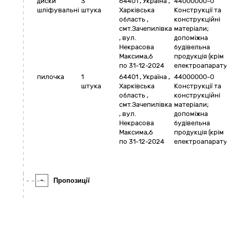
диски
3
64401
,
Україна
,
44000000-0
шліфувальні
штука
Харківська
Конструкції та
область
,
конструкційні
смт.Зачепилівка
матеріали;
,
вул.
допоміжна
Некрасова
будівельна
Максима,6
продукція (крім
по 31-12-2024
електроапаратур
пилочка
1
64401
,
Україна
,
44000000-0
штука
Харківська
Конструкції та
область
,
конструкційні
смт.Зачепилівка
матеріали;
,
вул.
допоміжна
Некрасова
будівельна
Максима,6
продукція (крім
по 31-12-2024
електроапаратур
-
Пропозиції