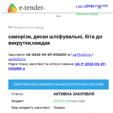
[email protected]
0 800 30 77 55
UK
Замовити дзвінок
Повернутись назад
саморізи, диски шліфувальні, біта до
викрутки,наждак
Закупівля:
UA-2024-05-29-005200-a
/
на ProZorro
/
на DoZorro
Рядок плану закупівлі та обґрунтування:
UA-P-2024-05-29-
005288-a
ЗАКУПІВЛЯ БЕЗ ВИКОРИСТАННЯ ЕЛЕКТРОННОЇ СИСТЕМИ
АКТИВНА ЗАКУПІВЛЯ
Статус:
Бюджет:
659,00
UAH
(без ПДВ)
Вид предмету закупівлі:
Товари