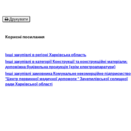
Друкувати
Корисні посилання
Інші закупівлі в регіоні Харківська область
Інші закупівлі в категорії Конструкції та конструкційні матеріали;
допоміжна будівельна продукція (крім електроапаратури)
Інші закупівлі замовника Комунальне некомерційне підприємство
"Центр первинної медичної допомоги " Зачепилівської селищної
ради Харківської області