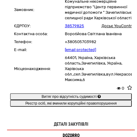
Комунальне некомерційне
підприємство "Центр первинної
Замовник:
медичної допомоги " Зачепилівської
селищної ради Харківської області
ЄДРПОУ:
38579825
Досьє YouControl
Контактна особа:
Воробйова Світлана Іванівна
Телефон:
+380505703982
E-mail:
[email protected]
64401,
Україна
,
Харківська
область,
Зачепилівка,
Україна,
Місцезнаходження:
Харівська
обл.,сел.Зачепилівка,вул.Некрасова
Максима,6
0
Витяг про відсутність судимості
Реєстр осіб, які вчинили корупційні правопорушення
ДЕТАЛІ ЗАКУПІВЛІ
DOZORRO