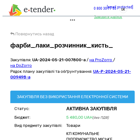
[email protected]
0 800 30 77 55
UK
Замовити дзвінок
Повернутись назад
фарби_лаки_розчинник_кисть_
Закупівля:
UA-2024-05-21-007800-a
/
на ProZorro
/
на DoZorro
Рядок плану закупівлі та обґрунтування:
UA-P-2024-05-21-
009498-a
ЗАКУПІВЛЯ БЕЗ ВИКОРИСТАННЯ ЕЛЕКТРОННОЇ СИСТЕМИ
АКТИВНА ЗАКУПІВЛЯ
Статус:
Бюджет:
5 480,00
UAH
(без ПДВ)
Вид предмету закупівлі:
Товари
КП КОМУНАЛЬНЕ
ПІДПРИЄМСТВО МІСЬКЕ