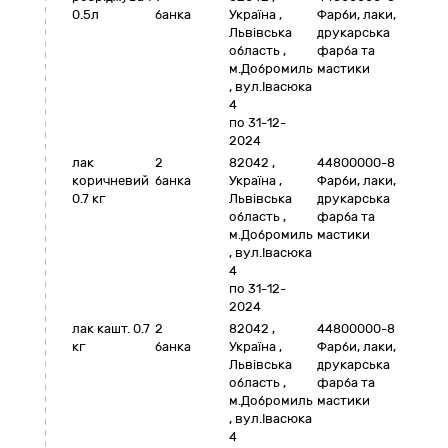
0.5л
банка
Україна
,
Фарби, лаки,
Львівська
друкарська
область
,
фарба та
м.Добромиль
мастики
,
вул.Івасюка
4
по 31-12-
2024
лак
2
82042
,
44800000-8
коричневий
банка
Україна
,
Фарби, лаки,
0.7 кг
Львівська
друкарська
область
,
фарба та
м.Добромиль
мастики
,
вул.Івасюка
4
по 31-12-
2024
лак кашт. 0.7
2
82042
,
44800000-8
кг
банка
Україна
,
Фарби, лаки,
Львівська
друкарська
область
,
фарба та
м.Добромиль
мастики
,
вул.Івасюка
4