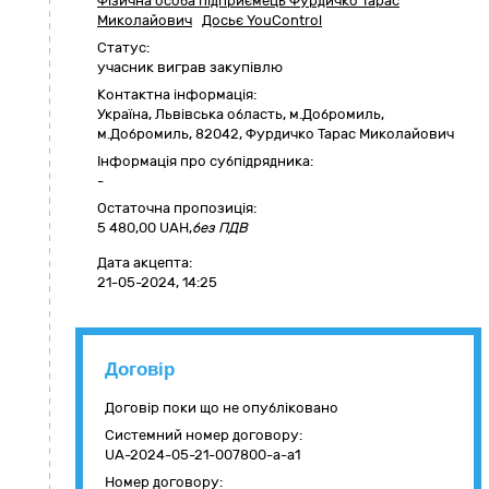
Фізична особа підприємець Фурдичко Тарас
Миколайович
Досьє YouControl
Статус:
учасник виграв закупівлю
Контактна інформація:
Україна
,
Львівська область
,
м.Добромиль,
м.Добромиль
,
82042
,
Фурдичко Тарас Миколайович
Інформація про субпідрядника:
-
Остаточна пропозиція:
5 480,00
UAH,
без ПДВ
Дата акцепта:
21-05-2024, 14:25
Договір
Договір поки що не опубліковано
Системний номер договору:
UA-2024-05-21-007800-a-a1
Номер договору: