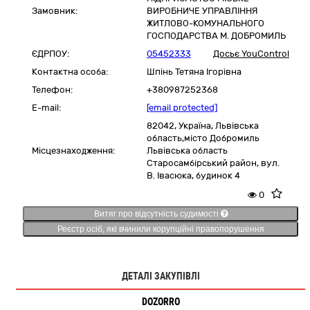
Замовник:
ВИРОБНИЧЕ УПРАВЛІННЯ
ЖИТЛОВО-КОМУНАЛЬНОГО
ГОСПОДАРСТВА М. ДОБРОМИЛЬ
ЄДРПОУ:
05452333
Досьє YouControl
Контактна особа:
Шпінь Тетяна Ігорівна
Телефон:
+380987252368
E-mail:
[email protected]
82042,
Україна
,
Львівська
область,
місто Добромиль
Місцезнаходження:
Львівська область
Старосамбірський район,
вул.
В. Івасюка, будинок 4
0
Витяг про відсутність судимості
Реєстр осіб, які вчинили корупційні правопорушення
ДЕТАЛІ ЗАКУПІВЛІ
DOZORRO