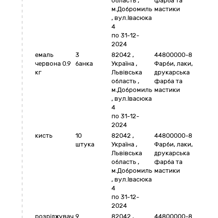
область
,
фарба та
м.Добромиль
мастики
,
вул.Івасюка
4
по 31-12-
2024
емаль
3
82042
,
44800000-8
червона 0.9
банка
Україна
,
Фарби, лаки,
кг
Львівська
друкарська
область
,
фарба та
м.Добромиль
мастики
,
вул.Івасюка
4
по 31-12-
2024
кисть
10
82042
,
44800000-8
штука
Україна
,
Фарби, лаки,
Львівська
друкарська
область
,
фарба та
м.Добромиль
мастики
,
вул.Івасюка
4
по 31-12-
2024
розріджувач
9
82042
,
44800000-8