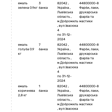
емаль
3
82042
,
44800000-8
зелена 0.9кг
банка
Україна
,
Фарби, лаки,
Львівська
друкарська
область
,
фарба та
м.Добромиль
мастики
,
вул.Івасюка
4
по 31-12-
2024
емаль
7
82042
,
44800000-8
голуба 0.9
банка
Україна
,
Фарби, лаки,
кг
Львівська
друкарська
область
,
фарба та
м.Добромиль
мастики
,
вул.Івасюка
4
по 31-12-
2024
емаль
1
82042
,
44800000-8
коричнева
банка
Україна
,
Фарби, лаки,
2,8 кг
Львівська
друкарська
область
,
фарба та
м.Добромиль
мастики
,
вул.Івасюка