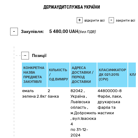
ДЕРЖАУДИТСЛУЖБА УКРАЇНИ
+
-
відкрити всі
закрити всі
-
Закупівля:
5 480,00
UAH
(без ПДВ)
-
Позиції
КОНКРЕТНА
АДРЕСА
КІЛЬКІСТЬ
КЛАСИФІКАТОР
НАЗВА
ДОСТАВКИ /
/
ДК 021:2015
КЛА
ПРЕДМЕТА
ПЕРІОД
ОД.ВИМІРУ
(CPV)
ЗАКУПІВЛІ
ДОСТАВКИ
емаль
2
82042
,
44800000-8
зелена 2.8кг
банка
Україна
,
Фарби, лаки,
Львівська
друкарська
область
,
фарба та
м.Добромиль
мастики
,
вул.Івасюка
4
по 31-12-
2024