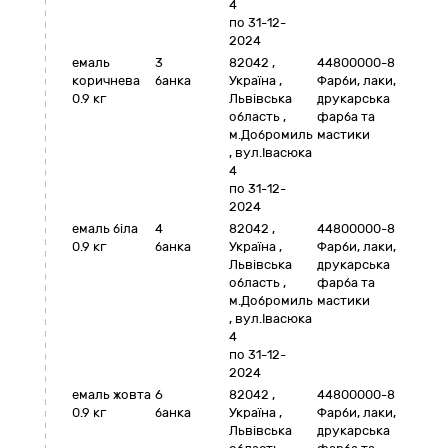
4
по 31-12-
2024
емаль
3
82042
,
44800000-8
коричнева
банка
Україна
,
Фарби, лаки,
0.9 кг
Львівська
друкарська
область
,
фарба та
м.Добромиль
мастики
,
вул.Івасюка
4
по 31-12-
2024
емаль біла
4
82042
,
44800000-8
0.9 кг
банка
Україна
,
Фарби, лаки,
Львівська
друкарська
область
,
фарба та
м.Добромиль
мастики
,
вул.Івасюка
4
по 31-12-
2024
емаль жовта
6
82042
,
44800000-8
0.9 кг
банка
Україна
,
Фарби, лаки,
Львівська
друкарська