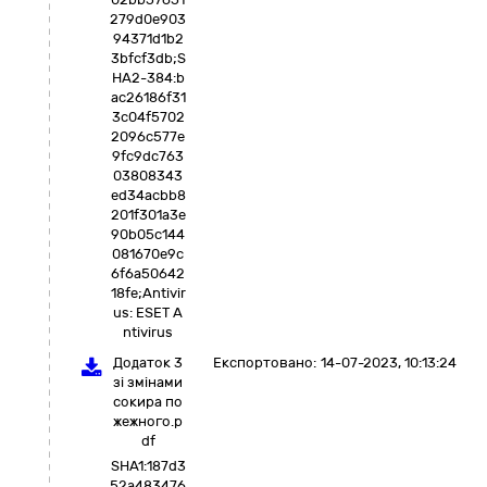
279d0e903
94371d1b2
3bfcf3db;S
HA2-384:b
ac26186f31
3c04f5702
2096c577e
9fc9dc763
03808343
ed34acbb8
201f301a3e
90b05c144
081670e9c
6f6a50642
18fe;Antivir
us: ESET A
ntivirus
Додаток 3
Експортовано:
14-07-2023, 10:13:24
зі змінами
сокира по
жежного.p
df
SHA1:187d3
52a483476