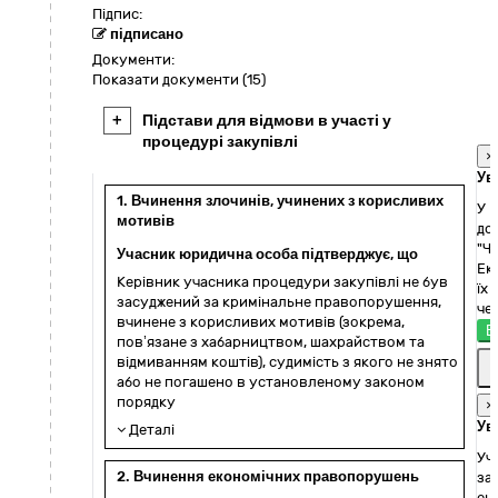
Підпис:
підписано
Документи:
Показати документи (15)
+
Підстави для відмови в участі у
процедурі закупівлі
×
Ув
1. Вчинення злочинів, учинених з корисливих
У 
мотивів
до
"Ч
Учасник юридична особа підтверджує, що
Ек
Керівник учасника процедури закупівлі не був
їх
засуджений за кримінальне правопорушення,
че
вчинене з корисливих мотивів (зокрема,
Е
пов’язане з хабарництвом, шахрайством та
відмиванням коштів), судимість з якого не знято
або не погашено в установленому законом
порядку
×
Ув
Деталі
Уч
2. Вчинення економічних правопорушень
за
ен