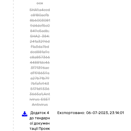
ocx
SHA1:a4eed
e8180acfb
8b6003081
9d4def5c0
849c5adb;
SHA2-384:
241a3296d
f1a3da7bd
ded881a9c
c8a857366
44881de46
3f71396ae
df198659a
a27b71b79
7bfafe943
5171d9336
3665a1;Ant
ivirus: ESET
Antivirus
Додаток 4
Експортовано:
06-07-2023, 23:14:01
до тендерн
ої докумен
тації Проек