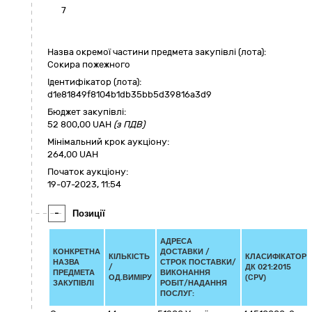
7
Назва окремої частини предмета закупівлі (лота):
Сокира пожежного
Ідентифікатор (лота):
d1e81849f8104b1db35bb5d39816a3d9
Бюджет закупівлі:
52 800,00
UAH
(з ПДВ)
Мінімальний крок аукціону:
264,00 UAH
Початок аукціону:
19-07-2023, 11:54
-
Позиції
АДРЕСА
КОНКРЕТНА
ДОСТАВКИ /
КІЛЬКІСТЬ
КЛАСИФІКАТОР
НАЗВА
СТРОК ПОСТАВКИ/
/
ДК 021:2015
ПРЕДМЕТА
ВИКОНАННЯ
ОД.ВИМІРУ
(CPV)
ЗАКУПІВЛІ
РОБІТ/НАДАННЯ
ПОСЛУГ: