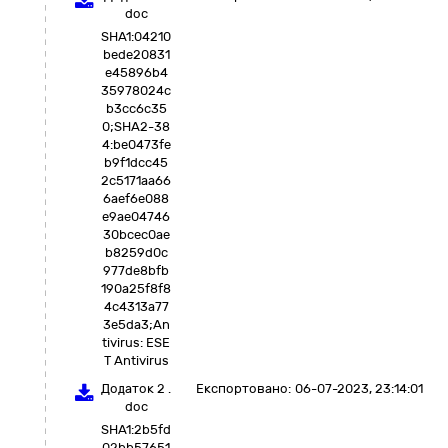
doc
SHA1:04210
bede20831
e45896b4
35978024c
b3cc6c35
0;SHA2-38
4:be0473fe
b9f1dcc45
2c5171aa66
6aef6e088
e9ae04746
30bcec0ae
b8259d0c
977de8bfb
190a25f8f8
4c4313a77
3e5da3;An
tivirus: ESE
T Antivirus
Додаток 2 .
Експортовано:
06-07-2023, 23:14:01
doc
SHA1:2b5fd
02bb57651