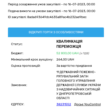
Період оскарження умов закупівлі - по
16-07-2023, 00:00
Подача вимоги на умови закупівлі - по 16-07-2023, 00:00
ID закупівлі:
8ada693649dc4635a89ac4b232ae9bec
ВІДКРИТІ ТОРГИ З ОСОБЛИВОСТЯМИ
КВАЛІФІКАЦІЯ
Статус:
ПЕРЕМОЖЦЯ
Бюджет:
52 800,00
UAH
(з ПДВ)
Мінімальний крок аукціону:
264,00 UAH
Оцінка пропозицій:
За вартістю придбання
11 ДЕРЖАВНИЙ ПОЖЕЖНО-
РЯТУВАЛЬНИЙ ЗАГІН
ГОЛОВНОГО УПРАВЛІННЯ
Замовник:
ДЕРЖАВНОЇ СЛУЖБИ УКРАЇНИ
З НАДЗВИЧАЙНИХ СИТУАЦІЙ
У ДНІПРОПЕТРОВСЬКІЙ
ОБЛАСТІ
ЄДРПОУ:
38231552
Досьє YouControl