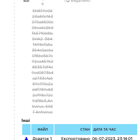
Видалено:
s
SHA1:9e06
23a80c163
070a8500e
06ca6c2bd
f6571068b;
SHA2-384:
f498efa5a
354c0ae6a
015bc5b7c
92ea457b2
85357df4e
9ed0873b4
a2733c1a6
59c170c2a
d4f789e83
2ef98c72e
9df8b3;An
tivirus: ESE
T Antivirus
Інші
ФАЙЛ
СТАН
ДАТА ТА ЧАС
Додаток 1.
Експортовано:
06-07-2023, 23:14:01