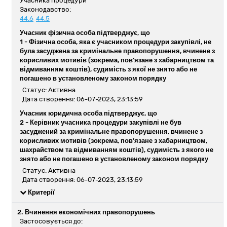
Учасника процедури
Законодавство:
44.6
44.5
Учасник фізична особа підтверджує, що
1 -
Фізична особа, яка є учасником процедури закупівлі, не
була засуджена за кримінальне правопорушення, вчинене з
корисливих мотивів (зокрема, пов’язане з хабарництвом та
відмиванням коштів), судимість з якої не знято або не
погашено в установленому законом порядку
Статус: Активна
Дата створення: 06-07-2023, 23:13:59
Учасник юридична особа підтверджує, що
2 -
Керівник учасника процедури закупівлі не був
засуджений за кримінальне правопорушення, вчинене з
корисливих мотивів (зокрема, пов’язане з хабарництвом,
шахрайством та відмиванням коштів), судимість з якого не
знято або не погашено в установленому законом порядку
Статус: Активна
Дата створення: 06-07-2023, 23:13:59
Критерії
2. Вчинення економічних правопорушень
Застосовується до: