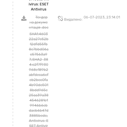
ivirus: ESET
Antivirus
Тендер
06-07-2023, 23:14:01
Видалено:
на докуме
нтація .doc
SHA1:4603
22a27e52b
12dfd55fb
8e7bbd06a
e57563a9
7;SHA2-38
4:c2f7f930
968e189b2
abfdeca6cf
eb2bcc0fa
4b90de501
8bdd965e
25aa39a38
4546281c1
9946b6eb
daeb6b47d
3885bedc;
Antivirus: E
SET Antivir