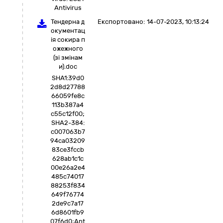
Antivirus
Тендерна д
Експортовано:
14-07-2023, 10:13:24
окументац
ія сокира п
ожежного
(зі змінам
и).doc
SHA1:39d0
2d8d27788
66059fe8c
113b387a4
c55c12f00;
SHA2-384:
c007063b7
94ca03209
83ce3fccb
628ab1c1c
00e26a2e4
485c74017
88253f834
649f76774
2de9c7a17
6d8601fb9
07f6d0;Ant