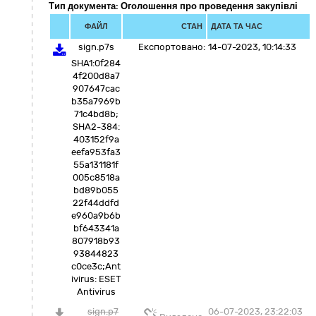
Тип документа: Оголошення про проведення закупівлі
ФАЙЛ
СТАН
ДАТА ТА ЧАС
sign.p7s
Експортовано:
14-07-2023, 10:14:33
SHA1:0f284
4f200d8a7
907647cac
b35a7969b
71c4bd8b;
SHA2-384:
403152f9a
eefa953fa3
55a131181f
005c8518a
bd89b055
22f44ddfd
e960a9b6b
bf643341a
807918b93
93844823
c0ce3c;Ant
ivirus: ESET
Antivirus
sign.p7
06-07-2023, 23:22:03