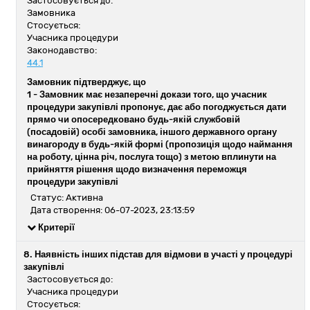
Застосовується до:
Замовника
Стосується:
Учасника процедури
Законодавство:
44.1
Замовник підтверджує, що
1 -
Замовник має незаперечні докази того, що учасник
процедури закупівлі пропонує, дає або погоджується дати
прямо чи опосередковано будь-якій службовій
(посадовій) особі замовника, іншого державного органу
винагороду в будь-якій формі (пропозиція щодо наймання
на роботу, цінна річ, послуга тощо) з метою вплинути на
прийняття рішення щодо визначення переможця
процедури закупівлі
Статус: Активна
Дата створення: 06-07-2023, 23:13:59
Критерії
8. Наявність інших підстав для відмови в участі у процедурі
закупівлі
Застосовується до:
Учасника процедури
Стосується: