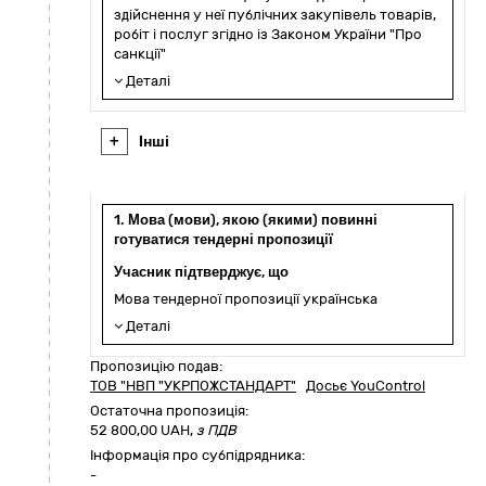
здійснення у неї публічних закупівель товарів,
робіт і послуг згідно із Законом України "Про
санкції"
Деталі
+
Інші
1. Мова (мови), якою (якими) повинні
готуватися тендерні пропозиції
Учасник підтверджує, що
Мова тендерної пропозиції українська
Деталі
Пропозицію подав:
ТОВ "НВП "УКРПОЖСТАНДАРТ"
Досьє YouControl
Остаточна пропозиція:
52 800,00
UAH,
з ПДВ
Інформація про субпідрядника:
-