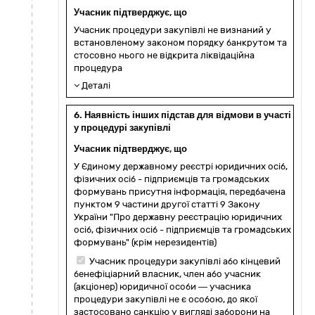
Учасник підтверджує, що
Учасник процедури закупівлі не визнаний у
встановленому законом порядку банкрутом та
стосовно нього не відкрита ліквідаційна
процедура
Деталі
6. Наявність інших підстав для відмови в участі
у процедурі закупівлі
Учасник підтверджує, що
У Єдиному державному реєстрі юридичних осіб,
фізичних осіб - підприємців та громадських
формувань присутня інформація, передбачена
пунктом 9 частини другої статті 9 Закону
України "Про державну реєстрацію юридичних
осіб, фізичних осіб - підприємців та громадських
формувань" (крім нерезидентів)
Учасник процедури закупівлі або кінцевий
бенефіціарний власник, член або учасник
(акціонер) юридичної особи — учасника
процедури закупівлі не є особою, до якої
застосовано санкцію у вигляді заборони на