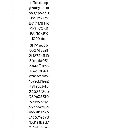
т Договор
у закупівлі
за державн
і кошти СЗ
ВС (1178 ПК
МУ)- СОКИ
РА ПОЖЕЖ
НОГО.doc
SHA1:ad8b
0e27d5a3f
2f12754510
31ddd6051
3b4aff9e;S
HA2-384:1
dfe69f78f7
1b7edd1ea2
43f8aa54b
32022f2db
739c333f0
621c52c12
22ec6e98c
8998b7b7b
c13671e370
1ed131b3d7
0;Antivirus: