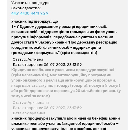
Учасника процедури
Законодавство:
44.9
44.10
44.11
9.2.9
Учасник підтверджує, що
1 -
У Єдиному державному реєстрі юридичних осіб,
фізичних осіб - підприємців та громадських формувань
присутня інформація, передбачена пунктом 9 частини
другої статті 9 Закону України "Про державну реєстрацію
юридичних осіб, фізичних осіб - підприємців та
громадських формувань" (крім нерезидентів)
Статус: Активна
Дата створення: 06-07-2023, 23:13:59
Юридична особа, яка є учасником процедури закупівлі
(крім нерезидентів), має антикорупційну програму чи
уповноваженого з реалізації антикорупційної програми,
якщо вартість закупівлі товару (товарів), послуги (послуг)
або робіт дорівнює чи перевищує 20 мільйонів гривень (у
тому числі за лотом)
Статус: Архівована
Дата створення: 06-07-2023, 23:13:59
Дата архівування:
Учасник процедури закупівлі або кінцевий бенефіціарний
власник, член або учасник (акціонер) юридичної особи —
учасника процедури закупівлі не є особою, до якої