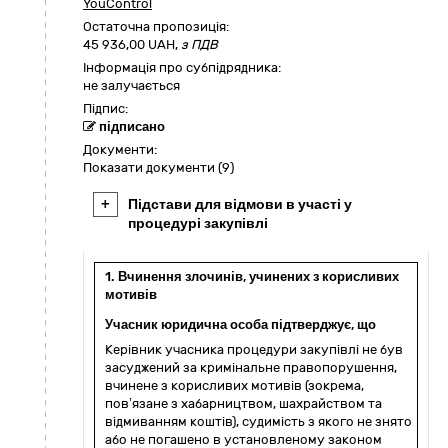
YouControl
Остаточна пропозиція:
45 936,00
UAH,
з ПДВ
Інформація про субпідрядника:
не залучається
Підпис:
підписано
Документи:
Показати документи (9)
+
Підстави для відмови в участі у
процедурі закупівлі
1. Вчинення злочинів, учинених з корисливих
мотивів
Учасник юридична особа підтверджує, що
Керівник учасника процедури закупівлі не був
засуджений за кримінальне правопорушення,
вчинене з корисливих мотивів (зокрема,
пов’язане з хабарництвом, шахрайством та
відмиванням коштів), судимість з якого не знято
або не погашено в установленому законом