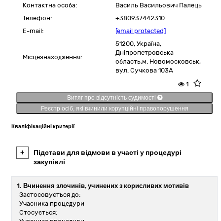
Контактна особа:
Василь Васильович Палець
Телефон:
+380937442310
E-mail:
[email protected]
51200,
Україна
,
Дніпропетровська
Місцезнаходження:
область,
м. Новомосковськ,
вул. Сучкова 103А
1
Витяг про відсутність судимості
Реєстр осіб, які вчинили корупційні правопорушення
Кваліфікаційні критерії
+
Підстави для відмови в участі у процедурі
закупівлі
1. Вчинення злочинів, учинених з корисливих мотивів
Застосовується до:
Учасника процедури
Стосується: