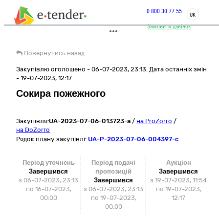
0 800 30 77 55
UK
Замовити дзвінок
Повернутись назад
Закупівлю оголошено - 06-07-2023, 23:13. Дата останніх змін
- 19-07-2023, 12:17
Сокира пожежного
Закупівля:
UA-2023-07-06-013723-a
/
на ProZorro
/
на DoZorro
Рядок плану закупівлі:
UA-P-2023-07-06-004397-c
Період уточнень
Період подачі
Аукціон
Завершився
пропозицій
Завершився
з 06-07-2023, 23:13
Завершився
з
19-07-2023, 11:54
по 16-07-2023,
з 06-07-2023, 23:13
по
19-07-2023,
00:00
по 19-07-2023,
12:17
00:00