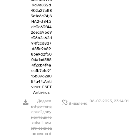
9d9a832d
402a27aff8
3d1e6c74;S
HA2-384:2
de3c63f44
26ecb95d9
e36b2a62d
94fccd8d7
d85e9b89
8be9d2f60
0da1a6588
4f2cb4f4a
ec1b7efc91
15b8962a0
54a44;Anti
virus: ESET
Antivirus
Додато
06-07-2023, 23:14:01
Видалено:
к 3 до тенд
ерної доку
ментації Те
хнічні вим
оги сокира
пожежна.d