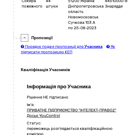
Сокира
44
51200
Україна
44510000-8
пожежного
штуки
Дніпропетровська
Знаряддя
область
Новомосковськ
Сучкова 103 А
по 25-08-2023
-
Пропозиції
Порядок подачі пропозиції для
Учасника
Як
підписати пропозицію КЕП
Кваліфікація Учасників
Інформація про Учасника
Рішення НЕ підписано
Ім'я:
ПРИВАТНЕ ПІДПРИЄМСТВО "ІНТЕЛЕКТ-ПРАВО2"
Досьє YouControl
Статус:
переможець розглядається кваліфікаційною
комісією