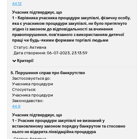
44.12
Учасник підтверджує, що
1 -
Керівника учасника процедури закупівлі, фізичну особу,
яка є учасником процедури закупівлі, не було притягнуто
згідно із законом до відповідальності за вчинення
правопорушення, пов’язаного з використанням дитячої
праці чи будь-якими формами торгівлі людьми
Статус: Активна
Дата створення: 06-07-2023, 23:13:59
Критерії
5. Порушення справ про банкрутство
Застосовується до:
Учасника процедури
Стосується:
Учасника процедури
Законодавство:
44.8
Учасник підтверджує, що
1 -
Учасник процедури закупівлі не визнаний у
встановленому законом порядку банкрутом та стосовно
нього не відкрита ліквідаційна процедура
Статус: Активна