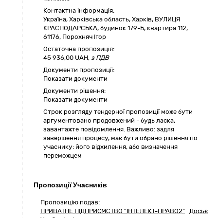
Контактна інформація:
Україна
,
Харківська область
,
Харків,
ВУЛИЦЯ
КРАСНОДАРСЬКА, будинок 179-Б, квартира 112
,
61176
,
Порохняч Ігор
Остаточна пропозиція:
45 936,00
UAH,
з ПДВ
Документи пропозиції:
Показати документи
Документи рішення:
Показати документи
Cтрок розгляду тендерної пропозиції може бути
аргументовано продовжений - будь ласка,
завантажте повідомлення. Важливо: задля
завершення процесу, має бути обрано рішення по
учаснику: його відхилення, або визначення
переможцем
Пропозиції Учасників
Пропозицію подав:
ПРИВАТНЕ ПІДПРИЄМСТВО "ІНТЕЛЕКТ-ПРАВО2"
Досьє