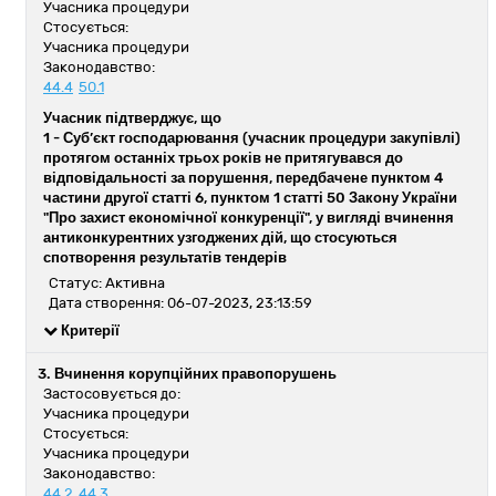
Учасника процедури
Стосується:
Учасника процедури
Законодавство:
44.4
50.1
Учасник підтверджує, що
1 -
Суб’єкт господарювання (учасник процедури закупівлі)
протягом останніх трьох років не притягувався до
відповідальності за порушення, передбачене пунктом 4
частини другої статті 6, пунктом 1 статті 50 Закону України
"Про захист економічної конкуренції", у вигляді вчинення
антиконкурентних узгоджених дій, що стосуються
спотворення результатів тендерів
Статус: Активна
Дата створення: 06-07-2023, 23:13:59
Критерії
3. Вчинення корупційних правопорушень
Застосовується до:
Учасника процедури
Стосується:
Учасника процедури
Законодавство:
44.2
44.3