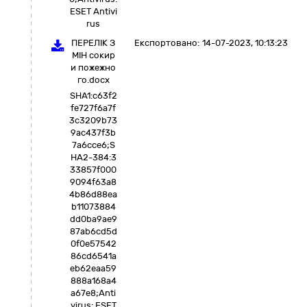
ESET Antivi
rus
ПЕРЕЛІК З
Експортовано:
14-07-2023, 10:13:23
МІН сокир
и пожежно
го.docx
SHA1:c63f2
fe727f6a7f
3c3209b73
9ac437f3b
7a6cce6;S
HA2-384:3
33857f000
9094f63a8
4b86d88ea
b11073884
dd0ba9ae9
87ab6cd5d
0f0e57542
86cd6541a
eb62eaa59
888a168a4
a67e8;Anti
virus: ESET