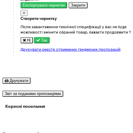
Експортувати чернетки
Закрити
×
Створити чернетку
Після завантаження технічної специфікації у вас не буде
можливості змінити обраний товар, бажаєте продовжити ?
Ні
Так
Друкувати реєстр отриманих тендерних пропозицій
Друкувати
Звіт за поданими пропозиціями
Корисні посилання