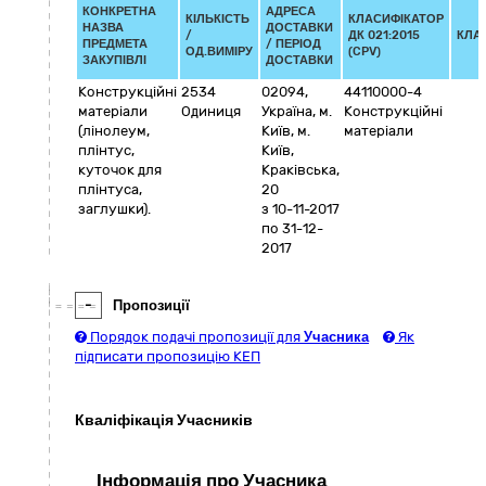
КОНКРЕТНА
АДРЕСА
КІЛЬКІСТЬ
КЛАСИФІКАТОР
НАЗВА
ДОСТАВКИ
/
ДК 021:2015
КЛА
ПРЕДМЕТА
/ ПЕРІОД
ОД.ВИМІРУ
(CPV)
ЗАКУПІВЛІ
ДОСТАВКИ
Конструкційні
2534
02094
,
44110000-4
матеріали
Одиниця
Україна
,
м.
Конструкційні
(лінолеум,
Київ
,
м.
матеріали
плінтус,
Київ
,
куточок для
Краківська,
плінтуса,
20
заглушки).
з 10-11-2017
по 31-12-
2017
-
Пропозиції
Порядок подачі пропозиції для
Учасника
Як
підписати пропозицію КЕП
Кваліфікація Учасників
Інформація про Учасника