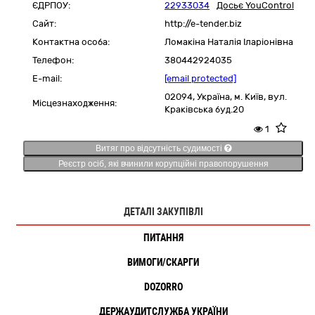
ЄДРПОУ:
22933034
Досьє YouControl
Сайт:
http://e-tender.biz
Контактна особа:
Ломакіна Наталія Іларіонівна
Телефон:
380442924035
E-mail:
[email protected]
02094,
Україна
,
м. Київ,
вул.
Місцезнаходження:
Краківська буд.20
1
Витяг про відсутність судимості
Реєстр осіб, які вчинили корупційні правопорушення
ДЕТАЛІ ЗАКУПІВЛІ
ПИТАННЯ
ВИМОГИ/СКАРГИ
DOZORRO
ДЕРЖАУДИТСЛУЖБА УКРАЇНИ