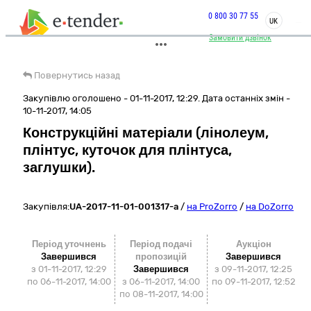
0 800 30 77 55
UK
Замовити дзвінок
Повернутись назад
Закупівлю оголошено - 01-11-2017, 12:29. Дата останніх змін -
10-11-2017, 14:05
Конструкційні матеріали (лінолеум,
плінтус, куточок для плінтуса,
заглушки).
Закупівля:
UA-2017-11-01-001317-a
/
на ProZorro
/
на DoZorro
Період уточнень
Період подачі
Аукціон
Завершився
пропозицій
Завершився
з 01-11-2017, 12:29
Завершився
з
09-11-2017, 12:25
по 06-11-2017, 14:00
з 06-11-2017, 14:00
по
09-11-2017, 12:52
по 08-11-2017, 14:00