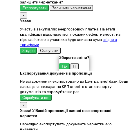
залишити чернетками?
Експортувати
Залишити чернетками
×
Увага!
Участь в закупівлях енергосервісу платна! На етапі
кваліфікації відкривається показник ефективності, на
підставі якого з учасника буде списана сума
згідно з
тарифами
.
Згоден
Скасувати
Зберегти зміни?
Так
Ні
Експортування документів пропозиції
Не всі документи експортовано до Центральної бази. Будь
ласка, для накладання КЕП оновіть стан експорту
документів та спробуйте ще раз.
Спробувати ще
×
Увага! У Вашій пропозиції наявні неекспортовані
чернетки
Необхідно експортувати документи чернетки або
видалити