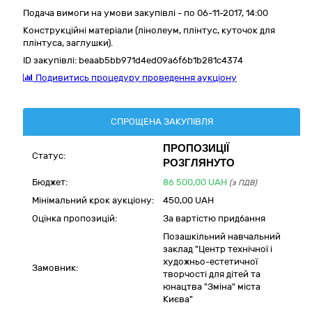
Подача вимоги на умови закупівлі - по 06-11-2017, 14:00
Конструкційні матеріали (лінолеум, плінтус, куточок для
плінтуса, заглушки).
ID закупівлі:
beaab5bb971d4ed09a6f6b1b281c4374
Подивитись процедуру проведення аукціону
СПРОЩЕНА ЗАКУПІВЛЯ
ПРОПОЗИЦІЇ
Статус:
РОЗГЛЯНУТО
Бюджет:
86 500,00
UAH
(з ПДВ)
Мінімальний крок аукціону:
450,00 UAH
Оцінка пропозицій:
За вартістю придбання
Позашкільний навчальний
заклад "Центр технічної і
художньо-естетичної
Замовник:
творчості для дітей та
юнацтва "Зміна" міста
Києва"