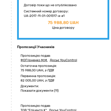
Договір поки що не опубліковано
Системний номер договору:
UA-2017-11-01-001317-a-a1
75 988,80 UAH
Ціна договору
Пропозиції Учасників
Пропозицію подав:
ФОП Іоненко М.М.
Досьє YouControl
Остаточна пропозиція:
75 988,00
UAH,
з ПДВ
Первинна пропозиція:
82 005,00 UAH,
з ПДВ
Документи:
Показати документи (11)
Пропозицію подав:
ТОВ "Епіцентр К"
Досьє YouControl