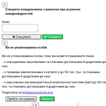
×
Створити повідомлення з вимогою про усунення
невідповідностей
Опис:
Скасувати
Створити
×
Ви не уповноважена особа!
Ви не уповноважена особа, тому ви можете працювати лише:
- з спрощеними закупівлями та планами, договорами й додатками до
них;
- з прямими замовленнями з каталогу до 50 тис. грн. та планами,
договорами й додатками до них;
- з закупівлею без використання електронної системи (звіт) до 50 ти
грн. та планами, договорами й додатками до них.
Подробиці на
infobox.prozorro.org
Пройти тестування
Закрити
×