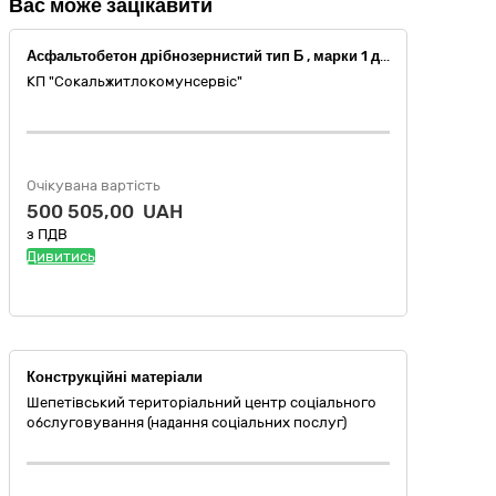
Вас може зацікавити
Асфальтобетон дрібнозернистий тип Б , марки 1 для влаштування верхнього шару покриття , Бітум дорожній в’язкий марки 70/100 (ДК 021:2015:44110000-4 Конструкційні матеріали)
КП "Сокальжитлокомунсервіс"
Очікувана вартість
500 505,00 UAH
з ПДВ
Дивитись
Конструкційні матеріали
Шепетівський територіальний центр соціального
обслуговування (надання соціальних послуг)