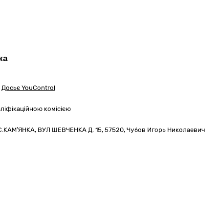
ка
Досьє YouControl
ліфікаційною комісією
С.КАМ’ЯНКА,
ВУЛ ШЕВЧЕНКА Д. 15
,
57520
,
Чубов Игорь Николаевич