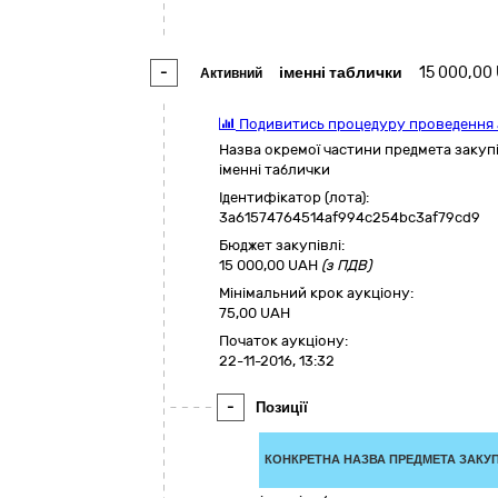
-
іменні таблички
15 000,00
Активний
Подивитись процедуру проведення 
Назва окремої частини предмета закупів
іменні таблички
Ідентифікатор (лота):
3a61574764514af994c254bc3af79cd9
Бюджет закупівлі:
15 000,00
UAH
(з ПДВ)
Мінімальний крок аукціону:
75,00 UAH
Початок аукціону:
22-11-2016, 13:32
-
Позиції
КОНКРЕТНА НАЗВА ПРЕДМЕТА ЗАКУП