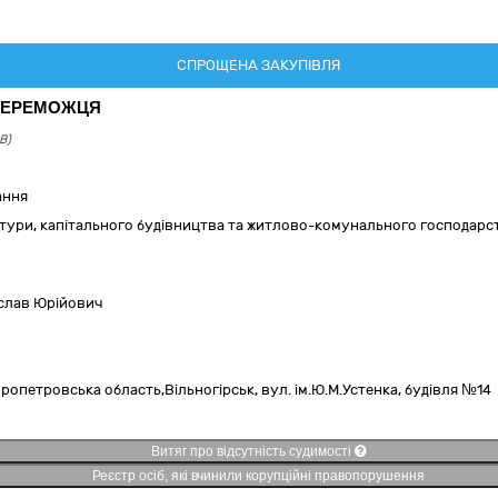
СПРОЩЕНА ЗАКУПІВЛЯ
 ПЕРЕМОЖЦЯ
В)
ання
ктури, капітального будівництва та житлово-комунального господарств
слав Юрійович
пропетровська область,
Вільногірськ,
вул. ім.Ю.М.Устенка, будівля №14
Витяг про відсутність судимості
Реєстр осіб, які вчинили корупційні правопорушення