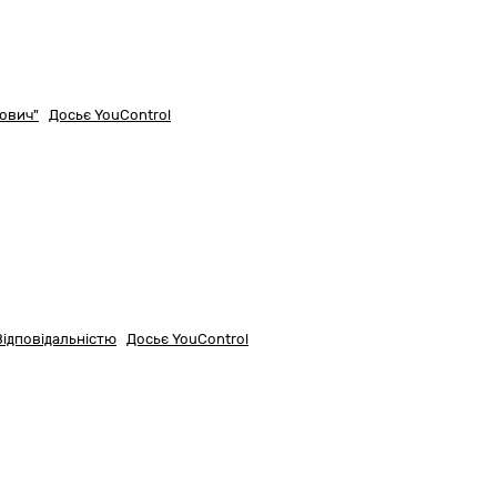
ович"
Досьє YouControl
ідповідальністю
Досьє YouControl