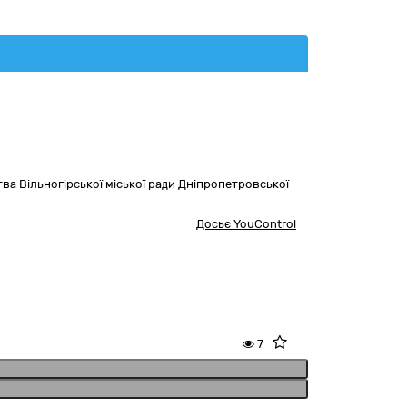
а Вільногірської міської ради Дніпропетровської
Досьє YouControl
7