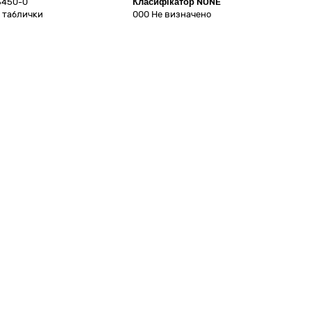
3450-0
Класифікатор
NONE
і таблички
000
Не визначено