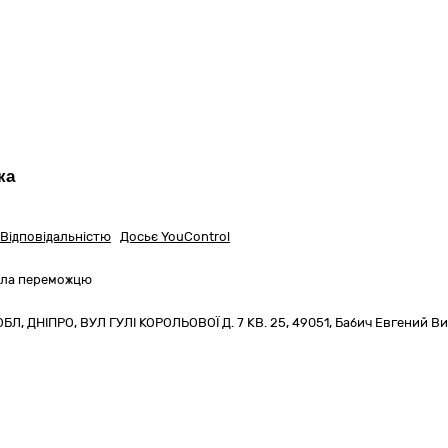
ка
Відповідальністю
Досьє YouControl
вила переможцю
ОБЛ
,
ДНІПРО,
ВУЛ ГУЛІ КОРОЛЬОВОЇ Д. 7 КВ. 25
,
49051
,
Бабич Евгений В