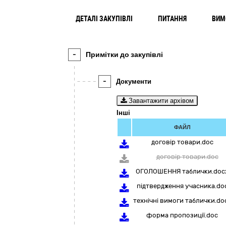
ДЕТАЛІ ЗАКУПІВЛІ
ПИТАННЯ
ВИМ
-
Примітки до закупівлі
-
Документи
Завантажити архівом
Інші
ФАЙЛ
договір товари.doc
договір товари.doc
ОГОЛОШЕННЯ таблички.doc
підтвердження учасника.do
технічні вимоги таблички.do
форма пропозиції.doc