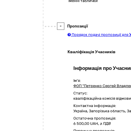
іменні таблички
-
Пропозиції
Порядок подачі пропозиції для
Кваліфікація Учасників
Інформація про Учасни
Ім'я:
ФОП "Петренко Сергей Владле
Статус:
кваліфікаційна комісія відмо
Контактна інформація:
Україна
,
Запорізька область
,
З
Остаточна пропозиція:
6 500,00
UAH,
з ПДВ
Первинна пропозиція: