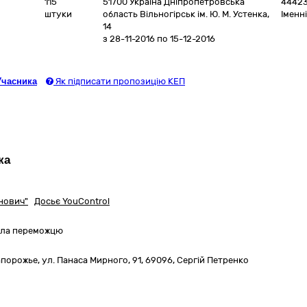
115
51700
Україна
Дніпропетровська
4442
штуки
область
Вільногірськ
ім. Ю. М. Устенка,
Іменн
14
з 28-11-2016
по 15-12-2016
Учасника
Як підписати пропозицію КЕП
ка
нович"
Досьє YouControl
вила переможцю
апорожье,
ул. Панаса Мирного, 91
,
69096
,
Сергій Петренко