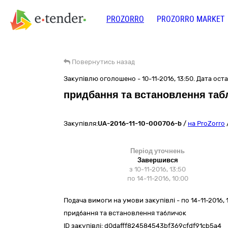
PROZORRO
PROZORRO MARKET
Повернутись назад
Закупівлю оголошено - 10-11-2016, 13:50. Дата остан
придбання та встановлення таб
Закупівля:
UA-2016-11-10-000706-b
/
на ProZorro
Період уточнень
Завершився
з 10-11-2016, 13:50
по 14-11-2016, 10:00
Подача вимоги на умови закупівлі - по 14-11-2016, 
придбання та встановлення табличок
ID закупівлі:
d0dafff824584543bf369cfdf91cb5a4