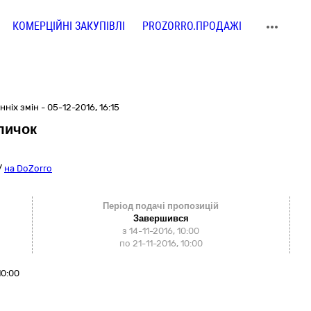
КОМЕРЦІЙНІ ЗАКУПІВЛІ
PROZORRO.ПРОДАЖІ
ніх змін - 05-12-2016, 16:15
личок
/
на DoZorro
Період подачі пропозицій
Завершився
з 14-11-2016, 10:00
по 21-11-2016, 10:00
10:00