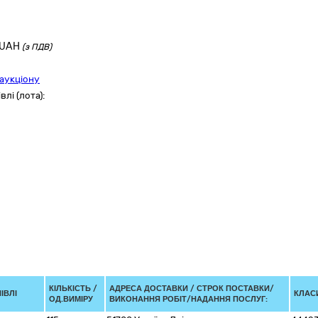
UAH
(з ПДВ)
аукціону
лі (лота):
КІЛЬКІСТЬ /
АДРЕСА ДОСТАВКИ /
СТРОК ПОСТАВКИ/
ІВЛІ
КЛАСИ
ОД.ВИМІРУ
ВИКОНАННЯ РОБІТ/НАДАННЯ ПОСЛУГ: