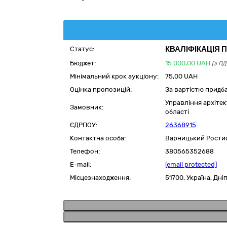
КВАЛІФІКАЦІЯ
Статус:
Бюджет:
15 000,00
UAH
(з ПД
Мінімальний крок аукціону:
75,00 UAH
Оцінка пропозицій:
За вартістю придб
Управління архіте
Замовник:
області
ЄДРПОУ:
26368915
Контактна особа:
Варницький Рости
Телефон:
380565352688
E-mail:
[email protected]
Місцезнаходження:
51700,
Україна
,
Дні