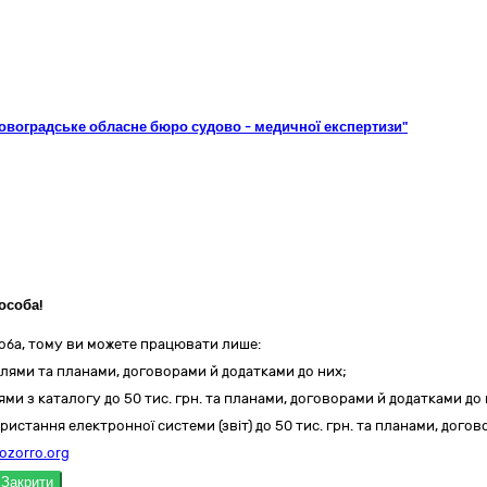
ровоградське обласне бюро судово - медичної експертизи"
особа!
оба, тому ви можете працювати лише:
лями та планами, договорами й додатками до них;
ми з каталогу до 50 тис. грн. та планами, договорами й додатками до 
ристання електронної системи (звіт) до 50 тис. грн. та планами, дого
ozorro.org
Закрити