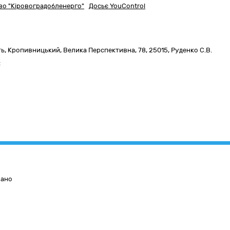
во "Кіровоградобленерго"
Досьє YouControl
ть
,
Кропивницький,
Велика Перспективна, 78
,
25015
,
Руденко С.В.
:
вано