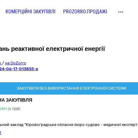
КОМЕРЦІЙНІ ЗАКУПІВЛІ
PROZORRO.ПРОДАЖІ
ань реактивної електричної енергії
ro
/
на DoZorro
24-06-17-013855-a
ЗАКУПІВЛЯ БЕЗ ВИКОРИСТАННЯ ЕЛЕКТРОННОЇ СИСТЕМИ
НА ЗАКУПІВЛЯ
UAH
(з ПДВ)
ний заклад "Кіровоградське обласне бюро судово - медичної експерт
2