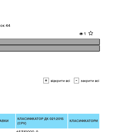
ок 44
1
+
-
відкрити всі
закрити всі
КЛАСИФІКАТОР ДК 021:2015
ТАВКИ
КЛАСИФІКАТОРИ
(CPV)
65310000-9