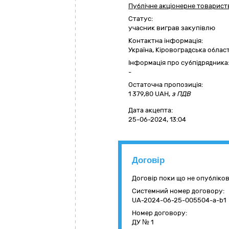
Публічне акціонерне товарист
Статус:
учасник виграв закупівлю
Контактна інформація:
Україна
,
Кіровоградська облас
Інформація про субпідрядника
-
Остаточна пропозиція:
1 379,80
UAH,
з ПДВ
Дата акцепта:
25-06-2024, 13:04
Договір
Договір поки що не опубліко
Системний номер договору:
UA-2024-06-25-005504-a-b1
Номер договору:
ДУ № 1