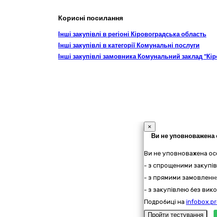
Корисні посилання
Інші закупівлі в регіоні Кіровоградська область
Інші закупівлі в категорії Комунальні послуги
Інші закупівлі замовника Комунальний заклад "Кі
×
Ви не уповноважена 
Ви не уповноважена ос
- з спрощеними закупів
- з прямими замовлення
- з закупівлею без вико
Подробиці на
infobox.pr
Пройти тестування