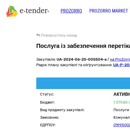
PROZORRO
PROZORRO MARKET
Повернутись назад
Послуга із забезпечення перетік
Закупівля:
UA-2024-06-25-005504-a
/
на ProZor
Рядок плану закупівлі та обґрунтування:
UA-P-20
АКТИВ
Статус:
Бюджет:
1 379,80
Вид предмету закупівлі:
Послуги
Замовник:
Комуналь
ЄДРПОУ:
0199500