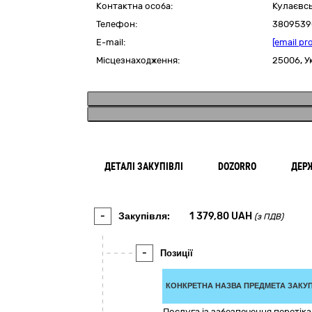
Контактна особа:
Кулаєвсь
Телефон:
3809539
E-mail:
[email pr
Місцезнаходження:
25006,
У
ДЕТАЛІ ЗАКУПІВЛІ
DOZORRO
ДЕР
-
Закупівля:
1 379,80
UAH
(з ПДВ)
-
Позиції
КОНКРЕТНА НАЗВА ПРЕДМЕТА ЗАКУП
Послуга із забезпечення перетік