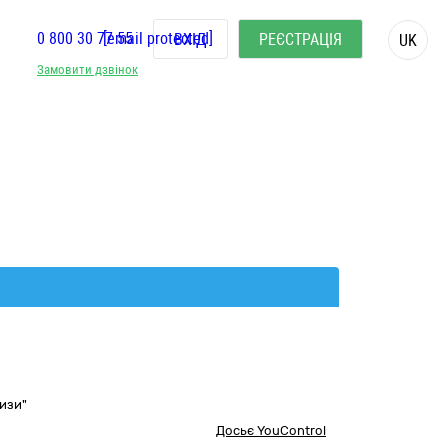
0 800 30 77 55
[email protected]
ВХІД
РЕЄСТРАЦІЯ
UK
Замовити дзвінок
изи"
Досьє YouControl