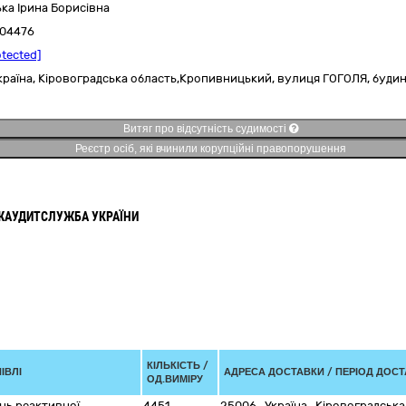
ка Ірина Борисівна
04476
otected]
країна
,
Кіровоградська область,
Кропивницький,
вулиця ГОГОЛЯ, будин
Витяг про відсутність судимості
Реєстр осіб, які вчинили корупційні правопорушення
ЖАУДИТСЛУЖБА УКРАЇНИ
КІЛЬКІСТЬ /
ІВЛІ
АДРЕСА ДОСТАВКИ / ПЕРІОД ДОС
ОД.ВИМІРУ
ань реактивної
4451
25006
,
Україна
,
Кіровоградська