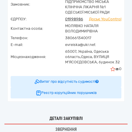
ПІДПРИЄМСТВО МІСЬКА
Замовник:
КЛІНІЧНА ЛІКАРНЯ №1
ОДЕСЬКОЇ МІСЬКОЇ РАДИ
ЄДРПОУ:
01998986
Досьє YouControl
МОЛЯВКО НАТАЛЯ
Контактна особа:
ВОЛОДИМИРІВНА
Телефон:
380661340017
E-mail:
evreiska@ukr.net
65007,
Україна
,
Одеська
Місцезнаходження:
область,
Одеса,
ВУЛИЦЯ
М'ЯСОЄДОВСЬКА, будинок 32
0
Витяг про відсутність судимості
Реєстр корупційних порушників
ДЕТАЛІ ЗАКУПІВЛІ
ЗВЕРНЕННЯ