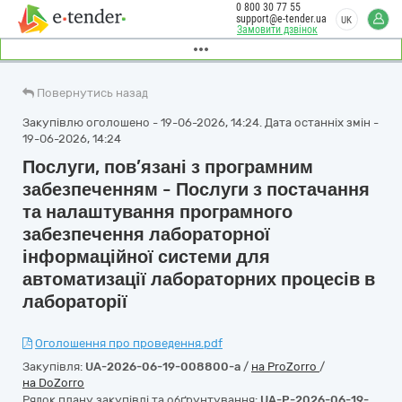
0 800 30 77 55
support@e-tender.ua
UK
Замовити дзвінок
Повернутись назад
Закупівлю оголошено - 19-06-2026, 14:24. Дата останніх змін -
19-06-2026, 14:24
Послуги, пов’язані з програмним
забезпеченням - Послуги з постачання
та налаштування програмного
забезпечення лабораторної
інформаційної системи для
автоматизації лабораторних процесів в
лабораторії
Оголошення про проведення.pdf
Закупівля:
UA-2026-06-19-008800-a
/
на ProZorro
/
на DoZorro
Рядок плану закупівлі та обґрунтування:
UA-P-2026-06-19-