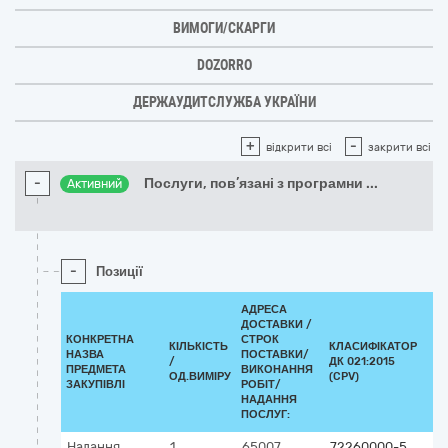
ВИМОГИ/СКАРГИ
DOZORRO
ДЕРЖАУДИТСЛУЖБА УКРАЇНИ
+
-
відкрити всі
закрити всі
-
Послуги, пов’язані з програмни
...
Активний
-
Позиції
АДРЕСА
ДОСТАВКИ /
КОНКРЕТНА
СТРОК
КІЛЬКІСТЬ
КЛАСИФІКАТОР
НАЗВА
ПОСТАВКИ/
/
ДК 021:2015
К
ПРЕДМЕТА
ВИКОНАННЯ
ОД.ВИМІРУ
(CPV)
ЗАКУПІВЛІ
РОБІТ/
НАДАННЯ
ПОСЛУГ:
Надання
1
65007
72260000-5