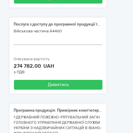
Послуга з доступу до програмної продукції IDA Pro Expert 4
Військова частина А4460
Очікувана вартість
274 782,00 UAH
з ПДВ
Дивитись
Програмна продукція: Примірник комп’ютерної програми FortiGate – 40F 3Year FortiCare Essential Support ( FC-10-0040F-314-02-36) (сервісна технічна підтримка поновлення на 3 роки), Програмна продукція: Примірник комп’ютерної програми FortiGate – 60F 3Year FortiCare Essential Support ( FC-10-0060F-314-02-36) (сервісна технічна підтримка поновлення на 3 роки), згідно ДК 021:2015: 72260000-5 Послуги, пов’язані з програмним забезпеченням
1 ДЕРЖАВНИЙ ПОЖЕЖНО-РЯТУВАЛЬНИЙ ЗАГІН
ГОЛОВНОГО УПРАВЛІННЯ ДЕРЖАВНОЇ СЛУЖБИ
УКРАЇНИ З НАДЗВИЧАЙНИХ СИТУАЦІЙ В ІВАНО-