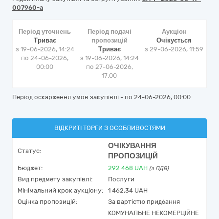
007960-a
Період уточнень
Період подачі
Аукціон
Триває
пропозицій
Очікується
з 19-06-2026, 14:24
Триває
з
29-06-2026, 11:59
по 24-06-2026,
з 19-06-2026, 14:24
00:00
по 27-06-2026,
17:00
Період оскарження умов закупівлі - по
24-06-2026, 00:00
ВІДКРИТІ ТОРГИ З ОСОБЛИВОСТЯМИ
ОЧІКУВАННЯ
Статус:
ПРОПОЗИЦІЙ
Бюджет:
292 468
UAH
(з ПДВ)
Вид предмету закупівлі:
Послуги
Мінімальний крок аукціону:
1 462,34 UAH
Оцінка пропозицій:
За вартістю придбання
КОМУНАЛЬНЕ НЕКОМЕРЦІЙНЕ