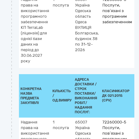
права на
послуга
Україна
Послуги,
використання
Одеська
пов’язані з
програмного
область
програмним
забезпечення
Одеса
забезпеченням
КП TerraLab
ВУЛИЦЯ
(ліцензія) для
Болгарська,
однієї бази
будинок 38
даних на
по 31-12-
період до
2026
30.06.2027
року
АДРЕСА
ДОСТАВКИ /
КОНКРЕТНА
СТРОК
КІЛЬКІСТЬ
КЛАСИФІКАТОР
НАЗВА
ПОСТАВКИ/
/
ДК 021:2015
К
ПРЕДМЕТА
ВИКОНАННЯ
ОД.ВИМІРУ
(CPV)
ЗАКУПІВЛІ
РОБІТ/
НАДАННЯ
ПОСЛУГ:
Надання
1
65007
72260000-5
права на
послуга
Україна
Послуги,
використання
Одеська
пов’язані з
програмного
область
програмним