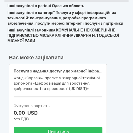
Інші закупівлі в регіоні Одеська область
Інші закупівлі в категорії Послуги у сфері інформаційних
технологій: консультування, розробка програмного
забезпечення, послуги мережі Інтернет і послуги з підтримки
Інші закупівлі замовника КОМУНАЛЬНЕ НЕКОМЕРЦІЙНЕ
ПІДПРИЄМСТВО МІСЬКА КЛІНІЧНА ЛІКАРНЯ №1 ОДЕСЬКОЇ
МІСЬКОЇ РАДИ
Вас може зацікавити
Послуги з надання доступу до хмарної інфраструктури Google Cloud у вигляді грошового еквівалента (Кредитів Google Cloud / Google Cloud Credits) для використання сервісів генеративного штучного інтелекту / Provision of Google Cloud Credits for Access to Google Cloud Infrastructure and the Use of Generative Artificial Intelligence Services.
Фонд «Євразія», проєкт міжнародної технічної
допомоги «Цифровізація для зростання,
доброчесності та прозорості (UK DIGIT)»
Очікувана вартість
0,00 USD
без ПДВ
Дивитись