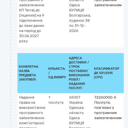
забезпечення
Одеса
забезпеченням
КП TerraLab
ВУЛИЦЯ
(ліцензія) на 9
Болгарська,
підключення
будинок 38
до бази даних
по 31-12-
на період до
2026
30.06.2027
року
АДРЕСА
ДОСТАВКИ /
КОНКРЕТНА
СТРОК
КІЛЬКІСТЬ
КЛАСИФІКАТОР
НАЗВА
ПОСТАВКИ/
/
ДК 021:2015
К
ПРЕДМЕТА
ВИКОНАННЯ
ОД.ВИМІРУ
(CPV)
ЗАКУПІВЛІ
РОБІТ/
НАДАННЯ
ПОСЛУГ:
Надання
1
65007
72260000-5
права на
послуга
Україна
Послуги,
використання
Одеська
пов’язані з
програмного
область
програмним
забезпечення
Одеса
забезпеченням
комп’ютерної
ВУЛИЦЯ