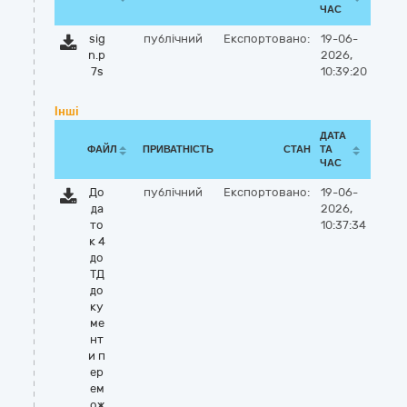
ЧАС
sig
публічний
Експортовано:
19-06-
n.p
2026,
7s
10:39:20
Інші
ДАТА
ФАЙЛ
ПРИВАТНІСТЬ
СТАН
ТА
ЧАС
До
публічний
Експортовано:
19-06-
да
2026,
то
10:37:34
к 4
до
ТД
до
ку
ме
нт
и п
ер
ем
ож