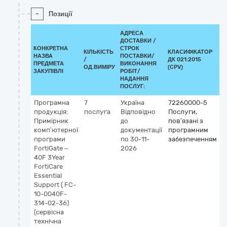
-
Позиції
АДРЕСА
ДОСТАВКИ /
КОНКРЕТНА
СТРОК
КІЛЬКІСТЬ
КЛАСИФІКАТОР
НАЗВА
ПОСТАВКИ/
/
ДК 021:2015
К
ПРЕДМЕТА
ВИКОНАННЯ
ОД.ВИМІРУ
(CPV)
ЗАКУПІВЛІ
РОБІТ/
НАДАННЯ
ПОСЛУГ:
Програмна
7
Україна
72260000-5
продукція:
послуга
Відповідно
Послуги,
Примірник
до
пов’язані з
комп’ютерної
документації
програмним
програми
по 30-11-
забезпеченням
FortiGate –
2026
40F 3Year
FortiCare
Essential
Support ( FC-
10-0040F-
314-02-36)
(сервісна
технічна