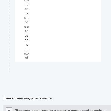
пр
ог
ра
мн
ог
о з
аб
ез
пе
че
нн
я.p
df
Електронні тендерні вимоги
+
Підстави для відмови в участі у процедурі закупівлі