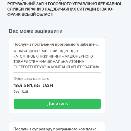
РЯТУВАЛЬНИЙ ЗАГІН ГОЛОВНОГО УПРАВЛІННЯ ДЕРЖАВНОЇ
СЛУЖБИ УКРАЇНИ З НАДЗВИЧАЙНИХ СИТУАЦІЙ В ІВАНО-
ФРАНКІВСЬКІЙ ОБЛАСТІ
Вас може зацікавити
Послуги з постачання програмного забезпечення Archicad Collaborate (2 ліцензії)
ФІЛІЯ «ВІДОКРЕМЛЕНИЙ ПІДРОЗДІЛ
«АТОМПРОЕКТІНЖИНІРИНГ» АКЦІОНЕРНОГО
ТОВАРИСТВА «НАЦІОНАЛЬНА АТОМНА
ЕНЕРГОГЕНЕРУЮЧА КОМПАНІЯ «ЕНЕРГОАТОМ»
Очікувана вартість
163 581,65 UAH
без ПДВ
Дивитись
Послуги з супроводу програмного комплексу зі збору, обробки і накопичення відеоданих (згідно дислокації)