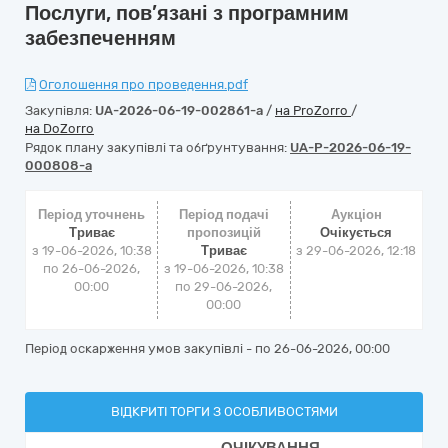
Послуги, пов’язані з програмним
забезпеченням
Оголошення про проведення.pdf
Закупівля:
UA-2026-06-19-002861-a
/
на ProZorro
/
на DoZorro
Рядок плану закупівлі та обґрунтування:
UA-P-2026-06-19-
000808-a
Період уточнень
Період подачі
Аукціон
Триває
пропозицій
Очікується
з 19-06-2026, 10:38
Триває
з
29-06-2026, 12:18
по 26-06-2026,
з 19-06-2026, 10:38
00:00
по 29-06-2026,
00:00
Період оскарження умов закупівлі - по
26-06-2026, 00:00
ВІДКРИТІ ТОРГИ З ОСОБЛИВОСТЯМИ