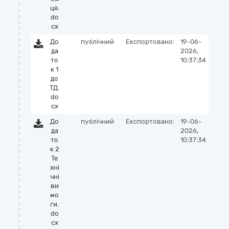
ця.
do
cx
До
публічний
Експортовано:
19-06-
да
2026,
то
10:37:34
к 1
до
ТД.
do
cx
До
публічний
Експортовано:
19-06-
да
2026,
то
10:37:34
к 2
Те
хні
чні
ви
мо
ги.
do
cx