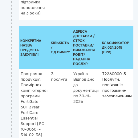
підтримка
поновлення
на 3 роки)
АДРЕСА
ДОСТАВКИ /
КОНКРЕТНА
СТРОК
КІЛЬКІСТЬ
КЛАСИФІКАТОР
НАЗВА
ПОСТАВКИ/
/
ДК 021:2015
К
ПРЕДМЕТА
ВИКОНАННЯ
ОД.ВИМІРУ
(CPV)
ЗАКУПІВЛІ
РОБІТ/
НАДАННЯ
ПОСЛУГ:
Програмна
3
Україна
72260000-5
продукція:
послуга
Відповідно
Послуги,
Примірник
до
пов’язані з
комп’ютерної
документації
програмним
програми
по 30-11-
забезпеченням
FortiGate –
2026
60F 3Year
FortiCare
Essential
Support ( FC-
10-0060F-
314-02-36)