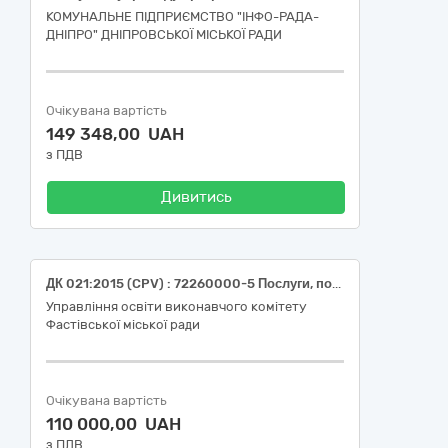
КОМУНАЛЬНЕ ПІДПРИЄМСТВО "ІНФО-РАДА-
ДНІПРО" ДНІПРОВСЬКОЇ МІСЬКОЇ РАДИ
Очікувана вартість
149 348,00 UAH
з ПДВ
Дивитись
ДК 021:2015 (CPV) : 72260000-5 Послуги, пов’язані з програмним забезпеченням (Інформаційно-консультаційні послуги з питань обслуговування комп’ютерної програми «Комплексна система автоматизації підприємства «IS-pro» (ІС-ПРО)
Управління освіти виконавчого комітету
Фастівської міської ради
Очікувана вартість
110 000,00 UAH
з ПДВ