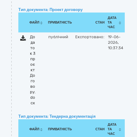
Тип документа: Проект договору
ДАТА
ФАЙЛ
ПРИВАТНІСТЬ
СТАН
ТА
ЧАС
До
публічний
Експортовано:
19-06-
да
2026,
то
10:37:34
к 3
пр
оє
кт
До
го
во
ру.
do
cx
Тип документа: Тендерна документація
ДАТА
ФАЙЛ
ПРИВАТНІСТЬ
СТАН
ТА
ЧАС