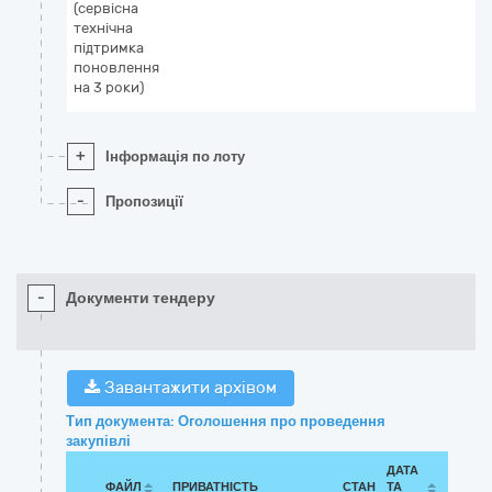
(сервісна
технічна
підтримка
поновлення
на 3 роки)
+
Інформація по лоту
-
Пропозиції
-
Документи тендеру
Завантажити архівом
Тип документа: Оголошення про проведення
закупівлі
ДАТА
ФАЙЛ
ПРИВАТНІСТЬ
СТАН
ТА