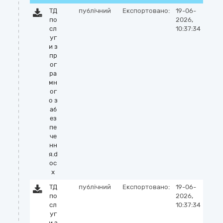
ТД
публічний
Експортовано:
19-06-
по
2026,
сл
10:37:34
уг
и з
пр
ог
ра
мн
ог
о з
аб
ез
пе
че
нн
я.d
oc
x
ТД
публічний
Експортовано:
19-06-
по
2026,
сл
10:37:34
уг
и з