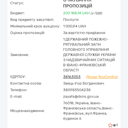
ОЧІКУВАННЯ
Статус:
ПРОПОЗИЦІЙ
Бюджет:
200 188,14
UAH
(з ПДВ)
Вид предмету закупівлі:
Послуги
Мінімальний крок аукціону:
1 000,94 UAH
Оцінка пропозицій:
За вартістю придбання
1 ДЕРЖАВНИЙ ПОЖЕЖНО-
РЯТУВАЛЬНИЙ ЗАГІН
ГОЛОВНОГО УПРАВЛІННЯ
Замовник:
ДЕРЖАВНОЇ СЛУЖБИ УКРАЇНИ
З НАДЗВИЧАЙНИХ СИТУАЦІЙ
В ІВАНО-ФРАНКІВСЬКІЙ
ОБЛАСТІ
ЄДРПОУ:
38163053
Досьє YouControl
Контактна особа:
Заяць Ігор Богданович
Телефон:
380983504238
E-mail:
zayats@dsns.gov.ua
76018,
Україна
,
Івано-
Франківська область,
Івано-
Місцезнаходження:
Франківськ,
вул.Франка,
будинок 6
1