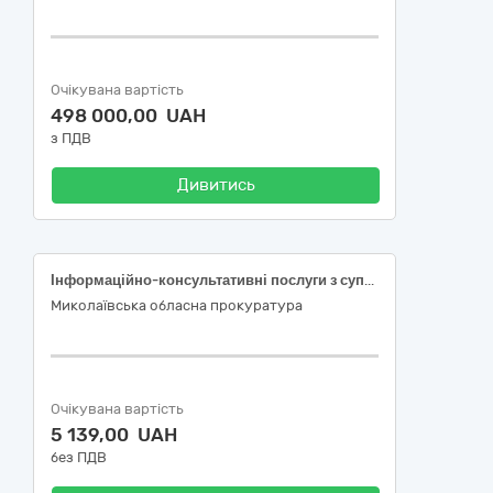
Очікувана вартість
498 000,00 UAH
з ПДВ
Дивитись
Інформаційно-консультативні послуги з супроводження програмного забезпечення «M.E.Doc» та послуги з налаштування поштового з’єднання
Миколаївська обласна прокуратура
Очікувана вартість
5 139,00 UAH
без ПДВ