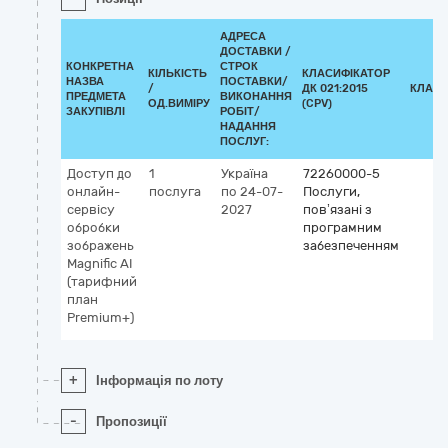
АДРЕСА
ДОСТАВКИ /
КОНКРЕТНА
СТРОК
КІЛЬКІСТЬ
КЛАСИФІКАТОР
НАЗВА
ПОСТАВКИ/
/
ДК 021:2015
КЛАСИ
ПРЕДМЕТА
ВИКОНАННЯ
ОД.ВИМІРУ
(CPV)
ЗАКУПІВЛІ
РОБІТ/
НАДАННЯ
ПОСЛУГ:
Доступ до
1
Україна
72260000-5
онлайн-
послуга
по 24-07-
Послуги,
сервісу
2027
пов’язані з
обробки
програмним
зображень
забезпеченням
Magnific AI
(тарифний
план
Premium+)
+
Інформація по лоту
-
Пропозиції