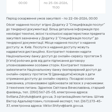
00:00
по 25-06-2026,
11:00
Період оскарження умов закупівлі - по
22-06-2026, 00:00
Обсяг надання послуг згідно Додатку 2 “Специфікація послуг”
до тендерної документації. Більш детальна інформація про
необхідні технічні, якісні та кількісні характеристики предмета
закупівлі зазначена у Додатку 2 “Специфікація послуг” до
тендерної документації. Місце надання послуг з надання
доступу: м. Київ. Послуги з надання доступу можуть
надаватися дистанційно. Контрагент повинен надати
Національному банку доступ до онлайн-сервісу протягом 5
(п’яти) робочих днів від дати підписання договору
уповноваженими особами сторін. Контрагент повинен
забезпечити Національному банку безперервний доступ до
онлайн-сервісу протягом 12 (дванадцяти) місяців з дати
отримання доступу до онлайн-сервісу. Посадові особи
замовника, уповноважені здійснювати зв'язок з учасниками:
З технічних питань: Здрилюк Світлана Вячеславівна, старший
фахівець, тел.: (050) 567-25-03, електронна адреса:
Svitlana.Zdryliuk@bank.gov.ua; З організаційних питань: Шітив
Віктор Адальбертович, головний експерт, тел. (067) 273-45-
37, електронна адреса: Viktor.Shityv@bank.gov.ua.