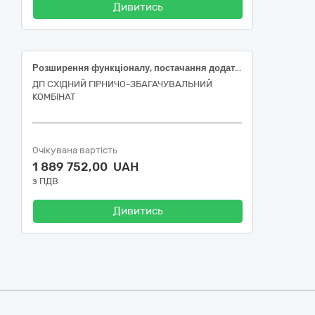
Дивитись
Розширення функціоналу, постачання додаткових ліцензій та технічна підтримка системи електронного документообігу
ДП СХІДНИЙ ГІРНИЧО-ЗБАГАЧУВАЛЬНИЙ
КОМБІНАТ
Очікувана вартість
1 889 752,00 UAH
з ПДВ
Дивитись