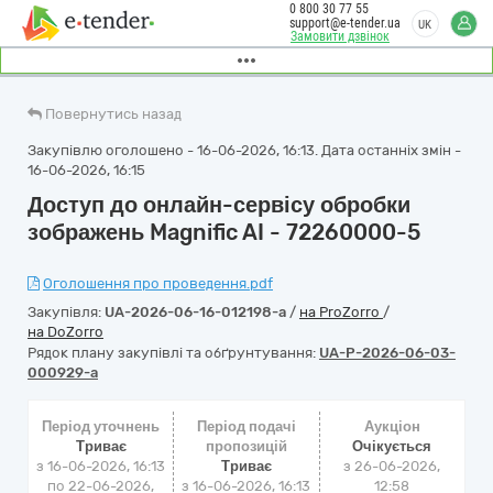
0 800 30 77 55
support@e-tender.ua
UK
Замовити дзвінок
Повернутись назад
Закупівлю оголошено - 16-06-2026, 16:13. Дата останніх змін -
16-06-2026, 16:15
Доступ до онлайн-сервісу обробки
зображень Magnific AI - 72260000-5
Оголошення про проведення.pdf
Закупівля:
UA-2026-06-16-012198-a
/
на ProZorro
/
на DoZorro
Рядок плану закупівлі та обґрунтування:
UA-P-2026-06-03-
000929-a
Період уточнень
Період подачі
Аукціон
Триває
пропозицій
Очікується
з 16-06-2026, 16:13
Триває
з
26-06-2026,
по 22-06-2026,
з 16-06-2026, 16:13
12:58