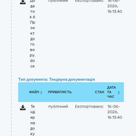
До
публічний
Експортовано:
16-06-
да
2026,
то
16:13:40
к 6
Пр
оє
кт
до
го
во
ру.
do
cx
Тип документа: Тендерна документація
ДАТА
ФАЙЛ
ПРИВАТНІСТЬ
СТАН
ТА
ЧАС
Те
публічний
Експортовано:
16-06-
нд
2026,
ер
16:13:40
на
до
ку