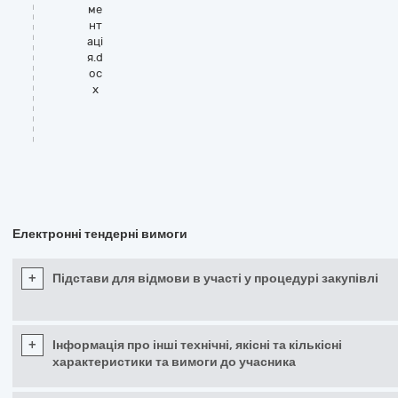
ме
нт
аці
я.d
oc
x
Електронні тендерні вимоги
+
Підстави для відмови в участі у процедурі закупівлі
+
Інформація про інші технічні, якісні та кількісні
характеристики та вимоги до учасника