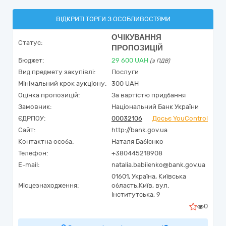
ВІДКРИТІ ТОРГИ З ОСОБЛИВОСТЯМИ
ОЧІКУВАННЯ
Статус:
ПРОПОЗИЦІЙ
Бюджет:
29 600
UAH
(з ПДВ)
Вид предмету закупівлі:
Послуги
Мінімальний крок аукціону:
300 UAH
Оцінка пропозицій:
За вартістю придбання
Замовник:
Національний Банк України
ЄДРПОУ:
00032106
Досьє YouControl
Сайт:
http://bank.gov.ua
Контактна особа:
Наталя Бабієнко
Телефон:
+380445218908
E-mail:
natalia.babiienko@bank.gov.ua
01601,
Україна
,
Київська
Місцезнаходження:
область,
Київ,
вул.
Інститутська, 9
0