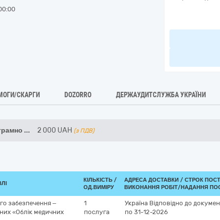
00:00
МОГИ/СКАРГИ
DOZORRO
ДЕРЖАУДИТСЛУЖБА УКРАЇНИ
грамно
...
2 000
UAH
(з ПДВ)
КІЛЬКІСТЬ /
АДРЕСА ДОСТАВКИ /
СТРОК ПОС
ВЛІ
ОД.ВИМІРУ
ВИКОНАННЯ РОБІТ/НАДАННЯ ПОС
го забезпечення –
1
Україна
Відповідно до докумен
них «Облік медичних
послуга
по 31-12-2026