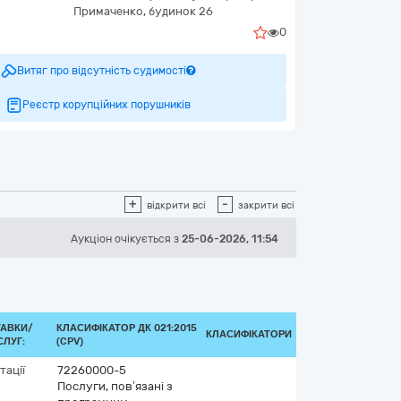
Примаченко, будинок 26
0
Витяг про відсутність судимості
Реєстр корупційних порушників
+
-
відкрити всі
закрити всі
Аукціон
очікується
з
25-06-2026, 11:54
ТАВКИ/
КЛАСИФІКАТОР ДК 021:2015
КЛАСИФІКАТОРИ
ЛУГ:
(CPV)
тації
72260000-5
Послуги, пов’язані з