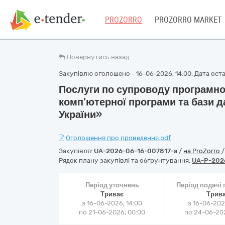
PROZORRO
PROZORRO MARKET
Повернутись назад
Закупівлю оголошено - 16-06-2026, 14:00. Дата остан
Послуги по супроводу програмно
комп’ютерної програми та бази д
України»
Оголошення про проведення.pdf
Закупівля:
UA-2026-06-16-007817-a
/
на ProZorro
Рядок плану закупівлі та обґрунтування:
UA-P-202
Період уточнень
Період подачі
Триває
Трив
з 16-06-2026, 14:00
з 16-06-202
по 21-06-2026, 00:00
по 24-06-202