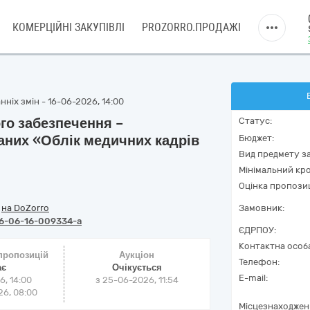
КОМЕРЦІЙНІ ЗАКУПІВЛІ
PROZORRO.ПРОДАЖІ
ніх змін - 16-06-2026, 14:00
го забезпечення –
Статус:
аних «Облік медичних кадрів
Бюджет:
Вид предмету за
Мінімальний кро
Оцінка пропозиц
/
на DoZorro
Замовник:
6-06-16-009334-a
ЄДРПОУ:
Контактна особ
 пропозицій
Аукціон
Телефон:
ає
Очікується
E-mail:
6, 14:00
з
25-06-2026, 11:54
6, 08:00
Місцезнаходжен