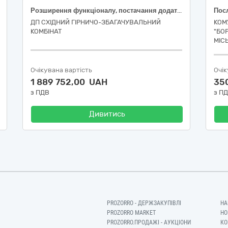
Розширення функціоналу, постачання додаткових ліцензій та технічна підтримка системи електронного документообігу
ДП СХІДНИЙ ГІРНИЧО-ЗБАГАЧУВАЛЬНИЙ
КОМ
КОМБІНАТ
"БО
МІС
Очікувана вартість
Очік
1 889 752,00 UAH
35
з ПДВ
з П
Дивитись
PROZORRO - ДЕРЖЗАКУПІВЛІ
НА
PROZORRO MARKET
НО
PROZORRO.ПРОДАЖІ - АУКЦІОНИ
КО