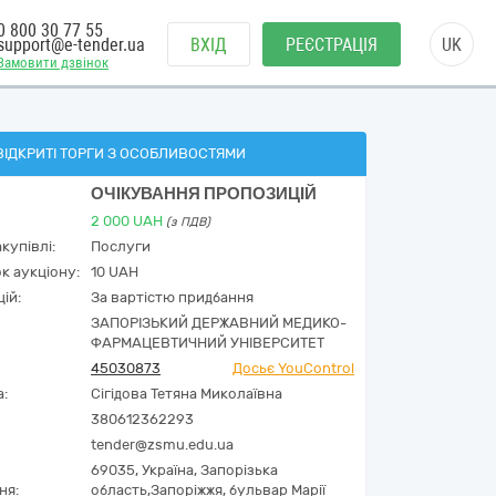
0 800 30 77 55
support@e-tender.ua
ВХІД
РЕЄСТРАЦІЯ
UK
Замовити дзвінок
ВІДКРИТІ ТОРГИ З ОСОБЛИВОСТЯМИ
ОЧІКУВАННЯ ПРОПОЗИЦІЙ
2 000
UAH
(з ПДВ)
купівлі:
Послуги
к аукціону:
10 UAH
ій:
За вартістю придбання
ЗАПОРІЗЬКИЙ ДЕРЖАВНИЙ МЕДИКО-
ФАРМАЦЕВТИЧНИЙ УНІВЕРСИТЕТ
45030873
Досьє YouControl
а:
Сігідова Тетяна Миколаївна
380612362293
tender@zsmu.edu.ua
69035,
Україна
,
Запорізька
ня:
область,
Запоріжжя,
бульвар Марії