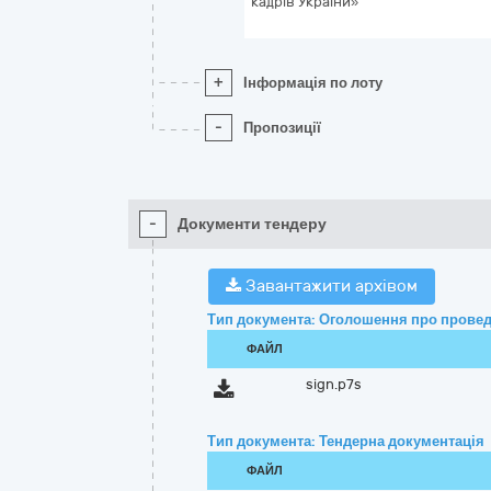
кадрів України»
+
Інформація по лоту
-
Пропозиції
-
Документи тендеру
Завантажити архівом
Тип документа: Оголошення про провед
ФАЙЛ
sign.p7s
Тип документа: Тендерна документація
ФАЙЛ