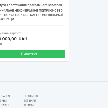
Послуги з постачання програмного забезпечення лабораторної інформаційної системи для цифровізації основних процесів лабораторних підрозділів
УНАЛЬНЕ НЕКОМЕРЦІЙНЕ ПІДПРИЄМСТВО
РЩІВСЬКА МІСЬКА ЛІКАРНЯ" БОРЩІВСЬКОЇ
ЬКОЇ РАДИ
увана вартість
0 000,00 UAH
ДВ
Дивитись
ВЧАННЯ
РЕГЛАМЕНТ
ВИНИ
ВЕБІНАРИ
НТАКТИ
ТАРИФИ