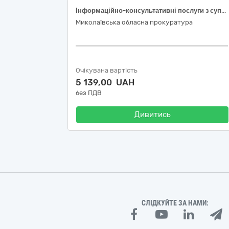
Інформаційно-консультативні послуги з супроводження програмного забезпечення «M.E.Doc» та послуги з налаштування поштового з’єднання
Миколаївська обласна прокуратура
Очікувана вартість
5 139,00 UAH
без ПДВ
Дивитись
СЛІДКУЙТЕ ЗА НАМИ: