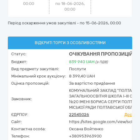
00:00
по 18-06-2026,
00:00
Період оскарження умов закупівлі - по
15-06-2026, 00:00
ВІДКРИТІ ТОРГИ З ОСОБЛИВОСТЯМИ
ОЧІКУВАННЯ ПРОПОЗИЦІЙ
Статус:
Бюджет:
839 940
UAH
(з ПДВ)
Вид предмету закупівлі:
Послуги
Мінімальний крок аукціону:
8 399,40 UAH
Оцінка пропозицій:
За вартістю придбання
КОМУНАЛЬНИЙ ЗАКЛАД "ПОЛТАВС
ЗАГАЛЬНООСВІТНЯ ШКОЛА І-ІІІ СТУ
Замовник:
№20 ІМЕНІ БОРИСА СЕРГИ ПОЛТАВС
МІСЬКОЇ РАДИ ПОЛТАВСЬКОЇ ОБЛАСТ
ЄДРПОУ:
22545026
Досьє Y
Сайт:
https://sites.google.com/view/schoo
Контактна особа:
Оксана Войтенко
Телефон:
+380953963900