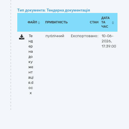
Тип документа: Тендерна документація
ДАТА
ФАЙЛ
ПРИВАТНІСТЬ
СТАН
ТА
ЧАС
Те
публічний
Експортовано:
10-06-
нд
2026,
ер
17:39:00
на
до
ку
ме
нт
аці
я.d
oc
x