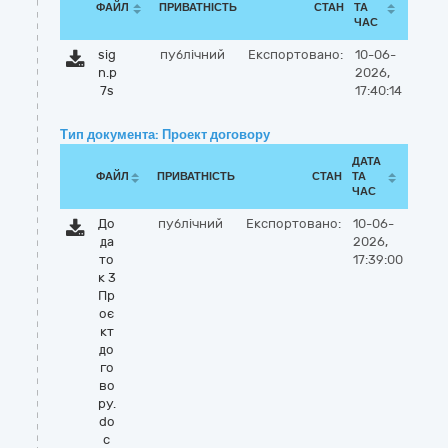
ФАЙЛ
ПРИВАТНІСТЬ
СТАН
ТА
ЧАС
sig
публічний
Експортовано:
10-06-
n.p
2026,
7s
17:40:14
Тип документа: Проект договору
ДАТА
ФАЙЛ
ПРИВАТНІСТЬ
СТАН
ТА
ЧАС
До
публічний
Експортовано:
10-06-
да
2026,
то
17:39:00
к 3
Пр
оє
кт
до
го
во
ру.
do
c