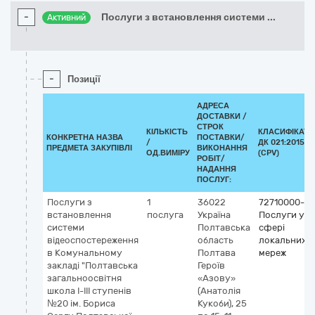
-
Послуги з встановлення системи
...
Активний
-
Позиції
АДРЕСА
ДОСТАВКИ /
СТРОК
КІЛЬКІСТЬ
КЛАСИФІКАТО
КОНКРЕТНА НАЗВА
ПОСТАВКИ/
/
ДК 021:2015
ПРЕДМЕТА ЗАКУПІВЛІ
ВИКОНАННЯ
ОД.ВИМІРУ
(CPV)
РОБІТ/
НАДАННЯ
ПОСЛУГ:
Послуги з
1
36022
72710000-0
встановлення
послуга
Україна
Послуги у
системи
Полтавська
сфері
відеоспостереження
область
локальних
в Комунальному
Полтава
мереж
закладі "Полтавська
Героїв
загальноосвітня
«Азову»
школа І-ІІІ ступенів
(Анатолія
№20 ім. Бориса
Кукоби), 25