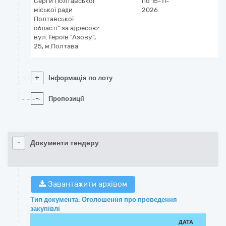
Серги Полтавської
по 15-11-
міської ради
2026
Полтавської
області" за адресою:
вул. Героїв "Азову",
25, м.Полтава
+
Інформація по лоту
-
Пропозиції
-
Документи тендеру
Завантажити архівом
Тип документа: Оголошення про проведення
закупівлі
ДАТА