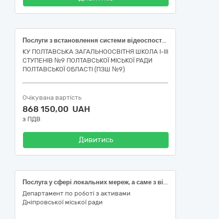
Послуги з встановлення системи відеоспостереження у Полтавській загальноосвітній школі І-ІІІ ступенів № 9 Полтавської міської ради Полтавської області, за адресою: м. Полтава, вул. Шведська, 3
КУ ПОЛТАВСЬКА ЗАГАЛЬНООСВІТНЯ ШКОЛА І-ІІІ
СТУПЕНІВ №9 ПОЛТАВСЬКОЇ МІСЬКОЇ РАДИ
ПОЛТАВСЬКОЇ ОБЛАСТІ (ПЗШ №9)
Очікувана вартість
868 150,00 UAH
з ПДВ
Дивитись
Послуга у сфері локальних мереж, а саме з відновлення локальної обчислювальної мережі Головного архітектурно – планувального управління Департаменту по роботі з активами Дніпровської міської ради
Департамент по роботі з активами
Дніпровської міської ради