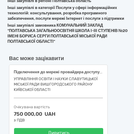
Інші закупівлі в регіоні Полтавська область
Інші закупівлі в категорії Послуги у сфері інформаційних
технологій: консультування, розробка програмного
забезпечення, послуги мережі Інтернет і послуги з підтримки
Інші закупівлі замовника КОМУНАЛЬНИЙ ЗАКЛАД
"ПОЛТАВСЬКА ЗАГАЛЬНООСВІТНЯ ШКОЛА І-ІІІ СТУПЕНІВ №20
ІМЕНІ БОРИСА СЕРГИ ПОЛТАВСЬКОЇ МІСЬКОЇ РАДИ
ПОЛТАВСЬКОЇ ОБЛАСТІ"
Вас може зацікавити
Підключення до мережі провайдера доступу до Інтернет та встановлення і налаштування мережевого обладнання з метою створення локальної комп’ютерної мережі доступу до Інтернет для закладів освіти м. Славутич
УПРАВЛІННЯ ОСВІТИ І НАУКИ СЛАВУТИЦЬКОЇ
МІСЬКОЇ РАДИ ВИШГОРОДСЬКОГО РАЙОНУ
КИЇВСЬКОЇ ОБЛАСТІ
Очікувана вартість
750 000,00 UAH
з ПДВ
Дивитись