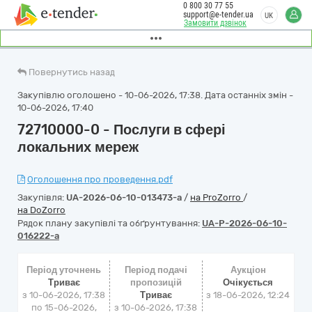
0 800 30 77 55
support@e-tender.ua
UK
Замовити дзвінок
Повернутись назад
Закупівлю оголошено - 10-06-2026, 17:38. Дата останніх змін -
10-06-2026, 17:40
72710000-0 - Послуги в сфері
локальних мереж
Оголошення про проведення.pdf
Закупівля:
UA-2026-06-10-013473-a
/
на ProZorro
/
на DoZorro
Рядок плану закупівлі та обґрунтування:
UA-P-2026-06-10-
016222-a
Період уточнень
Період подачі
Аукціон
Триває
пропозицій
Очікується
з 10-06-2026, 17:38
Триває
з
18-06-2026, 12:24
по 15-06-2026,
з 10-06-2026, 17:38