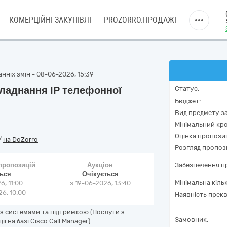
КОМЕРЦІЙНІ ЗАКУПІВЛІ
PROZORRO.ПРОДАЖІ
нніх змін - 08-06-2026, 15:39
бладнання ІР телефонної
Статус:
Бюджет:
Вид предмету за
Мінімальний кро
Оцінка пропозиц
/
на DoZorro
Розгляд пропоз
 пропозицій
Аукціон
Забезпечення пр
ться
Очікується
Мінімальна кіль
6, 11:00
з
19-06-2026, 13:40
6, 10:00
Наявність прекв
 із системами та підтримкою (Послуги з
Замовник:
 на базі Cisco Call Manager)