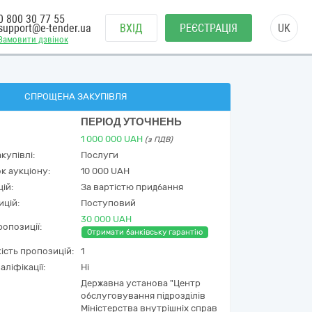
0 800 30 77 55
support@e-tender.ua
ВХІД
РЕЄСТРАЦІЯ
UK
Замовити дзвінок
СПРОЩЕНА ЗАКУПІВЛЯ
ПЕРІОД УТОЧНЕНЬ
1 000 000
UAH
(з ПДВ)
купівлі:
Послуги
к аукціону:
10 000 UAH
ій:
За вартістю придбання
ицій:
Поступовий
30 000 UAH
опозиції:
Отримати банківську гарантію
кість пропозицій:
1
аліфікації:
Ні
Державна установа "Центр
обслуговування підрозділів
Міністерства внутрішніх справ