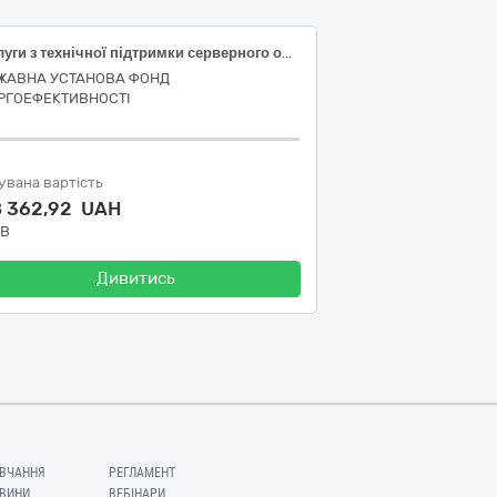
Послуги з технічної підтримки серверного обладнання HPE (код ДК 021:2015 72250000-2 «Послуги, пов’язані із системами та підтримкою»)
ЖАВНА УСТАНОВА ФОНД
РГОЕФЕКТИВНОСТІ
увана вартість
8 362,92 UAH
ДВ
Дивитись
ВЧАННЯ
РЕГЛАМЕНТ
ВИНИ
ВЕБІНАРИ