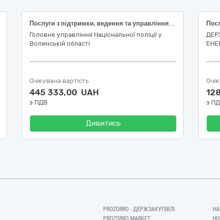
Послуги з підтримки, ведення та управління акаунтом Starlink згідно коду ДК 021:2015:72250000-2 - Послуги, пов’язані із системами та підтримкою
Головне управління Національної поліції у
ДЕР
Волинській області
ЕНЕ
Очікувана вартість
Очік
445 333,00 UAH
12
з ПДВ
з П
Дивитись
PROZORRO - ДЕРЖЗАКУПІВЛІ
НА
PROZORRO MARKET
НО