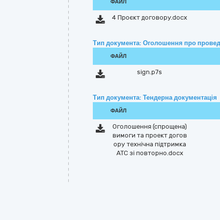
ФАЙЛ
4 Проєкт договору.docx
Тип документа: Оголошення про провед
ФАЙЛ
sign.p7s
Тип документа: Тендерна документація
ФАЙЛ
Оголошення (спрощена)
вимоги та проект догов
ору технічна підтримка
АТС зі повторно.docx