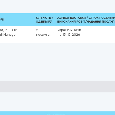
КІЛЬКІСТЬ /
АДРЕСА ДОСТАВКИ /
СТРОК ПОСТАВКИ
ВЛІ
ОД.ВИМІРУ
ВИКОНАННЯ РОБІТ/НАДАННЯ ПОСЛУГ:
аднання ІР
2
Україна
м. Київ
all Manager
послуга
по 15-12-2026