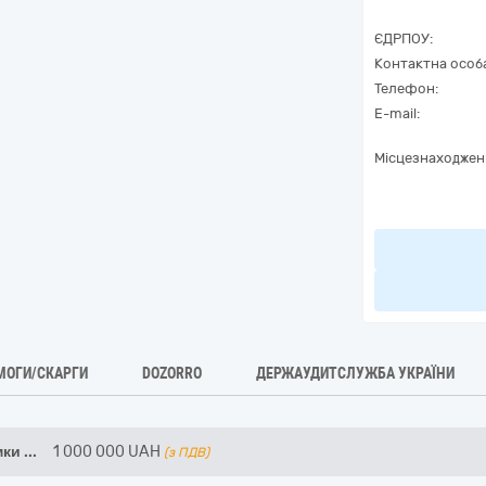
ЄДРПОУ:
Контактна особ
Телефон:
E-mail:
Місцезнаходжен
МОГИ/СКАРГИ
DOZORRO
ДЕРЖАУДИТСЛУЖБА УКРАЇНИ
имки
...
1 000 000
UAH
(з ПДВ)