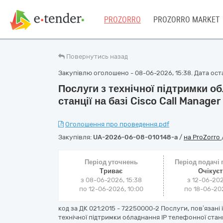
PROZORRO
PROZORRO MARKET
Повернутись назад
Закупівлю оголошено - 08-06-2026, 15:38. Дата оста
Послуги з технічної підтримки о
станції на базі Cisco Call Manager
Оголошення про проведення.pdf
Закупівля:
UA-2026-06-08-010148-a
/
на ProZorro
Період уточнень
Період подачі
Триває
Очікує
з 08-06-2026, 15:38
з 12-06-202
по 12-06-2026, 10:00
по 18-06-202
код за ДК 021:2015 - 72250000-2 Послуги, пов’язані
технічної підтримки обладнання ІР телефонної станції