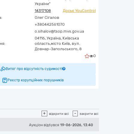
України"
14317108
Досьє YouControl
а:
Олег Сігалов
+380442561070
o.sihalov@tsop.mvs.gov.ua
04116,
Україна
,
Київська
ня:
область,
місто Київ,
вул.
Довнар-Запольського, 8
0
Витяг про відсутність судимості
Реєстр корупційних порушників
+
-
відкрити всі
закрити всі
Аукціон відбувся
19-06-2026, 13:40