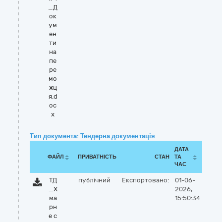
_Д
ок
ум
ен
ти
на
пе
ре
мо
жц
я.d
oc
x
Тип документа: Тендерна документація
ДАТА
ФАЙЛ
ПРИВАТНІСТЬ
СТАН
ТА
ЧАС
ТД
публічний
Експортовано:
01-06-
_Х
2026,
ма
15:50:34
рн
е с