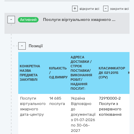
+
-
відкрити всі
закрити всі
-
Послуги віртуального хмарного
...
Активний
-
Позиції
АДРЕСА
ДОСТАВКИ /
КОНКРЕТНА
СТРОК
КІЛЬКІСТЬ
КЛАСИФІКАТОР
НАЗВА
ПОСТАВКИ/
/
ДК 021:2015
КЛ
ПРЕДМЕТА
ВИКОНАННЯ
ОД.ВИМІРУ
(CPV)
ЗАКУПІВЛІ
РОБІТ/
НАДАННЯ
ПОСЛУГ:
Послуги
14 685
Україна
72910000-2
віртуального
послуга
Відповідно
Послуги з
хмарного
до
резервного
дата-центру
документації
копіювання
з 01-07-2026
по 30-06-
2027