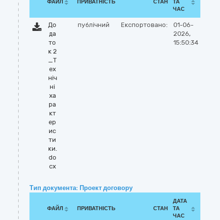
ФАЙЛ
ПРИВАТНІСТЬ
СТАН
ТА
ЧАС
До
публічний
Експортовано:
01-06-
да
2026,
то
15:50:34
к 2
_Т
ех
ніч
ні
ха
ра
кт
ер
ис
ти
ки.
do
cx
Тип документа: Проект договору
ДАТА
ФАЙЛ
ПРИВАТНІСТЬ
СТАН
ТА
ЧАС