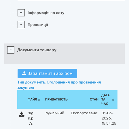
+
Інформація по лоту
-
Пропозиції
-
Документи тендеру
Завантажити архівом
Тип документа: Оголошення про проведення
закупівлі
ДАТА
ФАЙЛ
ПРИВАТНІСТЬ
СТАН
ТА
ЧАС
sig
публічний
Експортовано:
01-06-
n.p
2026,
7s
15:54:25