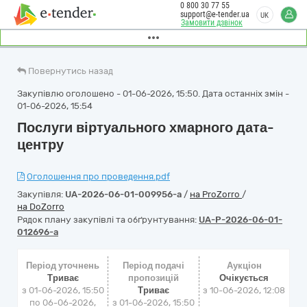
0 800 30 77 55
support@e-tender.ua
UK
Замовити дзвінок
Повернутись назад
Закупівлю оголошено - 01-06-2026, 15:50. Дата останніх змін -
01-06-2026, 15:54
Послуги віртуального хмарного дата-
центру
Оголошення про проведення.pdf
Закупівля:
UA-2026-06-01-009956-a
/
на ProZorro
/
на DoZorro
Рядок плану закупівлі та обґрунтування:
UA-P-2026-06-01-
012696-a
Період уточнень
Період подачі
Аукціон
Триває
пропозицій
Очікується
з 01-06-2026, 15:50
Триває
з
10-06-2026, 12:08
по 06-06-2026,
з 01-06-2026, 15:50