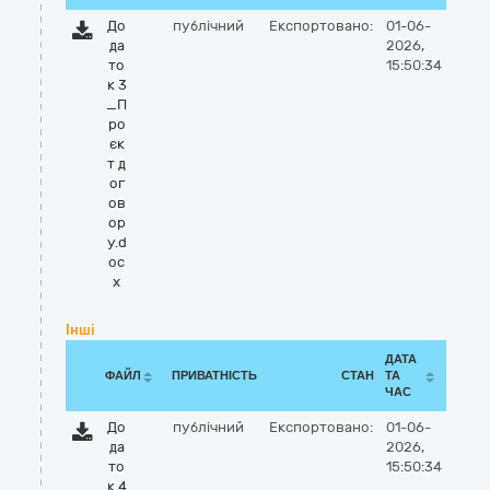
До
публічний
Експортовано:
01-06-
да
2026,
то
15:50:34
к 3
_П
ро
єк
т д
ог
ов
ор
у.d
oc
x
Інші
ДАТА
ФАЙЛ
ПРИВАТНІСТЬ
СТАН
ТА
ЧАС
До
публічний
Експортовано:
01-06-
да
2026,
то
15:50:34
к 4