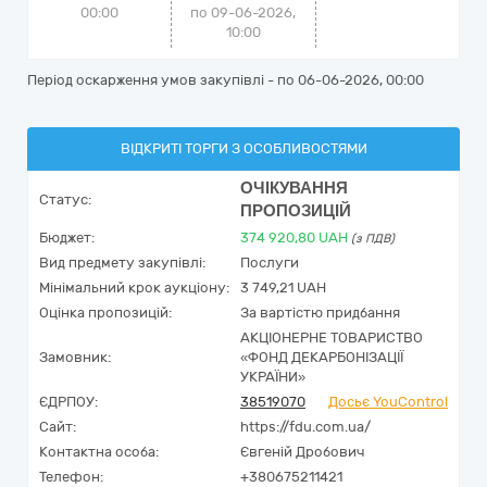
00:00
по 09-06-2026,
10:00
Період оскарження умов закупівлі - по
06-06-2026, 00:00
ВІДКРИТІ ТОРГИ З ОСОБЛИВОСТЯМИ
ОЧІКУВАННЯ
Статус:
ПРОПОЗИЦІЙ
Бюджет:
374 920,80
UAH
(з ПДВ)
Вид предмету закупівлі:
Послуги
Мінімальний крок аукціону:
3 749,21 UAH
Оцінка пропозицій:
За вартістю придбання
АКЦІОНЕРНЕ ТОВАРИСТВО
Замовник:
«ФОНД ДЕКАРБОНІЗАЦІЇ
УКРАЇНИ»
ЄДРПОУ:
38519070
Досьє YouControl
Сайт:
https://fdu.com.ua/
Контактна особа:
Євгеній Дробович
Телефон:
+380675211421