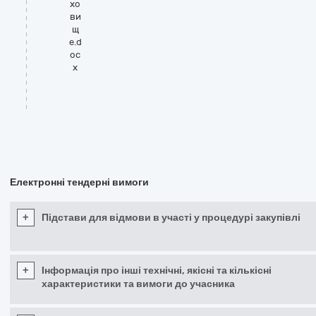
хо
ви
щ
е.d
oc
x
Електронні тендерні вимоги
+
Підстави для відмови в участі у процедурі закупівлі
+
Інформація про інші технічні, якісні та кількісні
характеристики та вимоги до учасника