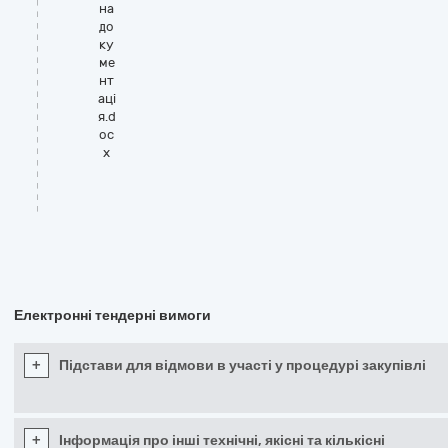
на
до
ку
ме
нт
аці
я.d
oc
x
Електронні тендерні вимоги
+
Підстави для відмови в участі у процедурі закупівлі
+
Інформація про інші технічні, якісні та кількісні