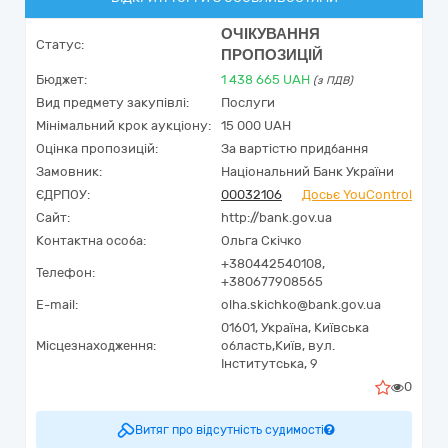
ОЧІКУВАННЯ
Статус:
ПРОПОЗИЦІЙ
Бюджет:
1 438 665
UAH
(з ПДВ)
Вид предмету закупівлі:
Послуги
Мінімальний крок аукціону:
15 000 UAH
Оцінка пропозицій:
За вартістю придбання
Замовник:
Національний Банк України
ЄДРПОУ:
00032106
Досьє YouControl
Сайт:
http://bank.gov.ua
Контактна особа:
Ольга Скічко
+380442540108,
Телефон:
+380677908565
E-mail:
olha.skichko@bank.gov.ua
01601,
Україна
,
Київська
Місцезнаходження:
область,
Київ,
вул.
Інститутська, 9
0
Витяг про відсутність судимості