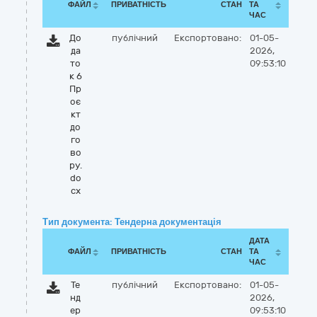
ФАЙЛ
ПРИВАТНІСТЬ
СТАН
ТА
ЧАС
До
публічний
Експортовано:
01-05-
да
2026,
то
09:53:10
к 6
Пр
оє
кт
до
го
во
ру.
do
cx
Тип документа: Тендерна документація
ДАТА
ФАЙЛ
ПРИВАТНІСТЬ
СТАН
ТА
ЧАС
Те
публічний
Експортовано:
01-05-
нд
2026,
ер
09:53:10