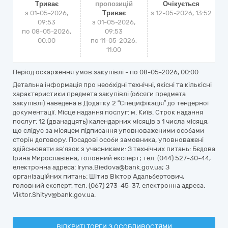
Триває
пропозицій
Очікується
з 01-05-2026,
Триває
з
12-05-2026, 13:52
09:53
з 01-05-2026,
по 08-05-2026,
09:53
00:00
по 11-05-2026,
11:00
Період оскарження умов закупівлі - по
08-05-2026, 00:00
Детальна інформація про необхідні технічні, якісні та кількісні
характеристики предмета закупівлі (обсяги предмета
закупівлі) наведена в Додатку 2 “Специфікація” до тендерної
документації. Місце надання послуг: м. Київ. Строк надання
послуг: 12 (дванадцять) календарних місяців з 1 числа місяця,
що слідує за місяцем підписання уповноваженими особами
сторін договору. Посадові особи замовника, уповноважені
здійснювати зв'язок з учасниками: З технічних питань: Бєдова
Ірина Мирославівна, головний експерт; тел. (044) 527-30-44,
електронна адреса: Iryna.Biedova@bank.gov.ua; З
організаційних питань: Шітив Віктор Адальбертович,
головний експерт, тел. (067) 273-45-37, електронна адреса:
Viktor.Shityv@bank.gov.ua.
ВІДКРИТІ ТОРГИ З ОСОБЛИВОСТЯМИ