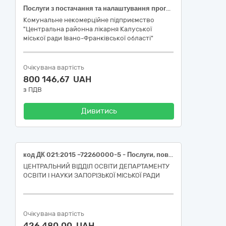
Послуги з постачання та налаштування програмного забезпечення лабораторної інформаційної системи для автоматизації лабораторних процесів в лабораторії
Комунальне некомерційне підприємство
"Центральна районна лікарня Калуської
міської ради Івано-Франківської області"
Очікувана вартість
800 146,67 UAH
з ПДВ
Дивитись
код ДК 021:2015 –72260000-5 - Послуги, пов’язані з програмним забезпеченням (послуги пов’язані із обслуговуванням програмного забезпечення (супровід програмного комплексу з бухгалтерського обліку «Crystal Finance Millennium»))
ЦЕНТРАЛЬНИЙ ВІДДІЛ ОСВІТИ ДЕПАРТАМЕНТУ
ОСВІТИ І НАУКИ ЗАПОРІЗЬКОЇ МІСЬКОЇ РАДИ
Очікувана вартість
426 480,00 UAH