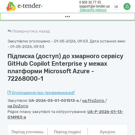
0 800 30 77 55
support@e-tender.ua
UK
Замовити дзвінок
Повернутись назад
Закупівлю оголошено - 01-05-2026, 09:53. Дата останніх змін
- 01-05-2026, 09:53
Підписка (доступ) до хмарного сервісу
GitHub Copilot Enterprise у межах
платформи Microsoft Azure -
72268000-1
Оголошення про проведення.pdf
Закупівля:
UA-2026-05-01-001513-a
/
на ProZorro
/
на DoZorro
Рядок плану закупівлі та обґрунтування:
UA-P-2026-01-13-
014983-a
Період уточнень
Період подачі
Аукціон