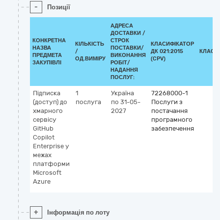
-
Позиції
АДРЕСА
ДОСТАВКИ /
КОНКРЕТНА
СТРОК
КІЛЬКІСТЬ
КЛАСИФІКАТОР
НАЗВА
ПОСТАВКИ/
/
ДК 021:2015
КЛАСИ
ПРЕДМЕТА
ВИКОНАННЯ
ОД.ВИМІРУ
(CPV)
ЗАКУПІВЛІ
РОБІТ/
НАДАННЯ
ПОСЛУГ:
Підписка
1
Україна
72268000-1
(доступ) до
послуга
по 31-05-
Послуги з
хмарного
2027
постачання
сервісу
програмного
GitHub
забезпечення
Copilot
Enterprise у
межах
платформи
Microsoft
Аzure
+
Інформація по лоту