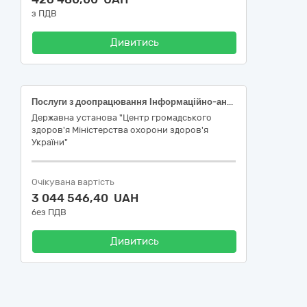
з ПДВ
Дивитись
Послуги з доопрацювання Інформаційно-аналітична система "Менеджмент послуг в сфері протидії соціально небезпечним захворюванням"
Державна установа "Центр громадського
здоров'я Міністерства охорони здоров'я
України"
Очікувана вартість
3 044 546,40 UAH
без ПДВ
Дивитись