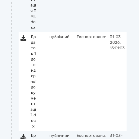
аці
я П
МГ.
do
cx
До
публічний
Експортовано:
31-03-
да
2026,
то
15:01:03
к 1
до
те
нд
ер
ної
до
ку
ме
нт
аці
ї .d
oc
x
До
публічний
Експортовано:
31-03-