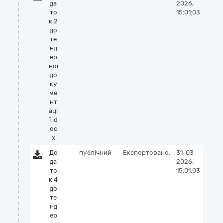
да
2026,
то
15:01:03
к 2
до
те
нд
ер
ної
до
ку
ме
нт
аці
ї .d
oc
x
До
публічний
Експортовано:
31-03-
да
2026,
то
15:01:03
к 4
до
те
нд
ер