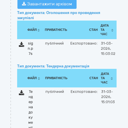
Завантажити архівом
Тип документа: Оголошення про проведення
закупівлі
ДАТА
ФАЙЛ
ПРИВАТНІСТЬ
СТАН
ТА
ЧАС
sig
публічний
Експортовано:
31-03-
n.p
2026,
7s
15:03:02
Тип документа: Тендерна документація
ДАТА
ФАЙЛ
ПРИВАТНІСТЬ
СТАН
ТА
ЧАС
Те
публічний
Експортовано:
31-03-
нд
2026,
ер
15:01:03
на
до
ку
ме
нт