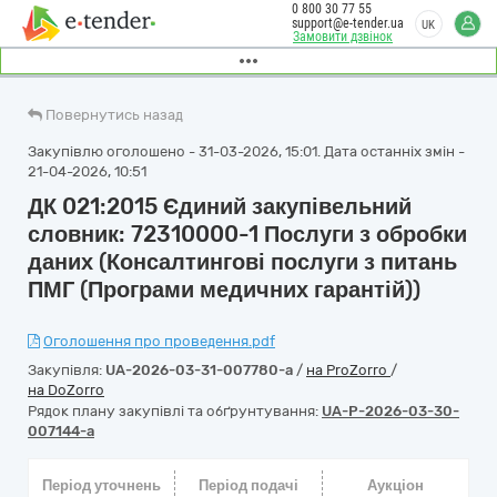
0 800 30 77 55
support@e-tender.ua
UK
Замовити дзвінок
Повернутись назад
Закупівлю оголошено - 31-03-2026, 15:01. Дата останніх змін -
21-04-2026, 10:51
ДК 021:2015 Єдиний закупівельний
словник: 72310000-1 Послуги з обробки
даних (Консалтингові послуги з питань
ПМГ (Програми медичних гарантій))
Оголошення про проведення.pdf
Закупівля:
UA-2026-03-31-007780-a
/
на ProZorro
/
на DoZorro
Рядок плану закупівлі та обґрунтування:
UA-P-2026-03-30-
007144-a
Період уточнень
Період подачі
Аукціон