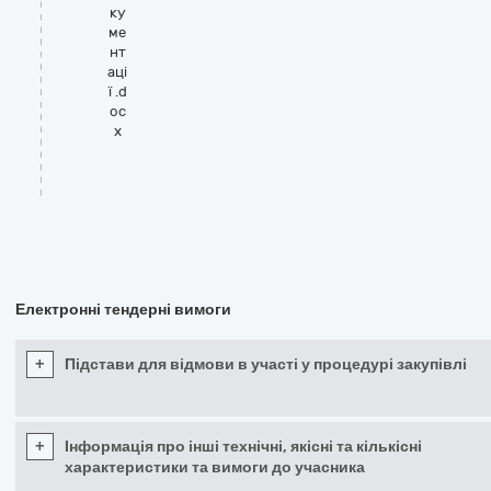
ку
ме
нт
аці
ї .d
oc
x
Електронні тендерні вимоги
+
Підстави для відмови в участі у процедурі закупівлі
+
Інформація про інші технічні, якісні та кількісні
характеристики та вимоги до учасника