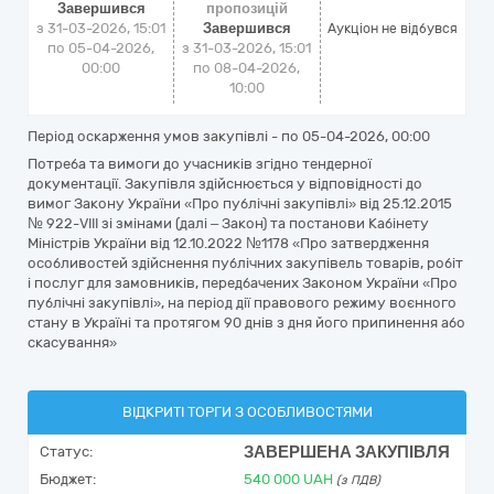
Завершився
пропозицій
з 31-03-2026, 15:01
Завершився
Аукціон не відбувся
по 05-04-2026,
з 31-03-2026, 15:01
00:00
по 08-04-2026,
10:00
Період оскарження умов закупівлі - по
05-04-2026, 00:00
Потреба та вимоги до учасників згідно тендерної
документації. Закупівля здійснюється у відповідності до
вимог Закону України «Про публічні закупівлі» від 25.12.2015
№ 922-VIII зі змінами (далі – Закон) та постанови Кабінету
Міністрів України від 12.10.2022 №1178 «Про затвердження
особливостей здійснення публічних закупівель товарів, робіт
і послуг для замовників, передбачених Законом України «Про
публічні закупівлі», на період дії правового режиму воєнного
стану в Україні та протягом 90 днів з дня його припинення або
скасування»
ВІДКРИТІ ТОРГИ З ОСОБЛИВОСТЯМИ
ЗАВЕРШЕНА ЗАКУПІВЛЯ
Статус:
Бюджет:
540 000
UAH
(з ПДВ)