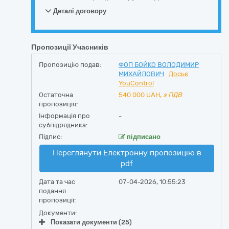
Деталі договору
Пропозиції Учасників
Пропозицію подав:
ФОП БОЙКО ВОЛОДИМИР
МИХАЙЛОВИЧ
Досьє
YouControl
Остаточна
540 000
UAH,
з ПДВ
пропозиція:
Інформація про
-
субпідрядника:
Підпис:
підписано
Переглянути Електронну пропозицію в
pdf
Дата та час
07-04-2026, 10:55:23
подання
пропозиції:
Документи:
Показати документи (25)