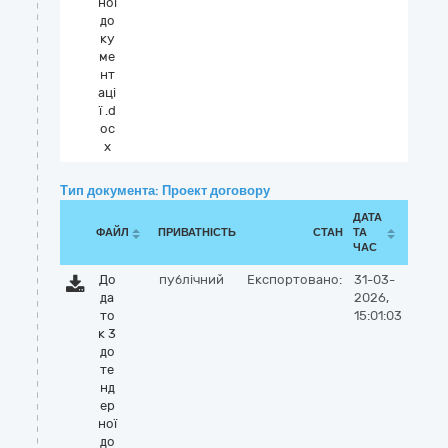
ної
до
ку
ме
нт
аці
ї .d
oc
x
Тип документа: Проект договору
ДАТА
ФАЙЛ
ПРИВАТНІСТЬ
СТАН
ТА
ЧАС
До
публічний
Експортовано:
31-03-
да
2026,
то
15:01:03
к 3
до
те
нд
ер
ної
до