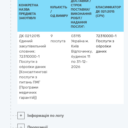
ДОСТАВКИ /
КОНКРЕТНА
СТРОК
КІЛЬКІСТЬ
КЛАСИФІКАТОР
НАЗВА
ПОСТАВКИ/
/
ДК 021:2015
КЛ
ПРЕДМЕТА
ВИКОНАННЯ
ОД.ВИМІРУ
(CPV)
ЗАКУПІВЛІ
РОБІТ/
НАДАННЯ
ПОСЛУГ:
ДК 021:2015
9
03115
72310000-1
Єдиний
послуга
Україна
м.
Послуги з
закупівельний
Київ
обробки
словник:
Відпочинку,
даних
72310000-1
будинок 11
Послуги з
по 31-12-
обробки даних
2026
(Консалтингові
послуги з
питань ПМГ
(Програми
медичних
гарантій))
+
Інформація по лоту
-
Пропозиції