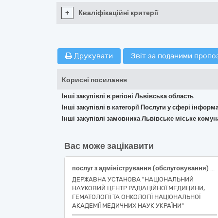
+
Кваліфікаційні критерії
Друкувати
Звіт за поданими пропо
Корисні посилання
Інші закупівлі в регіоні Львівська область
Інші закупівлі в категорії Послуги у сфері інфор
Інші закупівлі замовника Львівське міське кому
Вас може зацікавити
послуг з адміністрування (обслуговування) програмного забезпечення комп’ютерної програми: «Українська бухгалтерська система УБС» 12 робочих місць (2 бази даних) в складі модулів: Бухгалтерія, Заробітна плата, Торгівля та склад, Громадське харчування, Персонал з додатковою програмною функцією XML-документи - код за ДК 021:2015 72260000-5 «Послуги, пов’язані з програмним забезпеченням
ДЕРЖАВНА УСТАНОВА "НАЦІОНАЛЬНИЙ
НАУКОВИЙ ЦЕНТР РАДІАЦІЙНОЇ МЕДИЦИНИ,
ГЕМАТОЛОГІЇ ТА ОНКОЛОГІЇ НАЦІОНАЛЬНОЇ
АКАДЕМІЇ МЕДИЧНИХ НАУК УКРАЇНИ"