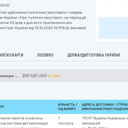
00:00
ей здійснення публічних закупівель товарів,
 України «Про публічні закупівлі», на період дії
ягом 90 днів з дня його припинення або
стрів України від 12.10.2022 №1178 (зі змінами)
МОГИ/СКАРГИ
DOZORRO
ДЕРЖАУДИТСЛУЖБА УКРАЇНИ
 викори
...
209 520
UAH
(з ПДВ)
КІЛЬКІСТЬ /
АДРЕСА ДОСТАВКИ /
СТРОК
ВЛІ
ОД.ВИМІРУ
ВИКОНАННЯ РОБІТ/НАДАНН
тання пакетів оновлень
1
79017
Україна
Львівська 
на система автоматизації
послуга
Зелена,64