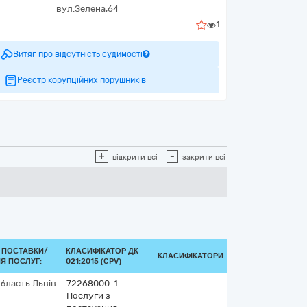
вул.Зелена,64
1
Витяг про відсутність судимості
Реєстр корупційних порушників
+
-
відкрити всі
закрити всі
 ПОСТАВКИ/
КЛАСИФІКАТОР ДК
КЛАСИФІКАТОРИ
Я ПОСЛУГ:
021:2015 (CPV)
область
Львів
72268000-1
Послуги з