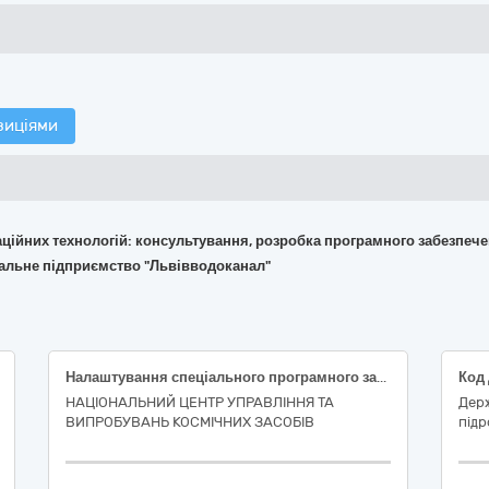
зиціями
маційних технологій: консультування, розробка програмного забезпече
нальне підприємство "Львівводоканал"
Налаштування спеціального програмного забезпечення універсальної наземної станції управління
НАЦІОНАЛЬНИЙ ЦЕНТР УПРАВЛІННЯ ТА
Дер
ВИПРОБУВАНЬ КОСМІЧНИХ ЗАСОБІВ
підр