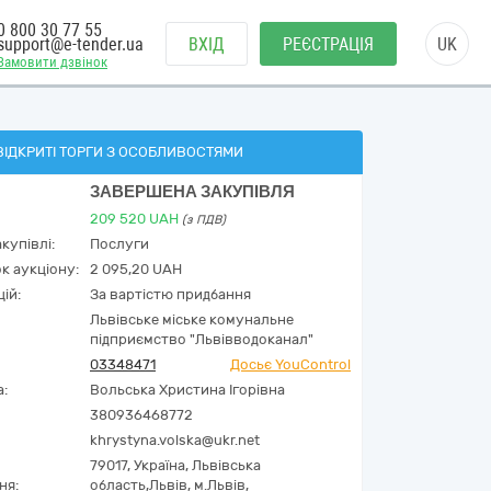
0 800 30 77 55
support@e-tender.ua
ВХІД
РЕЄСТРАЦІЯ
UK
Замовити дзвінок
ВІДКРИТІ ТОРГИ З ОСОБЛИВОСТЯМИ
ЗАВЕРШЕНА ЗАКУПІВЛЯ
209 520
UAH
(з ПДВ)
купівлі:
Послуги
к аукціону:
2 095,20 UAH
ій:
За вартістю придбання
Львівське міське комунальне
підприємство "Львівводоканал"
03348471
Досьє YouControl
а:
Вольська Христина Ігорівна
380936468772
khrystyna.volska@ukr.net
79017,
Україна
,
Львівська
ня:
область,
Львів,
м.Львів,