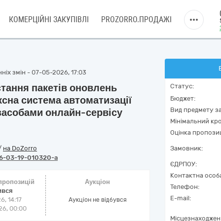
КОМЕРЦІЙНІ ЗАКУПІВЛІ
PROZORRO.ПРОДАЖІ
ніх змін - 07-05-2026, 17:03
стання пакетів оновлень
Статус:
сна система автоматизації
Бюджет:
Вид предмету за
 засобами онлайн-сервісу
Мінімальний кро
Оцінка пропозиц
/
на DoZorro
Замовник:
6-03-19-010320-a
ЄДРПОУ:
Контактна особ
 пропозицій
Аукціон
Телефон:
ився
E-mail:
6, 14:17
Аукціон не відбувся
6, 00:00
Місцезнаходжен