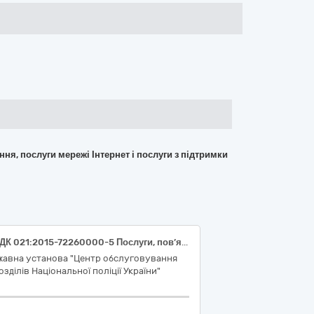
ння, послуги мережі Інтернет і послуги з підтримки
Код ДК 021:2015-72260000-5 Послуги, пов’язані з програмним забезпеченням (послуги з надання права користування програмним забезпеченням «LIGA360 PREMIUM» або еквівалент)
жавна установа "Центр обслуговування
озділів Національної поліції України"