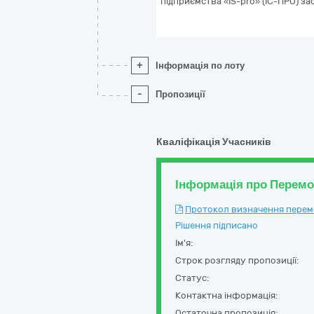
підприємства «IS-pro» (ІС-ПРО) з
+
Інформація по лоту
-
Пропозиції
Кваліфікація Учасників
Інформація про Перем
Протокол визначення перемож
Рішення підписано
Ім'я:
Строк розгляду пропозиції:
Статус:
Контактна інформація:
Остаточна пропозиція: