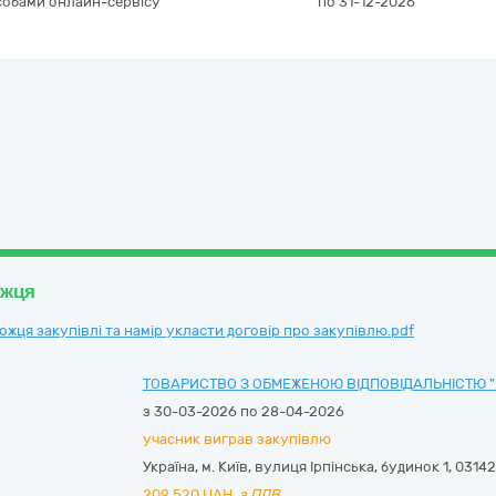
асобами онлайн-сервісу
по 31-12-2026
ожця
ця закупівлі та намір укласти договір про закупівлю.pdf
ТОВАРИСТВО З ОБМЕЖЕНОЮ ВІДПОВІДАЛЬНІСТЮ "І
з 30-03-2026 по 28-04-2026
учасник виграв закупівлю
Україна
,
м. Київ
,
вулиця Ірпінська, будинок 1
,
03142
209 520
UAH,
з ПДВ