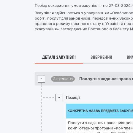
Період оскарження умов закупівлі - по
27-03-2026, 
Закупівля здійснюється з урахуванням «Особливост
робіт і послуг для замовників, передбачених Законом
правового режиму воєнного стану в Україні та прот
скасування», затверджених Постановою Кабінету Міні
ДЕТАЛІ ЗАКУПІВЛІ
ЗВЕРНЕННЯ
ВИ
-
Послуги з надання права
Завершено
-
Позиції
КОНКРЕТНА НАЗВА ПРЕДМЕТА ЗАКУПІ
Послуги з надання права викорис
комп’ютерної програми «Комплекс