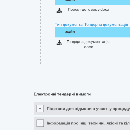
ФАЙЛ
Проєкт договору.docx
Тип документа: Тендерна документація
ФАЙЛ
Тендерна документація.
docx
Електронні тендерні вимоги
+
Підстави для відмови в участі у процеду
+
Інформація про інші технічні, якісні та 