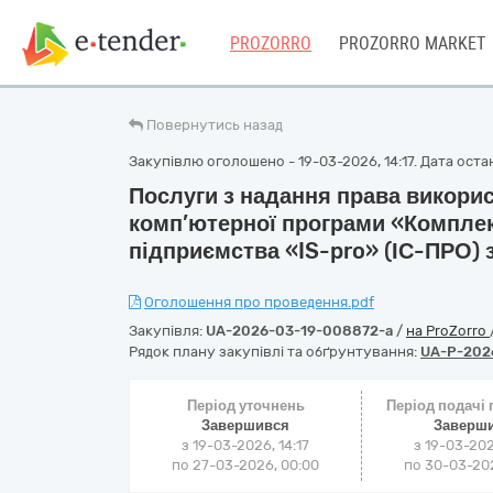
PROZORRO
PROZORRO MARKET
Повернутись назад
Закупівлю оголошено - 19-03-2026, 14:17. Дата остан
Послуги з надання права викори
комп’ютерної програми «Комплек
підприємства «IS-pro» (ІС-ПРО)
Оголошення про проведення.pdf
Закупівля:
UA-2026-03-19-008872-a
/
на ProZorro
Рядок плану закупівлі та обґрунтування:
UA-P-202
Період уточнень
Період подачі
Завершився
Заверш
з 19-03-2026, 14:17
з 19-03-202
по 27-03-2026, 00:00
по 30-03-202