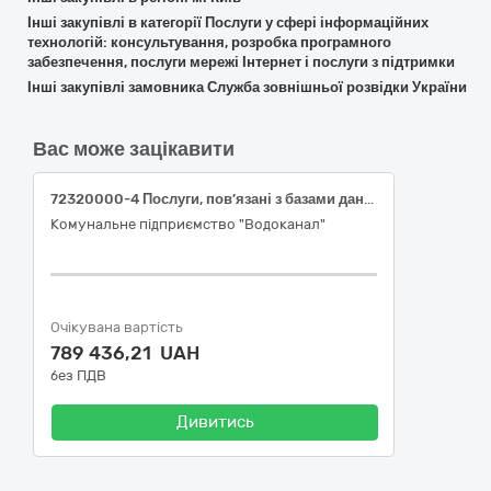
Інші закупівлі в категорії Послуги у сфері інформаційних
технологій: консультування, розробка програмного
забезпечення, послуги мережі Інтернет і послуги з підтримки
Інші закупівлі замовника Служба зовнішньої розвідки України
Вас може зацікавити
72320000-4 Послуги, пов’язані з базами даних. Послуги з впровадження програмного забезпечення «API SAF-T UA».
Комунальне підприємство "Водоканал"
Очікувана вартість
789 436,21 UAH
без ПДВ
Дивитись