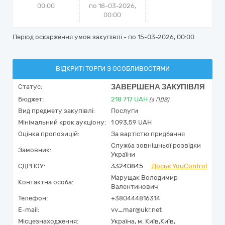
00:00
по 18-03-2026,
00:00
Період оскарження умов закупівлі - по
15-03-2026, 00:00
ВІДКРИТІ ТОРГИ З ОСОБЛИВОСТЯМИ
ЗАВЕРШЕНА ЗАКУПІВЛЯ
Статус:
Бюджет:
218 717
UAH
(з ПДВ)
Вид предмету закупівлі:
Послуги
Мінімальний крок аукціону:
1 093,59 UAH
Оцінка пропозицій:
За вартістю придбання
Служба зовнішньої розвідки
Замовник:
України
ЄДРПОУ:
33240845
Досьє YouControl
Марущак Володимир
Контактна особа:
Валентинович
Телефон:
+380444816314
E-mail:
vv_mar@ukr.net
Місцезнаходження:
Україна
,
м. Київ,
Київ,