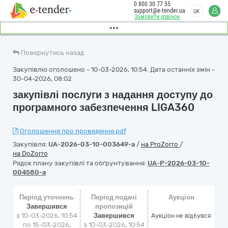
0 800 30 77 55
support@e-tender.ua
UK
Замовити дзвінок
Повернутись назад
Закупівлю оголошено - 10-03-2026, 10:54. Дата останніх змін -
30-04-2026, 08:02
закупівлі послуги з надання доступу до
програмного забезпечення LIGA360
Оголошення про проведення.pdf
Закупівля:
UA-2026-03-10-003649-a
/
на ProZorro
/
на DoZorro
Рядок плану закупівлі та обґрунтування:
UA-P-2026-03-10-
004580-a
Період уточнень
Період подачі
Аукціон
Завершився
пропозицій
з 10-03-2026, 10:54
Завершився
Аукціон не відбувся
по 15-03-2026,
з 10-03-2026, 10:54