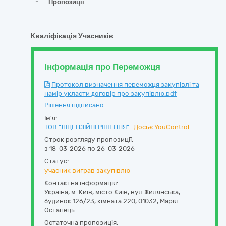
-
Пропозиції
Кваліфікація Учасників
Інформація про Переможця
Протокол визначення переможця закупівлі та
намір укласти договір про закупівлю.pdf
Рішення підписано
Ім'я:
ТОВ "ЛІЦЕНЗІЙНІ РІШЕННЯ"
Досьє YouControl
Строк розгляду пропозиції:
з 18-03-2026 по 26-03-2026
Статус:
учасник виграв закупівлю
Контактна інформація:
Україна
,
м. Київ
,
місто Київ,
вул.Жилянська,
будинок 126/23, кімната 220
,
01032
,
Марія
Остапець
Остаточна пропозиція: