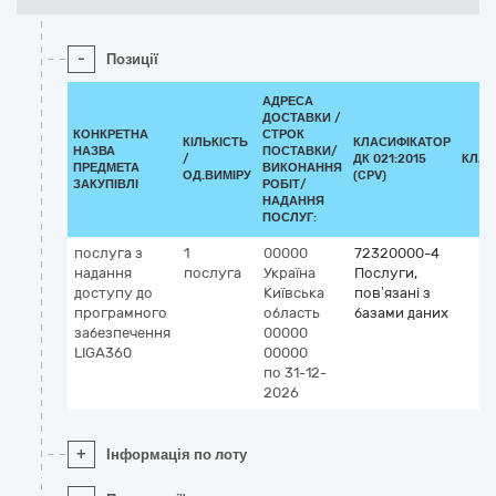
-
Позиції
АДРЕСА
ДОСТАВКИ /
КОНКРЕТНА
СТРОК
КІЛЬКІСТЬ
КЛАСИФІКАТОР
НАЗВА
ПОСТАВКИ/
/
ДК 021:2015
КЛАС
ПРЕДМЕТА
ВИКОНАННЯ
ОД.ВИМІРУ
(CPV)
ЗАКУПІВЛІ
РОБІТ/
НАДАННЯ
ПОСЛУГ:
послуга з
1
00000
72320000-4
надання
послуга
Україна
Послуги,
доступу до
Київська
пов’язані з
програмного
область
базами даних
забезпечення
00000
LIGA360
00000
по 31-12-
2026
+
Інформація по лоту