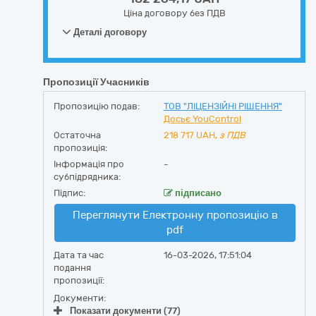
Ціна договору без ПДВ
Деталі договору
Пропозиції Учасників
Пропозицію подав:
ТОВ "ЛІЦЕНЗІЙНІ РІШЕННЯ"
Досьє YouControl
Остаточна
218 717
UAH,
з ПДВ
пропозиція:
Інформація про
-
субпідрядника:
Підпис:
підписано
Переглянути Електронну пропозицію в
pdf
Дата та час
16-03-2026, 17:51:04
подання
пропозиції:
Документи:
Показати документи (77)