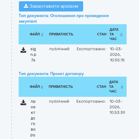
Завантажити архівом
Тип документа: Оголошення про проведення
закупівлі
ДАТА
ФАЙЛ
ПРИВАТНІСТЬ
СТАН
ТА
ЧАС
sig
публічний
Експортовано:
10-03-
n.p
2026,
7s
10:55:15
Тип документа: Проект договору
ДАТА
ФАЙЛ
ПРИВАТНІСТЬ
СТАН
ТА
ЧАС
пр
публічний
Експортовано:
10-03-
ое
2026,
кт
10:53:39
до
го
во
ру.