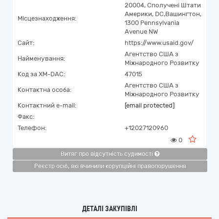
20004
,
Сполучені Штати
Америки
,
DC
,
Вашингтон
,
Місцезнаходження:
1300 Pennsylvania
Avenue NW
Сайт:
https://www.usaid.gov/
Aгентство США з
Найменування:
Міжнародного Розвитку
Код за
XM-DAC
:
47015
Aгентство США з
Контактна особа:
Міжнародного Розвитку
Контактний e-mail:
[email protected]
Факс:
Телефон:
+12027120960
0
Витяг про відсутність судимості
Реєстр осіб, які вчинили корупційні правопорушення
ДЕТАЛІ ЗАКУПІВЛІ