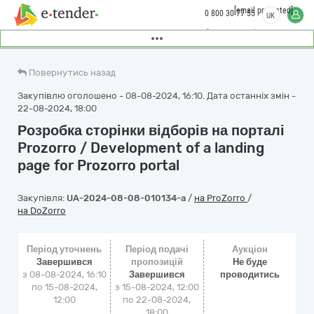
[email protected]
0 800 30 77 55
UK
Замовити дзвінок
Повернутись назад
Закупівлю оголошено - 08-08-2024, 16:10. Дата останніх змін -
22-08-2024, 18:00
Розробка сторінки відборів на порталі
Prozorro / Development of a landing
page for Prozorro portal
Закупівля:
UA-2024-08-08-010134-a
/
на ProZorro
/
на DoZorro
Період уточнень
Період подачі
Аукціон
Завершився
пропозицій
Не буде
з 08-08-2024, 16:10
Завершився
проводитись
по 15-08-2024,
з 15-08-2024, 12:00
12:00
по 22-08-2024,
18:00