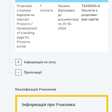
Розробка
1
Україна
72413000-8
сторінки
послуга
Відповідно
Послуги з
відборів на
до
розробки
порталі
документації
веб-сайтів
Prozorro /
по 31-10-
Development
2024
of a landing
page for
Prozorro
portal
+
Інформація по лоту
-
Пропозиції
Кваліфікація Учасників
Інформація про Учасника