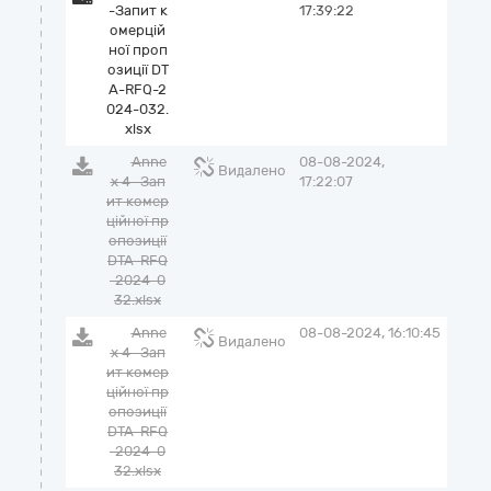
-Запит к
17:39:22
омерцій
ної проп
озиції DT
A-RFQ-2
024-032.
xlsx
Anne
08-08-2024,
Видалено
x 4 -Зап
17:22:07
ит комер
ційної пр
опозиції
DTA-RFQ
-2024-0
32.xlsx
Anne
08-08-2024, 16:10:45
Видалено
x 4 -Зап
ит комер
ційної пр
опозиції
DTA-RFQ
-2024-0
32.xlsx