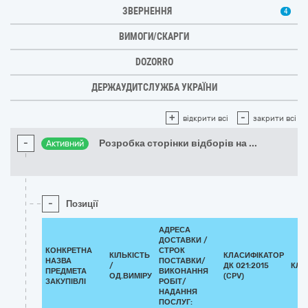
ЗВЕРНЕННЯ
4
ВИМОГИ/СКАРГИ
DOZORRO
ДЕРЖАУДИТСЛУЖБА УКРАЇНИ
+
-
відкрити всі
закрити всі
-
Розробка сторінки відборів на
...
Активний
-
Позиції
АДРЕСА
ДОСТАВКИ /
КОНКРЕТНА
СТРОК
КІЛЬКІСТЬ
КЛАСИФІКАТОР
НАЗВА
ПОСТАВКИ/
/
ДК 021:2015
КЛА
ПРЕДМЕТА
ВИКОНАННЯ
ОД.ВИМІРУ
(CPV)
ЗАКУПІВЛІ
РОБІТ/
НАДАННЯ
ПОСЛУГ: