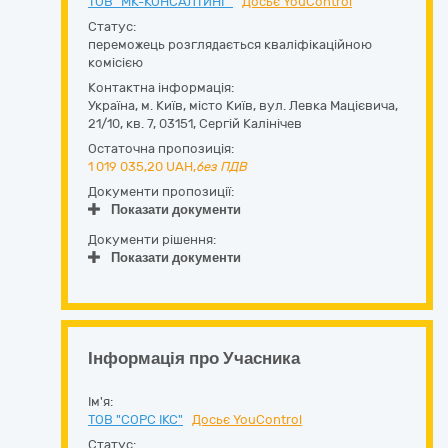
ТОВ "МК-КОНСАЛТИНГ"
Досьє YouControl
Статус:
переможець розглядається кваліфікаційною
комісією
Контактна інформація:
Україна
,
м. Київ
,
місто Київ,
вул. Левка Мацiєвича,
21/10, кв. 7
,
03151
,
Сергій Калінічев
Остаточна пропозиція:
1 019 035,20
UAH,
без ПДВ
Документи пропозиції:
Показати документи
Документи рішення:
Показати документи
Інформація про Учасника
Ім'я:
ТОВ "СОРС ІКС"
Досьє YouControl
Статус: