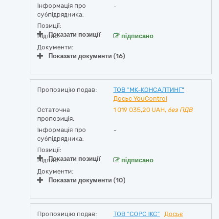
Інформація про
-
субпідрядника:
Позиції:
Показати позиції
Підпис:
підписано
Документи:
Показати документи (16)
Пропозицію подав:
ТОВ "МК-КОНСАЛТИНГ"
Досьє YouControl
Остаточна
1 019 035,20
UAH,
без ПДВ
пропозиція:
Інформація про
-
субпідрядника:
Позиції:
Показати позиції
Підпис:
підписано
Документи:
Показати документи (10)
Пропозицію подав:
ТОВ "СОРС ІКС"
Досьє