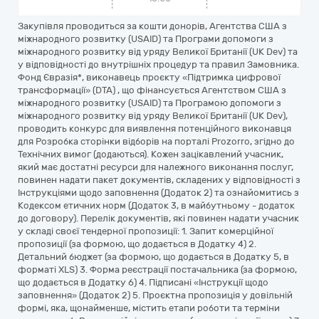
Закупівля проводиться за кошти донорів, Агентства США з
міжнародного розвитку (USAID) та Програми допомоги з
міжнародного розвитку від уряду Великої Британії (UK Dev) та
у відповідності до внутрішніх процедур та правил Замовника.
Фонд Євразія*, виконавець проєкту «Підтримка цифрової
трансформації» (DTA) , що фінансується Агентством США з
міжнародного розвитку (USAID) та Програмою допомоги з
міжнародного розвитку від уряду Великої Британії (UK Dev),
проводить конкурс для виявлення потенційного виконавця
для Розробка сторінки відборів на порталі Prozorro, згідно до
Технічних вимог (додаються). Кожен зацікавлений учасник,
який має достатні ресурси для належного виконання послуг,
повинен надати пакет документів, складених у відповідності з
Інструкціями щодо заповнення (Додаток 2) та ознайомитись з
Кодексом етичних норм (Додаток 3, в майбутньому - додаток
до договору). Перелік документів, які повинен надати учасник
у складі своєї тендерної пропозиції: 1. Запит комерційної
пропозиції (за формою, що додається в Додатку 4) 2.
Детальний бюджет (за формою, що додається в Додатку 5, в
форматі XLS) 3. Форма реєстрації постачальника (за формою,
що додається в Додатку 6) 4. Підписані «Інструкції щодо
заповнення» (Додаток 2) 5. Проєктна пропозиція у довільній
формі, яка, щонайменше, містить етапи роботи та терміни