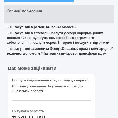
Корисні посилання
Інші закупівлі в регіоні Київська область
Інші закупівлі в категорії Послуги у сфері інформаційних
технологій: консультування, розробка програмного
забезпечення, послуги мережі Інтернет і послуги з підтримки
Інші закупівлі замовника Фонд «Євразія», проєкт міжнародної
технічної допомоги «Підтримка цифрової трансформації»
Вас може зацікавити
Послуги з підключення та доступу до мережі Інтернет за кодом ДК 021:2015: 72410000-7 — Послуги провайдерів
Головне управління Національної поліції у
Львівській області
Очікувана вартість
11 320,00 UAH