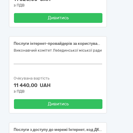
з ПДВ
Дивитись
Послуги інтернет-провайдерів за користування Інтернетом
Виконавчий комітет Лебединської міської ради
Очікувана вартість
11 440,00 UAH
з ПДВ
Дивитись
Послуги з доступу до мережі Інтернет, код ДК 021:2015:72410000-7 Послуги провайдерів.