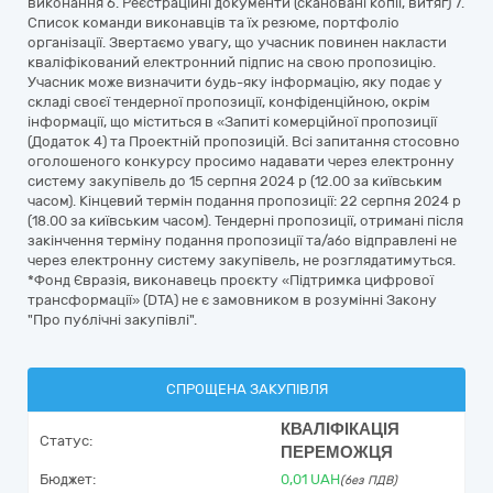
виконання 6. Реєстраційні документи (скановані копії, витяг) 7.
Список команди виконавців та їх резюме, портфоліо
організації. Звертаємо увагу, що учасник повинен накласти
кваліфікований електронний підпис на свою пропозицію.
Учасник може визначити будь-яку інформацію, яку подає у
складі своєї тендерної пропозиції, конфіденційною, окрім
інформації, що міститься в «Запиті комерційної пропозиції
(Додаток 4) та Проектній пропозицій. Всі запитання стосовно
оголошеного конкурсу просимо надавати через електронну
систему закупівель до 15 серпня 2024 р (12.00 за київським
часом). Кінцевий термін подання пропозиції: 22 серпня 2024 р
(18.00 за київським часом). Тендерні пропозиції, отримані після
закінчення терміну подання пропозиції та/або відправлені не
через електронну систему закупівель, не розглядатимуться.
*Фонд Євразія, виконавець проєкту «Підтримка цифрової
трансформації» (DTA) не є замовником в розумінні Закону
"Про публічні закупівлі".
СПРОЩЕНА ЗАКУПІВЛЯ
КВАЛІФІКАЦІЯ
Статус:
ПЕРЕМОЖЦЯ
Бюджет:
0,01
UAH
(без ПДВ)