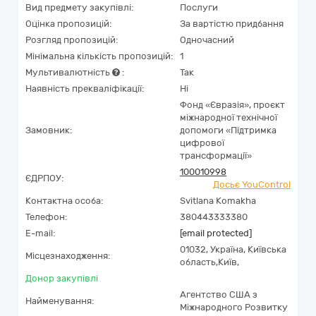
Вид предмету закупівлі:
Послуги
Оцінка пропозицій:
За вартістю придбання
Розгляд пропозицій:
Одночасний
Мінімальна кількість пропозицій:
1
Мультивалютність
:
Так
Наявність прекваліфікації:
Ні
Фонд «Євразія», проєкт
міжнародної технічної
Замовник:
допомоги «Підтримка
цифрової
трансформації»
100010998
ЄДРПОУ:
Досьє YouControl
Контактна особа:
Svitlana Komakha
Телефон:
380443333380
E-mail:
[email protected]
01032,
Україна
,
Київська
Місцезнаходження:
область,
Київ,
Донор закупівлі
Aгентство США з
Найменування:
Міжнародного Розвитку