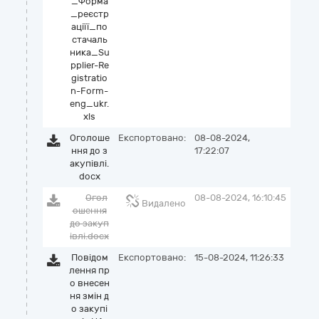
_Форма
_реєстр
аціїї_по
стачаль
ника_Su
pplier-Re
gistratio
n-Form-
eng_ukr.
xls
Оголоше
Експортовано:
08-08-2024,
ння до з
17:22:07
акупівлі.
docx
Огол
08-08-2024, 16:10:45
Видалено
ошення
до закуп
івлі.docx
Повідом
Експортовано:
15-08-2024, 11:26:33
лення пр
о внесен
ня змін д
о закупі