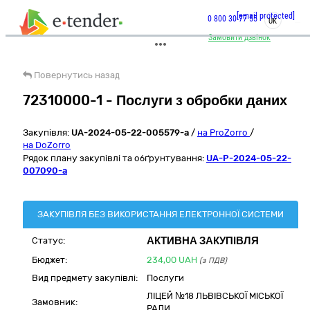
[email protected]
0 800 30 77 55
UK
Замовити дзвінок
Повернутись назад
72310000-1 - Послуги з обробки даних
Закупівля:
UA-2024-05-22-005579-a
/
на ProZorro
/
на DoZorro
Рядок плану закупівлі та обґрунтування:
UA-P-2024-05-22-
007090-a
ЗАКУПІВЛЯ БЕЗ ВИКОРИСТАННЯ ЕЛЕКТРОННОЇ СИСТЕМИ
АКТИВНА ЗАКУПІВЛЯ
Статус:
Бюджет:
234,00
UAH
(з ПДВ)
Вид предмету закупівлі:
Послуги
ЛІЦЕЙ №18 ЛЬВІВСЬКОЇ МІСЬКОЇ
Замовник:
РАДИ