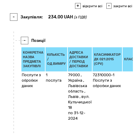
+
-
відкрити всі
закрити всі
-
Закупівля:
234,00
UAH
(з ПДВ)
-
Позиції
КОНКРЕТНА
АДРЕСА
КІЛЬКІСТЬ
КЛАСИФІКАТОР
НАЗВА
ДОСТАВКИ
/
ДК 021:2015
КЛАС
ПРЕДМЕТА
/ ПЕРІОД
ОД.ВИМІРУ
(CPV)
ЗАКУПІВЛІ
ДОСТАВКИ
Послуги з
1
79000
,
72310000-1
обробки
послуга
Україна
,
Послуги з
даних
Львівська
обробки даних
область
,
Львів
,
вул.
Кульчицької
18
по 31-12-
2024