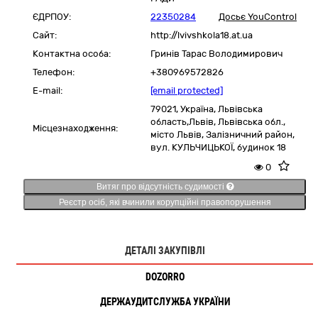
ЄДРПОУ:
22350284
Досьє YouControl
Сайт:
http://lvivshkola18.at.ua
Контактна особа:
Гринів Тарас Володимирович
Телефон:
+380969572826
E-mail:
[email protected]
79021,
Україна
,
Львівська
область,
Львів,
Львівська обл.,
Місцезнаходження:
місто Львів, Залізничний район,
вул. КУЛЬЧИЦЬКОЇ, будинок 18
0
Витяг про відсутність судимості
Реєстр осіб, які вчинили корупційні правопорушення
ДЕТАЛІ ЗАКУПІВЛІ
DOZORRO
ДЕРЖАУДИТСЛУЖБА УКРАЇНИ