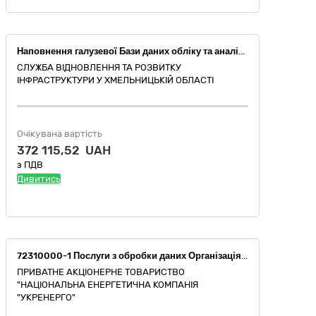
Наповнення галузевої Бази даних обліку та аналізу дорожньо-транспортних пригод (ДТП) інформацією про стан аварійності за IV квартал 2023 року та І-ІІІ квартал 2024 року на мережі автомобільних доріг загального користування державного значення Хмельницької області
СЛУЖБА ВІДНОВЛЕННЯ ТА РОЗВИТКУ
ІНФРАСТРУКТУРИ У ХМЕЛЬНИЦЬКІЙ ОБЛАСТІ
Очікувана вартість
372 115,52 UAH
з ПДВ
Дивитись
72310000-1 Послуги з обробки даних Організація каналів, передача даних, організація та надання захищеного доступу до мережі Інтернет до об'єктів та Центральних вузлів підключення НЕК "Укренерго"
ПРИВАТНЕ АКЦІОНЕРНЕ ТОВАРИСТВО
"НАЦІОНАЛЬНА ЕНЕРГЕТИЧНА КОМПАНІЯ
"УКРЕНЕРГО"