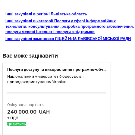
Інші закупівлі в регіоні Львівська область
Інші закупівлі в категорії Послуги у сфері інформаційних
технологій: консультування, розробка програмного забезпечення,
послуги мережі Інтернет і послуги з підтримки
Інші закупівлі замовника ЛІЦЕЙ №18 ЛЬВІВСЬКОЇ МІСЬКОЇ РАДИ
Вас може зацікавити
Послуги доступу та використання програмно-обчислювального комплексу для порівняння змісту текстів
Національний університет біоресурсів і
природокористування України
Очікувана вартість
240 000,00 UAH
з ПДВ
Дивитись