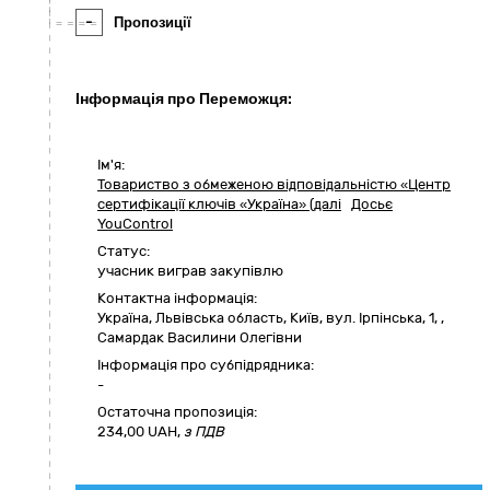
-
Пропозиції
Інформація про Переможця:
Ім'я:
Товариство з обмеженою відповідальністю «Центр
сертифікації ключів «Україна» (далі
Досьє
YouControl
Статус:
учасник виграв закупівлю
Контактна інформація:
Україна
,
Львівська область
,
Київ,
вул. Ірпінська, 1
,
,
Самардак Василини Олегівни
Інформація про субпідрядника:
-
Остаточна пропозиція:
234,00
UAH,
з ПДВ