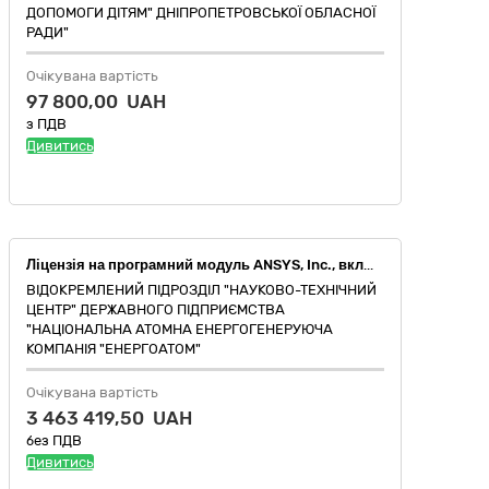
ДОПОМОГИ ДІТЯМ" ДНІПРОПЕТРОВСЬКОЇ ОБЛАСНОЇ
РАДИ"
Очікувана вартість
97 800,00 UAH
з ПДВ
Дивитись
Ліцензія на програмний модуль ANSYS, Inc., включаючи технічний супровід: ANSYS CFD Premium (PU+TECS)
ВІДОКРЕМЛЕНИЙ ПІДРОЗДІЛ "НАУКОВО-ТЕХНІЧНИЙ
ЦЕНТР" ДЕРЖАВНОГО ПІДПРИЄМСТВА
"НАЦІОНАЛЬНА АТОМНА ЕНЕРГОГЕНЕРУЮЧА
КОМПАНІЯ "ЕНЕРГОАТОМ"
Очікувана вартість
3 463 419,50 UAH
без ПДВ
Дивитись