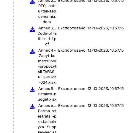
Annex 2_
Експортовано:
13-10-2023, 10:57:15
RFQ-Instr
uktsii-zap
ovnennia.
docx
Annex 3_
Експортовано:
13-10-2023, 10:57:15
Code-of-E
thics-1-1.p
df
Annex 4 -
Експортовано:
13-10-2023, 10:57:15
Zapyt-ko
mertsijnoi
-propozyt
sii TAPAS-
RFQ-2023
-024.xlsx
Annex 5_
Експортовано:
13-10-2023, 10:57:15
Detailed-b
udget.xlsx
Annex 6_
Експортовано:
13-10-2023, 10:57:15
Forma-rei
estratsii-p
ostachaln
yka_Supp
lier-Regist