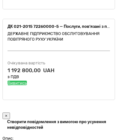
ДК 021-2015 72260000-5 — Послуги, пов’язані з програмним забезпеченням (послуги з актуалізації версії і адаптації програмного забезпечення та технічної підтримки і супроводження (обслуговування) комп'ютерної програми «Система електронного документообігу та автоматизації бізнес-процесів «Megapolis.DocNet»)
ДЕРЖАВНЕ ПІДПРИЄМСТВО ОБСЛУГОВУВАННЯ
ПОВІТРЯНОГО РУХУ УКРАЇНИ
Очікувана вартість
1 192 800,00 UAH
з ПДВ
Дивитись
×
Створити повідомлення з вимогою про усунення
невідповідностей
Опис: