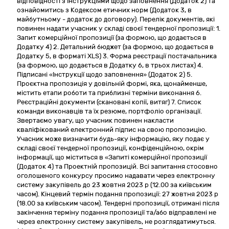
відповідності з Інструкціями щодо заповнення (Додаток 2) та
ознайомитись з Кодексом етичних норм (Додаток 3, в
майбутньому - додаток до договору). Перелік документів, які
повинен надати учасник у складі своєї тендерної пропозиції: 1.
Запит комерційної пропозиції (за формою, що додається в
Додатку 4) 2. Детальний бюджет (за формою, що додається в
Додатку 5, в форматі XLS) 3. Форма реєстрації постачальника
(за формою, що додається в Додатку 6, в трьох листах) 4.
Підписані «Інструкції щодо заповнення» (Додаток 2) 5.
Проєктна пропозиція у довільній формі, яка, щонайменше,
містить етапи роботи та приблизні терміни виконання 6.
Реєстраційні документи (скановані копії, витяг) 7. Список
команди виконавців та їх резюме, портфоліо організації.
Звертаємо увагу, що учасник повинен накласти
кваліфікований електронний підпис на свою пропозицію.
Учасник може визначити будь-яку інформацію, яку подає у
складі своєї тендерної пропозиції, конфіденційною, окрім
інформації, що міститься в «Запиті комерційної пропозиції
(Додаток 4) та Проектній пропозицій. Всі запитання стосовно
оголошеного конкурсу просимо надавати через електронну
систему закупівель до 23 жовтня 2023 р (12.00 за київським
часом). Кінцевий термін подання пропозиції: 27 жовтня 2023 р
(18.00 за київським часом). Тендерні пропозиції, отримані після
закінчення терміну подання пропозиції та/або відправлені не
через електронну систему закупівель, не розглядатимуться.