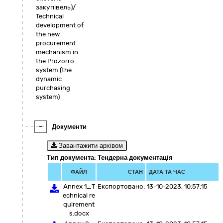
закупівель)/
Technical
development of
the new
procurement
mechanism in
the Prozorro
system (the
dynamic
purchasing
system)
-
Документи
Завантажити архівом
Тип документа: Тендерна документація
ФАЙЛ
СТАН
ДАТА ТА ЧАС
Annex 1_T
Експортовано:
13-10-2023, 10:57:15
echnical re
quirement
s.docx