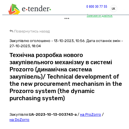
0 800 30 77 55
UK
Замовити дзвінок
Повернутись назад
Закупівлю оголошено - 13-10-2023, 10:56. Дата останніх змін -
27-10-2023, 18:04
Технічна розробка нового
закупівельного механізму в системі
Prozorro (динамічна cистема
закупівель)/ Technical development of
the new procurement mechanism in the
Prozorro system (the dynamic
purchasing system)
Закупівля:
UA-2023-10-13-003743-a
/
на ProZorro
/
на DoZorro