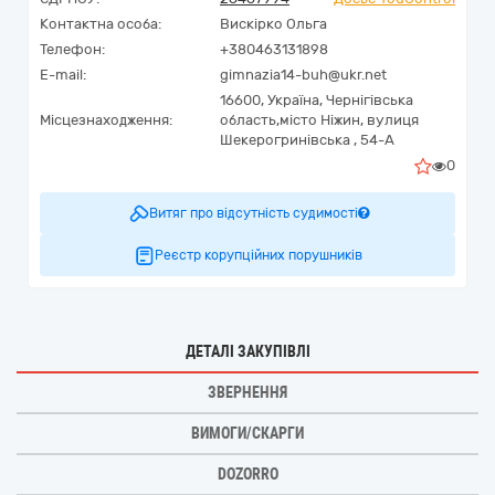
Контактна особа:
Вискірко Ольга
Телефон:
+380463131898
E-mail:
gimnazia14-buh@ukr.net
16600,
Україна
,
Чернігівська
Місцезнаходження:
область,
місто Ніжин,
вулиця
Шекерогринівська , 54-А
0
Витяг про відсутність судимості
Реєстр корупційних порушників
ДЕТАЛІ ЗАКУПІВЛІ
ЗВЕРНЕННЯ
ВИМОГИ/СКАРГИ
DOZORRO