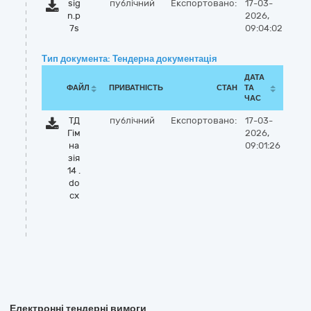
sig
публічний
Експортовано:
17-03-
n.p
2026,
7s
09:04:02
Тип документа: Тендерна документація
ДАТА
ФАЙЛ
ПРИВАТНІСТЬ
СТАН
ТА
ЧАС
ТД
публічний
Експортовано:
17-03-
Гім
2026,
на
09:01:26
зія
14 .
do
cx
Електронні тендерні вимоги