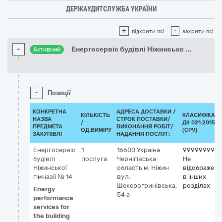
ДЕРЖАУДИТСЛУЖБА УКРАЇНИ
+
-
відкрити всі
закрити всі
-
Енергосервіс будівлі Ніжинсько
...
Активний
-
Позиції
КОНКРЕТНА
АДРЕСА ДОСТАВКИ /
КІЛЬКІСТЬ
КЛАСИФІКАТ
НАЗВА
СТРОК ПОСТАВКИ/
/
ДК 021:2015
ПРЕДМЕТА
ВИКОНАННЯ РОБІТ/
ОД.ВИМІРУ
(CPV)
ЗАКУПІВЛІ
НАДАННЯ ПОСЛУГ:
Енергосервіс
1
16600
Україна
99999999-9
будівлі
послуга
Чернігівська
Не
Ніжинської
область
м. Ніжин
відображене
гімназії № 14
вул.
в інших
Шекерогринівська,
розділах
Energy
54 а
performance
services for
the building