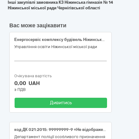
Інші закупівлі замовника КЗ Ніжинська гімназія № 14
Ніжинської міської ради Чернігівської області
Вас може зацікавити
Енергосервіс комплексу будівель Ніжинської гімназії № 17
Управління освіти Ніжинської міської ради
Очікувана вартість
0,00 UAH
з ПДВ
Дивитись
код ДК 021:2015: 99999999-9 «Не відображене в інших розділах» імітаційні гранати та засоби
Департамент поліції особливого призначення