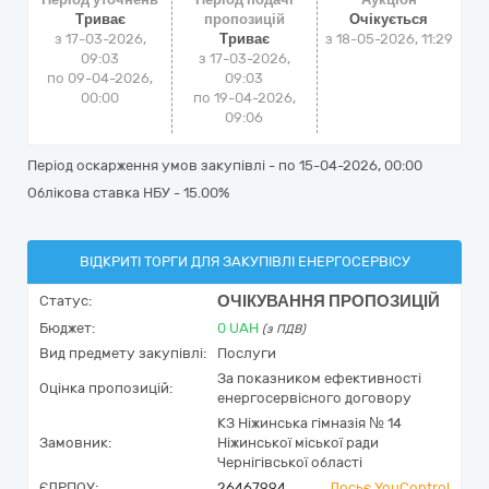
Триває
пропозицій
Очікується
з 17-03-2026,
Триває
з
18-05-2026, 11:29
09:03
з 17-03-2026,
по 09-04-2026,
09:03
00:00
по 19-04-2026,
09:06
Період оскарження умов закупівлі - по
15-04-2026, 00:00
Облікова ставка НБУ - 15.00%
ВІДКРИТІ ТОРГИ ДЛЯ ЗАКУПІВЛІ ЕНЕРГОСЕРВІСУ
ОЧІКУВАННЯ ПРОПОЗИЦІЙ
Статус:
Бюджет:
0
UAH
(з ПДВ)
Вид предмету закупівлі:
Послуги
За показником ефективності
Оцінка пропозицій:
енергосервісного договору
КЗ Ніжинська гімназія № 14
Замовник:
Ніжинської міської ради
Чернігівської області
ЄДРПОУ:
26467994
Досьє YouControl