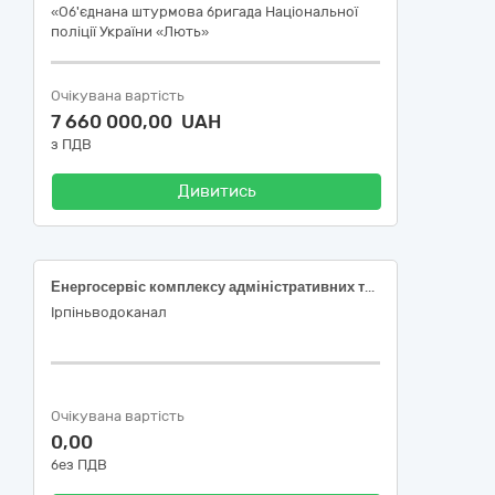
«Об'єднана штурмова бригада Національної
поліції України «Лють»
Очікувана вартість
7 660 000,00 UAH
з ПДВ
Дивитись
Енергосервіс комплексу адміністративних та виробничо-технічних споруд КП «ІРПІНЬВОДОКАНАЛ» (08205, Київська область, м.Ірпінь, вул. Соборна 1 А)
Ірпіньводоканал
Очікувана вартість
0,00
без ПДВ