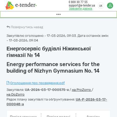
0 800 30 77 55
support@e-tender.ua
UK
Замовити дзвінок
Повернутись назад
Закупівлю оголошено - 17-03-2026, 09:03. Дата останніх змін
- 17-03-2026, 09:04
Енергосервіс будівлі Ніжинської
гімназії № 14
Energy performance services for the
building of Nizhyn Gymnasium No. 14
Оголошення про проведення.pdf
Закупівля:
UA-2026-03-17-000575-a
/
на ProZorro
/
на DoZorro
Рядок плану закупівлі та обґрунтування:
UA-P-2026-03-17-
000048-a
Період уточнень
Період подачі
Аукціон