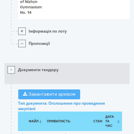
of Nizhyn
Gymnasium
No. 14
+
Інформація по лоту
-
Пропозиції
-
Документи тендеру
Завантажити архівом
Тип документа: Оголошення про проведення
закупівлі
ДАТА
ФАЙЛ
ПРИВАТНІСТЬ
СТАН
ТА
ЧАС