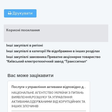
Друкувати
Корисні посилання
Інші закупівлі в регіоні
Інші закупівлі в категорії Не відображене в інших розділах
Інші закупівлі замовника Приватне акціонерне товариство
"Київський електротехнічний завод "Транссигнал"
Вас може зацікавити
Послуги з управління активами відповідно до ст. 21 Закону України «Про Національне агентство України з питань виявлення, розшуку та управління активами, одержаними від корупційних та інших злочинів», зокрема нерухомим майном: квартирою, загальною площею 98,7 кв.м, за адресою м. Київ, проспект Маяковського Володимира, будинок 1-В, квартира 55; нежитловим будинком, загальною площею 877,9 кв.м, за адресою: м. Київ, вулиця Тургенєвська, будинок 27 літ. Б, знаходиться на земельній ділянці площею 784 кв.м., кадастровий номер 8000000000:91:178:0062; житловим будинком, загальною площею 731,6 кв.м., за адресою: м. Київ, Оболонська набережна, будинок 57, знаходиться на земельній ділянці з кадастровим номером: 8000000000:78:094:0100; земельною ділянкою з кадастровим номером 8000000000:78:094:0100, площею (га): 0.0775, за адресою: м. Київ, Оболонська набережна, земельна ділянка 57; квартирою, загальною площею: 51,2 кв.м., за адресою: м. Київ, проспект Героїв Сталінграда, будинок 48, квартира 7; квартирою, загальною площею 69,1 кв.м., за адресою: м. Київ, вул. Автозаводська, будинок 99/4, квартира 43, за ДК 021:2015 (CPV) - 99999999-9 Не відображене в інших розділах
НАЦІОНАЛЬНЕ АГЕНТСТВО УКРАЇНИ З ПИТАНЬ
ВИЯВЛЕННЯ,РОЗШУКУ ТА УПРАВЛІННЯ
АКТИВАМИ,ОДЕРЖАНИМИ ВІД КОРУПЦІЙНИХ ТА
ІНШИХ ЗЛОЧИНІВ