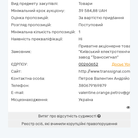
Вид предмету закупівлі:
Товари
Мінімальний крок аукціону:
39 584,88 UAH
Оцінка пропозицій:
За вартістю придбання
Розгляд пропозицій:
Поступовий
Мінімальна кількість пропозицій:
1
Наявність прекваліфікації:
Ні
Приватне акціонерне товари
Замовник:
"Київський електротехнічний
завод "Транссигнал"
ЄДРПОУ:
00260652
Досьє YouCon
Сайт:
http://www.transsignal.com.ua
Контактна особа:
Петров Валентин Андрійович
Телефон:
380679169879
E-mail:
valentine.orange.petrov@gmail
Місцезнаходження:
Україна
0
Витяг про відсутність судимості
Реєстр осіб, які вчинили корупційні правопорушення