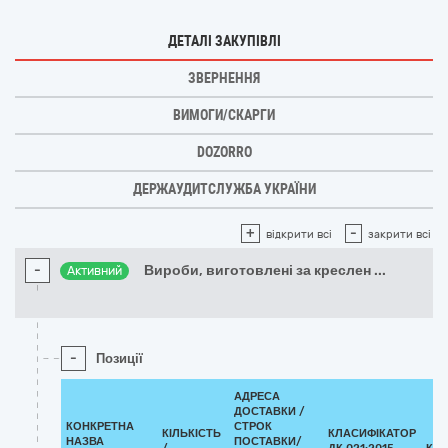
ДЕТАЛІ ЗАКУПІВЛІ
ЗВЕРНЕННЯ
ВИМОГИ/СКАРГИ
DOZORRO
ДЕРЖАУДИТСЛУЖБА УКРАЇНИ
+
-
відкрити всі
закрити всі
-
Вироби, виготовлені за креслен
...
Активний
-
Позиції
АДРЕСА
ДОСТАВКИ /
КОНКРЕТНА
СТРОК
КІЛЬКІСТЬ
КЛАСИФІКАТОР
НАЗВА
ПОСТАВКИ/