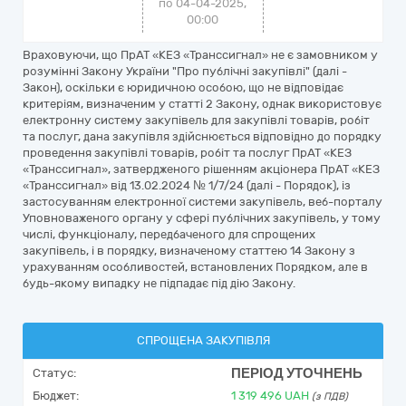
по 04-04-2025,
00:00
Враховуючи, що ПрАТ «КЕЗ «Транссигнал» не є замовником у
розумінні Закону України "Про публічні закупівлі" (далі -
Закон), оскільки є юридичною особою, що не відповідає
критеріям, визначеним у статті 2 Закону, однак використовує
електронну систему закупівель для закупівлі товарів, робіт
та послуг, дана закупівля здійснюється відповідно до порядку
проведення закупівлі товарів, робіт та послуг ПрАТ «КЕЗ
«Транссигнал», затвердженого рішенням акціонера ПрАТ «КЕЗ
«Транссигнал» від 13.02.2024 № 1/7/24 (далі - Порядок), із
застосуванням електронної системи закупівель, веб-порталу
Уповноваженого органу у сфері публічних закупівель, у тому
числі, функціоналу, передбаченого для спрощених
закупівель, і в порядку, визначеному статтею 14 Закону з
урахуванням особливостей, встановлених Порядком, але в
будь-якому випадку не підпадає під дію Закону.
СПРОЩЕНА ЗАКУПІВЛЯ
ПЕРІОД УТОЧНЕНЬ
Статус:
Бюджет:
1 319 496
UAH
(з ПДВ)