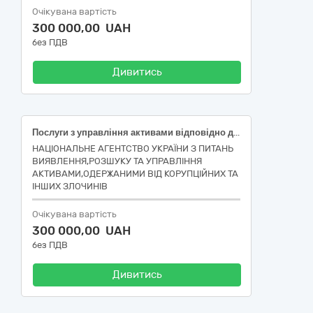
Очікувана вартість
300 000,00 UAH
без ПДВ
Дивитись
Послуги з управління активами відповідно до ст. 21 Закону України «Про Національне агентство України з питань виявлення, розшуку та управління активами, одержаними від корупційних та інших злочинів», а саме нерухомим майном: - вбудованими нежитловими приміщеннями, загальною площею 318,3 кв.м., розташованими за адресою: м. Херсон, вул. Ярослава Мудрого, буд. 38; - 52/100 частки права власності на квартиру №7/2, розташовану за адресою: м. Херсон, вул. Ярослава Мудрого, буд. 38, за ДК 021:2015 (CPV) - 99999999-9 Не відображене в інших розділах
НАЦІОНАЛЬНЕ АГЕНТСТВО УКРАЇНИ З ПИТАНЬ
ВИЯВЛЕННЯ,РОЗШУКУ ТА УПРАВЛІННЯ
АКТИВАМИ,ОДЕРЖАНИМИ ВІД КОРУПЦІЙНИХ ТА
ІНШИХ ЗЛОЧИНІВ
Очікувана вартість
300 000,00 UAH
без ПДВ
Дивитись