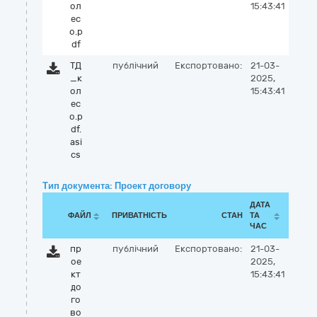
ол
15:43:41
ес
о.p
df
ТД
публічний
Експортовано:
21-03-
_к
2025,
ол
15:43:41
ес
о.p
df.
asi
cs
Тип документа: Проект договору
ДАТА
ФАЙЛ
ПРИВАТНІСТЬ
СТАН
ТА
ЧАС
пр
публічний
Експортовано:
21-03-
ое
2025,
кт
15:43:41
до
го
во