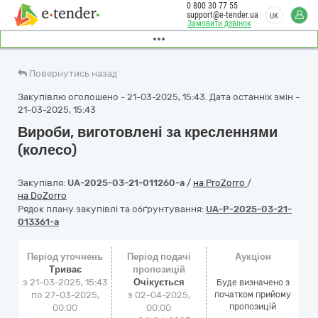
0 800 30 77 55
support@e-tender.ua
UK
Замовити дзвінок
Повернутись назад
Закупівлю оголошено - 21-03-2025, 15:43. Дата останніх змін -
21-03-2025, 15:43
Вироби, виготовлені за кресленнями
(колесо)
Закупівля:
UA-2025-03-21-011260-a
/
на ProZorro
/
на DoZorro
Рядок плану закупівлі та обґрунтування:
UA-P-2025-03-21-
013361-a
Період уточнень
Період подачі
Аукціон
Триває
пропозицій
з 21-03-2025, 15:43
Очікується
Буде визначено з
по 27-03-2025,
з 02-04-2025,
початком прийому
пропозицій
00:00
00:00