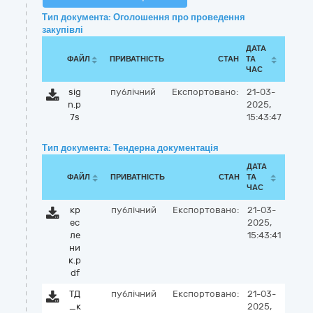
Тип документа: Оголошення про проведення
закупівлі
ДАТА
ФАЙЛ
ПРИВАТНІСТЬ
СТАН
ТА
ЧАС
sig
публічний
Експортовано:
21-03-
n.p
2025,
7s
15:43:47
Тип документа: Тендерна документація
ДАТА
ФАЙЛ
ПРИВАТНІСТЬ
СТАН
ТА
ЧАС
кр
публічний
Експортовано:
21-03-
ес
2025,
ле
15:43:41
ни
к.p
df
ТД
публічний
Експортовано:
21-03-
_к
2025,