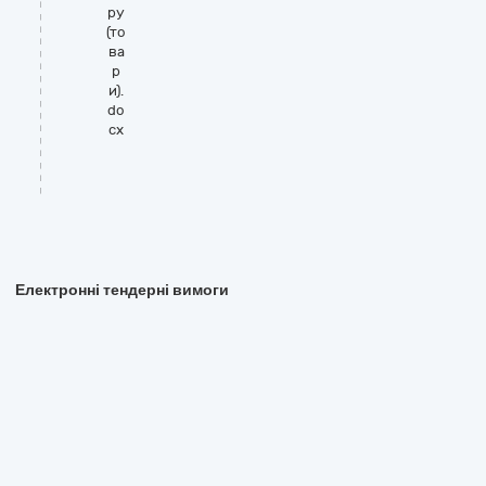
ру
(то
ва
р
и).
do
cx
Електронні тендерні вимоги