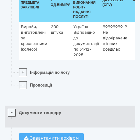
/
ДК 021:2015
КЛ
ПРЕДМЕТА
ВИКОНАННЯ
ОД.ВИМІРУ
(CPV)
ЗАКУПІВЛІ
РОБІТ/
НАДАННЯ
ПОСЛУГ:
Вироби,
200
Україна
99999999-9
виготовлені
штука
Відповідно
Не
за
до
відображене
кресленнями
документації
в інших
(колесо)
по 31-12-
розділах
2025
+
Інформація по лоту
-
Пропозиції
-
Документи тендеру
Завантажити архівом