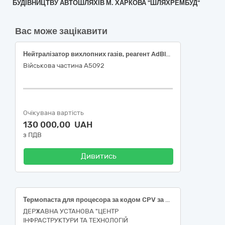
БУДІВНИЦТВУ АВТОШЛЯХІВ М. ХАРКОВА "ШЛЯХРЕМБУД"
Вас може зацікавити
Нейтралізатор вихлопних газів, реагент AdBlue
Військова частина А5092
Очікувана вартість
130 000,00 UAH
з ПДВ
Дивитись
Термопаста для процесора за кодом CPV за ЄЗС ДК 021:2015: 24950000-8 — Спеціалізована хімічна продукція.
ДЕРЖАВНА УСТАНОВА "ЦЕНТР
ІНФРАСТРУКТУРИ ТА ТЕХНОЛОГІЙ