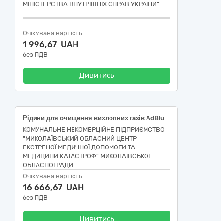
МІНІСТЕРСТВА ВНУТРІШНІХ СПРАВ УКРАЇНИ"
Очікувана вартість
1 996,67 UAH
без ПДВ
Дивитись
Рідини для очищення вихлопних газів AdBlue, ліцензовані, ISO 22241/DIN 70070, 20 л
КОМУНАЛЬНЕ НЕКОМЕРЦІЙНЕ ПІДПРИЄМСТВО
"МИКОЛАЇВСЬКИЙ ОБЛАСНИЙ ЦЕНТР
ЕКСТРЕНОЇ МЕДИЧНОЇ ДОПОМОГИ ТА
МЕДИЦИНИ КАТАСТРОФ" МИКОЛАЇВСЬКОЇ
ОБЛАСНОЇ РАДИ
Очікувана вартість
16 666,67 UAH
без ПДВ
Дивитись