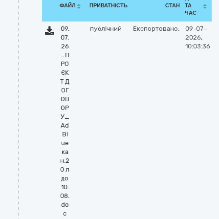
ФАЙЛ
ПРИВАТНІСТЬ
СТАН
ТА
ЧАС
09.
публічний
Експортовано:
09-07-
07.
2026,
26
10:03:36
_П
РО
ЄК
Т Д
ОГ
ОВ
ОР
У_
Ad
Bl
ue
ка
н.2
0 л
до
10.
08.
do
c