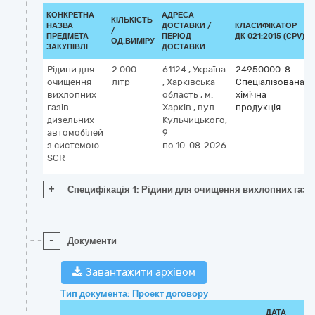
КОНКРЕТНА
АДРЕСА
КІЛЬКІСТЬ
НАЗВА
ДОСТАВКИ /
КЛАСИФІКАТОР
/
ПРЕДМЕТА
ПЕРІОД
ДК 021:2015 (CPV)
ОД.ВИМІРУ
ЗАКУПІВЛІ
ДОСТАВКИ
Рідини для
2 000
61124
,
Україна
24950000-8
очищення
літр
,
Харківська
Спеціалізована
вихлопних
область
,
м.
хімічна
газів
Харків
,
вул.
продукція
дизельних
Кульчицького,
автомобілей
9
з системою
по 10-08-2026
SCR
+
Специфікація 1: Рідини для очищення вихлопних газі
-
Документи
Завантажити архівом
Тип документа: Проект договору
ДАТА