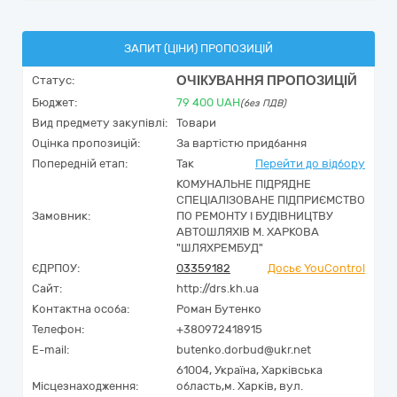
ЗАПИТ (ЦІНИ) ПРОПОЗИЦІЙ
ОЧІКУВАННЯ ПРОПОЗИЦІЙ
Статус:
Бюджет:
79 400
UAH
(без ПДВ)
Вид предмету закупівлі:
Товари
Оцінка пропозицій:
За вартістю придбання
Попередній етап:
Так
Перейти до відбору
КОМУНАЛЬНЕ ПІДРЯДНЕ
СПЕЦІАЛІЗОВАНЕ ПІДПРИЄМСТВО
Замовник:
ПО РЕМОНТУ І БУДІВНИЦТВУ
АВТОШЛЯХІВ М. ХАРКОВА
"ШЛЯХРЕМБУД"
ЄДРПОУ:
03359182
Досьє YouControl
Сайт:
http://drs.kh.ua
Контактна особа:
Роман Бутенко
Телефон:
+380972418915
E-mail:
butenko.dorbud@ukr.net
61004,
Україна
,
Харківська
Місцезнаходження:
область,
м. Харків,
вул.