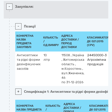
-
Закупівля:
-
Позиції
КОНКРЕТНА
АДРЕСА
КІЛЬКІСТЬ
КЛАСИФІКАТОР
НАЗВА
ДОСТАВКИ /
/
ДК 021:2015
ПРЕДМЕТА
ПЕРІОД
ОД.ВИМІРУ
(CPV)
ЗАКУПІВЛІ
ДОСТАВКИ
Антисептики
10
11508
,
Україна
24450000-3
та рідкі форми
літр
,
Житомирська
Агрохімічна
дезінфікуючих
область
,
продукція
засобів
м.Коростень
,
вул.Жмаченка,
46
по 31-12-2026
+
Специфікація 1: Антисептики та рідкі форми дезінфік
АДРЕСА
КОНКРЕТНА
КІЛЬКІСТЬ
КЛАСИФІКАТОР
ДОСТАВКИ /
НАЗВА ПРЕДМЕТА
/
ДК 021:2015
ПЕРІОД