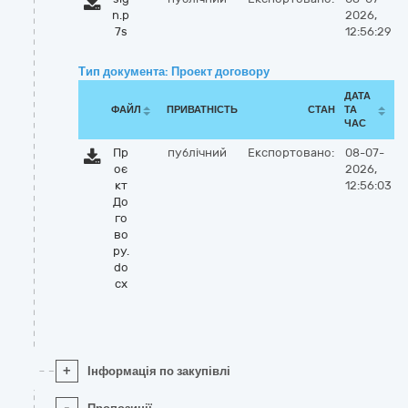
n.p
2026,
7s
12:56:29
Тип документа: Проект договору
ДАТА
ФАЙЛ
ПРИВАТНІСТЬ
СТАН
ТА
ЧАС
Пр
публічний
Експортовано:
08-07-
оє
2026,
кт
12:56:03
До
го
во
ру.
do
cx
+
Інформація по закупівлі