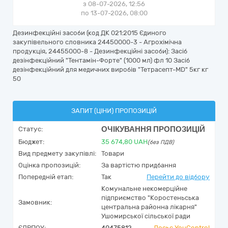
з 08-07-2026, 12:56
по 13-07-2026, 08:00
Дезинфекційні засоби (код ДК 021:2015 Єдиного
закупівельного словника 24450000-3 - Агрохімічна
продукція, 24455000-8 - Дезинфекційні засоби): Засіб
дезінфекційний "Тентамін-Форте" (1000 мл) фл 10 Засіб
дезінфекційний для медичних виробів "Тетрасепт-MD" 5кг кг
50
ЗАПИТ (ЦІНИ) ПРОПОЗИЦІЙ
ОЧІКУВАННЯ ПРОПОЗИЦІЙ
Статус:
Бюджет:
35 674,80
UAH
(без ПДВ)
Вид предмету закупівлі:
Товари
Оцінка пропозицій:
За вартістю придбання
Попередній етап:
Так
Перейти до відбору
Комунальне некомерційне
підприємство "Коростеньська
Замовник:
центральна районна лікарня"
Ушомирської сільської ради
ЄДРПОУ:
40475812
Досьє YouControl