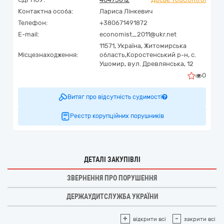
Контактна особа:
Лариса Лінкевич
Телефон:
+380671491872
E-mail:
economist_2011@ukr.net
11571,
Україна
,
Житомирська
Місцезнаходження:
область,
Коростенський р-н, с.
Ушомир,
вул. Древлянська, 12
0
Витяг про відсутність судимості
Реєстр корупційних порушників
ДЕТАЛІ ЗАКУПІВЛІ
ЗВЕРНЕННЯ ПРО ПОРУШЕННЯ
ДЕРЖАУДИТСЛУЖБА УКРАЇНИ
+
-
відкрити всі
закрити всі