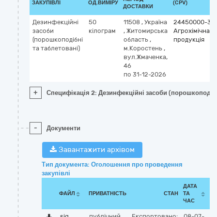
ЗАКУПІВЛІ
ОД.ВИМІРУ
(CPV)
ДОСТАВКИ
Дезинфекційні
50
11508
,
Україна
24450000-3
засоби
кілограм
,
Житомирська
Агрохімічна
(порошкоподібні
область
,
продукція
та таблетовані)
м.Коростень
,
вул.Жмаченка,
46
по 31-12-2026
+
Специфікація 2: Дезинфекційні засоби (порошкоподібн
-
Документи
Завантажити архівом
Тип документа: Оголошення про проведення
закупівлі
ДАТА
ФАЙЛ
ПРИВАТНІСТЬ
СТАН
ТА
ЧАС
sig
публічний
Експортовано:
08-07-