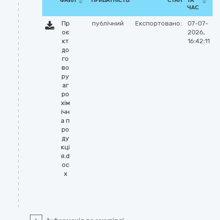
ФАЙЛ
ПРИВАТНІСТЬ
СТАН
ТА
ЧАС
Пр
публічний
Експортовано:
07-07-
оє
2026,
кт
16:42:11
до
го
во
ру
аг
ро
хім
ічн
а п
ро
ду
кці
я.d
oc
x