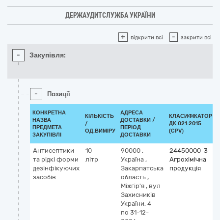
ДЕРЖАУДИТСЛУЖБА УКРАЇНИ
+
-
відкрити всі
закрити всі
-
Закупівля:
-
Позиції
КОНКРЕТНА
АДРЕСА
КІЛЬКІСТЬ
КЛАСИФІКАТОР
НАЗВА
ДОСТАВКИ /
/
ДК 021:2015
ПРЕДМЕТА
ПЕРІОД
ОД.ВИМІРУ
(CPV)
ЗАКУПІВЛІ
ДОСТАВКИ
Антисептики
10
90000
,
24450000-3
та рідкі форми
літр
Україна
,
Агрохімічна
дезінфікуючих
Закарпатська
продукція
засобів
область
,
Міжгір'я
,
вул
Захисників
України, 4
по 31-12-