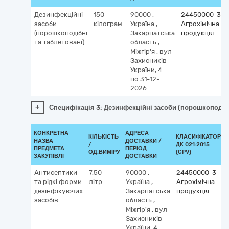
Дезинфекційні
150
90000
,
24450000-3
засоби
кілограм
Україна
,
Агрохімічна
(порошкоподібні
Закарпатська
продукція
та таблетовані)
область
,
Міжгір'я
,
вул
Захисників
України, 4
по 31-12-
2026
+
Специфікація 3: Дезинфекційні засоби (порошкоподібн
КОНКРЕТНА
АДРЕСА
КІЛЬКІСТЬ
КЛАСИФІКАТОР
НАЗВА
ДОСТАВКИ /
/
ДК 021:2015
ПРЕДМЕТА
ПЕРІОД
ОД.ВИМІРУ
(CPV)
ЗАКУПІВЛІ
ДОСТАВКИ
Антисептики
7,50
90000
,
24450000-3
та рідкі форми
літр
Україна
,
Агрохімічна
дезінфікуючих
Закарпатська
продукція
засобів
область
,
Міжгір'я
,
вул
Захисників
України, 4