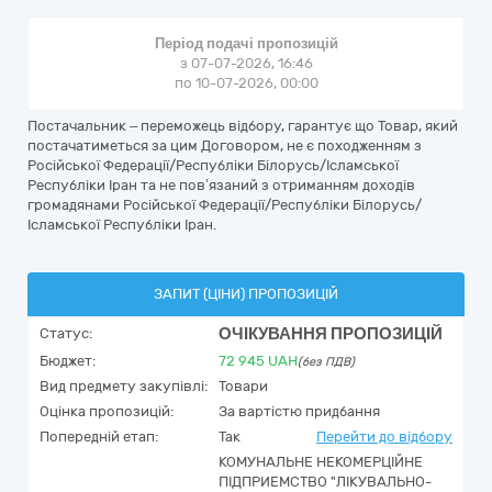
Період подачі пропозицій
з 07-07-2026, 16:46
по 10-07-2026, 00:00
Постачальник – переможець відбору, гарантує що Товар, який
постачатиметься за цим Договором, не є походженням з
Російської Федерації/Республіки Білорусь/Ісламської
Республіки Іран та не пов’язаний з отриманням доходів
громадянами Російської Федерації/Республіки Білорусь/
Ісламської Республіки Іран.
ЗАПИТ (ЦІНИ) ПРОПОЗИЦІЙ
ОЧІКУВАННЯ ПРОПОЗИЦІЙ
Статус:
Бюджет:
72 945
UAH
(без ПДВ)
Вид предмету закупівлі:
Товари
Оцінка пропозицій:
За вартістю придбання
Попередній етап:
Так
Перейти до відбору
КОМУНАЛЬНЕ НЕКОМЕРЦІЙНЕ
ПІДПРИЕМСТВО "ЛІКУВАЛЬНО-