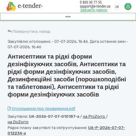
0 800 30 77 55
support@e-tender.ua
UK
Замовити дзвінок
Повернутись назад
Закупівлю оголошено - 07-07-2026, 16:46. Дата останніх змін -
07-07-2026, 16:46
Антисептики та рідкі форми
дезінфікуючих засобів, Антисептики та
рідкі форми дезінфікуючих засобів,
Дезинфекційні засоби (порошкоподібні
та таблетовані), Антисептики та рідкі
форми дезінфікуючих засобів
Оголошення про проведення.pdf
Закупівля:
UA-2026-07-07-010187-a
/
на ProZorro
/
на DoZorro
Рядок плану закупівлі та обґрунтування:
UA-P-2026-07-07-
012234-a