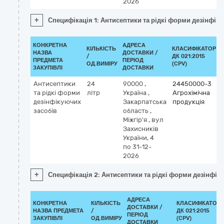
2026
+
Специфікація 1: Антисептики та рідкі форми дезінфік
КОНКРЕТНА
АДРЕСА
КІЛЬКІСТЬ
КЛАСИФІКАТОР
НАЗВА
ДОСТАВКИ /
/
ДК 021:2015
ПРЕДМЕТА
ПЕРІОД
ОД.ВИМІРУ
(CPV)
ЗАКУПІВЛІ
ДОСТАВКИ
Антисептики
24
90000
,
24450000-3
та рідкі форми
літр
Україна
,
Агрохімічна
дезінфікуючих
Закарпатська
продукція
засобів
область
,
Міжгір'я
,
вул
Захисників
України, 4
по 31-12-
2026
+
Специфікація 2: Антисептики та рідкі форми дезінфік
АДРЕСА
КОНКРЕТНА
КІЛЬКІСТЬ
КЛАСИФІКАТОР
ДОСТАВКИ /
НАЗВА ПРЕДМЕТА
/
ДК 021:2015
ПЕРІОД
ЗАКУПІВЛІ
ОД.ВИМІРУ
(CPV)
ДОСТАВКИ