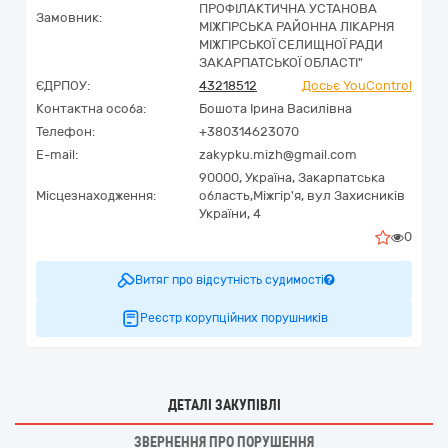
ПРОФІЛАКТИЧНА УСТАНОВА
Замовник:
МІЖГІРСЬКА РАЙОННА ЛІКАРНЯ
МІЖГІРСЬКОЇ СЕЛИЩНОЇ РАДИ
ЗАКАРПАТСЬКОЇ ОБЛАСТІ"
ЄДРПОУ:
43218512
Досьє YouControl
Контактна особа:
Бошота Ірина Василівна
Телефон:
+380314623070
E-mail:
zakypku.mizh@gmail.com
90000,
Україна
,
Закарпатська
Місцезнаходження:
область,
Міжгір'я,
вул Захисників
України, 4
0
Витяг про відсутність судимості
Реєстр корупційних порушників
ДЕТАЛІ ЗАКУПІВЛІ
ЗВЕРНЕННЯ ПРО ПОРУШЕННЯ